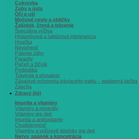
Cukrovka
Zuby a ústa
Oči a uši
Močové cesty a obličky
Žalúdok, črevá a trávenie
Špeciálna výživa
Histamínová a laktózová intolerancia
Hnačka
Nevoľnosť
Pálenie záhy
Parazity
Pečeň a žlčník
Probiotiká
Trávenie a plynatosť
Zápalové ochorenia tráviaceho traktu – podporná liečba
Zápcha
Zdravý štýl
Imunita a vitamíny
Vitamíny a minerály
Vitamíny pre deti
Imunita a antioxidanty
Chudokrvnosť
Vitamíny a vyživové doplnky pre deti
Nervy, spánok a koncetrácia