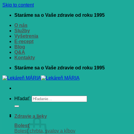
Skip to content
Staráme sa o Vaše zdravie od roku 1995
O nás
Služby
Vyšetrenia
E-recept
Blog
Q&A
Kontakty
Staráme sa o Vaše zdravie od roku 1995
Hľadať:
Zdravie a lieky
Bolesť
Bolesť chrbta, svalov a kĺbov