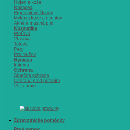
Hojenie kože
Rosacea
Pigmentové škvrny
Mykóza kože a nechtov
Akné a mastná pleť
Kozmetika
Pleťová
Vlasová
Telová
Pery
Pre mužov
Hygiena
Intímna
Ochrana
Slnečná ochrana
Ochrana pred potením
Vši a hmyz
Zdravotnícke pomôcky
Prvá pomoc