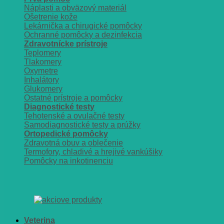
Náplasti a obväzový materiál
Ošetrenie kože
Lekárnička a chirugické pomôcky
Ochranné pomôcky a dezinfekcia
Zdravotnícke prístroje
Teplomery
Tlakomery
Oxymetre
Inhalátory
Glukomery
Ostatné prístroje a pomôcky
Diagnostické testy
Tehotenské a ovulačné testy
Samodiagnostické testy a prúžky
Ortopedické pomôcky
Zdravotná obuv a oblečenie
Termofory, chladivé a hrejivé vankúšiky
Pomôcky na inkotinenciu
Veterina