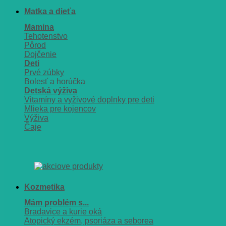
Matka a dieťa
Mamina
Tehotenstvo
Pôrod
Dojčenie
Deti
Prvé zúbky
Bolesť a horúčka
Detská výživa
Vitamíny a vyživové doplnky pre deti
Mlieka pre kojencov
Výživa
Čaje
Kozmetika
Mám problém s...
Bradavice a kurie oká
Atopický ekzém, psoriáza a seborea