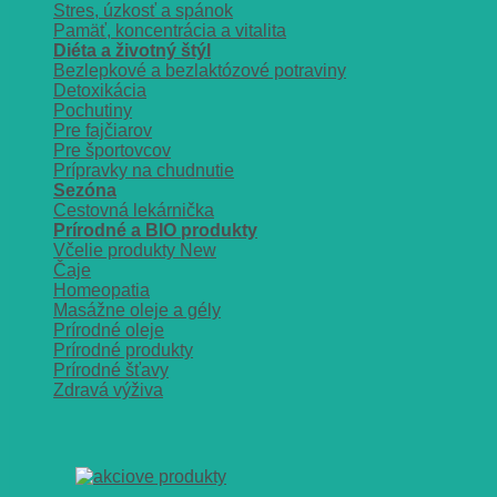
Stres, úzkosť a spánok
Pamäť, koncentrácia a vitalita
Diéta a životný štýl
Bezlepkové a bezlaktózové potraviny
Detoxikácia
Pochutiny
Pre fajčiarov
Pre športovcov
Prípravky na chudnutie
Sezóna
Cestovná lekárnička
Prírodné a BIO produkty
Včelie produkty
Čaje
Homeopatia
Masážne oleje a gély
Prírodné oleje
Prírodné produkty
Prírodné šťavy
Zdravá výživa