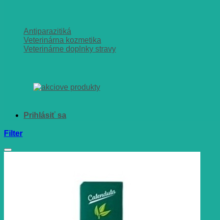
Antiparazitiká
Veterinárna kozmetika
Veterinárne doplnky stravy
Filter