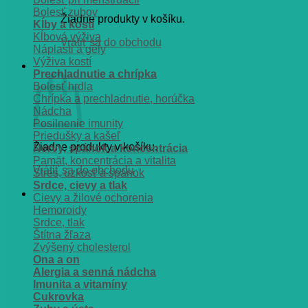
Bolesť zubov
Žiadne produkty v košíku.
Kĺby a kosti
Kĺbová výživa
Vrátiť sa do obchodu
Náplasti a gély
Výživa kostí
Košík
Prechladnutie a chrípka
Bolesť hrdla
Chrípka a prechladnutie, horúčka
Nádcha
Posilnenie imunity
Priedušky a kašeľ
Žiadne produkty v košíku.
Nervy, spánok a koncentrácia
Pamät, koncentrácia a vitalita
Vrátiť sa do obchodu
Stres, úzkosť a spánok
Srdce, cievy a tlak
Cievy a žilové ochorenia
Hemoroidy
Srdce, tlak
Štítna žľaza
Zvýšený cholesterol
Ona a on
Alergia a senná nádcha
Imunita a vitamíny
Cukrovka