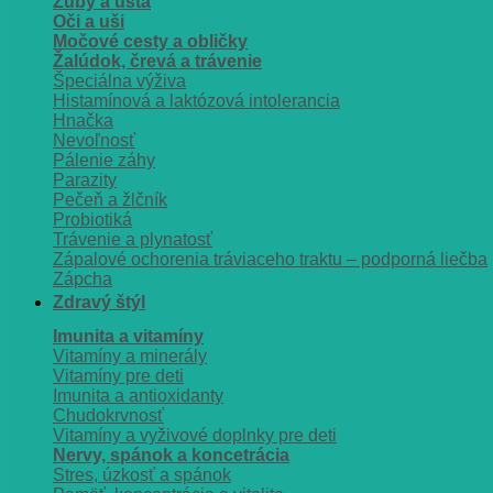
Zuby a ústa
Oči a uši
Močové cesty a obličky
Žalúdok, črevá a trávenie
Špeciálna výživa
Histamínová a laktózová intolerancia
Hnačka
Nevoľnosť
Pálenie záhy
Parazity
Pečeň a žlčník
Probiotiká
Trávenie a plynatosť
Zápalové ochorenia tráviaceho traktu – podporná liečba
Zápcha
Zdravý štýl
Imunita a vitamíny
Vitamíny a minerály
Vitamíny pre deti
Imunita a antioxidanty
Chudokrvnosť
Vitamíny a vyživové doplnky pre deti
Nervy, spánok a koncetrácia
Stres, úzkosť a spánok