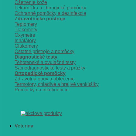
Ošetrenie kože
Lekárnička a chirugické pomôcky
Ochranné pomôcky a dezinfekcia
Zdravotnícke prístroje
Teplomery
Tlakomery
Oxymetre
Inhalátory
Glukomery
Ostatné prístroje a pomôcky
Diagnostické testy
Tehotenské a ovulačné testy
Samodiagnostické testy a prúžky
Ortopedické pomôcky
Zdravotná obuv a oblečenie
Termofory, chladivé a hrejivé vankúšiky
Pomôcky na inkotinenciu
Veterina