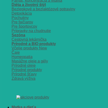
Pamäť, koncentrácia a vitalita
Diéta a životný štýl
Bezlepkové a bezlaktózové potraviny
Detoxikácia
Pochutiny
Pre fajčiarov
Pre športovcov
Prípravky na chudnutie
Sezóna
Cestovná lekárnička
Prírodné a BIO produkty
Včelie produkty
Čaje
Homeopatia
Masážne oleje a gély
Prírodné oleje
Prírodné produkty
Prírodné šťavy
Zdravá výživa
Matka a dieťa