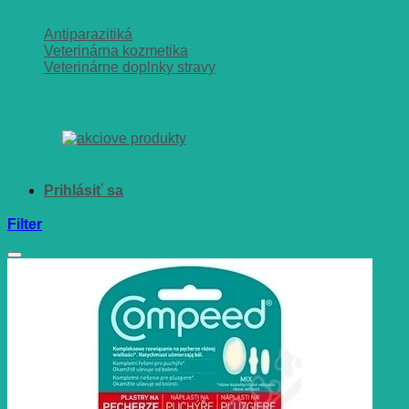
Antiparazitiká
Veterinárna kozmetika
Veterinárne doplnky stravy
Filter