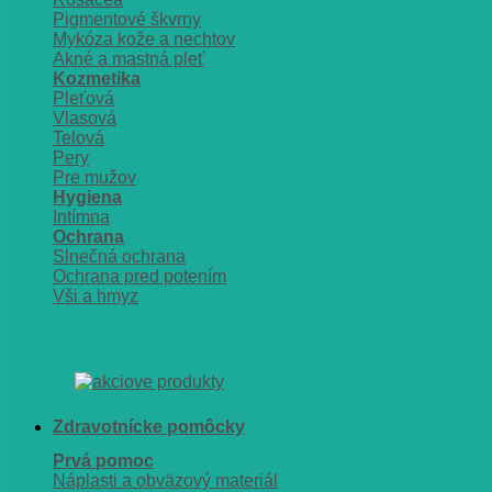
Pigmentové škvrny
Mykóza kože a nechtov
Akné a mastná pleť
Kozmetika
Pleťová
Vlasová
Telová
Pery
Pre mužov
Hygiena
Intímna
Ochrana
Slnečná ochrana
Ochrana pred potením
Vši a hmyz
Zdravotnícke pomôcky
Prvá pomoc
Náplasti a obväzový materiál