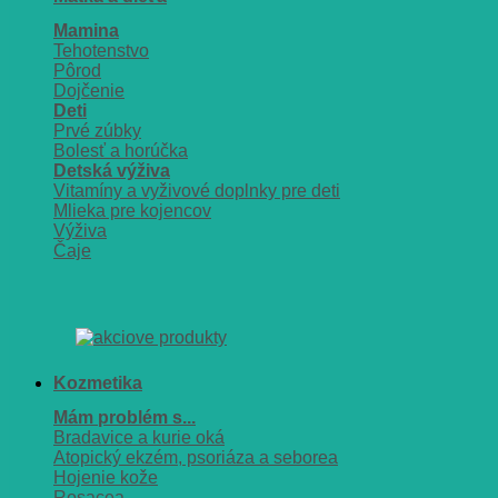
Mamina
Tehotenstvo
Pôrod
Dojčenie
Deti
Prvé zúbky
Bolesť a horúčka
Detská výživa
Vitamíny a vyživové doplnky pre deti
Mlieka pre kojencov
Výživa
Čaje
Kozmetika
Mám problém s...
Bradavice a kurie oká
Atopický ekzém, psoriáza a seborea
Hojenie kože
Rosacea