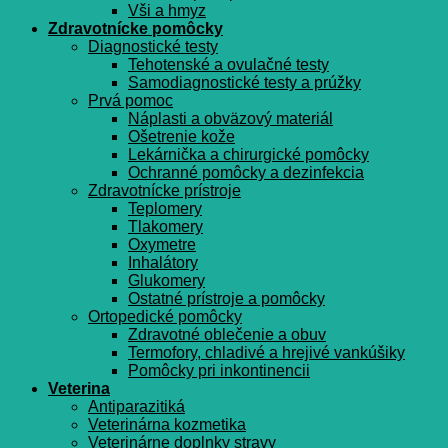
Vši a hmyz
Zdravotnícke pomôcky
Diagnostické testy
Tehotenské a ovulačné testy
Samodiagnostické testy a prúžky
Prvá pomoc
Náplasti a obväzový materiál
Ošetrenie kože
Lekárnička a chirurgické pomôcky
Ochranné pomôcky a dezinfekcia
Zdravotnícke prístroje
Teplomery
Tlakomery
Oxymetre
Inhalátory
Glukomery
Ostatné prístroje a pomôcky
Ortopedické pomôcky
Zdravotné oblečenie a obuv
Termofory, chladivé a hrejivé vankúšiky
Pomôcky pri inkontinencii
Veterina
Antiparazitiká
Veterinárna kozmetika
Veterinárne doplnky stravy