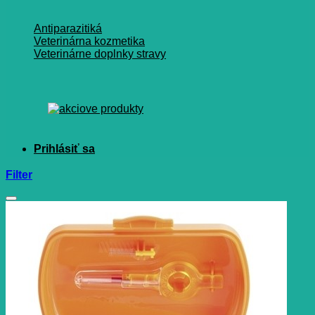
Antiparazitiká
Veterinárna kozmetika
Veterinárne doplnky stravy
Filter