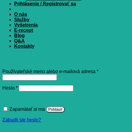
Prihlásenie / Registrovať sa
O nás
Služby
Vyšetrenia
E-recept
Blog
Q&A
Kontakty
Prihlásenie
Povinné
Používateľské meno alebo e-mailová adresa
*
Povinné
Heslo
*
Zapamätať si ma
Prihlásiť
Zabudli ste heslo?