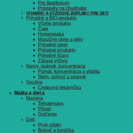
Pre športovcov
Prípravky na chudnutie
VITAMÍNY A VÝŽIVOVÉ DOPLNKY PRE DETI
Prírodné a BIO produkty
Včelie produkty
Čaje
Homeopatia
Masážne oleje a gély
Prírodné oleje
Prírodné produkty
Prírodné šťavy
Zdravá výživa
Nervy, spánok, koncentrácia
Pamät, koncentrácia a vitalita
Stres, úzkosť a spánok
Sezóna
Cestovná lekárnička
Matka a dieťa
Mamina
Tehotenstvo
Pôrod
Dojčenie
Deti
Prvé zúbky
Bolesť a horúčka