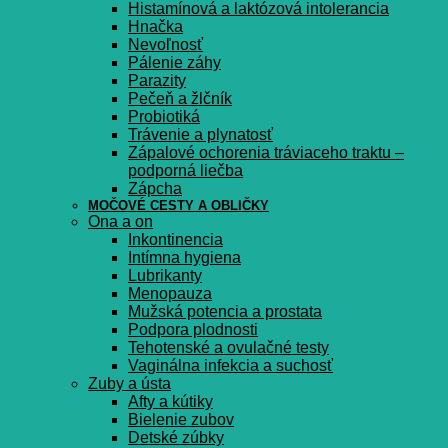
Histamínová a laktózová intolerancia
Hnačka
Nevoľnosť
Pálenie záhy
Parazity
Pečeň a žlčník
Probiotiká
Trávenie a plynatosť
Zápalové ochorenia tráviaceho traktu –
podporná liečba
Zápcha
MOČOVÉ CESTY A OBLIČKY
Ona a on
Inkontinencia
Intímna hygiena
Lubrikanty
Menopauza
Mužská potencia a prostata
Podpora plodnosti
Tehotenské a ovulačné testy
Vaginálna infekcia a suchosť
Zuby a ústa
Afty a kútiky
Bielenie zubov
Detské zúbky