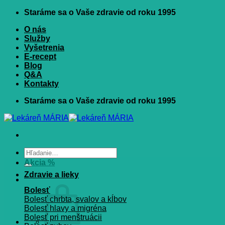
Skip
Staráme sa o Vaše zdravie od roku 1995
to
O nás
content
Služby
Vyšetrenia
E-recept
Blog
Q&A
Kontakty
Staráme sa o Vaše zdravie od roku 1995
Hľadať:
Akcia %
Zdravie a lieky
Bolesť
Bolesť chrbta, svalov a kĺbov
Bolesť hlavy a migréna
Bolesť pri menštruácii