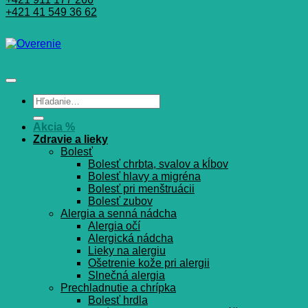
+421 41 549 36 62
Hľadať:
Akcia %
Zdravie a lieky
Bolesť
Bolesť chrbta, svalov a kĺbov
Bolesť hlavy a migréna
Bolesť pri menštruácii
Bolesť zubov
Alergia a senná nádcha
Alergia očí
Alergická nádcha
Lieky na alergiu
Ošetrenie kože pri alergii
Slnečná alergia
Prechladnutie a chrípka
Bolesť hrdla