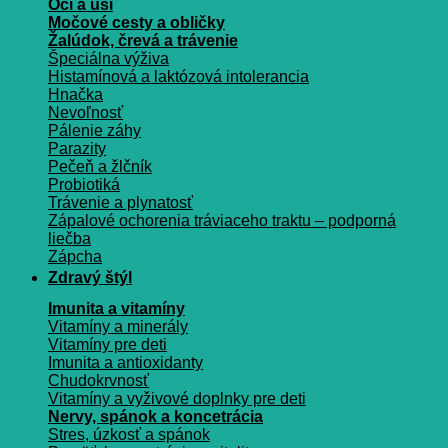
Oči a uši
Močové cesty a obličky
Žalúdok, črevá a trávenie
Špeciálna výživa
Histamínová a laktózová intolerancia
Hnačka
Nevoľnosť
Pálenie záhy
Parazity
Pečeň a žlčník
Probiotiká
Trávenie a plynatosť
Zápalové ochorenia tráviaceho traktu – podporná
liečba
Zápcha
Zdravý štýl
Imunita a vitamíny
Vitamíny a minerály
Vitamíny pre deti
Imunita a antioxidanty
Chudokrvnosť
Vitamíny a vyživové doplnky pre deti
Nervy, spánok a koncetrácia
Stres, úzkosť a spánok