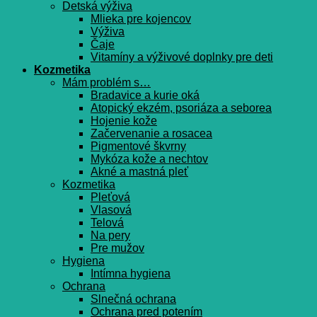
Detská výživa
Mlieka pre kojencov
Výživa
Čaje
Vitamíny a výživové doplnky pre deti
Kozmetika
Mám problém s…
Bradavice a kurie oká
Atopický ekzém, psoriáza a seborea
Hojenie kože
Začervenanie a rosacea
Pigmentové škvrny
Mykóza kože a nechtov
Akné a mastná pleť
Kozmetika
Pleťová
Vlasová
Telová
Na pery
Pre mužov
Hygiena
Intímna hygiena
Ochrana
Slnečná ochrana
Ochrana pred potením