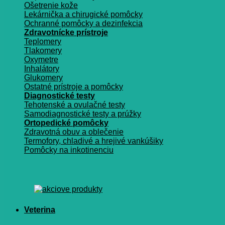
Ošetrenie kože
Lekárnička a chirugické pomôcky
Ochranné pomôcky a dezinfekcia
Zdravotnícke prístroje
Teplomery
Tlakomery
Oxymetre
Inhalátory
Glukomery
Ostatné prístroje a pomôcky
Diagnostické testy
Tehotenské a ovulačné testy
Samodiagnostické testy a prúžky
Ortopedické pomôcky
Zdravotná obuv a oblečenie
Termofory, chladivé a hrejivé vankúšiky
Pomôcky na inkotinenciu
Veterina