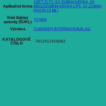
1SET ZLTY (1X ZUBNA KEFKA, 2X
Aplikačná forma
MEDZIZUBNA KEFKA CPS, 1X ZUBNA
PASTA 10 ML)
Kód štátnej
T27854
autority (ŠÚKL)
Výrobca
CURADEN INTERNATIONAL AG
KATALÓGOVÉ
7612412429862
ČÍSLO
Súvisiace produkty