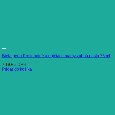
Biela perla Pre tehotné a dojčiace mamy zubná pasta 75 ml
7,19
€
s DPH
Pridať do košíka