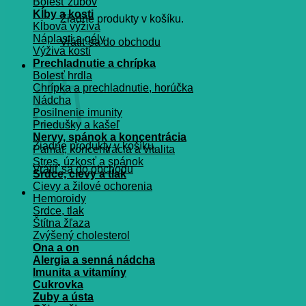
Bolesť zubov
Kĺby a kosti
Žiadne produkty v košíku.
Kĺbová výživa
Náplasti a gély
Vrátiť sa do obchodu
Výživa kostí
Prechladnutie a chrípka
Košík
Bolesť hrdla
Chrípka a prechladnutie, horúčka
Nádcha
Posilnenie imunity
Priedušky a kašeľ
Nervy, spánok a koncentrácia
Žiadne produkty v košíku.
Pamät, koncentrácia a vitalita
Stres, úzkosť a spánok
Vrátiť sa do obchodu
Srdce, cievy a tlak
Cievy a žilové ochorenia
Hemoroidy
Srdce, tlak
Štítna žľaza
Zvýšený cholesterol
Ona a on
Alergia a senná nádcha
Imunita a vitamíny
Cukrovka
Zuby a ústa