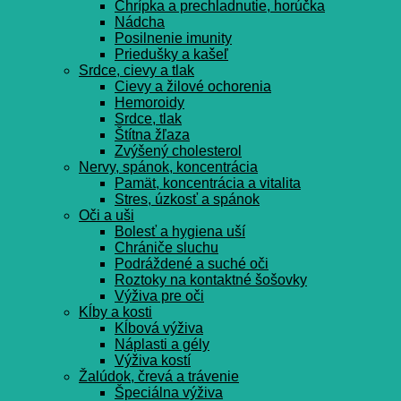
Chrípka a prechladnutie, horúčka
Nádcha
Posilnenie imunity
Priedušky a kašeľ
Srdce, cievy a tlak
Cievy a žilové ochorenia
Hemoroidy
Srdce, tlak
Štítna žľaza
Zvýšený cholesterol
Nervy, spánok, koncentrácia
Pamät, koncentrácia a vitalita
Stres, úzkosť a spánok
Oči a uši
Bolesť a hygiena uší
Chrániče sluchu
Podráždené a suché oči
Roztoky na kontaktné šošovky
Výživa pre oči
Kĺby a kosti
Kĺbová výživa
Náplasti a gély
Výživa kostí
Žalúdok, črevá a trávenie
Špeciálna výživa