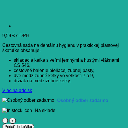
9,59
€
s DPH
Cestovná sada na dentálnu hygienu v praktickej plastovej
škatuľke obsahuje:
skladacia kefka s veľmi jemnými a hustými vláknami
CS 546,
cestovné balenie bieliacej zubnej pasty,
dve medzizubné kefky vo veľkosti 7 a 9,
držiak na medzizubné kefky.
Viac na adc.sk
Osobný odber zadarmo
Na sklade
množstvo
CURAPROX
Pridať do košíka