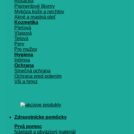
Rosacea
Pigmentové škvrny
Mykóza kože a nechtov
Akné a mastná pleť
Kozmetika
Pleťová
Vlasová
Telová
Pery
Pre mužov
Hygiena
Intímna
Ochrana
Slnečná ochrana
Ochrana pred potením
Vši a hmyz
Zdravotnícke pomôcky
Prvá pomoc
Náplasti a obväzový materiál