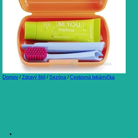
Domov
/
Zdravý štýl
/
Sezóna
/
Cestovná lekárnička
CURAPROX TRAVEL SET