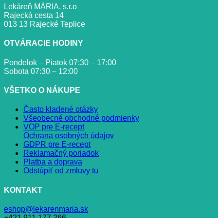
Lekáreň MÁRIA, s.r.o
Rajecká cesta 14
013 13 Rajecké Teplice
OTVÁRACIE HODINY
Pondelok – Piatok 07:30 – 17:00
Sobota 07:30 – 12:00
VŠETKO O NÁKUPE
Často kladené otázky
Všeobecné obchodné podmienky
VOP pre E-recept
Ochrana osobných údajov
GDPR pre E-recept
Reklamačný poriadok
Platba a doprava
Odstúpiť od zmluvy tu
KONTAKT
eshop@lekarenmaria.sk
+421 911 177 266