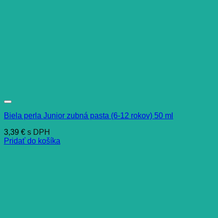
Biela perla Junior zubná pasta (6-12 rokov) 50 ml
3,39
€
s DPH
Pridať do košíka