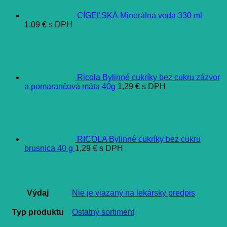
CÍGEĽSKÁ Minerálna voda 330 ml
1,09
€
s DPH
Ricola Bylinné cukríky bez cukru zázvor
a pomarančová mäta 40g
1,29
€
s DPH
RICOLA Bylinné cukríky bez cukru
brusnica 40 g
1,29
€
s DPH
Ďalšie informácie
Výdaj
Nie je viazaný na lekársky predpis
Typ produktu
Ostatný sortiment