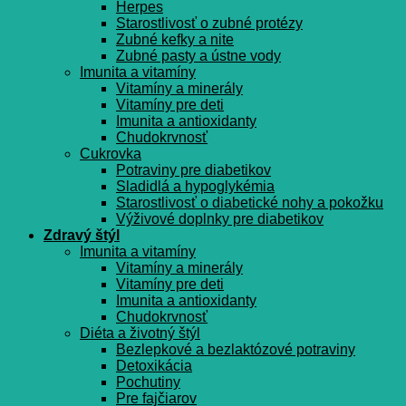
Herpes
Starostlivosť o zubné protézy
Zubné kefky a nite
Zubné pasty a ústne vody
Imunita a vitamíny
Vitamíny a minerály
Vitamíny pre deti
Imunita a antioxidanty
Chudokrvnosť
Cukrovka
Potraviny pre diabetikov
Sladidlá a hypoglykémia
Starostlivosť o diabetické nohy a pokožku
Výživové doplnky pre diabetikov
Zdravý štýl
Imunita a vitamíny
Vitamíny a minerály
Vitamíny pre deti
Imunita a antioxidanty
Chudokrvnosť
Diéta a životný štýl
Bezlepkové a bezlaktózové potraviny
Detoxikácia
Pochutiny
Pre fajčiarov