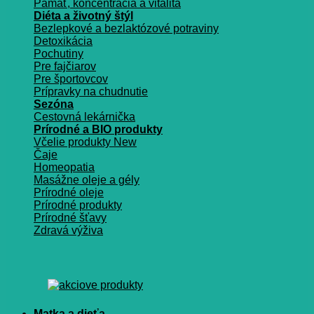
Pamäť, koncentrácia a vitalita
Diéta a životný štýl
Bezlepkové a bezlaktózové potraviny
Detoxikácia
Pochutiny
Pre fajčiarov
Pre športovcov
Prípravky na chudnutie
Sezóna
Cestovná lekárnička
Prírodné a BIO produkty
Včelie produkty
Čaje
Homeopatia
Masážne oleje a gély
Prírodné oleje
Prírodné produkty
Prírodné šťavy
Zdravá výživa
Matka a dieťa