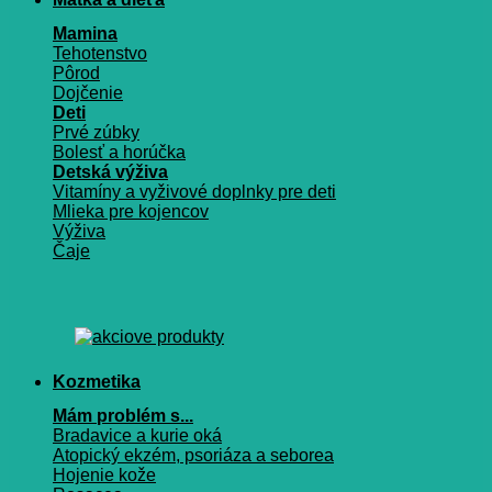
Mamina
Tehotenstvo
Pôrod
Dojčenie
Deti
Prvé zúbky
Bolesť a horúčka
Detská výživa
Vitamíny a vyživové doplnky pre deti
Mlieka pre kojencov
Výživa
Čaje
Kozmetika
Mám problém s...
Bradavice a kurie oká
Atopický ekzém, psoriáza a seborea
Hojenie kože