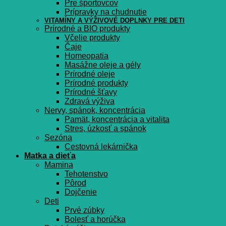
Pre športovcov
Prípravky na chudnutie
VITAMÍNY A VÝŽIVOVÉ DOPLNKY PRE DETI
Prírodné a BIO produkty
Včelie produkty
Čaje
Homeopatia
Masážne oleje a gély
Prírodné oleje
Prírodné produkty
Prírodné šťavy
Zdravá výživa
Nervy, spánok, koncentrácia
Pamät, koncentrácia a vitalita
Stres, úzkosť a spánok
Sezóna
Cestovná lekárnička
Matka a dieťa
Mamina
Tehotenstvo
Pôrod
Dojčenie
Deti
Prvé zúbky
Bolesť a horúčka