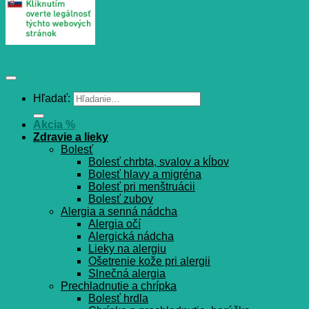
Hľadať:
Akcia %
Zdravie a lieky
Bolesť
Bolesť chrbta, svalov a kĺbov
Bolesť hlavy a migréna
Bolesť pri menštruácii
Bolesť zubov
Alergia a senná nádcha
Alergia očí
Alergická nádcha
Lieky na alergiu
Ošetrenie kože pri alergii
Slnečná alergia
Prechladnutie a chrípka
Bolesť hrdla