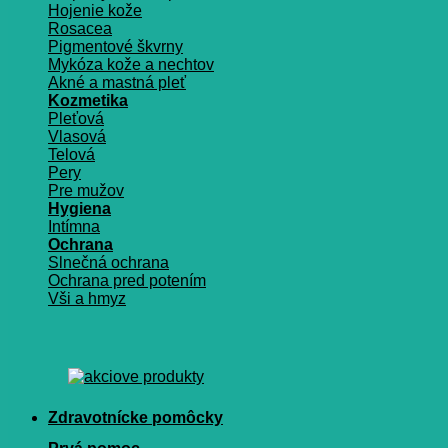
Hojenie kože
Rosacea
Pigmentové škvrny
Mykóza kože a nechtov
Akné a mastná pleť
Kozmetika
Pleťová
Vlasová
Telová
Pery
Pre mužov
Hygiena
Intímna
Ochrana
Slnečná ochrana
Ochrana pred potením
Vši a hmyz
Zdravotnícke pomôcky