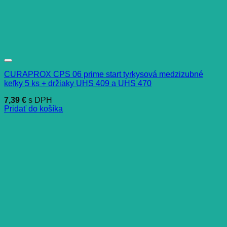
CURAPROX CPS 06 prime start tyrkysová medzizubné
kefky 5 ks + držiaky UHS 409 a UHS 470
7,39
€
s DPH
Pridať do košíka