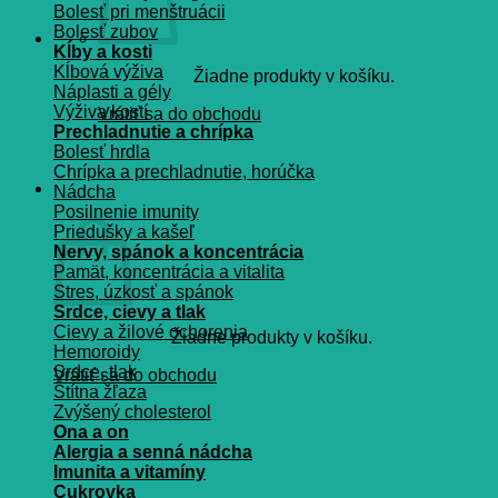
Bolesť pri menštruácii
Bolesť zubov
Kĺby a kosti
Kĺbová výživa
Žiadne produkty v košíku.
Náplasti a gély
Výživa kostí
Vrátiť sa do obchodu
Prechladnutie a chrípka
Bolesť hrdla
Chrípka a prechladnutie, horúčka
Košík
Nádcha
Posilnenie imunity
Priedušky a kašeľ
Nervy, spánok a koncentrácia
Pamät, koncentrácia a vitalita
Stres, úzkosť a spánok
Srdce, cievy a tlak
Cievy a žilové ochorenia
Žiadne produkty v košíku.
Hemoroidy
Srdce, tlak
Vrátiť sa do obchodu
Štítna žľaza
Zvýšený cholesterol
Ona a on
Alergia a senná nádcha
Imunita a vitamíny
Cukrovka