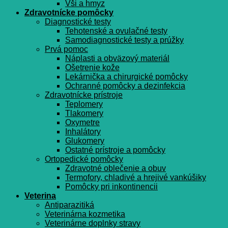
Vši a hmyz
Zdravotnícke pomôcky
Diagnostické testy
Tehotenské a ovulačné testy
Samodiagnostické testy a prúžky
Prvá pomoc
Náplasti a obväzový materiál
Ošetrenie kože
Lekárnička a chirurgické pomôcky
Ochranné pomôcky a dezinfekcia
Zdravotnícke prístroje
Teplomery
Tlakomery
Oxymetre
Inhalátory
Glukomery
Ostatné prístroje a pomôcky
Ortopedické pomôcky
Zdravotné oblečenie a obuv
Termofory, chladivé a hrejivé vankúšiky
Pomôcky pri inkontinencii
Veterina
Antiparazitiká
Veterinárna kozmetika
Veterinárne doplnky stravy