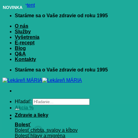
Skip to content
NOVINKA
Staráme sa o Vaše zdravie od roku 1995
O nás
Služby
Vyšetrenia
E-recept
Blog
Q&A
Kontakty
Staráme sa o Vaše zdravie od roku 1995
Hľadať:
Akcia %
Zdravie a lieky
Bolesť
Bolesť chrbta, svalov a kĺbov
Bolesť hlavy a migréna