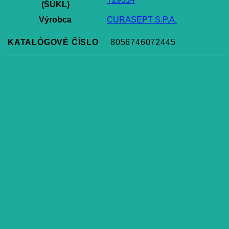
(ŠÚKL)
Výrobca
CURASEPT S.P.A.
KATALÓGOVÉ ČÍSLO
8056746072445
Súvisiace produkty