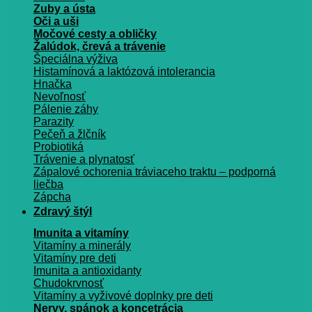
Zuby a ústa
Oči a uši
Močové cesty a obličky
Žalúdok, črevá a trávenie
Špeciálna výživa
Histamínová a laktózová intolerancia
Hnačka
Nevoľnosť
Pálenie záhy
Parazity
Pečeň a žlčník
Probiotiká
Trávenie a plynatosť
Zápalové ochorenia tráviaceho traktu – podporná
liečba
Zápcha
Zdravý štýl
Imunita a vitamíny
Vitamíny a minerály
Vitamíny pre deti
Imunita a antioxidanty
Chudokrvnosť
Vitamíny a vyživové doplnky pre deti
Nervy, spánok a koncetrácia