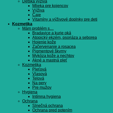
Detská výživa
Mlieka pre kojencov
Výživa
Čaje
Vitamíny a výživové doplnky pre deti
Kozmetika
Mám problém s…
Bradavice a kurie oká
Atopický ekzém, psoriáza a seborea
Hojenie kože
Začervenanie a rosacea
Pigmentové škvrny
Mykóza kože a nechtov
Akné a mastná pleť
Kozmetika
Pleťová
Vlasová
Telová
Na pery
Pre mužov
Hygiena
Intímna hygiena
Ochrana
Slnečná ochrana
Ochrana pred potením