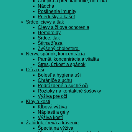
Chrípka a prechladnutie, horúčka
Nádcha
Posilnenie imunity
Priedušky a kašeľ
Srdce, cievy a tlak
Cievy a žilové ochorenia
Hemoroidy
Srdce, tlak
Štítna žľaza
Zvýšený cholesterol
Nervy, spánok, koncentrácia
Pamät, koncentrácia a vitalita
Stres, úzkosť a spánok
Oči a uši
Bolesť a hygiena uší
Chrániče sluchu
Podráždené a suché oči
Roztoky na kontaktné šošovky
Výživa pre oči
Kĺby a kosti
Kĺbová výživa
Náplasti a gély
Výživa kostí
Žalúdok, črevá a trávenie
Špeciálna výživa