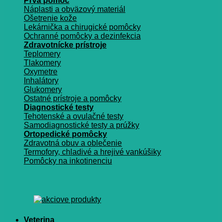
Prvá pomoc
Náplasti a obväzový materiál
Ošetrenie kože
Lekárnička a chirugické pomôcky
Ochranné pomôcky a dezinfekcia
Zdravotnícke prístroje
Teplomery
Tlakomery
Oxymetre
Inhalátory
Glukomery
Ostatné prístroje a pomôcky
Diagnostické testy
Tehotenské a ovulačné testy
Samodiagnostické testy a prúžky
Ortopedické pomôcky
Zdravotná obuv a oblečenie
Termofory, chladivé a hrejivé vankúšiky
Pomôcky na inkotinenciu
Veterina