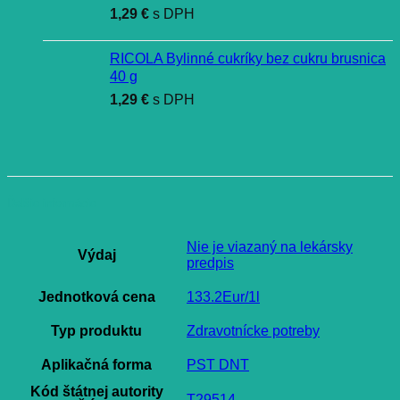
1,29
€
s DPH
RICOLA Bylinné cukríky bez cukru brusnica
40 g
1,29
€
s DPH
Ďalšie informácie
Nie je viazaný na lekársky
Výdaj
predpis
Jednotková cena
133.2Eur/1l
Typ produktu
Zdravotnícke potreby
Aplikačná forma
PST DNT
Kód štátnej autority
T29514