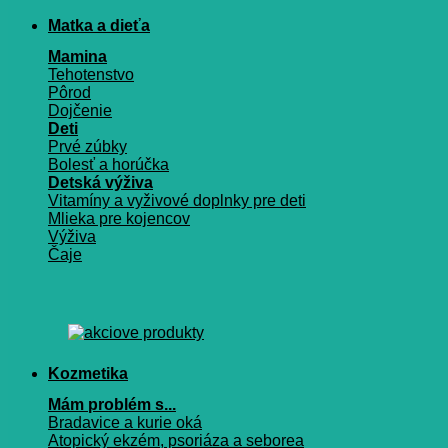
Matka a dieťa
Mamina
Tehotenstvo
Pôrod
Dojčenie
Deti
Prvé zúbky
Bolesť a horúčka
Detská výživa
Vitamíny a vyživové doplnky pre deti
Mlieka pre kojencov
Výživa
Čaje
Kozmetika
Mám problém s...
Bradavice a kurie oká
Atopický ekzém, psoriáza a seborea