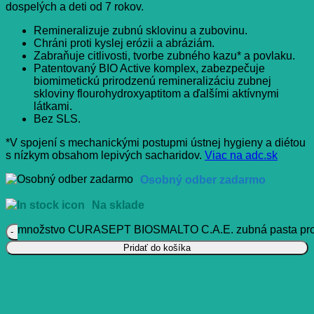
dospelých a deti od 7 rokov.
Remineralizuje zubnú sklovinu a zubovinu.
Chráni proti kyslej erózii a abráziám.
Zabraňuje citlivosti, tvorbe zubného kazu* a povlaku.
Patentovaný BIO Active komplex, zabezpečuje
biomimetickú prirodzenú remineralizáciu zubnej
skloviny flourohydroxyaptitom a ďalšími aktívnymi
látkami.
Bez SLS.
*V spojení s mechanickými postupmi ústnej hygieny a diétou
s nízkym obsahom lepivých sacharidov.
Viac na adc.sk
Osobný odber zadarmo
Na sklade
množstvo CURASEPT BIOSMALTO C.A.E. zubná pasta proti 
Pridať do košíka