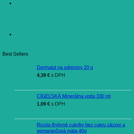
Best Sellers
Dermatol na odreniny 20 g
4,39
€
s DPH
CÍGEĽSKÁ Minerálna voda 330 ml
1,09
€
s DPH
Ricola Bylinné cukríky bez cukru zázvor a
pomarančová mäta 40g