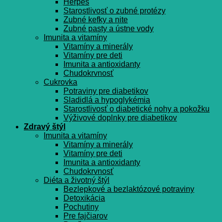
Herpes
Starostlivosť o zubné protézy
Zubné kefky a nite
Zubné pasty a ústne vody
Imunita a vitamíny
Vitamíny a minerály
Vitamíny pre deti
Imunita a antioxidanty
Chudokrvnosť
Cukrovka
Potraviny pre diabetikov
Sladidlá a hypoglykémia
Starostlivosť o diabetické nohy a pokožku
Výživové doplnky pre diabetikov
Zdravý štýl
Imunita a vitamíny
Vitamíny a minerály
Vitamíny pre deti
Imunita a antioxidanty
Chudokrvnosť
Diéta a životný štýl
Bezlepkové a bezlaktózové potraviny
Detoxikácia
Pochutiny
Pre fajčiarov