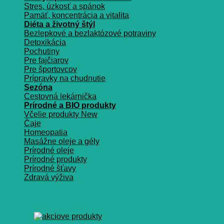
Stres, úzkosť a spánok
Pamäť, koncentrácia a vitalita
Diéta a životný štýl
Bezlepkové a bezlaktózové potraviny
Detoxikácia
Pochutiny
Pre fajčiarov
Pre športovcov
Prípravky na chudnutie
Sezóna
Cestovná lekárnička
Prírodné a BIO produkty
Včelie produkty
Čaje
Homeopatia
Masážne oleje a gély
Prírodné oleje
Prírodné produkty
Prírodné šťavy
Zdravá výživa