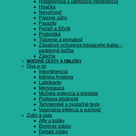
Histamínová a laktózová intolerancia
Hnačka
Nevoľnosť
Pálenie záhy
Parazity
Pečeň a žlčník
Probiotiká
Trávenie a plynatosť
Zápalové ochorenia tráviaceho traktu –
podporná liečba
Zápcha
MOČOVÉ CESTY A OBLIČKY
Ona a on
Inkontinencia
Intímna hygiena
Lubrikanty
Menopauza
Mužská potencia a prostata
Podpora plodnosti
Tehotenské a ovulačné testy
Vaginálna infekcia a suchosť
Zuby a ústa
Afty a kútiky
Bielenie zubov
Detské zúbky