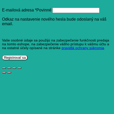
E-mailová adresa
*
Povinné
Odkaz na nastavenie nového hesla bude odoslaný na váš
email.
Vaše osobné údaje sa použijú na zabezpečenie funkčnosti predaja
na tomto eshope, na zabezpečenie vášho prístupu k vášmu účtu a
na ostatné účely opísané na stránke
pravidlá ochrany súkromia
.
Registrovať sa