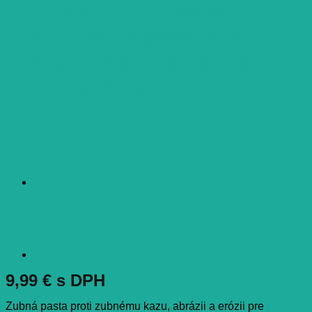
CURASEPT BIOSMALTO
C.A.E. zubná pasta proti
zubnému kazu, abrázii a
erózii 1×75 ml
9,99
€
s DPH
Zubná pasta proti zubnému kazu, abrázii a erózii pre