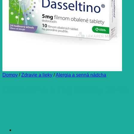
Domov
/
Zdravie a lieky
/
Alergia a senná nádcha
Dasseltino 5 mg tablety 10 ks