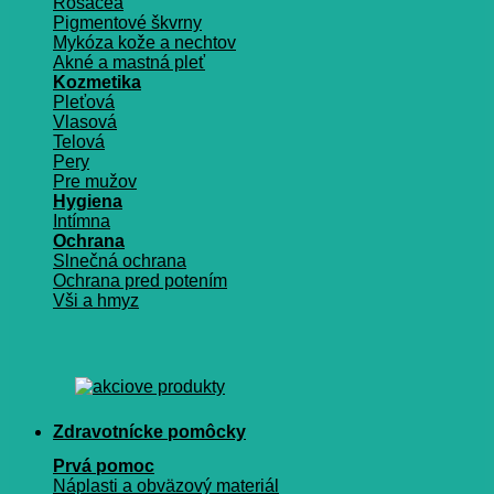
Rosacea
Pigmentové škvrny
Mykóza kože a nechtov
Akné a mastná pleť
Kozmetika
Pleťová
Vlasová
Telová
Pery
Pre mužov
Hygiena
Intímna
Ochrana
Slnečná ochrana
Ochrana pred potením
Vši a hmyz
Zdravotnícke pomôcky
Prvá pomoc
Náplasti a obväzový materiál