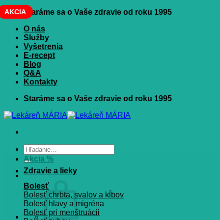
Skip
AKCIA
Staráme sa o Vaše zdravie od roku 1995
to
O nás
content
Služby
Vyšetrenia
E-recept
Blog
Q&A
Kontakty
Staráme sa o Vaše zdravie od roku 1995
Hľadať:
Akcia %
Zdravie a lieky
Bolesť
Bolesť chrbta, svalov a kĺbov
Bolesť hlavy a migréna
Bolesť pri menštruácii