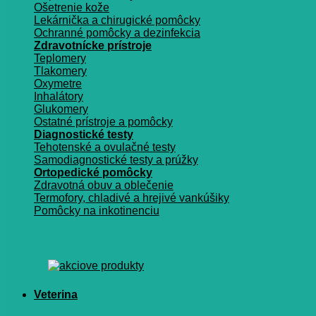
Ošetrenie kože
Lekárnička a chirugické pomôcky
Ochranné pomôcky a dezinfekcia
Zdravotnícke prístroje
Teplomery
Tlakomery
Oxymetre
Inhalátory
Glukomery
Ostatné prístroje a pomôcky
Diagnostické testy
Tehotenské a ovulačné testy
Samodiagnostické testy a prúžky
Ortopedické pomôcky
Zdravotná obuv a oblečenie
Termofory, chladivé a hrejivé vankúšiky
Pomôcky na inkotinenciu
Veterina