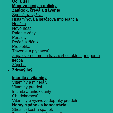
Oči a uši
Močové cesty a obličky
Žalúdok, črevá a trávenie
Špeciálna výživa
Histamínová a laktózová intolerancia
Hnačka
Nevoľnosť
Pálenie záhy
Parazity
Pečeň a žlčník
Probiotiká
Trávenie a plynatosť
Zápalové ochorenia tráviaceho traktu – podporná
liečba
Zápcha
Zdravý štýl
Imunita a vitamíny
Vitamíny a minerály
Vitamíny pre deti
Imunita a antioxidanty
Chudokrvnosť
Vitamíny a vyživové doplnky pre deti
Nervy, spánok a koncetrácia
Stres, úzkosť a spánok