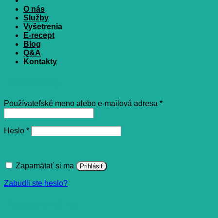
O nás
Služby
Vyšetrenia
E-recept
Blog
Q&A
Kontakty
Prihlásenie
Povinné
Používateľské meno alebo e-mailová adresa
*
Povinné
Heslo
*
Zapamätať si ma
Prihlásiť
Zabudli ste heslo?
Registrovať sa