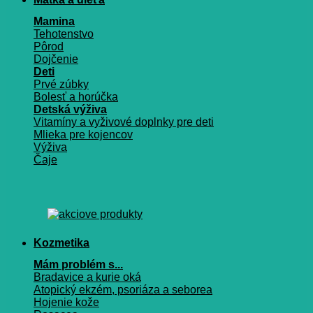
Mamina
Tehotenstvo
Pôrod
Dojčenie
Deti
Prvé zúbky
Bolesť a horúčka
Detská výživa
Vitamíny a vyživové doplnky pre deti
Mlieka pre kojencov
Výživa
Čaje
Kozmetika
Mám problém s...
Bradavice a kurie oká
Atopický ekzém, psoriáza a seborea
Hojenie kože