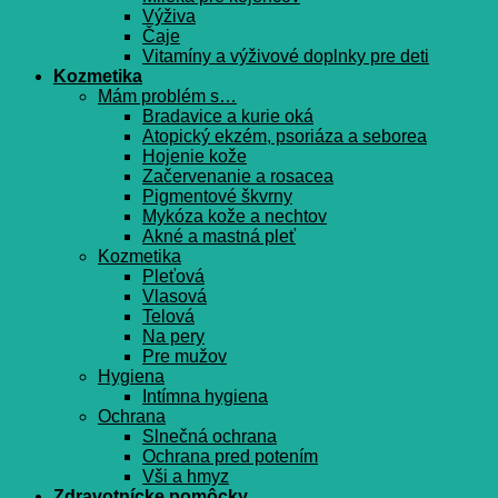
Výživa
Čaje
Vitamíny a výživové doplnky pre deti
Kozmetika
Mám problém s…
Bradavice a kurie oká
Atopický ekzém, psoriáza a seborea
Hojenie kože
Začervenanie a rosacea
Pigmentové škvrny
Mykóza kože a nechtov
Akné a mastná pleť
Kozmetika
Pleťová
Vlasová
Telová
Na pery
Pre mužov
Hygiena
Intímna hygiena
Ochrana
Slnečná ochrana
Ochrana pred potením
Vši a hmyz
Zdravotnícke pomôcky