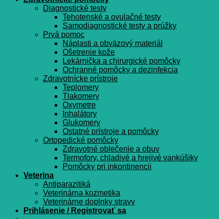
Diagnostické testy
Tehotenské a ovulačné testy
Samodiagnostické testy a prúžky
Prvá pomoc
Náplasti a obväzový materiál
Ošetrenie kože
Lekárnička a chirurgické pomôcky
Ochranné pomôcky a dezinfekcia
Zdravotnícke prístroje
Teplomery
Tlakomery
Oxymetre
Inhalátory
Glukomery
Ostatné prístroje a pomôcky
Ortopedické pomôcky
Zdravotné oblečenie a obuv
Termofory, chladivé a hrejivé vankúšiky
Pomôcky pri inkontinencii
Veterina
Antiparazitiká
Veterinárna kozmetika
Veterinárne doplnky stravy
Prihlásenie / Registrovať sa