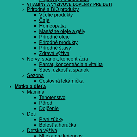
VITAMÍNY A VÝŽIVOVÉ DOPLNKY PRE DETI
Prírodné a BIO produkty
Včelie produkty
Čaje
Homeopatia
Masážne oleje a gély
Prírodné oleje
Prírodné produkty
Prírodné šťavy
Zdravá výživa
Nervy, spánok, koncentrácia
Pamät, koncentrácia a vitalita
Stres, úzkosť a spánok
Sezóna
Cestovná lekárnička
Matka a dieťa
Mamina
Tehotenstvo
Pôrod
Dojčenie
Deti
Prvé zúbky
Bolesť a horúčka
Detská výživa
Mlieka pre kojencov