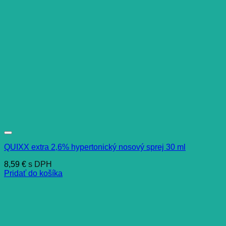
QUIXX extra 2,6% hypertonický nosový sprej 30 ml
8,59
€
s DPH
Pridať do košíka