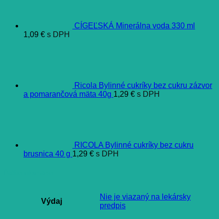
CÍGEĽSKÁ Minerálna voda 330 ml
1,09
€
s DPH
Ricola Bylinné cukríky bez cukru zázvor
a pomarančová mäta 40g
1,29
€
s DPH
RICOLA Bylinné cukríky bez cukru
brusnica 40 g
1,29
€
s DPH
Ďalšie informácie
Nie je viazaný na lekársky
Výdaj
predpis