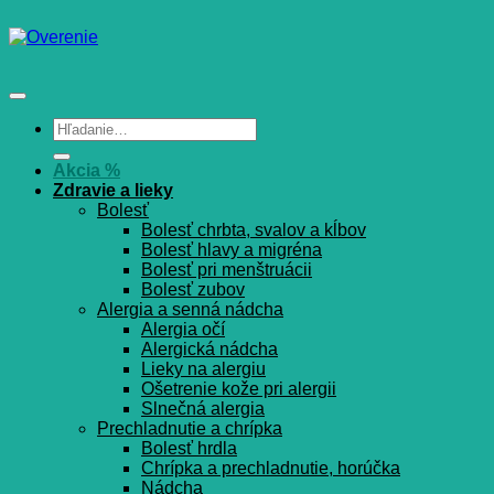
Hľadať:
Akcia %
Zdravie a lieky
Bolesť
Bolesť chrbta, svalov a kĺbov
Bolesť hlavy a migréna
Bolesť pri menštruácii
Bolesť zubov
Alergia a senná nádcha
Alergia očí
Alergická nádcha
Lieky na alergiu
Ošetrenie kože pri alergii
Slnečná alergia
Prechladnutie a chrípka
Bolesť hrdla
Chrípka a prechladnutie, horúčka
Nádcha