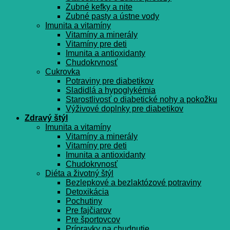
Zubné kefky a nite
Zubné pasty a ústne vody
Imunita a vitamíny
Vitamíny a minerály
Vitamíny pre deti
Imunita a antioxidanty
Chudokrvnosť
Cukrovka
Potraviny pre diabetikov
Sladidlá a hypoglykémia
Starostlivosť o diabetické nohy a pokožku
Výživové doplnky pre diabetikov
Zdravý štýl
Imunita a vitamíny
Vitamíny a minerály
Vitamíny pre deti
Imunita a antioxidanty
Chudokrvnosť
Diéta a životný štýl
Bezlepkové a bezlaktózové potraviny
Detoxikácia
Pochutiny
Pre fajčiarov
Pre športovcov
Prípravky na chudnutie