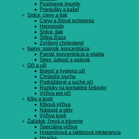
Posilnenie imunity
Priedušky a kašeľ
Srdce, cievy a tlak
Cievy a žilové ochorenia
Hemoroidy
Srdce, tlak
Štítna žľaza
Zvýšený cholesterol
Nervy, spánok, koncentrácia
Pamät, koncentrácia a vitalita
Stres, úzkosť a spánok
Oči a uši
Bolesť a hygiena uší
Chrániče sluchu
Podráždené a suché oči
Roztoky na kontaktné šošovky
Výživa pre oči
Kĺby a kosti
Kĺbová výživa
Náplasti a gély
Výživa kostí
Žalúdok, črevá a trávenie
Špeciálna výživa
Histamínová a laktózová intolerancia
Hnačka