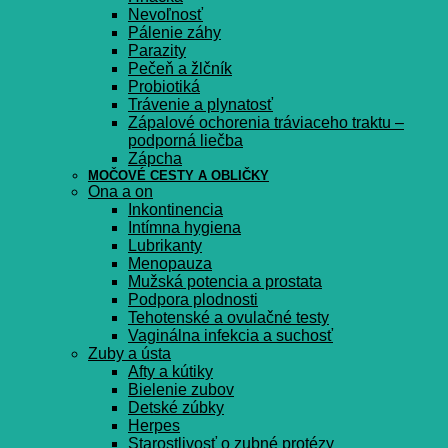
Nevoľnosť
Pálenie záhy
Parazity
Pečeň a žlčník
Probiotiká
Trávenie a plynatosť
Zápalové ochorenia tráviaceho traktu –
podporná liečba
Zápcha
MOČOVÉ CESTY A OBLIČKY
Ona a on
Inkontinencia
Intímna hygiena
Lubrikanty
Menopauza
Mužská potencia a prostata
Podpora plodnosti
Tehotenské a ovulačné testy
Vaginálna infekcia a suchosť
Zuby a ústa
Afty a kútiky
Bielenie zubov
Detské zúbky
Herpes
Starostlivosť o zubné protézy