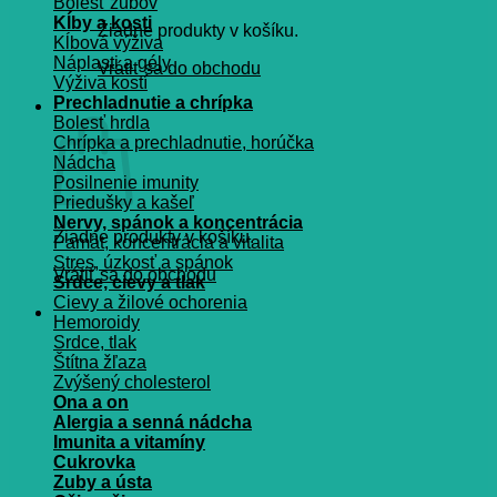
Bolesť zubov
Kĺby a kosti
Žiadne produkty v košíku.
Kĺbová výživa
Náplasti a gély
Vrátiť sa do obchodu
Výživa kostí
Prechladnutie a chrípka
Košík
Bolesť hrdla
Chrípka a prechladnutie, horúčka
Nádcha
Posilnenie imunity
Priedušky a kašeľ
Nervy, spánok a koncentrácia
Žiadne produkty v košíku.
Pamät, koncentrácia a vitalita
Stres, úzkosť a spánok
Vrátiť sa do obchodu
Srdce, cievy a tlak
Cievy a žilové ochorenia
Hemoroidy
Srdce, tlak
Štítna žľaza
Zvýšený cholesterol
Ona a on
Alergia a senná nádcha
Imunita a vitamíny
Cukrovka
Zuby a ústa