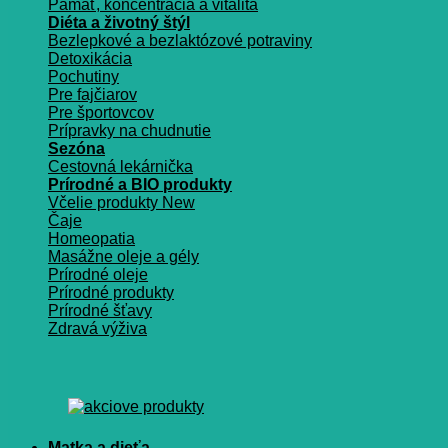
Pamäť, koncentrácia a vitalita
Diéta a životný štýl
Bezlepkové a bezlaktózové potraviny
Detoxikácia
Pochutiny
Pre fajčiarov
Pre športovcov
Prípravky na chudnutie
Sezóna
Cestovná lekárnička
Prírodné a BIO produkty
Včelie produkty
Čaje
Homeopatia
Masážne oleje a gély
Prírodné oleje
Prírodné produkty
Prírodné šťavy
Zdravá výživa
Matka a dieťa