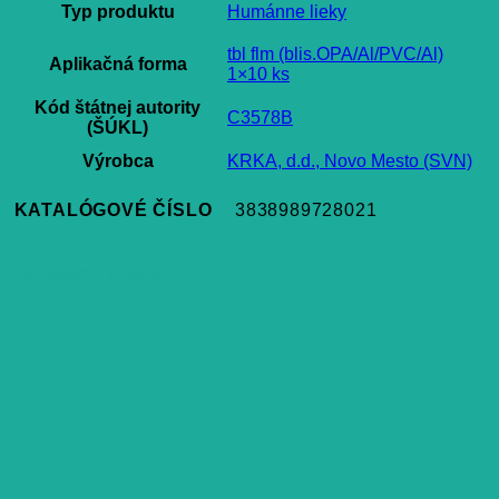
Typ produktu
Humánne lieky
tbl flm (blis.OPA/Al/PVC/Al)
Aplikačná forma
1×10 ks
Kód štátnej autority
C3578B
(ŠÚKL)
Výrobca
KRKA, d.d., Novo Mesto (SVN)
KATALÓGOVÉ ČÍSLO
3838989728021
Súvisiace produkty