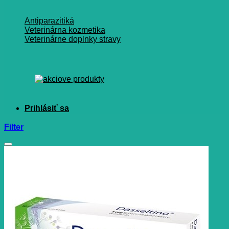
Antiparazitiká
Veterinárna kozmetika
Veterinárne doplnky stravy
Filter