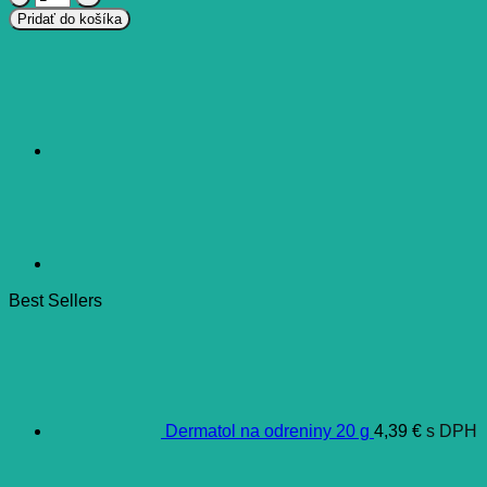
Dasseltino
Pridať do košíka
5
mg
tablety
10
ks
Best Sellers
Dermatol na odreniny 20 g
4,39
€
s DPH