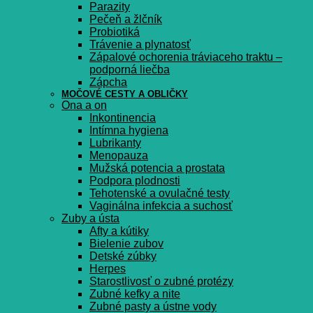
Parazity
Pečeň a žlčník
Probiotiká
Trávenie a plynatosť
Zápalové ochorenia tráviaceho traktu –
podporná liečba
Zápcha
MOČOVÉ CESTY A OBLIČKY
Ona a on
Inkontinencia
Intímna hygiena
Lubrikanty
Menopauza
Mužská potencia a prostata
Podpora plodnosti
Tehotenské a ovulačné testy
Vaginálna infekcia a suchosť
Zuby a ústa
Afty a kútiky
Bielenie zubov
Detské zúbky
Herpes
Starostlivosť o zubné protézy
Zubné kefky a nite
Zubné pasty a ústne vody