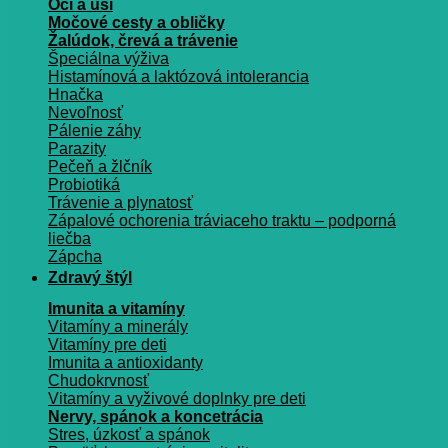
Oči a uši
Močové cesty a obličky
Žalúdok, črevá a trávenie
Špeciálna výživa
Histamínová a laktózová intolerancia
Hnačka
Nevoľnosť
Pálenie záhy
Parazity
Pečeň a žlčník
Probiotiká
Trávenie a plynatosť
Zápalové ochorenia tráviaceho traktu – podporná
liečba
Zápcha
Zdravý štýl
Imunita a vitamíny
Vitamíny a minerály
Vitamíny pre deti
Imunita a antioxidanty
Chudokrvnosť
Vitamíny a vyživové doplnky pre deti
Nervy, spánok a koncetrácia
Stres, úzkosť a spánok