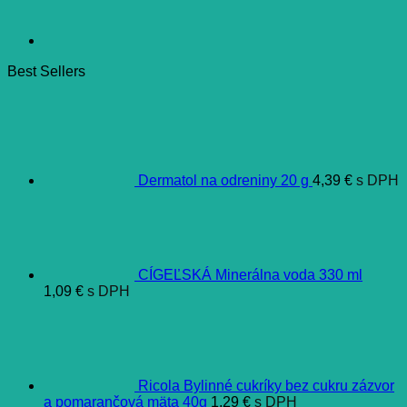
Best Sellers
Dermatol na odreniny 20 g
4,39
€
s DPH
CÍGEĽSKÁ Minerálna voda 330 ml
1,09
€
s DPH
Ricola Bylinné cukríky bez cukru zázvor
a pomarančová mäta 40g
1,29
€
s DPH