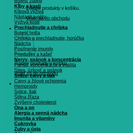
Bolesť zubov
Kĺby a kosti
Žiadne produkty v košíku.
Kĺbová výživa
Náplasti a gély
Vrátiť sa do obchodu
Výživa kostí
Prechladnutie a chrípka
Košík
Bolesť hrdla
Chrípka a prechladnutie, horúčka
Nádcha
Posilnenie imunity
Priedušky a kašeľ
Nervy, spánok a koncentrácia
Žiadne produkty v košíku.
Pamät, koncentrácia a vitalita
Stres, úzkosť a spánok
Vrátiť sa do obchodu
Srdce, cievy a tlak
Cievy a žilové ochorenia
Hemoroidy
Srdce, tlak
Štítna žľaza
Zvýšený cholesterol
Ona a on
Alergia a senná nádcha
Imunita a vitamíny
Cukrovka
Zuby a ústa