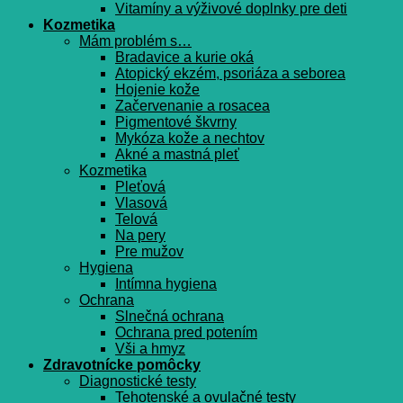
Vitamíny a výživové doplnky pre deti
Kozmetika
Mám problém s…
Bradavice a kurie oká
Atopický ekzém, psoriáza a seborea
Hojenie kože
Začervenanie a rosacea
Pigmentové škvrny
Mykóza kože a nechtov
Akné a mastná pleť
Kozmetika
Pleťová
Vlasová
Telová
Na pery
Pre mužov
Hygiena
Intímna hygiena
Ochrana
Slnečná ochrana
Ochrana pred potením
Vši a hmyz
Zdravotnícke pomôcky
Diagnostické testy
Tehotenské a ovulačné testy