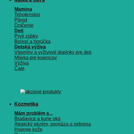
Mamina
Tehotenstvo
Pôrod
Dojčenie
Deti
Prvé zúbky
Bolesť a horúčka
Detská výživa
Vitamíny a vyživové doplnky pre deti
Mlieka pre kojencov
Výživa
Čaje
Kozmetika
Mám problém s...
Bradavice a kurie oká
Atopický ekzém, psoriáza a seborea
Hojenie kože