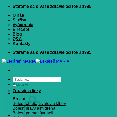
Skip
Staráme sa o Vaše zdravie od roku 1995
to
O nás
content
Služby
Vyšetrenia
E-recept
Blog
Q&A
Kontakty
Staráme sa o Vaše zdravie od roku 1995
Hľadať:
Akcia %
Zdravie a lieky
Bolesť
Bolesť chrbta, svalov a kĺbov
Bolesť hlavy a migréna
Bolesť pri menštruácii