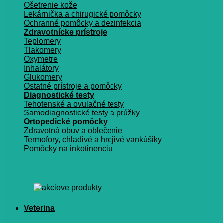
Ošetrenie kože
Lekárnička a chirugické pomôcky
Ochranné pomôcky a dezinfekcia
Zdravotnícke prístroje
Teplomery
Tlakomery
Oxymetre
Inhalátory
Glukomery
Ostatné prístroje a pomôcky
Diagnostické testy
Tehotenské a ovulačné testy
Samodiagnostické testy a prúžky
Ortopedické pomôcky
Zdravotná obuv a oblečenie
Termofory, chladivé a hrejivé vankúšiky
Pomôcky na inkotinenciu
Veterina