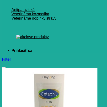
Antiparazitiká
Veterinárna kozmetika
Veterinárne doplnky stravy
Filter