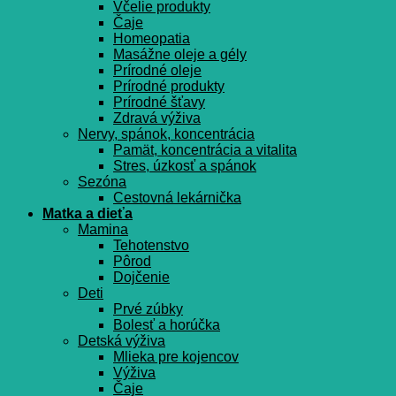
Včelie produkty
Čaje
Homeopatia
Masážne oleje a gély
Prírodné oleje
Prírodné produkty
Prírodné šťavy
Zdravá výživa
Nervy, spánok, koncentrácia
Pamät, koncentrácia a vitalita
Stres, úzkosť a spánok
Sezóna
Cestovná lekárnička
Matka a dieťa
Mamina
Tehotenstvo
Pôrod
Dojčenie
Deti
Prvé zúbky
Bolesť a horúčka
Detská výživa
Mlieka pre kojencov
Výživa
Čaje