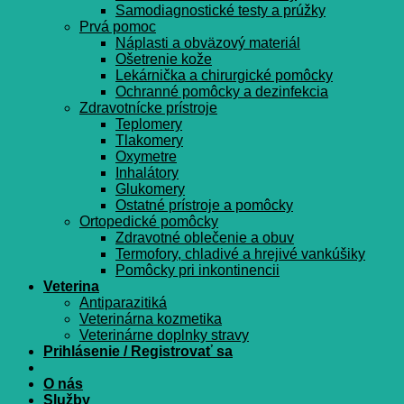
Samodiagnostické testy a prúžky
Prvá pomoc
Náplasti a obväzový materiál
Ošetrenie kože
Lekárnička a chirurgické pomôcky
Ochranné pomôcky a dezinfekcia
Zdravotnícke prístroje
Teplomery
Tlakomery
Oxymetre
Inhalátory
Glukomery
Ostatné prístroje a pomôcky
Ortopedické pomôcky
Zdravotné oblečenie a obuv
Termofory, chladivé a hrejivé vankúšiky
Pomôcky pri inkontinencii
Veterina
Antiparazitiká
Veterinárna kozmetika
Veterinárne doplnky stravy
Prihlásenie / Registrovať sa
O nás
Služby