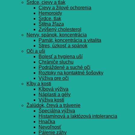
Srdce, cievy a tlak
Cievy a žilové ochorenia
Hemoroidy
Srdce, tlak
Štítna žľaza
Zvýšený cholesterol
Nervy, spánok, koncentrácia
Pamät, koncentrácia a vitalita
Stres, úzkosť a spánok
Oči a uši
Bolesť a hygiena uší
Chrániče sluchu
Podráždené a suché oči
Roztoky na kontaktné šošovky
Výživa pre oči
Kĺby a kosti
Kĺbová výživa
Náplasti a gély
Výživa kostí
Žalúdok, črevá a trávenie
Špeciálna výživa
Histamínová a laktózová intolerancia
Hnačka
Nevoľnosť
Pálenie záhy