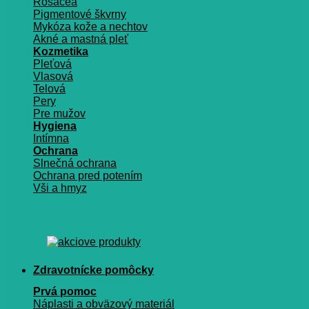
Rosacea
Pigmentové škvrny
Mykóza kože a nechtov
Akné a mastná pleť
Kozmetika
Pleťová
Vlasová
Telová
Pery
Pre mužov
Hygiena
Intímna
Ochrana
Slnečná ochrana
Ochrana pred potením
Vši a hmyz
Zdravotnícke pomôcky
Prvá pomoc
Náplasti a obväzový materiál