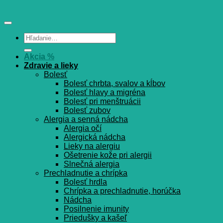
Hľadať:
Akcia %
Zdravie a lieky
Bolesť
Bolesť chrbta, svalov a kĺbov
Bolesť hlavy a migréna
Bolesť pri menštruácii
Bolesť zubov
Alergia a senná nádcha
Alergia očí
Alergická nádcha
Lieky na alergiu
Ošetrenie kože pri alergii
Slnečná alergia
Prechladnutie a chrípka
Bolesť hrdla
Chrípka a prechladnutie, horúčka
Nádcha
Posilnenie imunity
Priedušky a kašeľ