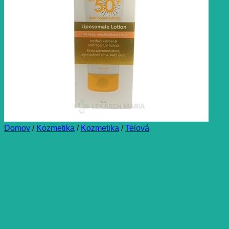
Domov
/
Kozmetika
/
Kozmetika
/
Telová
DAYLONG CETAPHIL SUN
LIPOSOMALE LOTION
SPF50+ 1X200 ML 200 ML