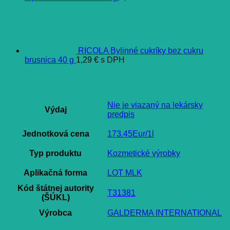
RICOLA Bylinné cukríky bez cukru
brusnica 40 g
1,29
€
s DPH
Ďalšie informácie
Nie je viazaný na lekársky
Výdaj
predpis
Jednotková cena
173.45Eur/1l
Typ produktu
Kozmetické výrobky
Aplikačná forma
LOT MLK
Kód štátnej autority
T31381
(ŠÚKL)
Výrobca
GALDERMA INTERNATIONAL