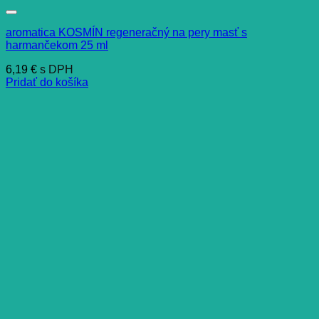
aromatica KOSMÍN regeneračný na pery masť s
harmančekom 25 ml
6,19
€
s DPH
Pridať do košíka