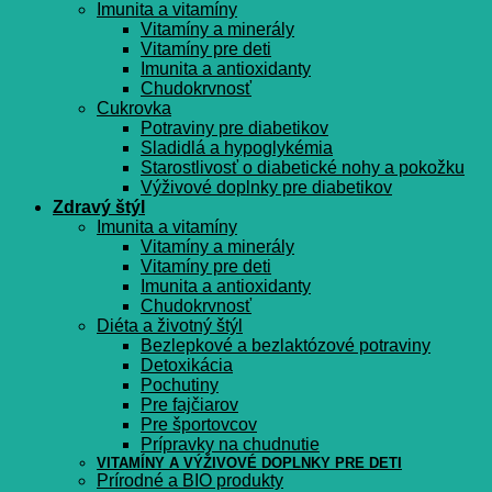
Imunita a vitamíny
Vitamíny a minerály
Vitamíny pre deti
Imunita a antioxidanty
Chudokrvnosť
Cukrovka
Potraviny pre diabetikov
Sladidlá a hypoglykémia
Starostlivosť o diabetické nohy a pokožku
Výživové doplnky pre diabetikov
Zdravý štýl
Imunita a vitamíny
Vitamíny a minerály
Vitamíny pre deti
Imunita a antioxidanty
Chudokrvnosť
Diéta a životný štýl
Bezlepkové a bezlaktózové potraviny
Detoxikácia
Pochutiny
Pre fajčiarov
Pre športovcov
Prípravky na chudnutie
VITAMÍNY A VÝŽIVOVÉ DOPLNKY PRE DETI
Prírodné a BIO produkty