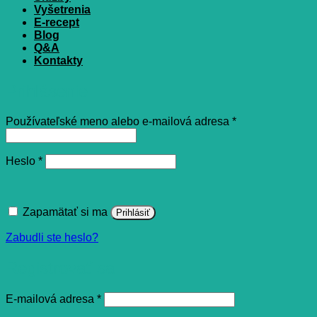
Vyšetrenia
E-recept
Blog
Q&A
Kontakty
Prihlásenie
Povinné
Používateľské meno alebo e-mailová adresa
*
Povinné
Heslo
*
Zapamätať si ma
Prihlásiť
Zabudli ste heslo?
Registrovať sa
Povinné
E-mailová adresa
*