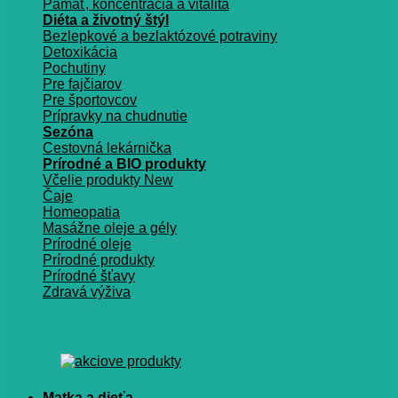
Pamäť, koncentrácia a vitalita
Diéta a životný štýl
Bezlepkové a bezlaktózové potraviny
Detoxikácia
Pochutiny
Pre fajčiarov
Pre športovcov
Prípravky na chudnutie
Sezóna
Cestovná lekárnička
Prírodné a BIO produkty
Včelie produkty
Čaje
Homeopatia
Masážne oleje a gély
Prírodné oleje
Prírodné produkty
Prírodné šťavy
Zdravá výživa
Matka a dieťa