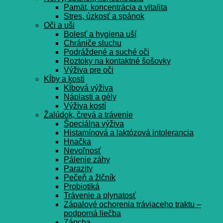
Pamät, koncentrácia a vitalita
Stres, úzkosť a spánok
Oči a uši
Bolesť a hygiena uší
Chrániče sluchu
Podráždené a suché oči
Roztoky na kontaktné šošovky
Výživa pre oči
Kĺby a kosti
Kĺbová výživa
Náplasti a gély
Výživa kostí
Žalúdok, črevá a trávenie
Špeciálna výživa
Histamínová a laktózová intolerancia
Hnačka
Nevoľnosť
Pálenie záhy
Parazity
Pečeň a žlčník
Probiotiká
Trávenie a plynatosť
Zápalové ochorenia tráviaceho traktu –
podporná liečba
Zápcha