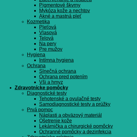
Pigmentové škvrny
Mykóza kože a nechtov
Akné a mastná pleť
Kozmetika
Pleťová
Vlasová
Telová
Na pery
Pre mužov
Hygiena
Intímna hygiena
Ochrana
Slnečná ochrana
Ochrana pred potením
Vši a hmyz
Zdravotnícke pomôcky
Diagnostické testy
Tehotenské a ovulačné testy
Samodiagnostické testy a prúžky
Prvá pomoc
Náplasti a obväzový materiál
Ošetrenie kože
Lekárnička a chirurgické pomôcky
Ochranné pomôcky a dezinfekcia