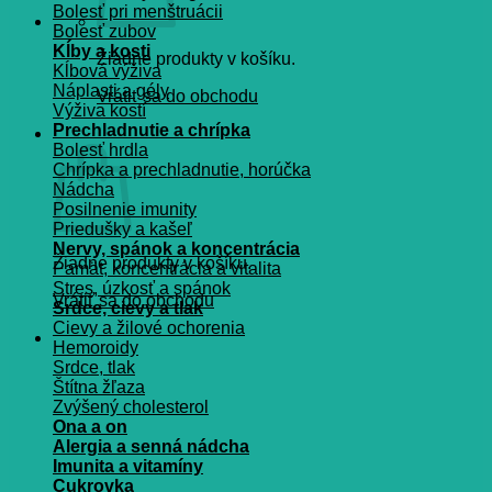
Bolesť pri menštruácii
Bolesť zubov
Kĺby a kosti
Žiadne produkty v košíku.
Kĺbová výživa
Náplasti a gély
Vrátiť sa do obchodu
Výživa kostí
Prechladnutie a chrípka
Košík
Bolesť hrdla
Chrípka a prechladnutie, horúčka
Nádcha
Posilnenie imunity
Priedušky a kašeľ
Nervy, spánok a koncentrácia
Žiadne produkty v košíku.
Pamät, koncentrácia a vitalita
Stres, úzkosť a spánok
Vrátiť sa do obchodu
Srdce, cievy a tlak
Cievy a žilové ochorenia
Hemoroidy
Srdce, tlak
Štítna žľaza
Zvýšený cholesterol
Ona a on
Alergia a senná nádcha
Imunita a vitamíny
Cukrovka