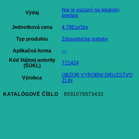
Nie je viazaný na lekársky
Výdaj
predpis
Jednotková cena
4.79Eur/1ks
Typ produktu
Zdravotnícke potreby
Aplikačná forma
—
Kód štátnej autority
T21424
(ŠÚKL)
OBZOR VYROBNI DRUZSTVO
Výrobca
ZLIN
KATALÓGOVÉ ČÍSLO
8591078573432
Súvisiace produkty