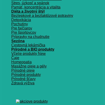
Stres, úzkosť a spánok
Pamäť, koncentrácia a vitalita
Diéta a životný štýl
Bezlepkové a bezlaktózové potraviny
Detoxikácia
Pochutiny
Pre fajčiarov
Pre športovcov
Prípravky na chudnutie
Sezóna
Cestovná lekárnička
Prírodné a BIO produkty
Včelie produkty
Čaje
Homeopatia
Masážne oleje a gély
Prírodné oleje
Prírodné produkty
Prírodné šťavy
Zdravá výživa