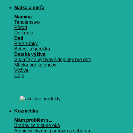
Matka a dieťa
Mamina
Tehotenstvo
Pôrod
Dojčenie
Deti
Prvé zúbky
Bolesť a horúčka
Detská výživa
Vitamíny a vyživové doplnky pre deti
Mlieka pre kojencov
Výživa
Čaje
Kozmetika
Mám problém s...
Bradavice a kurie oká
Atopický ekzém, psoriáza a seborea