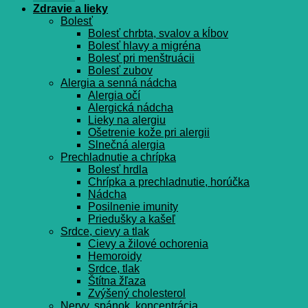
Zdravie a lieky
Bolesť
Bolesť chrbta, svalov a kĺbov
Bolesť hlavy a migréna
Bolesť pri menštruácii
Bolesť zubov
Alergia a senná nádcha
Alergia očí
Alergická nádcha
Lieky na alergiu
Ošetrenie kože pri alergii
Slnečná alergia
Prechladnutie a chrípka
Bolesť hrdla
Chrípka a prechladnutie, horúčka
Nádcha
Posilnenie imunity
Priedušky a kašeľ
Srdce, cievy a tlak
Cievy a žilové ochorenia
Hemoroidy
Srdce, tlak
Štítna žľaza
Zvýšený cholesterol
Nervy, spánok, koncentrácia