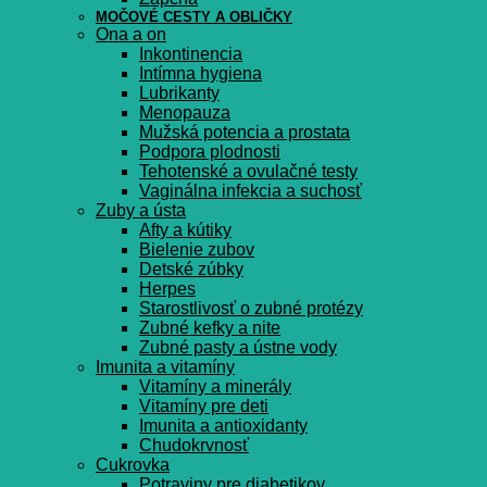
MOČOVÉ CESTY A OBLIČKY
Ona a on
Inkontinencia
Intímna hygiena
Lubrikanty
Menopauza
Mužská potencia a prostata
Podpora plodnosti
Tehotenské a ovulačné testy
Vaginálna infekcia a suchosť
Zuby a ústa
Afty a kútiky
Bielenie zubov
Detské zúbky
Herpes
Starostlivosť o zubné protézy
Zubné kefky a nite
Zubné pasty a ústne vody
Imunita a vitamíny
Vitamíny a minerály
Vitamíny pre deti
Imunita a antioxidanty
Chudokrvnosť
Cukrovka
Potraviny pre diabetikov