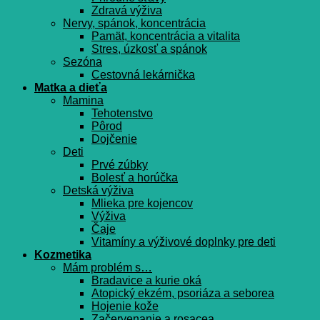
Zdravá výživa
Nervy, spánok, koncentrácia
Pamät, koncentrácia a vitalita
Stres, úzkosť a spánok
Sezóna
Cestovná lekárnička
Matka a dieťa
Mamina
Tehotenstvo
Pôrod
Dojčenie
Deti
Prvé zúbky
Bolesť a horúčka
Detská výživa
Mlieka pre kojencov
Výživa
Čaje
Vitamíny a výživové doplnky pre deti
Kozmetika
Mám problém s…
Bradavice a kurie oká
Atopický ekzém, psoriáza a seborea
Hojenie kože
Začervenanie a rosacea