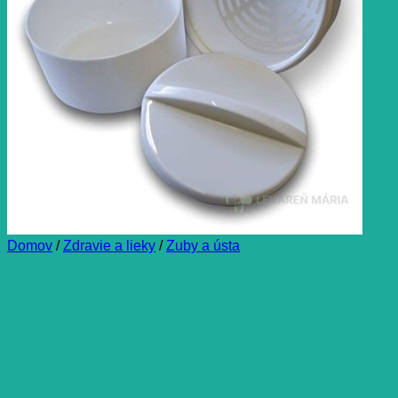
Domov
/
Zdravie a lieky
/
Zuby a ústa
Dentálna dóza OBZOR biela
1×1 ks