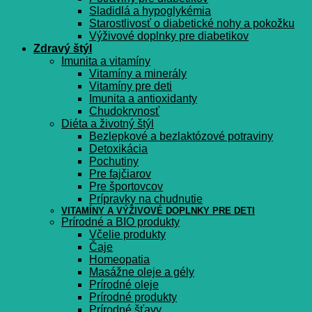
Sladidlá a hypoglykémia
Starostlivosť o diabetické nohy a pokožku
Výživové doplnky pre diabetikov
Zdravý štýl
Imunita a vitamíny
Vitamíny a minerály
Vitamíny pre deti
Imunita a antioxidanty
Chudokrvnosť
Diéta a životný štýl
Bezlepkové a bezlaktózové potraviny
Detoxikácia
Pochutiny
Pre fajčiarov
Pre športovcov
Prípravky na chudnutie
VITAMÍNY A VÝŽIVOVÉ DOPLNKY PRE DETI
Prírodné a BIO produkty
Včelie produkty
Čaje
Homeopatia
Masážne oleje a gély
Prírodné oleje
Prírodné produkty
Prírodné šťavy