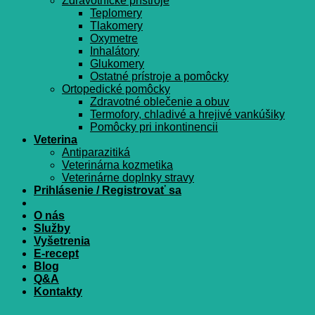
Zdravotnícke prístroje
Teplomery
Tlakomery
Oxymetre
Inhalátory
Glukomery
Ostatné prístroje a pomôcky
Ortopedické pomôcky
Zdravotné oblečenie a obuv
Termofory, chladivé a hrejivé vankúšiky
Pomôcky pri inkontinencii
Veterina
Antiparazitiká
Veterinárna kozmetika
Veterinárne doplnky stravy
Prihlásenie / Registrovať sa
O nás
Služby
Vyšetrenia
E-recept
Blog
Q&A
Kontakty