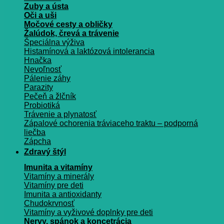
Zuby a ústa
Oči a uši
Močové cesty a obličky
Žalúdok, črevá a trávenie
Špeciálna výživa
Histamínová a laktózová intolerancia
Hnačka
Nevoľnosť
Pálenie záhy
Parazity
Pečeň a žlčník
Probiotiká
Trávenie a plynatosť
Zápalové ochorenia tráviaceho traktu – podporná
liečba
Zápcha
Zdravý štýl
Imunita a vitamíny
Vitamíny a minerály
Vitamíny pre deti
Imunita a antioxidanty
Chudokrvnosť
Vitamíny a vyživové doplnky pre deti
Nervy, spánok a koncetrácia