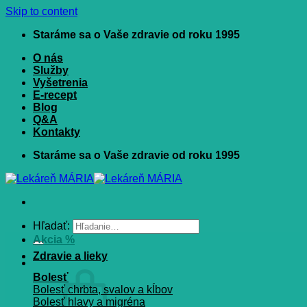
Skip to content
Staráme sa o Vaše zdravie od roku 1995
O nás
Služby
Vyšetrenia
E-recept
Blog
Q&A
Kontakty
Staráme sa o Vaše zdravie od roku 1995
Hľadať:
Akcia %
Zdravie a lieky
Bolesť
Bolesť chrbta, svalov a kĺbov
Bolesť hlavy a migréna