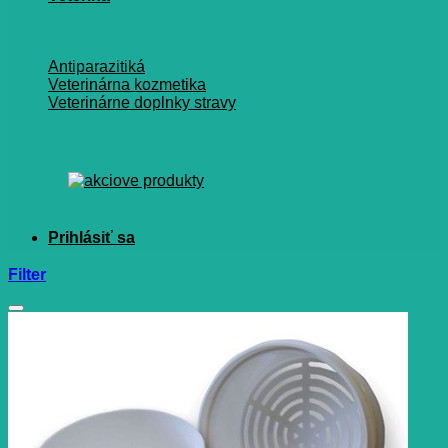
Antiparazitiká
Veterinárna kozmetika
Veterinárne doplnky stravy
Filter