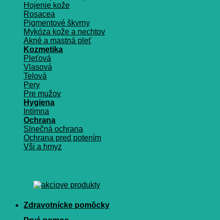
Hojenie kože
Rosacea
Pigmentové škvrny
Mykóza kože a nechtov
Akné a mastná pleť
Kozmetika
Pleťová
Vlasová
Telová
Pery
Pre mužov
Hygiena
Intímna
Ochrana
Slnečná ochrana
Ochrana pred potením
Vši a hmyz
Zdravotnícke pomôcky