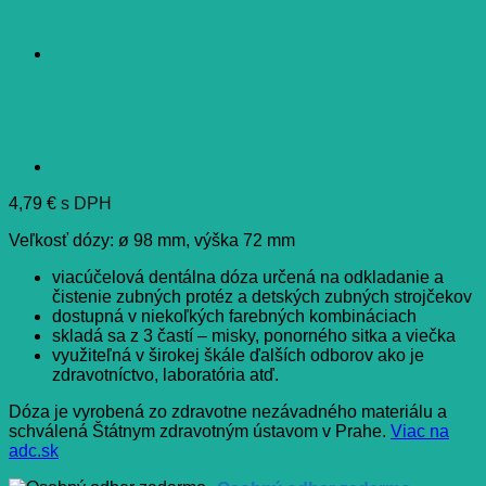
4,79
€
s DPH
Veľkosť dózy: ø 98 mm, výška 72 mm
viacúčelová dentálna dóza určená na odkladanie a
čistenie zubných protéz a detských zubných strojčekov
dostupná v niekoľkých farebných kombináciach
skladá sa z 3 častí – misky, ponorného sitka a viečka
využiteľná v širokej škále ďalších odborov ako je
zdravotníctvo, laboratória atď.
Dóza je vyrobená zo zdravotne nezávadného materiálu a
schválená Štátnym zdravotným ústavom v Prahe.
Viac na
adc.sk