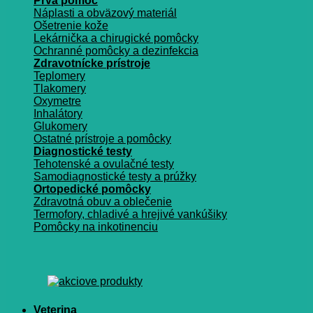
Prvá pomoc
Náplasti a obväzový materiál
Ošetrenie kože
Lekárnička a chirugické pomôcky
Ochranné pomôcky a dezinfekcia
Zdravotnícke prístroje
Teplomery
Tlakomery
Oxymetre
Inhalátory
Glukomery
Ostatné prístroje a pomôcky
Diagnostické testy
Tehotenské a ovulačné testy
Samodiagnostické testy a prúžky
Ortopedické pomôcky
Zdravotná obuv a oblečenie
Termofory, chladivé a hrejivé vankúšiky
Pomôcky na inkotinenciu
Veterina