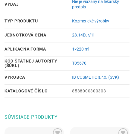
Nie je viazaný na lekársky
VÝDAJ
predpis
TYP PRODUKTU
Kozmetické výrobky
JEDNOTKOVÁ CENA
28.14Eur/1l
APLIKAČNÁ FORMA
1×220 ml
KÓD ŠTÁTNEJ AUTORITY
T05670
(ŠÚKL)
VÝROBCA
IB COSMETIC s.r.o. (SVK)
KATALÓGOVÉ ČÍSLO
8588000300303
SÚVISIACE PRODUKTY