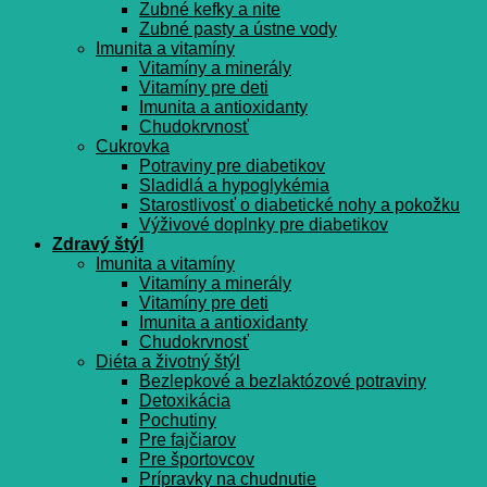
Zubné kefky a nite
Zubné pasty a ústne vody
Imunita a vitamíny
Vitamíny a minerály
Vitamíny pre deti
Imunita a antioxidanty
Chudokrvnosť
Cukrovka
Potraviny pre diabetikov
Sladidlá a hypoglykémia
Starostlivosť o diabetické nohy a pokožku
Výživové doplnky pre diabetikov
Zdravý štýl
Imunita a vitamíny
Vitamíny a minerály
Vitamíny pre deti
Imunita a antioxidanty
Chudokrvnosť
Diéta a životný štýl
Bezlepkové a bezlaktózové potraviny
Detoxikácia
Pochutiny
Pre fajčiarov
Pre športovcov
Prípravky na chudnutie