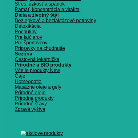
Stres, úzkosť a spánok
Pamäť, koncentrácia a vitalita
Diéta a životný štýl
Bezlepkové a bezlaktózové potraviny
Detoxikácia
Pochutiny
Pre fajčiarov
Pre športovcov
Prípravky na chudnutie
Sezóna
Cestovná lekárnička
Prírodné a BIO produkty
Včelie produkty
Čaje
Homeopatia
Masážne oleje a gély
Prírodné oleje
Prírodné produkty
Prírodné šťavy
Zdravá výživa