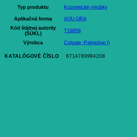
Typ produktu
Kozmetické výrobky
Aplikačná forma
AQU ORA
Kód štátnej autority
T19859
(ŠÚKL)
Výrobca
Colgate -Palmolive ()
KATALÓGOVÉ ČÍSLO
8714789994208
Súvisiace produkty