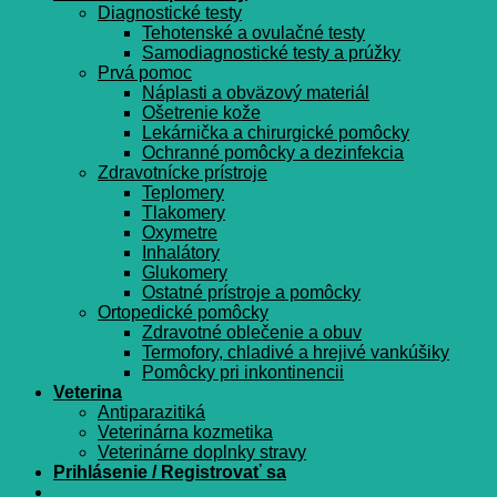
Diagnostické testy
Tehotenské a ovulačné testy
Samodiagnostické testy a prúžky
Prvá pomoc
Náplasti a obväzový materiál
Ošetrenie kože
Lekárnička a chirurgické pomôcky
Ochranné pomôcky a dezinfekcia
Zdravotnícke prístroje
Teplomery
Tlakomery
Oxymetre
Inhalátory
Glukomery
Ostatné prístroje a pomôcky
Ortopedické pomôcky
Zdravotné oblečenie a obuv
Termofory, chladivé a hrejivé vankúšiky
Pomôcky pri inkontinencii
Veterina
Antiparazitiká
Veterinárna kozmetika
Veterinárne doplnky stravy
Prihlásenie / Registrovať sa