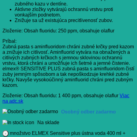
zubného kazu v dentíne.
Aktívne zložky vytvárajú ochrannú vrstvu proti
vonkajším podnetom.
Znižuje sa už existujúca precitlivenosť zubov.
Zloženie: Obsah fluoridu: 250 ppm, obsahuje olaflur
Príbal:
Zubná pasta s aminfluoridom chráni zubné krčky pred kazom
a znižuje ich citlivosť. Aminfluorid vytvára na obnažených a
citlivých zubných krčkoch s jemnou sklovinou ochrannú
vrstvu, ktorá chráni a umožňuje ich šetrné a jemné čistenie.
elmex® SENSITIVE PLUS zubná pasta s aminfluoridom čistí
zuby jemným spôsobom a tak nepoškodzuje krehké zubné
krčky. Navyše vysokoúčinný aminfluorid chráni pred zubným
kazom.
Zloženie: Obsah fluoridu: 1 400 ppm, obsahuje olaflur
Viac
na adc.sk
Osobný odber zadarmo
Na sklade
množstvo ELMEX Sensitive plus ústna voda 400 ml +