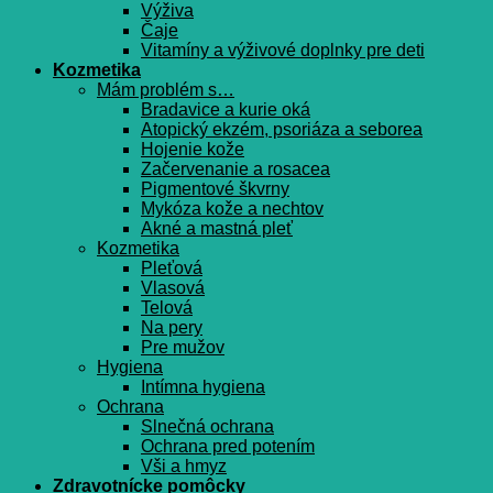
Výživa
Čaje
Vitamíny a výživové doplnky pre deti
Kozmetika
Mám problém s…
Bradavice a kurie oká
Atopický ekzém, psoriáza a seborea
Hojenie kože
Začervenanie a rosacea
Pigmentové škvrny
Mykóza kože a nechtov
Akné a mastná pleť
Kozmetika
Pleťová
Vlasová
Telová
Na pery
Pre mužov
Hygiena
Intímna hygiena
Ochrana
Slnečná ochrana
Ochrana pred potením
Vši a hmyz
Zdravotnícke pomôcky