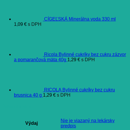
CÍGEĽSKÁ Minerálna voda 330 ml
1,09
€
s DPH
Ricola Bylinné cukríky bez cukru zázvor
a pomarančová mäta 40g
1,29
€
s DPH
RICOLA Bylinné cukríky bez cukru
brusnica 40 g
1,29
€
s DPH
Ďalšie informácie
Nie je viazaný na lekársky
Výdaj
predpis