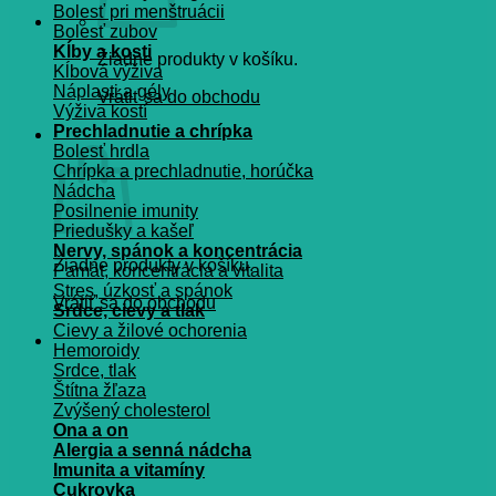
Bolesť pri menštruácii
Bolesť zubov
Kĺby a kosti
Žiadne produkty v košíku.
Kĺbová výživa
Náplasti a gély
Vrátiť sa do obchodu
Výživa kostí
Prechladnutie a chrípka
Košík
Bolesť hrdla
Chrípka a prechladnutie, horúčka
Nádcha
Posilnenie imunity
Priedušky a kašeľ
Nervy, spánok a koncentrácia
Žiadne produkty v košíku.
Pamät, koncentrácia a vitalita
Stres, úzkosť a spánok
Vrátiť sa do obchodu
Srdce, cievy a tlak
Cievy a žilové ochorenia
Hemoroidy
Srdce, tlak
Štítna žľaza
Zvýšený cholesterol
Ona a on
Alergia a senná nádcha
Imunita a vitamíny
Cukrovka