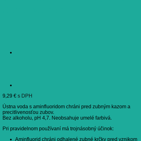
Sensitive 75 ml
9,29
€
s DPH
Ústna voda s aminfluoridom chráni pred zubným kazom a
precitlivenosťou zubov.
Bez alkoholu, pH 4,7. Neobsahuje umelé farbivá.
Pri pravidelnom používaní má trojnásobný účinok:
Aminfluorid chráni odhalené zubné krčky pred vznikom