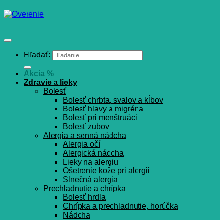
Hľadať:
Akcia %
Zdravie a lieky
Bolesť
Bolesť chrbta, svalov a kĺbov
Bolesť hlavy a migréna
Bolesť pri menštruácii
Bolesť zubov
Alergia a senná nádcha
Alergia očí
Alergická nádcha
Lieky na alergiu
Ošetrenie kože pri alergii
Slnečná alergia
Prechladnutie a chrípka
Bolesť hrdla
Chrípka a prechladnutie, horúčka
Nádcha