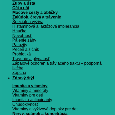
Zuby a ústa
Oči a uši
Močové cesty a obličky
Žalúdok, črevá a trávenie
Špeciálna výživa
Histamínová a laktózová intolerancia
Hnačka
Nevoľnosť
Pálenie záhy
Parazity
Pečeň a žlčník
Probiotiká
Trávenie a plynatosť
Zápalové ochorenia tráviaceho traktu – podporná
liečba
Zápcha
Zdravý štýl
Imunita a vitamíny
Vitamíny a minerály
Vitamíny pre deti
Imunita a antioxidanty
Chudokrvnosť
Vitamíny a vyživové doplnky pre deti
Nervy, spánok a koncetrácia