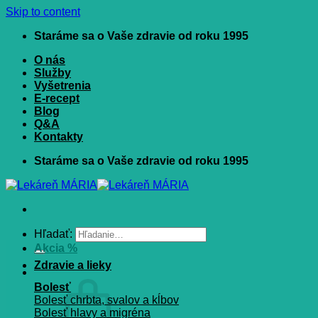
Skip to content
Staráme sa o Vaše zdravie od roku 1995
O nás
Služby
Vyšetrenia
E-recept
Blog
Q&A
Kontakty
Staráme sa o Vaše zdravie od roku 1995
Hľadať:
Akcia %
Zdravie a lieky
Bolesť
Bolesť chrbta, svalov a kĺbov
Bolesť hlavy a migréna