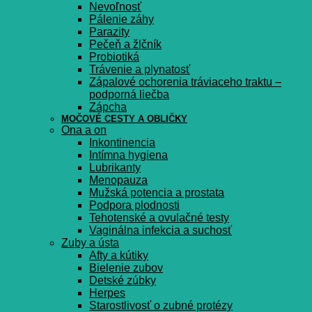
Nevoľnosť
Pálenie záhy
Parazity
Pečeň a žlčník
Probiotiká
Trávenie a plynatosť
Zápalové ochorenia tráviaceho traktu –
podporná liečba
Zápcha
MOČOVÉ CESTY A OBLIČKY
Ona a on
Inkontinencia
Intímna hygiena
Lubrikanty
Menopauza
Mužská potencia a prostata
Podpora plodnosti
Tehotenské a ovulačné testy
Vaginálna infekcia a suchosť
Zuby a ústa
Afty a kútiky
Bielenie zubov
Detské zúbky
Herpes
Starostlivosť o zubné protézy