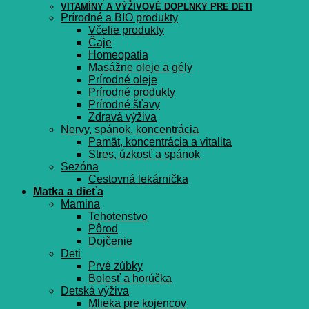
VITAMÍNY A VÝŽIVOVÉ DOPLNKY PRE DETI
Prírodné a BIO produkty
Včelie produkty
Čaje
Homeopatia
Masážne oleje a gély
Prírodné oleje
Prírodné produkty
Prírodné šťavy
Zdravá výživa
Nervy, spánok, koncentrácia
Pamät, koncentrácia a vitalita
Stres, úzkosť a spánok
Sezóna
Cestovná lekárnička
Matka a dieťa
Mamina
Tehotenstvo
Pôrod
Dojčenie
Deti
Prvé zúbky
Bolesť a horúčka
Detská výživa
Mlieka pre kojencov