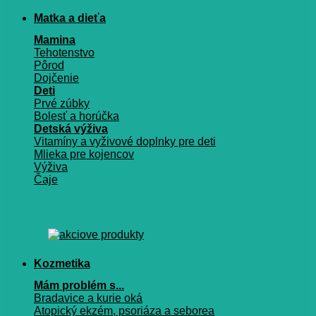
Matka a dieťa
Mamina
Tehotenstvo
Pôrod
Dojčenie
Deti
Prvé zúbky
Bolesť a horúčka
Detská výživa
Vitamíny a vyživové doplnky pre deti
Mlieka pre kojencov
Výživa
Čaje
Kozmetika
Mám problém s...
Bradavice a kurie oká
Atopický ekzém, psoriáza a seborea