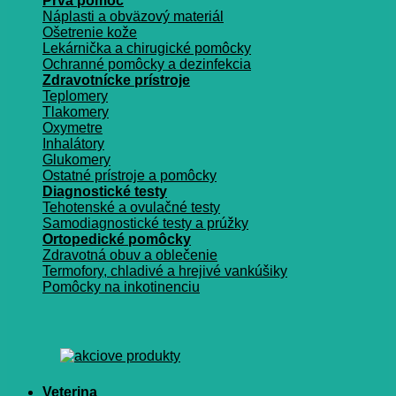
Prvá pomoc
Náplasti a obväzový materiál
Ošetrenie kože
Lekárnička a chirugické pomôcky
Ochranné pomôcky a dezinfekcia
Zdravotnícke prístroje
Teplomery
Tlakomery
Oxymetre
Inhalátory
Glukomery
Ostatné prístroje a pomôcky
Diagnostické testy
Tehotenské a ovulačné testy
Samodiagnostické testy a prúžky
Ortopedické pomôcky
Zdravotná obuv a oblečenie
Termofory, chladivé a hrejivé vankúšiky
Pomôcky na inkotinenciu
Veterina