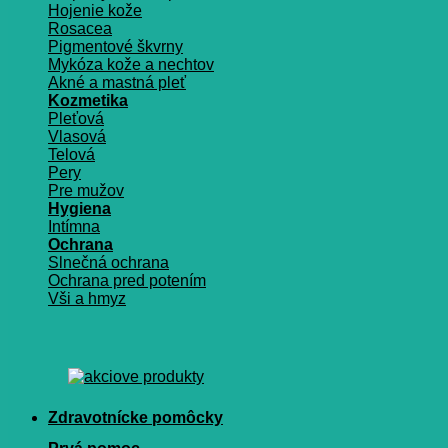
Hojenie kože
Rosacea
Pigmentové škvrny
Mykóza kože a nechtov
Akné a mastná pleť
Kozmetika
Pleťová
Vlasová
Telová
Pery
Pre mužov
Hygiena
Intímna
Ochrana
Slnečná ochrana
Ochrana pred potením
Vši a hmyz
Zdravotnícke pomôcky