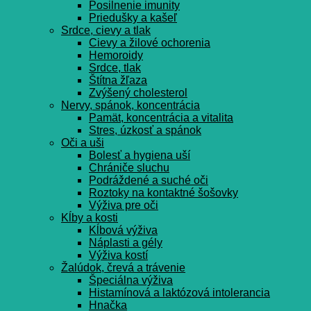
Posilnenie imunity
Priedušky a kašeľ
Srdce, cievy a tlak
Cievy a žilové ochorenia
Hemoroidy
Srdce, tlak
Štítna žľaza
Zvýšený cholesterol
Nervy, spánok, koncentrácia
Pamät, koncentrácia a vitalita
Stres, úzkosť a spánok
Oči a uši
Bolesť a hygiena uší
Chrániče sluchu
Podráždené a suché oči
Roztoky na kontaktné šošovky
Výživa pre oči
Kĺby a kosti
Kĺbová výživa
Náplasti a gély
Výživa kostí
Žalúdok, črevá a trávenie
Špeciálna výživa
Histamínová a laktózová intolerancia
Hnačka