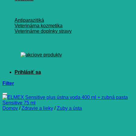
Antiparazitiká
Veterinárna kozmetika
Veterinárne doplnky stravy
Filter
Domov
/
Zdravie a lieky
/
Zuby a ústa
ELMEX Sensitive plus ústna
voda 400 ml + zubná pasta