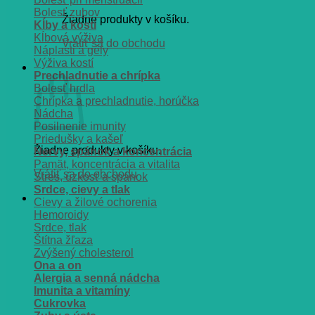
Bolesť zubov
Žiadne produkty v košíku.
Kĺby a kosti
Kĺbová výživa
Vrátiť sa do obchodu
Náplasti a gély
Výživa kostí
Košík
Prechladnutie a chrípka
Bolesť hrdla
Chrípka a prechladnutie, horúčka
Nádcha
Posilnenie imunity
Priedušky a kašeľ
Žiadne produkty v košíku.
Nervy, spánok a koncentrácia
Pamät, koncentrácia a vitalita
Vrátiť sa do obchodu
Stres, úzkosť a spánok
Srdce, cievy a tlak
Cievy a žilové ochorenia
Hemoroidy
Srdce, tlak
Štítna žľaza
Zvýšený cholesterol
Ona a on
Alergia a senná nádcha
Imunita a vitamíny
Cukrovka