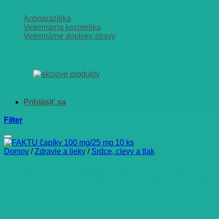
Antiparazitiká
Veterinárna kozmetika
Veterinárne doplnky stravy
Filter
Domov
/
Zdravie a lieky
/
Srdce, cievy a tlak
FAKTU čapíky 100 mg/25 mg 