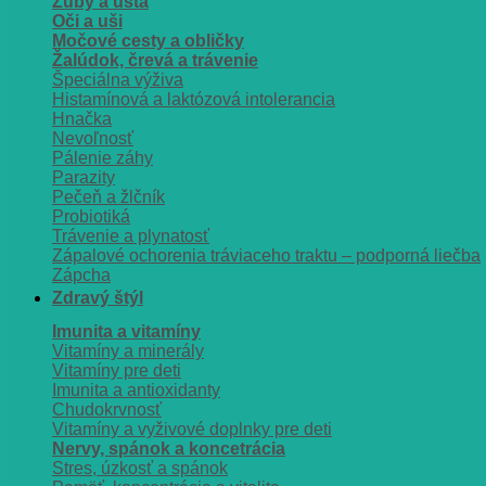
Zuby a ústa
Oči a uši
Močové cesty a obličky
Žalúdok, črevá a trávenie
Špeciálna výživa
Histamínová a laktózová intolerancia
Hnačka
Nevoľnosť
Pálenie záhy
Parazity
Pečeň a žlčník
Probiotiká
Trávenie a plynatosť
Zápalové ochorenia tráviaceho traktu – podporná liečba
Zápcha
Zdravý štýl
Imunita a vitamíny
Vitamíny a minerály
Vitamíny pre deti
Imunita a antioxidanty
Chudokrvnosť
Vitamíny a vyživové doplnky pre deti
Nervy, spánok a koncetrácia
Stres, úzkosť a spánok