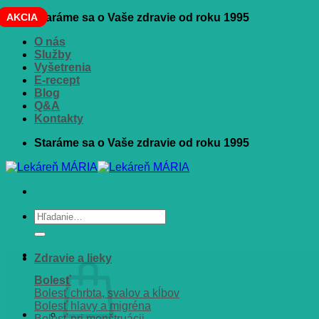
Skip
AKCIA
AKCIA
Staráme sa o Vaše zdravie od roku 1995
to
O nás
content
Služby
Vyšetrenia
E-recept
Blog
Q&A
Kontakty
Staráme sa o Vaše zdravie od roku 1995
Hľadať:
Zdravie a lieky
Bolesť
Bolesť chrbta, svalov a kĺbov
Bolesť hlavy a migréna
Bolesť pri menštruácii