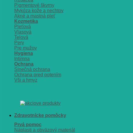
Pigmentové škvrny
Mykóza kože a nechtov
Akné a mastná pleť
Kozmetika
Pleťová
Vlasová
Telová
Pery
Pre mužov
Hygiena
Intímna
Ochrana
Slnečná ochrana
Ochrana pred potením
Vši a hmyz
Zdravotnícke pomôcky
Prvá pomoc
Náplasti a obväzový materiál