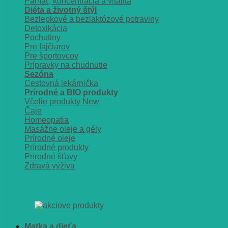
Pamäť, koncentrácia a vitalita
Diéta a životný štýl
Bezlepkové a bezlaktózové potraviny
Detoxikácia
Pochutiny
Pre fajčiarov
Pre športovcov
Prípravky na chudnutie
Sezóna
Cestovná lekárnička
Prírodné a BIO produkty
Včelie produkty
Čaje
Homeopatia
Masážne oleje a gély
Prírodné oleje
Prírodné produkty
Prírodné šťavy
Zdravá výživa
Matka a dieťa