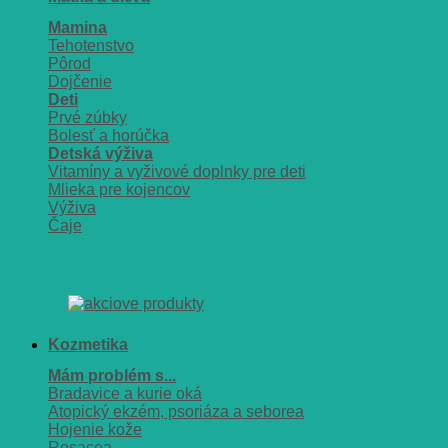
Mamina
Tehotenstvo
Pôrod
Dojčenie
Deti
Prvé zúbky
Bolesť a horúčka
Detská výživa
Vitamíny a vyživové doplnky pre deti
Mlieka pre kojencov
Výživa
Čaje
Kozmetika
Mám problém s...
Bradavice a kurie oká
Atopický ekzém, psoriáza a seborea
Hojenie kože
Rosacea