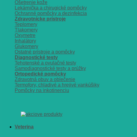
Ošetrenie kože
Lekárnička a chirugické pomôcky
Ochranné pomôcky a dezinfekcia
Zdravotnícke prístroje
Teplomery
Tlakomery
Oxymetre
Inhalátory
Glukomery
Ostatné prístroje a pomôcky
Diagnostické testy
Tehotenské a ovulačné testy
Samodiagnostické testy a prúžky
Ortopedické pomôcky
Zdravotná obuv a oblečenie
Termofory, chladivé a hrejivé vankúšiky
Pomôcky na inkotinenciu
Veterina