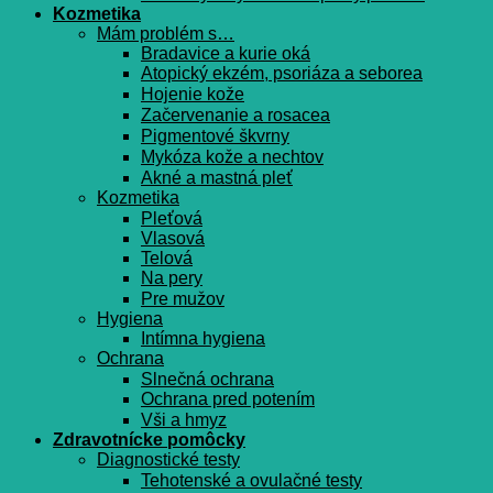
Kozmetika
Mám problém s…
Bradavice a kurie oká
Atopický ekzém, psoriáza a seborea
Hojenie kože
Začervenanie a rosacea
Pigmentové škvrny
Mykóza kože a nechtov
Akné a mastná pleť
Kozmetika
Pleťová
Vlasová
Telová
Na pery
Pre mužov
Hygiena
Intímna hygiena
Ochrana
Slnečná ochrana
Ochrana pred potením
Vši a hmyz
Zdravotnícke pomôcky
Diagnostické testy
Tehotenské a ovulačné testy