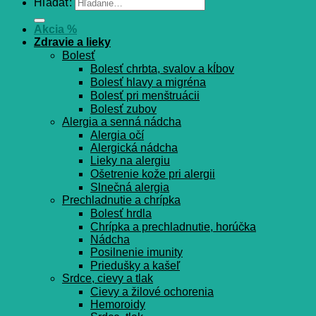
Hľadať:
Akcia %
Zdravie a lieky
Bolesť
Bolesť chrbta, svalov a kĺbov
Bolesť hlavy a migréna
Bolesť pri menštruácii
Bolesť zubov
Alergia a senná nádcha
Alergia očí
Alergická nádcha
Lieky na alergiu
Ošetrenie kože pri alergii
Slnečná alergia
Prechladnutie a chrípka
Bolesť hrdla
Chrípka a prechladnutie, horúčka
Nádcha
Posilnenie imunity
Priedušky a kašeľ
Srdce, cievy a tlak
Cievy a žilové ochorenia
Hemoroidy