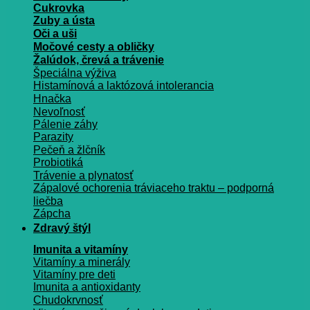
Cukrovka
Zuby a ústa
Oči a uši
Močové cesty a obličky
Žalúdok, črevá a trávenie
Špeciálna výživa
Histamínová a laktózová intolerancia
Hnačka
Nevoľnosť
Pálenie záhy
Parazity
Pečeň a žlčník
Probiotiká
Trávenie a plynatosť
Zápalové ochorenia tráviaceho traktu – podporná
liečba
Zápcha
Zdravý štýl
Imunita a vitamíny
Vitamíny a minerály
Vitamíny pre deti
Imunita a antioxidanty
Chudokrvnosť