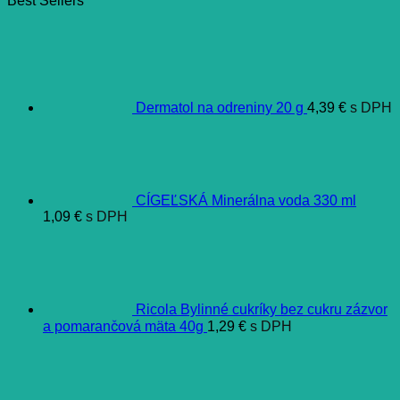
Best Sellers
Dermatol na odreniny 20 g
4,39
€
s DPH
CÍGEĽSKÁ Minerálna voda 330 ml
1,09
€
s DPH
Ricola Bylinné cukríky bez cukru zázvor
a pomarančová mäta 40g
1,29
€
s DPH