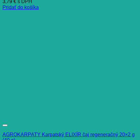
3,79
€
s DPH
Pridať do košíka
AGROKARPATY Karpatský ELIXÍR čaj regeneračný 20×2 g