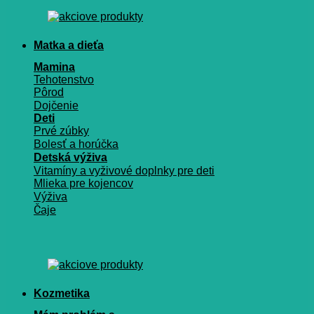
Matka a dieťa
Mamina
Tehotenstvo
Pôrod
Dojčenie
Deti
Prvé zúbky
Bolesť a horúčka
Detská výživa
Vitamíny a vyživové doplnky pre deti
Mlieka pre kojencov
Výživa
Čaje
Kozmetika