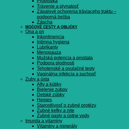
Probiotiká
Trávenie a plynatosť
Zápalové ochorenia tráviaceho traktu –
podporná liečba
Zápcha
MOČOVÉ CESTY A OBLIČKY
Ona a on
Inkontinencia
Intímna hygiena
Lubrikanty
Menopauza
Mužská potencia a prostata
Podpora plodnosti
Tehotenské a ovulačné testy
Vaginálna infekcia a suchosť
Zuby a ústa
Afty a kútiky
Bielenie zubov
Detské zúbky
Herpes
Starostlivosť o zubné protézy
Zubné kefky a nite
Zubné pasty a ústne vody
Imunita a vitamíny
Vitamíny a minerály