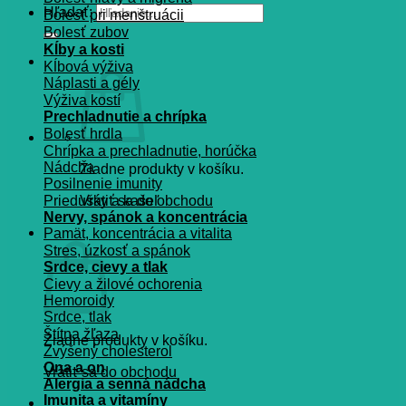
Hľadať:
Bolesť pri menštruácii
Bolesť zubov
Kĺby a kosti
Kĺbová výživa
Náplasti a gély
Výživa kostí
Prechladnutie a chrípka
Bolesť hrdla
Chrípka a prechladnutie, horúčka
Nádcha
Žiadne produkty v košíku.
Posilnenie imunity
Priedušky a kašeľ
Vrátiť sa do obchodu
Nervy, spánok a koncentrácia
Košík
Pamät, koncentrácia a vitalita
Stres, úzkosť a spánok
Srdce, cievy a tlak
Cievy a žilové ochorenia
Hemoroidy
Srdce, tlak
Štítna žľaza
Žiadne produkty v košíku.
Zvýšený cholesterol
Ona a on
Vrátiť sa do obchodu
Alergia a senná nádcha
Imunita a vitamíny