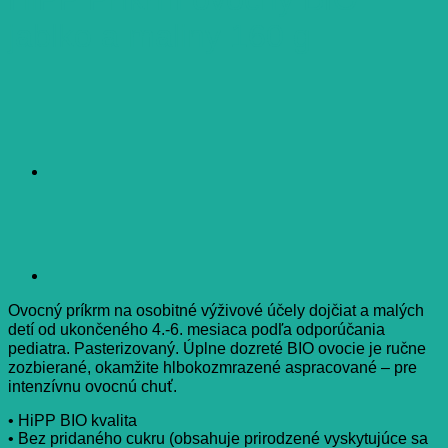
jablko a maliny 160 g
Ovocný príkrm na osobitné výživové účely dojčiat a malých
detí od ukončeného 4.-6. mesiaca podľa odporúčania
pediatra. Pasterizovaný. Úplne dozreté BIO ovocie je ručne
zozbierané, okamžite hlbokozmrazené aspracované – pre
intenzívnu ovocnú chuť.
• HiPP BIO kvalita
• Bez pridaného cukru (obsahuje prirodzené vyskytujúce sa