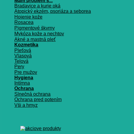
Mám problém s...
Bradavice a kurie oká
Atopický ekzém, psoriáza a seborea
Hojenie kože
Rosacea
Pigmentové škvrny
Mykóza kože a nechtov
Akné a mastná pleť
Kozmetika
Pleťová
Vlasová
Telová
Pery
Pre mužov
Hygiena
Intímna
Ochrana
Slnečná ochrana
Ochrana pred potením
Vši a hmyz