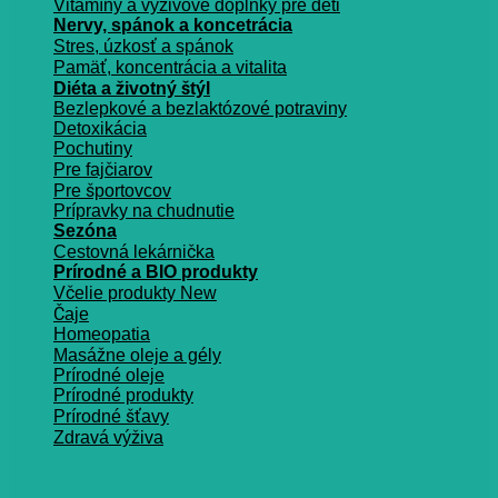
Vitamíny a vyživové doplnky pre deti
Nervy, spánok a koncetrácia
Stres, úzkosť a spánok
Pamäť, koncentrácia a vitalita
Diéta a životný štýl
Bezlepkové a bezlaktózové potraviny
Detoxikácia
Pochutiny
Pre fajčiarov
Pre športovcov
Prípravky na chudnutie
Sezóna
Cestovná lekárnička
Prírodné a BIO produkty
Včelie produkty
Čaje
Homeopatia
Masážne oleje a gély
Prírodné oleje
Prírodné produkty
Prírodné šťavy
Zdravá výživa