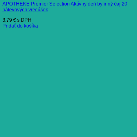
APOTHEKE Premier Selection Aktívny deň bylinný čaj 20
nálevových vrecúšok
3,79
€
s DPH
Pridať do košíka