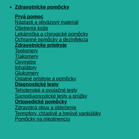
Zdravotnícke pomôcky
Prvá pomoc
Náplasti a obväzový materiál
Ošetrenie kože
Lekárnička a chirugické pomôcky
Ochranné pomôcky a dezinfekcia
Zdravotnícke prístroje
Teplomery
Tlakomery
Oxymetre
Inhalátory
Glukomery
Ostatné prístroje a pomôcky
Diagnostické testy
Tehotenské a ovulačné testy
Samodiagnostické testy a prúžky
Ortopedické pomôcky
Zdravotná obuv a oblečenie
Termofory, chladivé a hrejivé vankúšiky
Pomôcky na inkotinenciu