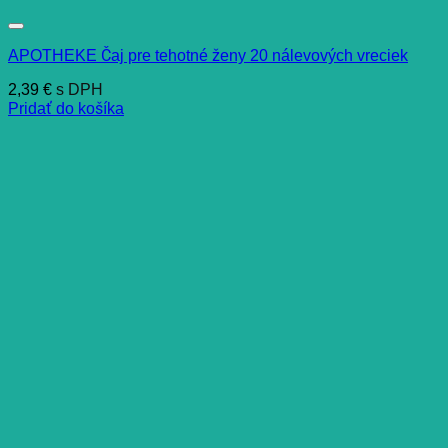
APOTHEKE Čaj pre tehotné ženy 20 nálevových vreciek
2,39
€
s DPH
Pridať do košíka