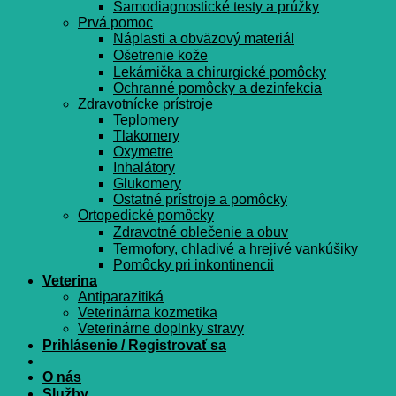
Samodiagnostické testy a prúžky
Prvá pomoc
Náplasti a obväzový materiál
Ošetrenie kože
Lekárnička a chirurgické pomôcky
Ochranné pomôcky a dezinfekcia
Zdravotnícke prístroje
Teplomery
Tlakomery
Oxymetre
Inhalátory
Glukomery
Ostatné prístroje a pomôcky
Ortopedické pomôcky
Zdravotné oblečenie a obuv
Termofory, chladivé a hrejivé vankúšiky
Pomôcky pri inkontinencii
Veterina
Antiparazitiká
Veterinárna kozmetika
Veterinárne doplnky stravy
Prihlásenie / Registrovať sa
O nás
Služby