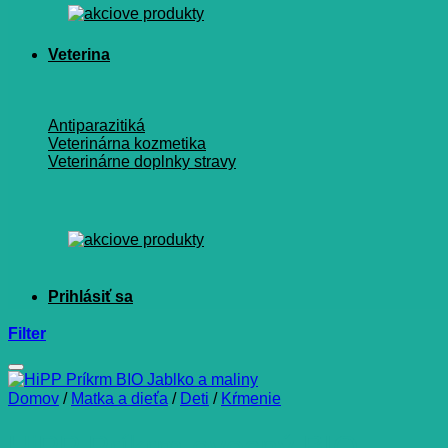
Veterina
Antiparazitiká
Veterinárna kozmetika
Veterinárne doplnky stravy
Filter
Domov
/
Matka a dieťa
/
Deti
/
Kŕmenie
HiPP Príkrm ovocný BIO