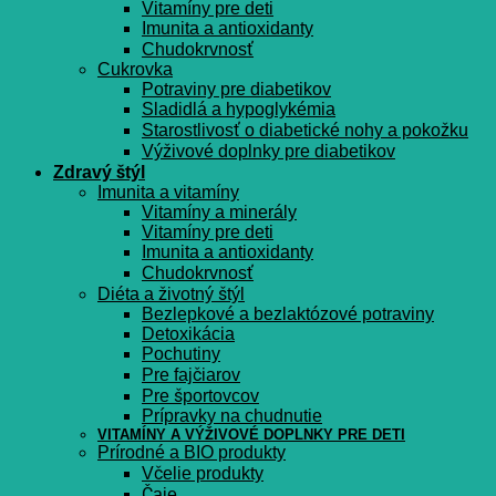
Vitamíny pre deti
Imunita a antioxidanty
Chudokrvnosť
Cukrovka
Potraviny pre diabetikov
Sladidlá a hypoglykémia
Starostlivosť o diabetické nohy a pokožku
Výživové doplnky pre diabetikov
Zdravý štýl
Imunita a vitamíny
Vitamíny a minerály
Vitamíny pre deti
Imunita a antioxidanty
Chudokrvnosť
Diéta a životný štýl
Bezlepkové a bezlaktózové potraviny
Detoxikácia
Pochutiny
Pre fajčiarov
Pre športovcov
Prípravky na chudnutie
VITAMÍNY A VÝŽIVOVÉ DOPLNKY PRE DETI
Prírodné a BIO produkty
Včelie produkty
Čaje