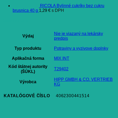
RICOLA Bylinné cukríky bez cukru
brusnica 40 g
1,29
€
s DPH
Ďalšie informácie
Nie je viazaný na lekársky
Výdaj
predpis
Typ produktu
Potraviny a vyzivove doplnky
Aplikačná forma
MIX INT
Kód štátnej autority
T29402
(ŠÚKL)
HIPP GMBH & CO. VERTRIEB
Výrobca
KG
KATALÓGOVÉ ČÍSLO
4062300441514
Súvisiace produkty