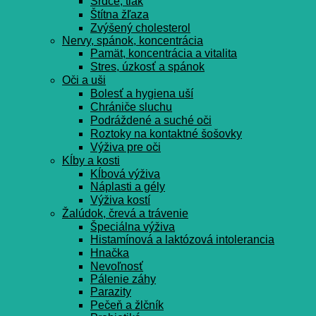
Srdce, tlak
Štítna žľaza
Zvýšený cholesterol
Nervy, spánok, koncentrácia
Pamät, koncentrácia a vitalita
Stres, úzkosť a spánok
Oči a uši
Bolesť a hygiena uší
Chrániče sluchu
Podráždené a suché oči
Roztoky na kontaktné šošovky
Výživa pre oči
Kĺby a kosti
Kĺbová výživa
Náplasti a gély
Výživa kostí
Žalúdok, črevá a trávenie
Špeciálna výživa
Histamínová a laktózová intolerancia
Hnačka
Nevoľnosť
Pálenie záhy
Parazity
Pečeň a žlčník