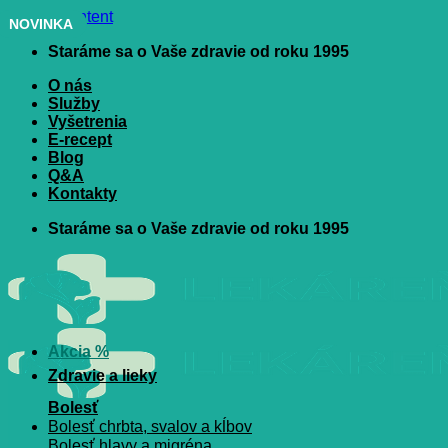
Skip to content
NOVINKA
Staráme sa o Vaše zdravie od roku 1995
O nás
Služby
Vyšetrenia
E-recept
Blog
Q&A
Kontakty
Staráme sa o Vaše zdravie od roku 1995
Akcia %
Zdravie a lieky
Bolesť
Bolesť chrbta, svalov a kĺbov
Bolesť hlavy a migréna