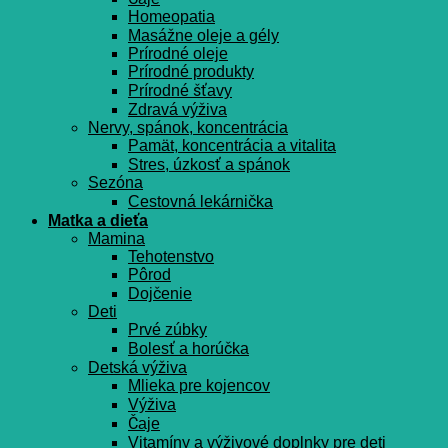
Homeopatia
Masážne oleje a gély
Prírodné oleje
Prírodné produkty
Prírodné šťavy
Zdravá výživa
Nervy, spánok, koncentrácia
Pamät, koncentrácia a vitalita
Stres, úzkosť a spánok
Sezóna
Cestovná lekárnička
Matka a dieťa
Mamina
Tehotenstvo
Pôrod
Dojčenie
Deti
Prvé zúbky
Bolesť a horúčka
Detská výživa
Mlieka pre kojencov
Výživa
Čaje
Vitamíny a výživové doplnky pre deti