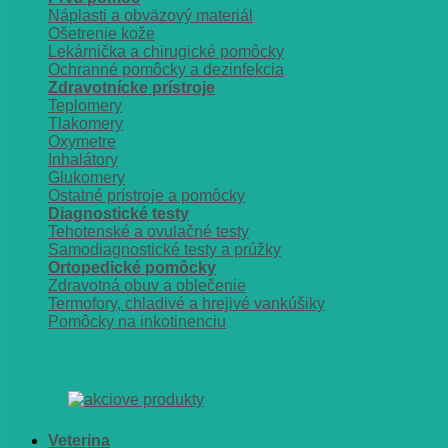
Náplasti a obväzový materiál
Ošetrenie kože
Lekárnička a chirugické pomôcky
Ochranné pomôcky a dezinfekcia
Zdravotnícke prístroje
Teplomery
Tlakomery
Oxymetre
Inhalátory
Glukomery
Ostatné prístroje a pomôcky
Diagnostické testy
Tehotenské a ovulačné testy
Samodiagnostické testy a prúžky
Ortopedické pomôcky
Zdravotná obuv a oblečenie
Termofory, chladivé a hrejivé vankúšiky
Pomôcky na inkotinenciu
Veterina