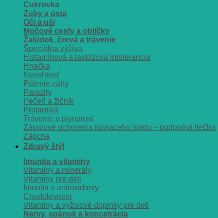
Cukrovka
Zuby a ústa
Oči a uši
Močové cesty a obličky
Žalúdok, črevá a trávenie
Špeciálna výživa
Histamínová a laktózová intolerancia
Hnačka
Nevoľnosť
Pálenie záhy
Parazity
Pečeň a žlčník
Probiotiká
Trávenie a plynatosť
Zápalové ochorenia tráviaceho traktu – podporná liečba
Zápcha
Zdravý štýl
Imunita a vitamíny
Vitamíny a minerály
Vitamíny pre deti
Imunita a antioxidanty
Chudokrvnosť
Vitamíny a vyživové doplnky pre deti
Nervy, spánok a koncetrácia