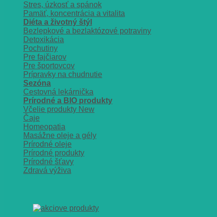
Stres, úzkosť a spánok
Pamäť, koncentrácia a vitalita
Diéta a životný štýl
Bezlepkové a bezlaktózové potraviny
Detoxikácia
Pochutiny
Pre fajčiarov
Pre športovcov
Prípravky na chudnutie
Sezóna
Cestovná lekárnička
Prírodné a BIO produkty
Včelie produkty
Čaje
Homeopatia
Masážne oleje a gély
Prírodné oleje
Prírodné produkty
Prírodné šťavy
Zdravá výživa