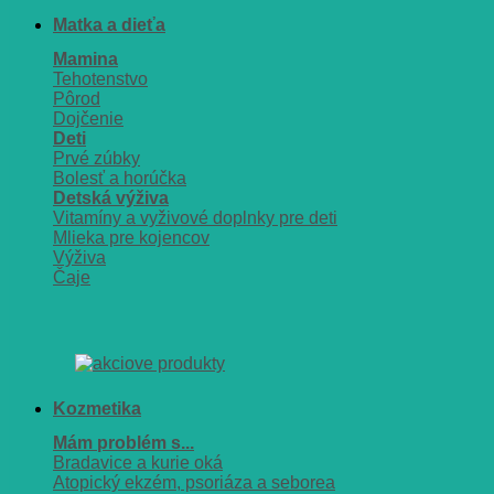
Matka a dieťa
Mamina
Tehotenstvo
Pôrod
Dojčenie
Deti
Prvé zúbky
Bolesť a horúčka
Detská výživa
Vitamíny a vyživové doplnky pre deti
Mlieka pre kojencov
Výživa
Čaje
Kozmetika
Mám problém s...
Bradavice a kurie oká
Atopický ekzém, psoriáza a seborea