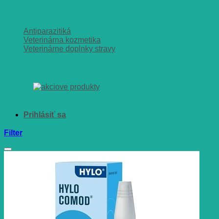
Antiparazitiká
Veterinárna kozmetika
Veterinárne doplnky stravy
Filter