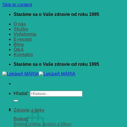
Skip to content
Staráme sa o Vaše zdravie od roku 1995
O nás
Služby
Vyšetrenia
E-recept
Blog
Q&A
Kontakty
Staráme sa o Vaše zdravie od roku 1995
Hľadať:
Zdravie a lieky
Bolesť
Bolesť chrbta, svalov a kĺbov