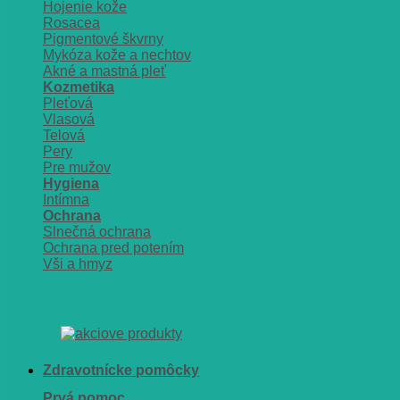
Hojenie kože
Rosacea
Pigmentové škvrny
Mykóza kože a nechtov
Akné a mastná pleť
Kozmetika
Pleťová
Vlasová
Telová
Pery
Pre mužov
Hygiena
Intímna
Ochrana
Slnečná ochrana
Ochrana pred potením
Vši a hmyz
Zdravotnícke pomôcky
Prvá pomoc