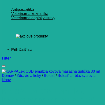
Antiparazitiká
Veterinárna kozmetika
Veterinárne doplnky stravy
Filter
Domov
/
Zdravie a lieky
/
Bolesť
/
Bolesť chrbta, svalov a
kĺbov
KARPALex CBD emulzia
kovová masážna gulička 30