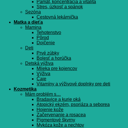
Pamät, koncentrácia a vitalita
Stres, úzkosť a spánok
Sezóna
Cestovná lekárnička
Matka a dieťa
Mamina
Tehotenstvo
Pôrod
Dojčenie
Deti
Prvé zúbky
Bolesť a horúčka
Detská výživa
Mlieka pre kojencov
Výživa
Čaje
Vitamíny a výživové doplnky pre deti
Kozmetika
Mám problém s…
Bradavice a kurie oká
Atopický ekzém, psoriáza a seborea
Hojenie kože
Začervenanie a rosacea
Pigmentové škvrny
Mykóza kože a nechtov