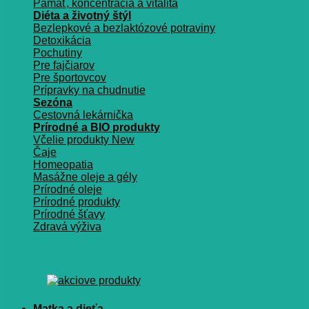
Pamäť, koncentrácia a vitalita
Diéta a životný štýl
Bezlepkové a bezlaktózové potraviny
Detoxikácia
Pochutiny
Pre fajčiarov
Pre športovcov
Prípravky na chudnutie
Sezóna
Cestovná lekárnička
Prírodné a BIO produkty
Včelie produkty
Čaje
Homeopatia
Masážne oleje a gély
Prírodné oleje
Prírodné produkty
Prírodné šťavy
Zdravá výživa
Matka a dieťa