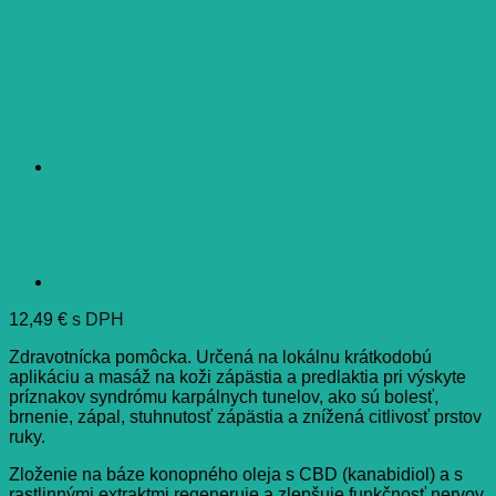
ml
12,49
€
s DPH
Zdravotnícka pomôcka. Určená na lokálnu krátkodobú
aplikáciu a masáž na koži zápästia a predlaktia pri výskyte
príznakov syndrómu karpálnych tunelov, ako sú bolesť,
brnenie, zápal, stuhnutosť zápästia a znížená citlivosť prstov
ruky.
Zloženie na báze konopného oleja s CBD (kanabidiol) a s
rastlinnými extraktmi regeneruje a zlepšuje funkčnosť nervov