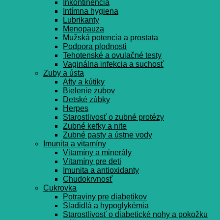
Inkontinencia
Intímna hygiena
Lubrikanty
Menopauza
Mužská potencia a prostata
Podpora plodnosti
Tehotenské a ovulačné testy
Vaginálna infekcia a suchosť
Zuby a ústa
Afty a kútiky
Bielenie zubov
Detské zúbky
Herpes
Starostlivosť o zubné protézy
Zubné kefky a nite
Zubné pasty a ústne vody
Imunita a vitamíny
Vitamíny a minerály
Vitamíny pre deti
Imunita a antioxidanty
Chudokrvnosť
Cukrovka
Potraviny pre diabetikov
Sladidlá a hypoglykémia
Starostlivosť o diabetické nohy a pokožku