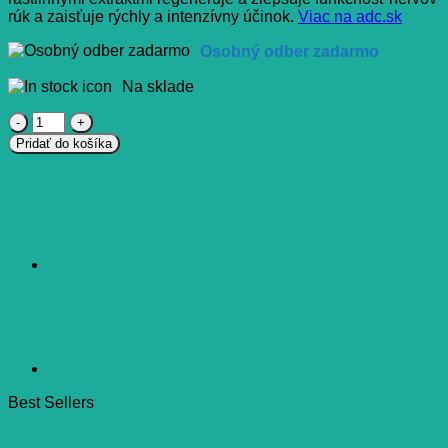
rúk a zaisťuje rýchly a intenzívny účinok.
Viac na adc.sk
Osobný odber zadarmo
Na sklade
množstvo
KARPALex
Pridať do košíka
CBD
emulzia
kovová
masážna
gulička
30
ml
Best Sellers