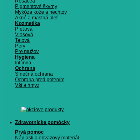
Rosacea
Pigmentové škvrny
Mykóza kože a nechtov
Akné a mastná pleť
Kozmetika
Pleťová
Vlasová
Telová
Pery
Pre mužov
Hygiena
Intímna
Ochrana
Slnečná ochrana
Ochrana pred potením
Vši a hmyz
Zdravotnícke pomôcky
Prvá pomoc
Náplasti a obväzový materiál