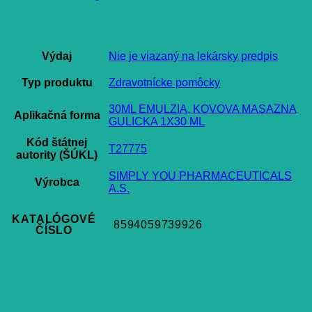
Ďalšie informácie
Výdaj
Nie je viazaný na lekársky predpis
Typ produktu
Zdravotnícke pomôcky
30ML EMULZIA, KOVOVA MASAZNA
Aplikačná forma
GULICKA 1X30 ML
Kód štátnej
T27775
autority (ŠÚKL)
SIMPLY YOU PHARMACEUTICALS
Výrobca
A.S.
KATALÓGOVÉ
8594059739926
ČÍSLO
Súvisiace produkty