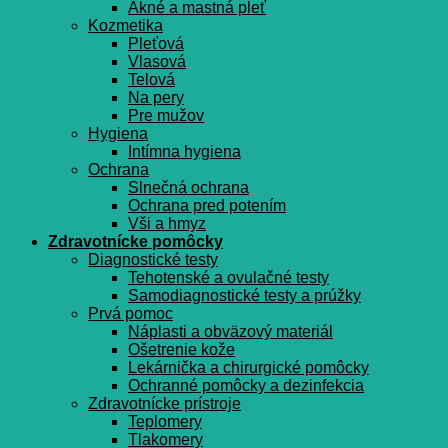
Akné a mastná pleť
Kozmetika
Pleťová
Vlasová
Telová
Na pery
Pre mužov
Hygiena
Intímna hygiena
Ochrana
Slnečná ochrana
Ochrana pred potením
Vši a hmyz
Zdravotnícke pomôcky
Diagnostické testy
Tehotenské a ovulačné testy
Samodiagnostické testy a prúžky
Prvá pomoc
Náplasti a obväzový materiál
Ošetrenie kože
Lekárnička a chirurgické pomôcky
Ochranné pomôcky a dezinfekcia
Zdravotnícke prístroje
Teplomery
Tlakomery