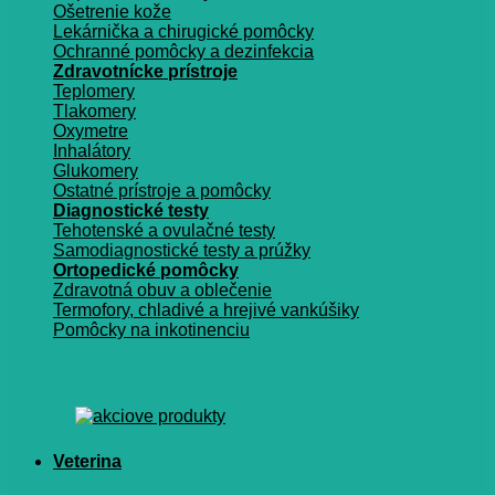
Ošetrenie kože
Lekárnička a chirugické pomôcky
Ochranné pomôcky a dezinfekcia
Zdravotnícke prístroje
Teplomery
Tlakomery
Oxymetre
Inhalátory
Glukomery
Ostatné prístroje a pomôcky
Diagnostické testy
Tehotenské a ovulačné testy
Samodiagnostické testy a prúžky
Ortopedické pomôcky
Zdravotná obuv a oblečenie
Termofory, chladivé a hrejivé vankúšiky
Pomôcky na inkotinenciu
Veterina