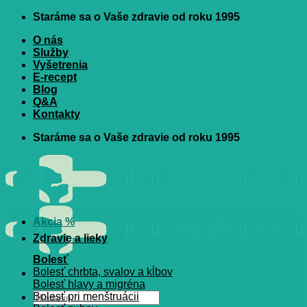
Skip
Staráme sa o Vaše zdravie od roku 1995
to
O nás
content
Služby
Vyšetrenia
E-recept
Blog
Q&A
Kontakty
Staráme sa o Vaše zdravie od roku 1995
Akcia %
Zdravie a lieky
Bolesť
Bolesť chrbta, svalov a kĺbov
Bolesť hlavy a migréna
Hľadať:
Bolesť pri menštruácii