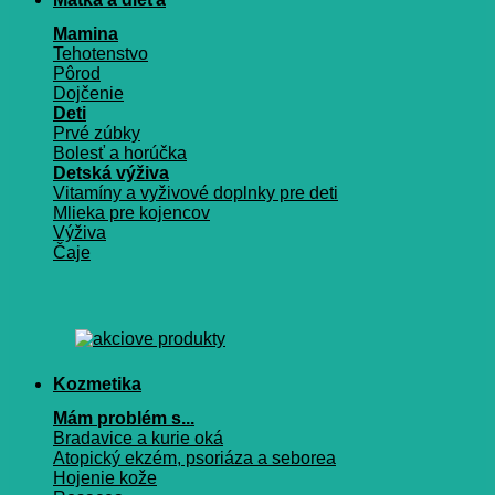
Mamina
Tehotenstvo
Pôrod
Dojčenie
Deti
Prvé zúbky
Bolesť a horúčka
Detská výživa
Vitamíny a vyživové doplnky pre deti
Mlieka pre kojencov
Výživa
Čaje
Kozmetika
Mám problém s...
Bradavice a kurie oká
Atopický ekzém, psoriáza a seborea
Hojenie kože