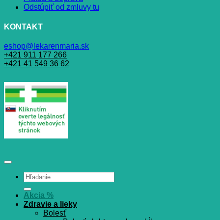
Odstúpiť od zmluvy tu
KONTAKT
eshop@lekarenmaria.sk
+421 911 177 266
+421 41 549 36 62
Hľadať:
Akcia %
Zdravie a lieky
Bolesť