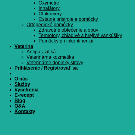
Oxymetre
Inhalátory
Glukomery
Ostatné prístroje a pomôcky
Ortopedické pomôcky
Zdravotné oblečenie a obuv
Termofory, chladivé a hrejivé vankúšiky
Pomôcky pri inkontinencii
Veterina
Antiparazitiká
Veterinárna kozmetika
Veterinárne doplnky stravy
Prihlásenie / Registrovať sa
O nás
Služby
Vyšetrenia
E-recept
Blog
Q&A
Kontakty
Prihlásenie