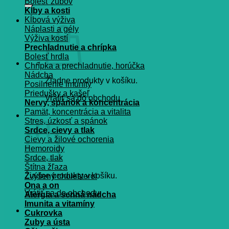
Bolesť zubov
Kĺby a kosti
Kĺbová výživa
Náplasti a gély
Výživa kostí
Prechladnutie a chrípka
Bolesť hrdla
Chrípka a prechladnutie, horúčka
Nádcha
Žiadne produkty v košíku.
Posilnenie imunity
Priedušky a kašeľ
Vrátiť sa do obchodu
Nervy, spánok a koncentrácia
Pamät, koncentrácia a vitalita
Košík
Stres, úzkosť a spánok
Srdce, cievy a tlak
Cievy a žilové ochorenia
Hemoroidy
Srdce, tlak
Štítna žľaza
Žiadne produkty v košíku.
Zvýšený cholesterol
Ona a on
Vrátiť sa do obchodu
Alergia a senná nádcha
Imunita a vitamíny
Cukrovka
Zuby a ústa