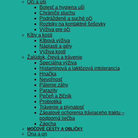
Oči a uši
Bolesť a hygiena uší
Chrániče sluchu
Podráždené a suché oči
Roztoky na kontaktné šošovky
Výživa pre oči
Kĺby a kosti
Kĺbová výživa
Náplasti a gély
Výživa kostí
Žalúdok, črevá a trávenie
Špeciálna výživa
Histamínová a laktózová intolerancia
Hnačka
Nevoľnosť
Pálenie záhy
Parazity
Pečeň a žlčník
Probiotiká
Trávenie a plynatosť
Zápalové ochorenia tráviaceho traktu –
podporná liečba
Zápcha
MOČOVÉ CESTY A OBLIČKY
Ona a on