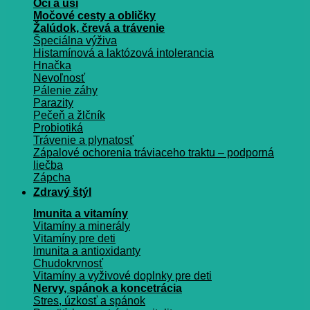
Oči a uši
Močové cesty a obličky
Žalúdok, črevá a trávenie
Špeciálna výživa
Histamínová a laktózová intolerancia
Hnačka
Nevoľnosť
Pálenie záhy
Parazity
Pečeň a žlčník
Probiotiká
Trávenie a plynatosť
Zápalové ochorenia tráviaceho traktu – podporná
liečba
Zápcha
Zdravý štýl
Imunita a vitamíny
Vitamíny a minerály
Vitamíny pre deti
Imunita a antioxidanty
Chudokrvnosť
Vitamíny a vyživové doplnky pre deti
Nervy, spánok a koncetrácia
Stres, úzkosť a spánok