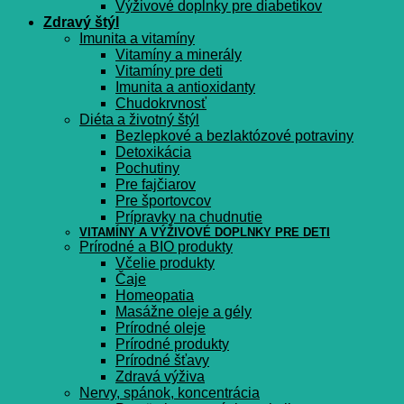
Výživové doplnky pre diabetikov
Zdravý štýl
Imunita a vitamíny
Vitamíny a minerály
Vitamíny pre deti
Imunita a antioxidanty
Chudokrvnosť
Diéta a životný štýl
Bezlepkové a bezlaktózové potraviny
Detoxikácia
Pochutiny
Pre fajčiarov
Pre športovcov
Prípravky na chudnutie
VITAMÍNY A VÝŽIVOVÉ DOPLNKY PRE DETI
Prírodné a BIO produkty
Včelie produkty
Čaje
Homeopatia
Masážne oleje a gély
Prírodné oleje
Prírodné produkty
Prírodné šťavy
Zdravá výživa
Nervy, spánok, koncentrácia