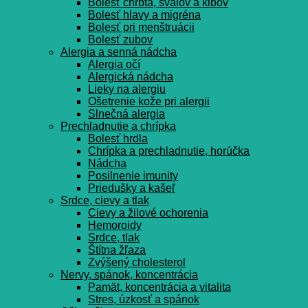
Bolesť chrbta, svalov a kĺbov
Bolesť hlavy a migréna
Bolesť pri menštruácii
Bolesť zubov
Alergia a senná nádcha
Alergia očí
Alergická nádcha
Lieky na alergiu
Ošetrenie kože pri alergii
Slnečná alergia
Prechladnutie a chrípka
Bolesť hrdla
Chrípka a prechladnutie, horúčka
Nádcha
Posilnenie imunity
Priedušky a kašeľ
Srdce, cievy a tlak
Cievy a žilové ochorenia
Hemoroidy
Srdce, tlak
Štítna žľaza
Zvýšený cholesterol
Nervy, spánok, koncentrácia
Pamät, koncentrácia a vitalita
Stres, úzkosť a spánok