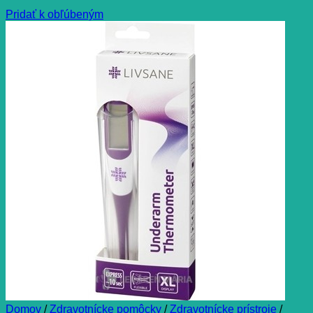
Pridať k obľúbeným
Domov
/
Zdravotnícke pomôcky
/
Zdravotnícke prístroje
/