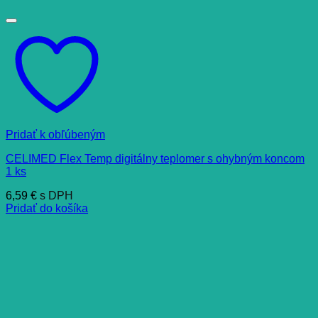
Pridať k obľúbeným
CELIMED Flex Temp digitálny teplomer s ohybným koncom
1 ks
6,59
€
s DPH
Pridať do košíka