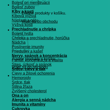
Bolesť pri menštruácii
Bolesť zubov
Kĺby a kosti
Žiadne produkty v košíku.
Kĺbová výživa
Náplasti a gély
Vrátiť sa do obchodu
Výživa kostí
Prechladnutie a chrípka
Košík
Bolesť hrdla
Chrípka a prechladnutie, horúčka
Nádcha
Posilnenie imunity
Priedušky a kašeľ
Nervy, spánok a koncentrácia
Žiadne produkty v košíku.
Pamät, koncentrácia a vitalita
Stres, úzkosť a spánok
Vrátiť sa do obchodu
Srdce, cievy a tlak
Cievy a žilové ochorenia
Hemoroidy
Srdce, tlak
Štítna žľaza
Zvýšený cholesterol
Ona a on
Alergia a senná nádcha
Imunita a vitamíny
Cukrovka