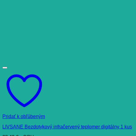
Pridať k obľúbeným
LIVSANE Bezdotykový infračervený teplomer digitálny 1 kus