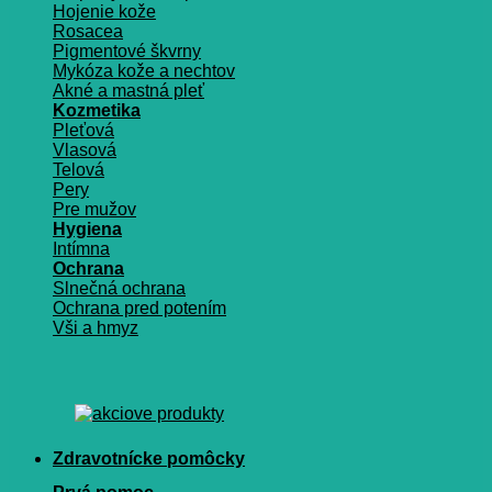
Hojenie kože
Rosacea
Pigmentové škvrny
Mykóza kože a nechtov
Akné a mastná pleť
Kozmetika
Pleťová
Vlasová
Telová
Pery
Pre mužov
Hygiena
Intímna
Ochrana
Slnečná ochrana
Ochrana pred potením
Vši a hmyz
Zdravotnícke pomôcky