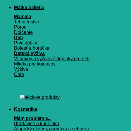
Matka a dieťa
Mamina
Tehotenstvo
Pôrod
Dojčenie
Deti
Prvé zúbky
Bolesť a horúčka
Detská výživa
Vitamíny a vyživové doplnky pre deti
Mlieka pre kojencov
Výživa
Čaje
Kozmetika
Mám problém s...
Bradavice a kurie oká
Atopický ekzém, psoriáza a seborea