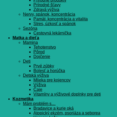
Prírodné produkty
Prírodné šťavy
Zdravá výživa
Nervy, spánok, koncentrácia
Pamät, koncentrácia a vitalita
Stres, úzkosť a spánok
Sezóna
Cestovná lekárnička
Matka a dieťa
Mamina
Tehotenstvo
Pôrod
Dojčenie
Deti
Prvé zúbky
Bolesť a horúčka
Detská výživa
Mlieka pre kojencov
Výživa
Čaje
Vitamíny a výživové doplnky pre deti
Kozmetika
Mám problém s…
Bradavice a kurie oká
Atopický ekzém, psoriáza a seborea