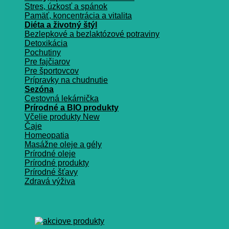
Stres, úzkosť a spánok
Pamäť, koncentrácia a vitalita
Diéta a životný štýl
Bezlepkové a bezlaktózové potraviny
Detoxikácia
Pochutiny
Pre fajčiarov
Pre športovcov
Prípravky na chudnutie
Sezóna
Cestovná lekárnička
Prírodné a BIO produkty
Včelie produkty
Čaje
Homeopatia
Masážne oleje a gély
Prírodné oleje
Prírodné produkty
Prírodné šťavy
Zdravá výživa