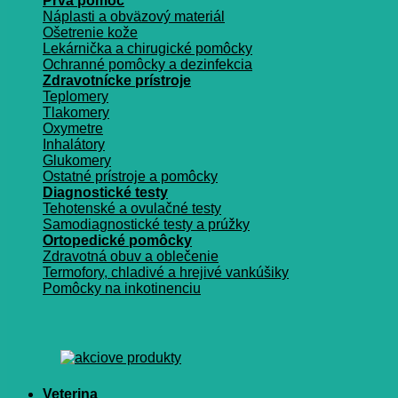
Prvá pomoc
Náplasti a obväzový materiál
Ošetrenie kože
Lekárnička a chirugické pomôcky
Ochranné pomôcky a dezinfekcia
Zdravotnícke prístroje
Teplomery
Tlakomery
Oxymetre
Inhalátory
Glukomery
Ostatné prístroje a pomôcky
Diagnostické testy
Tehotenské a ovulačné testy
Samodiagnostické testy a prúžky
Ortopedické pomôcky
Zdravotná obuv a oblečenie
Termofory, chladivé a hrejivé vankúšiky
Pomôcky na inkotinenciu
Veterina