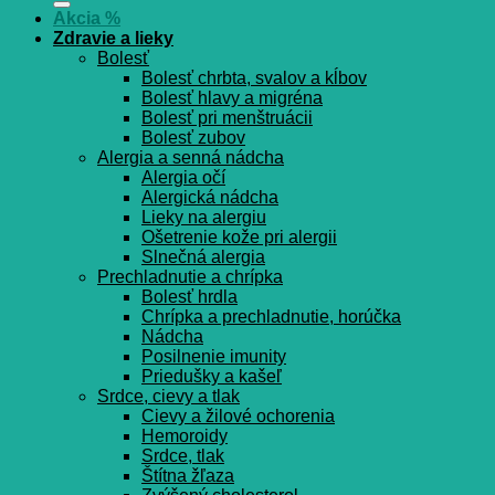
Akcia %
Zdravie a lieky
Bolesť
Bolesť chrbta, svalov a kĺbov
Bolesť hlavy a migréna
Bolesť pri menštruácii
Bolesť zubov
Alergia a senná nádcha
Alergia očí
Alergická nádcha
Lieky na alergiu
Ošetrenie kože pri alergii
Slnečná alergia
Prechladnutie a chrípka
Bolesť hrdla
Chrípka a prechladnutie, horúčka
Nádcha
Posilnenie imunity
Priedušky a kašeľ
Srdce, cievy a tlak
Cievy a žilové ochorenia
Hemoroidy
Srdce, tlak
Štítna žľaza