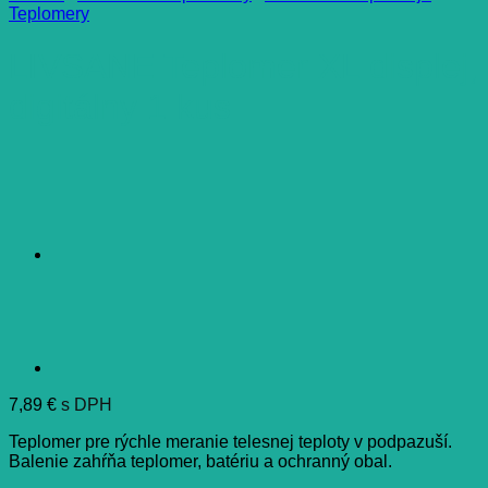
Teplomery
LIVSANE Teplomer XL displej,
digitálny 1 kus
7,89
€
s DPH
Teplomer pre rýchle meranie telesnej teploty v podpazuší.
Balenie zahŕňa teplomer, batériu a ochranný obal.