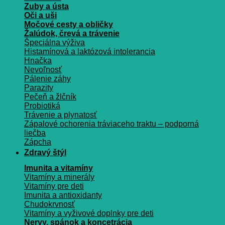
Zuby a ústa
Oči a uši
Močové cesty a obličky
Žalúdok, črevá a trávenie
Špeciálna výživa
Histamínová a laktózová intolerancia
Hnačka
Nevoľnosť
Pálenie záhy
Parazity
Pečeň a žlčník
Probiotiká
Trávenie a plynatosť
Zápalové ochorenia tráviaceho traktu – podporná
liečba
Zápcha
Zdravý štýl
Imunita a vitamíny
Vitamíny a minerály
Vitamíny pre deti
Imunita a antioxidanty
Chudokrvnosť
Vitamíny a vyživové doplnky pre deti
Nervy, spánok a koncetrácia