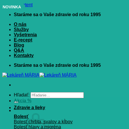
Skip to content
NOVINKA
Staráme sa o Vaše zdravie od roku 1995
O nás
Služby
Vyšetrenia
E-recept
Blog
Q&A
Kontakty
Staráme sa o Vaše zdravie od roku 1995
Hľadať:
Akcia %
Zdravie a lieky
Bolesť
Bolesť chrbta, svalov a kĺbov
Bolesť hlavy a migréna