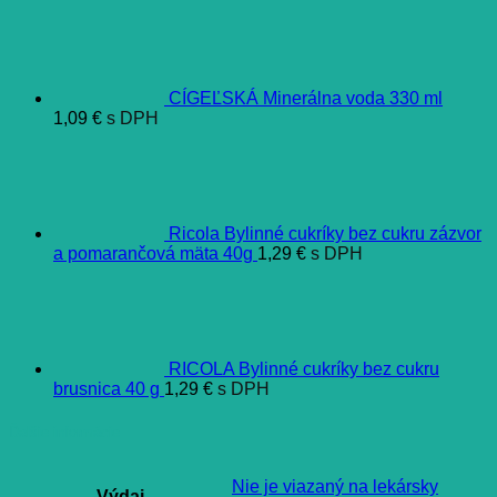
CÍGEĽSKÁ Minerálna voda 330 ml
1,09
€
s DPH
Ricola Bylinné cukríky bez cukru zázvor
a pomarančová mäta 40g
1,29
€
s DPH
RICOLA Bylinné cukríky bez cukru
brusnica 40 g
1,29
€
s DPH
Ďalšie informácie
Nie je viazaný na lekársky
Výdaj