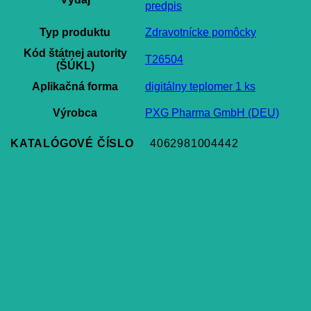
predpis
Typ produktu
Zdravotnícke pomôcky
Kód štátnej autority
T26504
(ŠÚKL)
Aplikačná forma
digitálny teplomer 1 ks
Výrobca
PXG Pharma GmbH (DEU)
KATALÓGOVÉ ČÍSLO
4062981004442
Súvisiace produkty