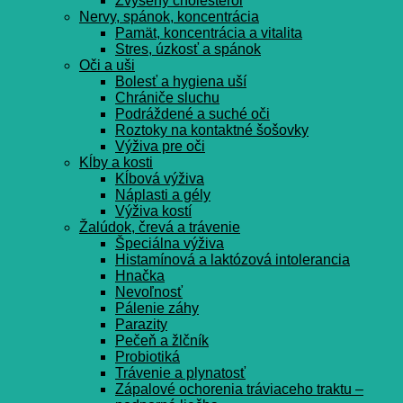
Zvýšený cholesterol
Nervy, spánok, koncentrácia
Pamät, koncentrácia a vitalita
Stres, úzkosť a spánok
Oči a uši
Bolesť a hygiena uší
Chrániče sluchu
Podráždené a suché oči
Roztoky na kontaktné šošovky
Výživa pre oči
Kĺby a kosti
Kĺbová výživa
Náplasti a gély
Výživa kostí
Žalúdok, črevá a trávenie
Špeciálna výživa
Histamínová a laktózová intolerancia
Hnačka
Nevoľnosť
Pálenie záhy
Parazity
Pečeň a žlčník
Probiotiká
Trávenie a plynatosť
Zápalové ochorenia tráviaceho traktu –