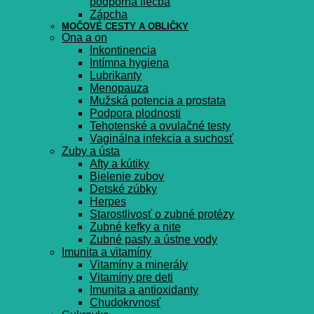
podporná liečba
Zápcha
MOČOVÉ CESTY A OBLIČKY
Ona a on
Inkontinencia
Intímna hygiena
Lubrikanty
Menopauza
Mužská potencia a prostata
Podpora plodnosti
Tehotenské a ovulačné testy
Vaginálna infekcia a suchosť
Zuby a ústa
Afty a kútiky
Bielenie zubov
Detské zúbky
Herpes
Starostlivosť o zubné protézy
Zubné kefky a nite
Zubné pasty a ústne vody
Imunita a vitamíny
Vitamíny a minerály
Vitamíny pre deti
Imunita a antioxidanty
Chudokrvnosť