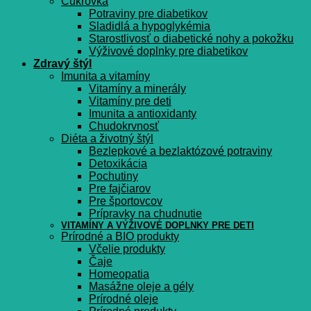
Cukrovka
Potraviny pre diabetikov
Sladidlá a hypoglykémia
Starostlivosť o diabetické nohy a pokožku
Výživové doplnky pre diabetikov
Zdravý štýl
Imunita a vitamíny
Vitamíny a minerály
Vitamíny pre deti
Imunita a antioxidanty
Chudokrvnosť
Diéta a životný štýl
Bezlepkové a bezlaktózové potraviny
Detoxikácia
Pochutiny
Pre fajčiarov
Pre športovcov
Prípravky na chudnutie
VITAMÍNY A VÝŽIVOVÉ DOPLNKY PRE DETI
Prírodné a BIO produkty
Včelie produkty
Čaje
Homeopatia
Masážne oleje a gély
Prírodné oleje