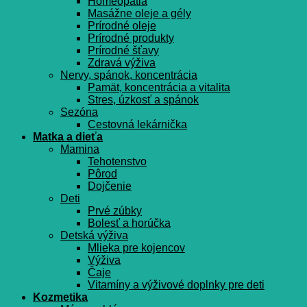
Homeopatia
Masážne oleje a gély
Prírodné oleje
Prírodné produkty
Prírodné šťavy
Zdravá výživa
Nervy, spánok, koncentrácia
Pamät, koncentrácia a vitalita
Stres, úzkosť a spánok
Sezóna
Cestovná lekárnička
Matka a dieťa
Mamina
Tehotenstvo
Pôrod
Dojčenie
Deti
Prvé zúbky
Bolesť a horúčka
Detská výživa
Mlieka pre kojencov
Výživa
Čaje
Vitamíny a výživové doplnky pre deti
Kozmetika