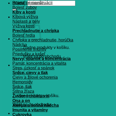
Bolesť pri menštruácii
Hľadať:
Bolesť zubov
Kĺby a kosti
Kĺbová výživa
Náplasti a gély
Výživa kostí
Prechladnutie a chrípka
Bolesť hrdla
Chrípka a prechladnutie, horúčka
Nádcha
Žiadne produkty v košíku.
Posilnenie imunity
Priedušky a kašeľ
Vrátiť sa do obchodu
Nervy, spánok a koncentrácia
Pamät, koncentrácia a vitalita
Košík
Stres, úzkosť a spánok
Srdce, cievy a tlak
Cievy a žilové ochorenia
Hemoroidy
Srdce, tlak
Štítna žľaza
Žiadne produkty v košíku.
Zvýšený cholesterol
Ona a on
Vrátiť sa do obchodu
Alergia a senná nádcha
Imunita a vitamíny
Cukrovka