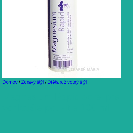
Domov
/
Zdravý štýl
/
Diéta a životný štýl
Magnesium Rapid sprej pre
vonkajšie použitie 100 ml