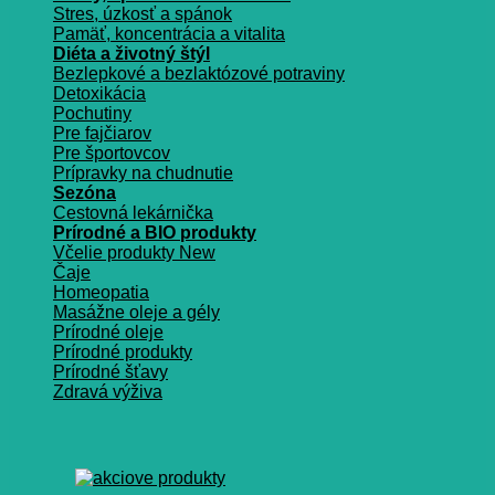
Stres, úzkosť a spánok
Pamäť, koncentrácia a vitalita
Diéta a životný štýl
Bezlepkové a bezlaktózové potraviny
Detoxikácia
Pochutiny
Pre fajčiarov
Pre športovcov
Prípravky na chudnutie
Sezóna
Cestovná lekárnička
Prírodné a BIO produkty
Včelie produkty
Čaje
Homeopatia
Masážne oleje a gély
Prírodné oleje
Prírodné produkty
Prírodné šťavy
Zdravá výživa