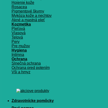
Hojenie kože
Rosacea
Pigmentové škvrny
Mykóza kože a nechtov
Akné a mastná pleť
Kozmetika
Pleťová
Vlasová
Telová
Pery
Pre mužov
Hygiena
Intímna
Ochrana
Slnečná ochrana
Ochrana pred potením
Vši a hmyz
Zdravotnícke pomôcky