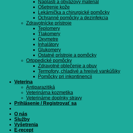
Náplasti a obväzový materiál
Ošetrenie kože
Lekárnička a chirurgické pomôcky
Ochranné pomôcky a dezinfekcia
Zdravotnícke prístroje
Teplomery
Tlakomery
Oxymetre
Inhalátory
Glukomery
Ostatné prístroje a pomôcky
Ortopedické pomôcky
Zdravotné oblečenie a obuv
Termofory, chladivé a hrejivé vankúšiky
Pomôcky pri inkontinencii
Veterina
Antiparazitiká
Veterinárna kozmetika
Veterinárne doplnky stravy
Prihlásenie / Registrovať sa
O nás
Služby
Vyšetrenia
E-recept