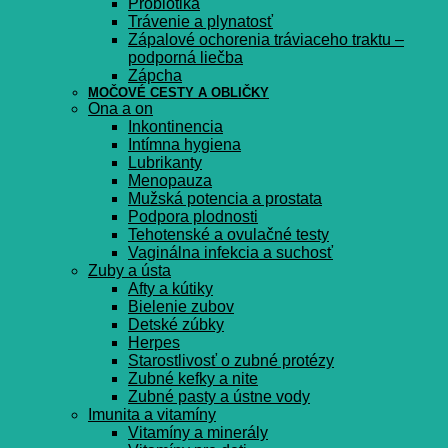
Probiotiká
Trávenie a plynatosť
Zápalové ochorenia tráviaceho traktu –
podporná liečba
Zápcha
MOČOVÉ CESTY A OBLIČKY
Ona a on
Inkontinencia
Intímna hygiena
Lubrikanty
Menopauza
Mužská potencia a prostata
Podpora plodnosti
Tehotenské a ovulačné testy
Vaginálna infekcia a suchosť
Zuby a ústa
Afty a kútiky
Bielenie zubov
Detské zúbky
Herpes
Starostlivosť o zubné protézy
Zubné kefky a nite
Zubné pasty a ústne vody
Imunita a vitamíny
Vitamíny a minerály