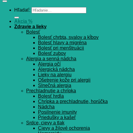
Hľadať:
Akcia %
Zdravie a lieky
Bolesť
Bolesť chrbta, svalov a kĺbov
Bolesť hlavy a migréna
Bolesť pri menštruácii
Bolesť zubov
Alergia a senná nádcha
Alergia očí
Alergická nádcha
Lieky na alergiu
Ošetrenie kože pri alergii
Slnečná alergia
Prechladnutie a chrípka
Bolesť hrdla
Chrípka a prechladnutie, horúčka
Nádcha
Posilnenie imunity
Priedušky a kašeľ
Srdce, cievy a tlak
Cievy a žilové ochorenia