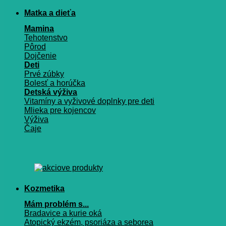
Matka a dieťa
Mamina
Tehotenstvo
Pôrod
Dojčenie
Deti
Prvé zúbky
Bolesť a horúčka
Detská výživa
Vitamíny a vyživové doplnky pre deti
Mlieka pre kojencov
Výživa
Čaje
Kozmetika
Mám problém s...
Bradavice a kurie oká
Atopický ekzém, psoriáza a seborea