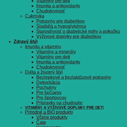
Vitamíny pre deti
Imunita a antioxidanty
Chudokrvnosť
Cukrovka
Potraviny pre diabetikov
Sladidlá a hypoglykémia
Starostlivosť o diabetické nohy a pokožku
Výživové doplnky pre diabetikov
Zdravý štýl
Imunita a vitamíny
Vitamíny a minerály
Vitamíny pre deti
Imunita a antioxidanty
Chudokrvnosť
Diéta a životný štýl
Bezlepkové a bezlaktózové potraviny
Detoxikácia
Pochutiny
Pre fajčiarov
Pre športovcov
Prípravky na chudnutie
VITAMÍNY A VÝŽIVOVÉ DOPLNKY PRE DETI
Prírodné a BIO produkty
Včelie produkty
Čaje