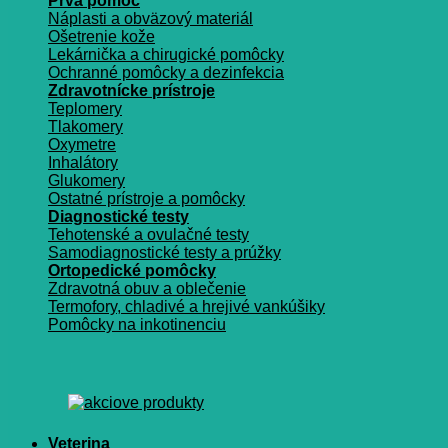
Prvá pomoc
Náplasti a obväzový materiál
Ošetrenie kože
Lekárnička a chirugické pomôcky
Ochranné pomôcky a dezinfekcia
Zdravotnícke prístroje
Teplomery
Tlakomery
Oxymetre
Inhalátory
Glukomery
Ostatné prístroje a pomôcky
Diagnostické testy
Tehotenské a ovulačné testy
Samodiagnostické testy a prúžky
Ortopedické pomôcky
Zdravotná obuv a oblečenie
Termofory, chladivé a hrejivé vankúšiky
Pomôcky na inkotinenciu
Veterina