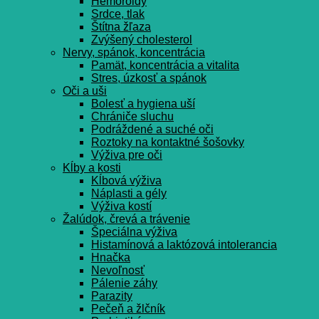
Hemoroidy
Srdce, tlak
Štítna žľaza
Zvýšený cholesterol
Nervy, spánok, koncentrácia
Pamät, koncentrácia a vitalita
Stres, úzkosť a spánok
Oči a uši
Bolesť a hygiena uší
Chrániče sluchu
Podráždené a suché oči
Roztoky na kontaktné šošovky
Výživa pre oči
Kĺby a kosti
Kĺbová výživa
Náplasti a gély
Výživa kostí
Žalúdok, črevá a trávenie
Špeciálna výživa
Histamínová a laktózová intolerancia
Hnačka
Nevoľnosť
Pálenie záhy
Parazity
Pečeň a žlčník