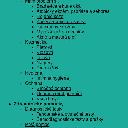
Mám problém s…
Bradavice a kurie oká
Atopický ekzém, psoriáza a seborea
Hojenie kože
Začervenanie a rosacea
Pigmentové škvrny
Mykóza kože a nechtov
Akné a mastná pleť
Kozmetika
Pleťová
Vlasová
Telová
Na pery
Pre mužov
Hygiena
Intímna hygiena
Ochrana
Slnečná ochrana
Ochrana pred potením
Vši a hmyz
Zdravotnícke pomôcky
Diagnostické testy
Tehotenské a ovulačné testy
Samodiagnostické testy a prúžky
Prvá pomoc