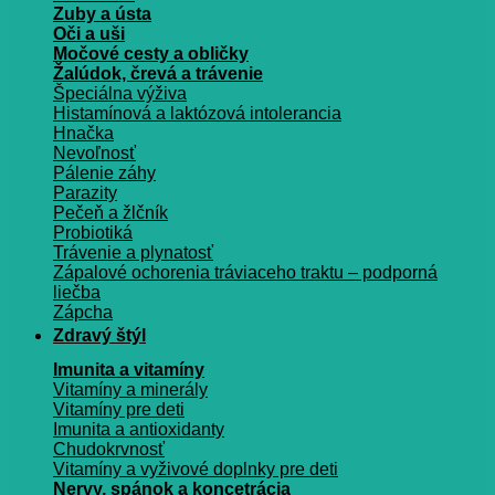
Zuby a ústa
Oči a uši
Močové cesty a obličky
Žalúdok, črevá a trávenie
Špeciálna výživa
Histamínová a laktózová intolerancia
Hnačka
Nevoľnosť
Pálenie záhy
Parazity
Pečeň a žlčník
Probiotiká
Trávenie a plynatosť
Zápalové ochorenia tráviaceho traktu – podporná
liečba
Zápcha
Zdravý štýl
Imunita a vitamíny
Vitamíny a minerály
Vitamíny pre deti
Imunita a antioxidanty
Chudokrvnosť
Vitamíny a vyživové doplnky pre deti
Nervy, spánok a koncetrácia