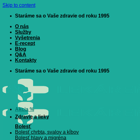
Skip to content
Staráme sa o Vaše zdravie od roku 1995
O nás
Služby
Vyšetrenia
E-recept
Blog
Q&A
Kontakty
Staráme sa o Vaše zdravie od roku 1995
Akcia %
Zdravie a lieky
Bolesť
Bolesť chrbta, svalov a kĺbov
Bolesť hlavy a migréna