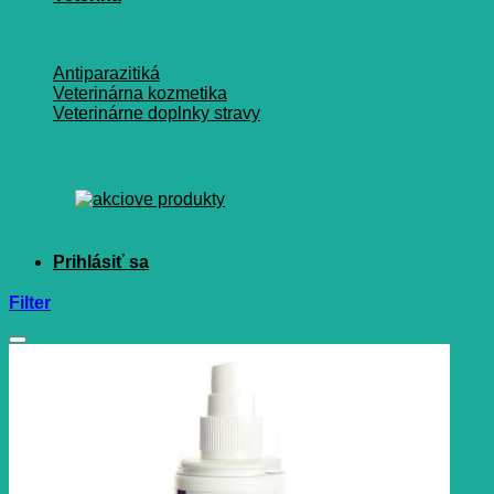
Antiparazitiká
Veterinárna kozmetika
Veterinárne doplnky stravy
Filter