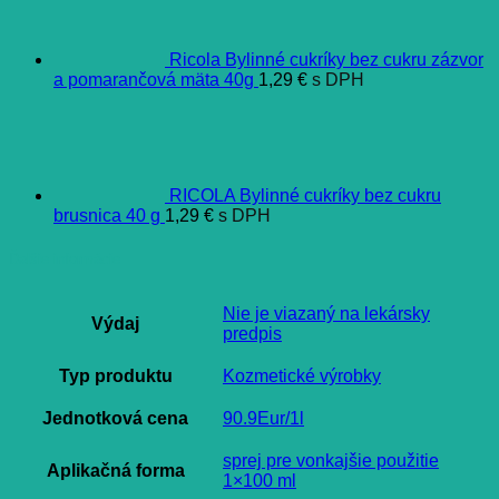
Ricola Bylinné cukríky bez cukru zázvor
a pomarančová mäta 40g
1,29
€
s DPH
RICOLA Bylinné cukríky bez cukru
brusnica 40 g
1,29
€
s DPH
Ďalšie informácie
Nie je viazaný na lekársky
Výdaj
predpis
Typ produktu
Kozmetické výrobky
Jednotková cena
90.9Eur/1l
sprej pre vonkajšie použitie
Aplikačná forma
1×100 ml