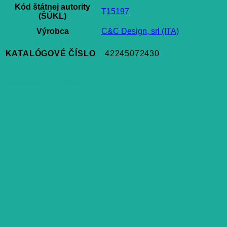
Kód štátnej autority
T15197
(ŠÚKL)
Výrobca
C&C Design, srl (ITA)
KATALÓGOVÉ ČÍSLO
42245072430
Súvisiace produkty