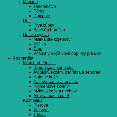
Mamina
Tehotenstvo
Pôrod
Dojčenie
Deti
Prvé zúbky
Bolesť a horúčka
Detská výživa
Mlieka pre kojencov
Výživa
Čaje
Vitamíny a výživové doplnky pre deti
Kozmetika
Mám problém s…
Bradavice a kurie oká
Atopický ekzém, psoriáza a seborea
Hojenie kože
Začervenanie a rosacea
Pigmentové škvrny
Mykóza kože a nechtov
Akné a mastná pleť
Kozmetika
Pleťová
Vlasová
Telová