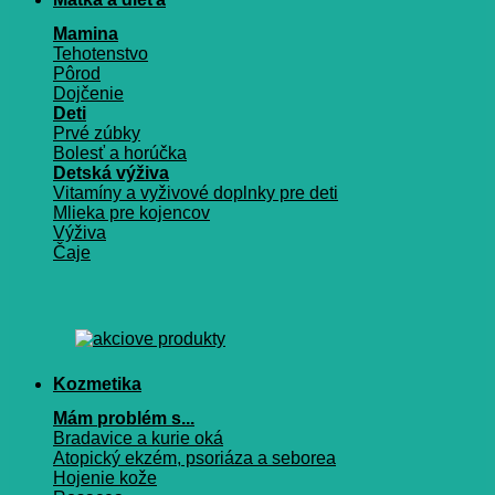
Mamina
Tehotenstvo
Pôrod
Dojčenie
Deti
Prvé zúbky
Bolesť a horúčka
Detská výživa
Vitamíny a vyživové doplnky pre deti
Mlieka pre kojencov
Výživa
Čaje
Kozmetika
Mám problém s...
Bradavice a kurie oká
Atopický ekzém, psoriáza a seborea
Hojenie kože