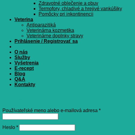
Zdravotné oblečenie a obuv
Termofory, chladivé a hrejivé vankúšiky
Pomôcky pri inkontinencii
Veterina
Antiparazitiká
Veterinárna kozmetika
Veterinárne doplnky stravy
Prihlásenie / Registrovať sa
O nás
Služby
Vyšetrenia
E-recept
Blog
Q&A
Kontakty
Prihlásenie
Povinné
Používateľské meno alebo e-mailová adresa
*
Povinné
Heslo
*