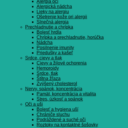
Alergia očí
Alergická nádcha
Lieky na alergiu
Ošetrenie kože pri alergii
Slnečná alergia
Prechladnutie a chrípka
Bolesť hrdla
Chrípka a prechladnutie, horúčka
Nádcha
Posilnenie imunity
Priedušky a kašeľ
Srdce, cievy a tlak
Cievy a žilové ochorenia
Hemoroidy
Srdce, tlak
Štítna žľaza
Zvýšený cholesterol
Nervy, spánok, koncentrácia
Pamät, koncentrácia a vitalita
Stres, úzkosť a spánok
Oči a uši
Bolesť a hygiena uší
Chrániče sluchu
Podráždené a suché oči
Roztoky na kontaktné šošovky