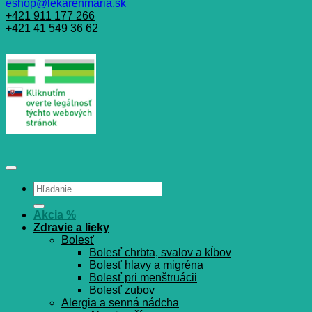
eshop@lekarenmaria.sk
+421 911 177 266
+421 41 549 36 62
Hľadať:
Akcia %
Zdravie a lieky
Bolesť
Bolesť chrbta, svalov a kĺbov
Bolesť hlavy a migréna
Bolesť pri menštruácii
Bolesť zubov
Alergia a senná nádcha