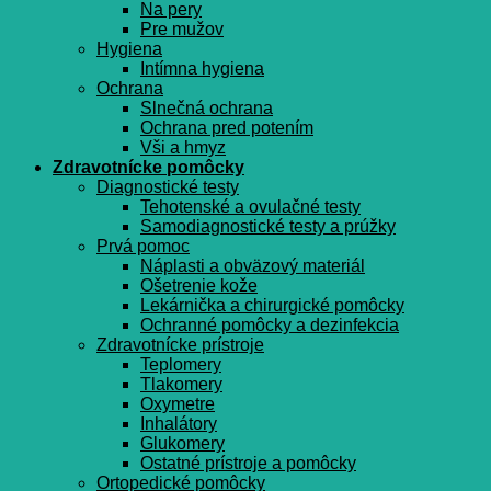
Na pery
Pre mužov
Hygiena
Intímna hygiena
Ochrana
Slnečná ochrana
Ochrana pred potením
Vši a hmyz
Zdravotnícke pomôcky
Diagnostické testy
Tehotenské a ovulačné testy
Samodiagnostické testy a prúžky
Prvá pomoc
Náplasti a obväzový materiál
Ošetrenie kože
Lekárnička a chirurgické pomôcky
Ochranné pomôcky a dezinfekcia
Zdravotnícke prístroje
Teplomery
Tlakomery
Oxymetre
Inhalátory
Glukomery
Ostatné prístroje a pomôcky
Ortopedické pomôcky