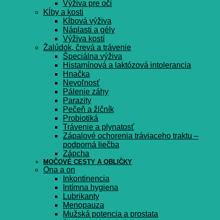
Výživa pre oči
Kĺby a kosti
Kĺbová výživa
Náplasti a gély
Výživa kostí
Žalúdok, črevá a trávenie
Špeciálna výživa
Histamínová a laktózová intolerancia
Hnačka
Nevoľnosť
Pálenie záhy
Parazity
Pečeň a žlčník
Probiotiká
Trávenie a plynatosť
Zápalové ochorenia tráviaceho traktu –
podporná liečba
Zápcha
MOČOVÉ CESTY A OBLIČKY
Ona a on
Inkontinencia
Intímna hygiena
Lubrikanty
Menopauza
Mužská potencia a prostata