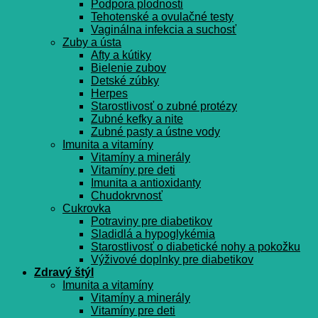
Podpora plodnosti
Tehotenské a ovulačné testy
Vaginálna infekcia a suchosť
Zuby a ústa
Afty a kútiky
Bielenie zubov
Detské zúbky
Herpes
Starostlivosť o zubné protézy
Zubné kefky a nite
Zubné pasty a ústne vody
Imunita a vitamíny
Vitamíny a minerály
Vitamíny pre deti
Imunita a antioxidanty
Chudokrvnosť
Cukrovka
Potraviny pre diabetikov
Sladidlá a hypoglykémia
Starostlivosť o diabetické nohy a pokožku
Výživové doplnky pre diabetikov
Zdravý štýl
Imunita a vitamíny
Vitamíny a minerály
Vitamíny pre deti