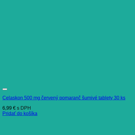
Celaskon 500 mg červený pomaranč šumivé tablety 30 ks
6,99
€
s DPH
Pridať do košíka