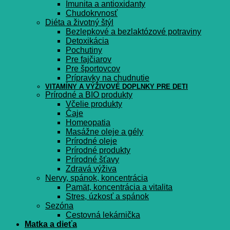
Imunita a antioxidanty
Chudokrvnosť
Diéta a životný štýl
Bezlepkové a bezlaktózové potraviny
Detoxikácia
Pochutiny
Pre fajčiarov
Pre športovcov
Prípravky na chudnutie
VITAMÍNY A VÝŽIVOVÉ DOPLNKY PRE DETI
Prírodné a BIO produkty
Včelie produkty
Čaje
Homeopatia
Masážne oleje a gély
Prírodné oleje
Prírodné produkty
Prírodné šťavy
Zdravá výživa
Nervy, spánok, koncentrácia
Pamät, koncentrácia a vitalita
Stres, úzkosť a spánok
Sezóna
Cestovná lekárnička
Matka a dieťa