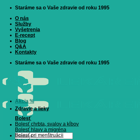
Skip
Staráme sa o Vaše zdravie od roku 1995
to
O nás
content
Služby
Vyšetrenia
E-recept
Blog
Q&A
Kontakty
Staráme sa o Vaše zdravie od roku 1995
Akcia %
Zdravie a lieky
Bolesť
Bolesť chrbta, svalov a kĺbov
Bolesť hlavy a migréna
Hľadať:
Bolesť pri menštruácii