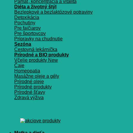
Pamäť, koncentrácia a vitalita
Diéta a životný štýl
Bezlepkové a bezlaktózové potraviny
Detoxikácia
Pochutiny
Pre fajčiarov
Pre športovcov
Prípravky na chudnutie
Sezóna
Cestovná lekárnička
Prírodné a BIO produkty
Včelie produkty
Čaje
Homeopatia
Masážne oleje a gély
Prírodné oleje
Prírodné produkty
Prírodné šťavy
Zdravá výživa
Matka a dieťa