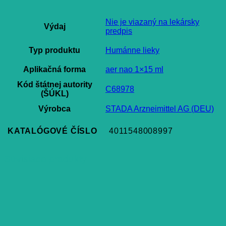
Nie je viazaný na lekársky
Výdaj
predpis
Typ produktu
Humánne lieky
Aplikačná forma
aer nao 1×15 ml
Kód štátnej autority
C68978
(ŠÚKL)
Výrobca
STADA Arzneimittel AG (DEU)
KATALÓGOVÉ ČÍSLO
4011548008997
Súvisiace produkty