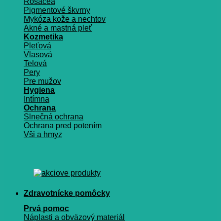
Rosacea
Pigmentové škvrny
Mykóza kože a nechtov
Akné a mastná pleť
Kozmetika
Pleťová
Vlasová
Telová
Pery
Pre mužov
Hygiena
Intímna
Ochrana
Slnečná ochrana
Ochrana pred potením
Vši a hmyz
Zdravotnícke pomôcky
Prvá pomoc
Náplasti a obväzový materiál