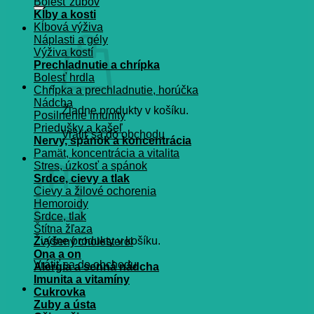
Bolesť zubov
Kĺby a kosti
Kĺbová výživa
Náplasti a gély
Výživa kostí
Prechladnutie a chrípka
Bolesť hrdla
Chrípka a prechladnutie, horúčka
Nádcha
Žiadne produkty v košíku.
Posilnenie imunity
Priedušky a kašeľ
Vrátiť sa do obchodu
Nervy, spánok a koncentrácia
Pamät, koncentrácia a vitalita
Košík
Stres, úzkosť a spánok
Srdce, cievy a tlak
Cievy a žilové ochorenia
Hemoroidy
Srdce, tlak
Štítna žľaza
Žiadne produkty v košíku.
Zvýšený cholesterol
Ona a on
Vrátiť sa do obchodu
Alergia a senná nádcha
Imunita a vitamíny
Cukrovka
Zuby a ústa