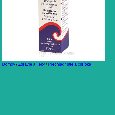
Domov
/
Zdravie a lieky
/
Prechladnutie a chrípka
MAR rhino 0,1% nosový sprej
15 ml