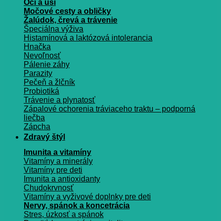
Oči a uši
Močové cesty a obličky
Žalúdok, črevá a trávenie
Špeciálna výživa
Histamínová a laktózová intolerancia
Hnačka
Nevoľnosť
Pálenie záhy
Parazity
Pečeň a žlčník
Probiotiká
Trávenie a plynatosť
Zápalové ochorenia tráviaceho traktu – podporná
liečba
Zápcha
Zdravý štýl
Imunita a vitamíny
Vitamíny a minerály
Vitamíny pre deti
Imunita a antioxidanty
Chudokrvnosť
Vitamíny a vyživové doplnky pre deti
Nervy, spánok a koncetrácia
Stres, úzkosť a spánok