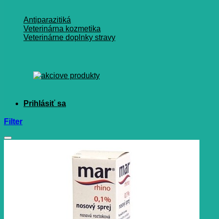
Antiparazitiká
Veterinárna kozmetika
Veterinárne doplnky stravy
Filter