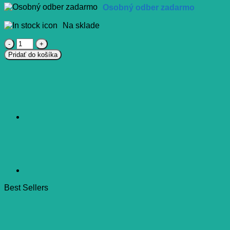
Osobný odber zadarmo
Na sklade
množstvo
MAR
Pridať do košíka
rhino
0,1%
nosový
sprej
15
ml
Best Sellers