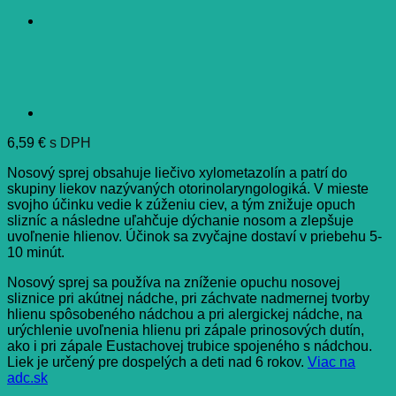
6,59
€
s DPH
Nosový sprej obsahuje liečivo xylometazolín a patrí do
skupiny liekov nazývaných otorinolaryngologiká. V mieste
svojho účinku vedie k zúženiu ciev, a tým znižuje opuch
slizníc a následne uľahčuje dýchanie nosom a zlepšuje
uvoľnenie hlienov. Účinok sa zvyčajne dostaví v priebehu 5-
10 minút.
Nosový sprej sa používa na zníženie opuchu nosovej
sliznice pri akútnej nádche, pri záchvate nadmernej tvorby
hlienu spôsobeného nádchou a pri alergickej nádche, na
urýchlenie uvoľnenia hlienu pri zápale prinosových dutín,
ako i pri zápale Eustachovej trubice spojeného s nádchou.
Liek je určený pre dospelých a deti nad 6 rokov.
Viac na
adc.sk