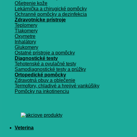
Ošetrenie kože
Lekárnička a chirugické pomôcky
Ochranné pomôcky a dezinfekcia
Zdravotnícke prístroje
Teplomery
Tlakomery
Oxymetre
Inhalátory
Glukomery
Ostatné prístroje a pomôcky
Diagnostické testy
Tehotenské a ovulačné testy
Samodiagnostické testy a prúžky
Ortopedické pomôcky
Zdravotná obuv a oblečenie
Termofory, chladivé a hrejivé vankúšiky
Pomôcky na inkotinenciu
Veterina