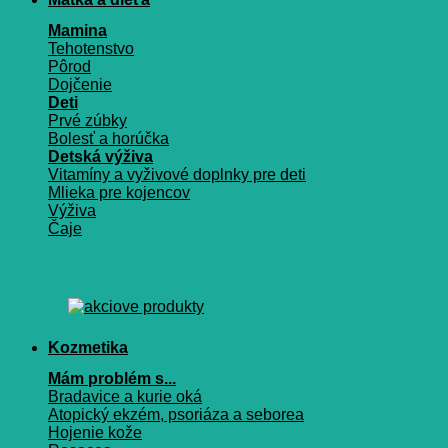
Mamina
Tehotenstvo
Pôrod
Dojčenie
Deti
Prvé zúbky
Bolesť a horúčka
Detská výživa
Vitamíny a vyživové doplnky pre deti
Mlieka pre kojencov
Výživa
Čaje
Kozmetika
Mám problém s...
Bradavice a kurie oká
Atopický ekzém, psoriáza a seborea
Hojenie kože