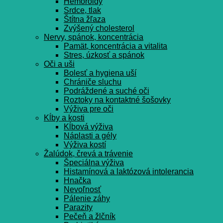
Hemoroidy
Srdce, tlak
Štítna žľaza
Zvýšený cholesterol
Nervy, spánok, koncentrácia
Pamät, koncentrácia a vitalita
Stres, úzkosť a spánok
Oči a uši
Bolesť a hygiena uší
Chrániče sluchu
Podráždené a suché oči
Roztoky na kontaktné šošovky
Výživa pre oči
Kĺby a kosti
Kĺbová výživa
Náplasti a gély
Výživa kostí
Žalúdok, črevá a trávenie
Špeciálna výživa
Histamínová a laktózová intolerancia
Hnačka
Nevoľnosť
Pálenie záhy
Parazity
Pečeň a žlčník