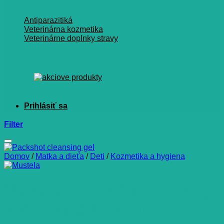
Antiparazitiká
Veterinárna kozmetika
Veterinárne doplnky stravy
Filter
Domov
/
Matka a dieťa
/
Deti
/
Kozmetika a hygiena
Mustela Jemný čistiaci telový
a vlasový gél 750 ml