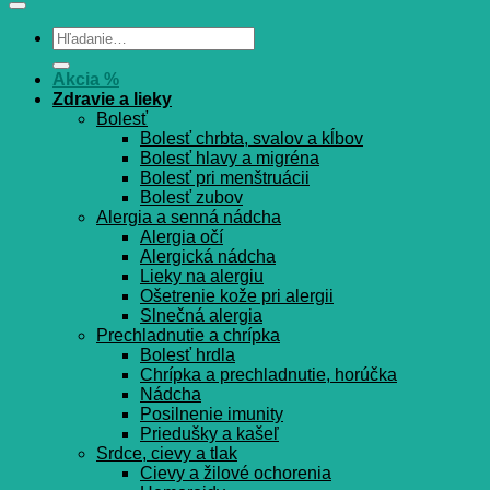
Hľadať:
Akcia %
Zdravie a lieky
Bolesť
Bolesť chrbta, svalov a kĺbov
Bolesť hlavy a migréna
Bolesť pri menštruácii
Bolesť zubov
Alergia a senná nádcha
Alergia očí
Alergická nádcha
Lieky na alergiu
Ošetrenie kože pri alergii
Slnečná alergia
Prechladnutie a chrípka
Bolesť hrdla
Chrípka a prechladnutie, horúčka
Nádcha
Posilnenie imunity
Priedušky a kašeľ
Srdce, cievy a tlak
Cievy a žilové ochorenia