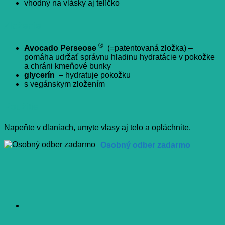
vhodný na vlásky aj telíčko
Zloženie
®
Avocado Perseose
(=patentovaná zložka) –
pomáha udržať správnu hladinu hydratácie v pokožke
a chráni kmeňové bunky
glycerín
– hydratuje pokožku
s vegánskym zložením
Použitie
Napeňte v dlaniach, umyte vlasy aj telo a opláchnite.
Osobný odber zadarmo