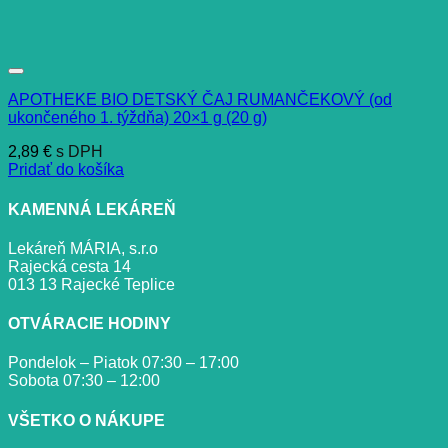
APOTHEKE BIO DETSKÝ ČAJ RUMANČEKOVÝ (od
ukončeného 1. týždňa) 20×1 g (20 g)
2,89
€
s DPH
Pridať do košíka
KAMENNÁ LEKÁREŇ
Lekáreň MÁRIA, s.r.o
Rajecká cesta 14
013 13 Rajecké Teplice
OTVÁRACIE HODINY
Pondelok – Piatok 07:30 – 17:00
Sobota 07:30 – 12:00
VŠETKO O NÁKUPE