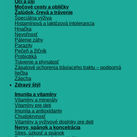
Oči a uši
Močové cesty a obličky
Žalúdok, črevá a trávenie
Špeciálna výživa
Histamínová a laktózová intolerancia
Hnačka
Nevoľnosť
Pálenie záhy
Parazity
Pečeň a žlčník
Probiotiká
Trávenie a plynatosť
Zápalové ochorenia tráviaceho traktu – podporná
liečba
Zápcha
Zdravý štýl
Imunita a vitamíny
Vitamíny a minerály
Vitamíny pre deti
Imunita a antioxidanty
Chudokrvnosť
Vitamíny a vyživové doplnky pre deti
Nervy, spánok a koncetrácia
Stres, úzkosť a spánok