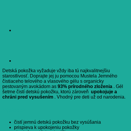
Detská pokožka vyžaduje vždy iba tú najkvalitnejšiu
starostlivosť. Doprajte jej ju pomocou Mustela Jemného
čistiaceho telového a vlasového gélu s organicky
pestovaným avokádom as
93% prírodného zloženia
. Gél
šetrne čistí detskú pokožku, ktorú zároveň
upokojuje a
chráni pred vysušením
. Vhodný pre deti už od narodenia.
Výsledok
čistí jemnú detskú pokožku bez vysúšania
prispieva k upokojeniu pokožky