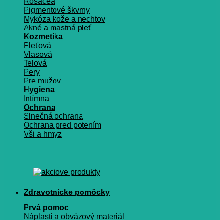
Rosacea
Pigmentové škvrny
Mykóza kože a nechtov
Akné a mastná pleť
Kozmetika
Pleťová
Vlasová
Telová
Pery
Pre mužov
Hygiena
Intímna
Ochrana
Slnečná ochrana
Ochrana pred potením
Vši a hmyz
Zdravotnícke pomôcky
Prvá pomoc
Náplasti a obväzový materiál