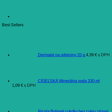
Best Sellers
Dermatol na odreniny 20 g
4,39
€
s DPH
CÍGEĽSKÁ Minerálna voda 330 ml
1,09
€
s DPH
Ricola Bylinné cukríky bez cukru zázvor