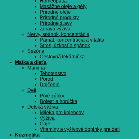
Homeopatia
Masážne oleje a gély
Prírodné oleje
Prírodné produkty
Prírodné šťavy
Zdravá výživa
Nervy, spánok, koncentrácia
Pamät, koncentrácia a vitalita
Stres, úzkosť a spánok
Sezóna
Cestovná lekárnička
Matka a dieťa
Mamina
Tehotenstvo
Pôrod
Dojčenie
Deti
Prvé zúbky
Bolesť a horúčka
Detská výživa
Mlieka pre kojencov
Výživa
Čaje
Vitamíny a výživové doplnky pre deti
Kozmetika