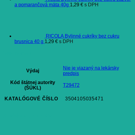
a pomarančová mäta 40g
1,29
€
s DPH
RICOLA Bylinné cukríky bez cukru
brusnica 40 g
1,29
€
s DPH
Ďalšie informácie
Nie je viazaný na lekársky
Výdaj
predpis
Kód štátnej autority
T29472
(ŠÚKL)
KATALÓGOVÉ ČÍSLO
3504105035471
Súvisiace produkty