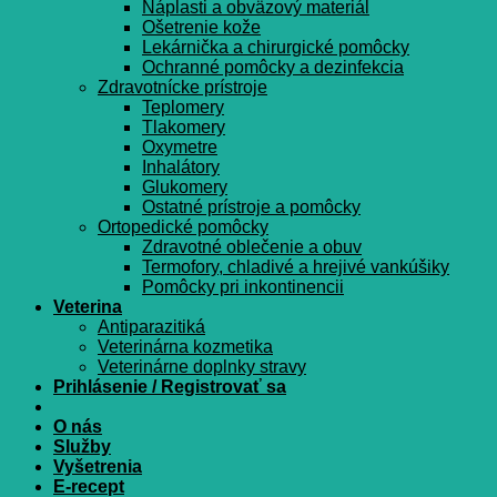
Náplasti a obväzový materiál
Ošetrenie kože
Lekárnička a chirurgické pomôcky
Ochranné pomôcky a dezinfekcia
Zdravotnícke prístroje
Teplomery
Tlakomery
Oxymetre
Inhalátory
Glukomery
Ostatné prístroje a pomôcky
Ortopedické pomôcky
Zdravotné oblečenie a obuv
Termofory, chladivé a hrejivé vankúšiky
Pomôcky pri inkontinencii
Veterina
Antiparazitiká
Veterinárna kozmetika
Veterinárne doplnky stravy
Prihlásenie / Registrovať sa
O nás
Služby
Vyšetrenia
E-recept