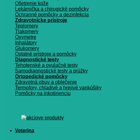
Ošetrenie kože
Lekárnička a chirugické pomôcky
Ochranné pomôcky a dezinfekcia
Zdravotnícke prístroje
Teplomery
Tlakomery
Oxymetre
Inhalátory
Glukomery
Ostatné prístroje a pomôcky
Diagnostické testy
Tehotenské a ovulačné testy
Samodiagnostické testy a prúžky
Ortopedické pomôcky
Zdravotná obuv a oblečenie
Termofory, chladivé a hrejivé vankúšiky
Pomôcky na inkotinenciu
Veterina