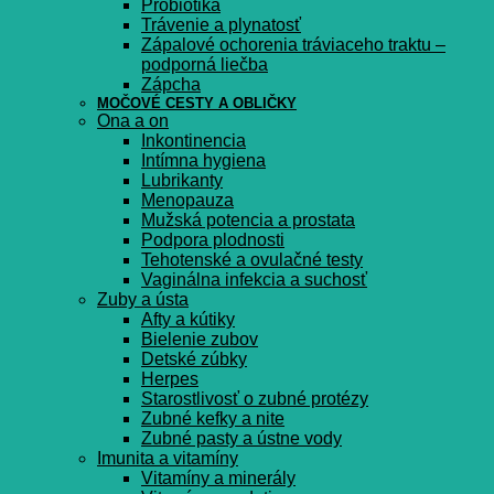
Probiotiká
Trávenie a plynatosť
Zápalové ochorenia tráviaceho traktu –
podporná liečba
Zápcha
MOČOVÉ CESTY A OBLIČKY
Ona a on
Inkontinencia
Intímna hygiena
Lubrikanty
Menopauza
Mužská potencia a prostata
Podpora plodnosti
Tehotenské a ovulačné testy
Vaginálna infekcia a suchosť
Zuby a ústa
Afty a kútiky
Bielenie zubov
Detské zúbky
Herpes
Starostlivosť o zubné protézy
Zubné kefky a nite
Zubné pasty a ústne vody
Imunita a vitamíny
Vitamíny a minerály