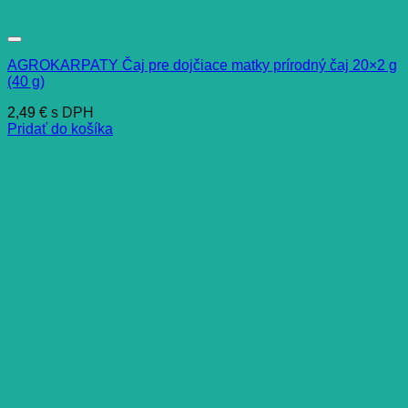
AGROKARPATY Čaj pre dojčiace matky prírodný čaj 20×2 g
(40 g)
2,49
€
s DPH
Pridať do košíka