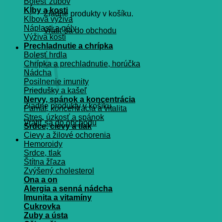
Bolesť zubov
Kĺby a kosti
Žiadne produkty v košíku.
Kĺbová výživa
Náplasti a gély
Vrátiť sa do obchodu
Výživa kostí
Prechladnutie a chrípka
Košík
Bolesť hrdla
Chrípka a prechladnutie, horúčka
Nádcha
Posilnenie imunity
Priedušky a kašeľ
Nervy, spánok a koncentrácia
Žiadne produkty v košíku.
Pamät, koncentrácia a vitalita
Stres, úzkosť a spánok
Vrátiť sa do obchodu
Srdce, cievy a tlak
Cievy a žilové ochorenia
Hemoroidy
Srdce, tlak
Štítna žľaza
Zvýšený cholesterol
Ona a on
Alergia a senná nádcha
Imunita a vitamíny
Cukrovka
Zuby a ústa