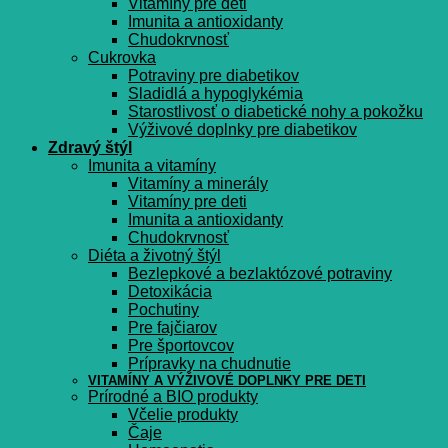
Vitamíny pre deti
Imunita a antioxidanty
Chudokrvnosť
Cukrovka
Potraviny pre diabetikov
Sladidlá a hypoglykémia
Starostlivosť o diabetické nohy a pokožku
Výživové doplnky pre diabetikov
Zdravý štýl
Imunita a vitamíny
Vitamíny a minerály
Vitamíny pre deti
Imunita a antioxidanty
Chudokrvnosť
Diéta a životný štýl
Bezlepkové a bezlaktózové potraviny
Detoxikácia
Pochutiny
Pre fajčiarov
Pre športovcov
Prípravky na chudnutie
VITAMÍNY A VÝŽIVOVÉ DOPLNKY PRE DETI
Prírodné a BIO produkty
Včelie produkty
Čaje