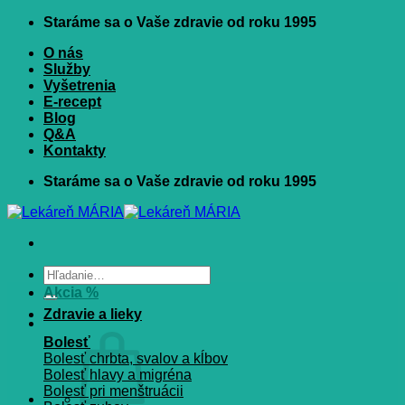
Skip
Staráme sa o Vaše zdravie od roku 1995
to
O nás
content
Služby
Vyšetrenia
E-recept
Blog
Q&A
Kontakty
Staráme sa o Vaše zdravie od roku 1995
Hľadať:
Akcia %
Zdravie a lieky
Bolesť
Bolesť chrbta, svalov a kĺbov
Bolesť hlavy a migréna
Bolesť pri menštruácii