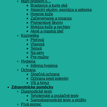
Mám problém s…
Bradavice a kurie oká
Atopický ekzém, psoriáza a seborea
Hojenie kože
Začervenanie a rosacea
Pigmentové škvrny
Mykóza kože a nechtov
Akné a mastná pleť
Kozmetika
Pleťová
Vlasová
Telová
Na pery
Pre mužov
Hygiena
Intímna hygiena
Ochrana
Slnečná ochrana
Ochrana pred potením
Vši a hmyz
Zdravotnícke pomôcky
Diagnostické testy
Tehotenské a ovulačné testy
Samodiagnostické testy a prúžky
Prvá pomoc