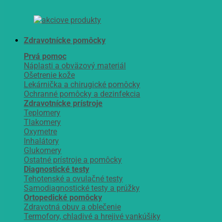
Zdravotnícke pomôcky
Prvá pomoc
Náplasti a obväzový materiál
Ošetrenie kože
Lekárnička a chirugické pomôcky
Ochranné pomôcky a dezinfekcia
Zdravotnícke prístroje
Teplomery
Tlakomery
Oxymetre
Inhalátory
Glukomery
Ostatné prístroje a pomôcky
Diagnostické testy
Tehotenské a ovulačné testy
Samodiagnostické testy a prúžky
Ortopedické pomôcky
Zdravotná obuv a oblečenie
Termofory, chladivé a hrejivé vankúšiky