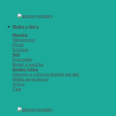
Matka a dieťa
Mamina
Tehotenstvo
Pôrod
Dojčenie
Deti
Prvé zúbky
Bolesť a horúčka
Detská výživa
Vitamíny a vyživové doplnky pre deti
Mlieka pre kojencov
Výživa
Čaje