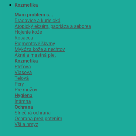
Kozmetika
Mám problém s...
Bradavice a kurie oká
Atopický ekzém, psoriáza a seborea
Hojenie kože
Rosacea
Pigmentové škvrny
Mykóza kože a nechtov
Akné a mastná pleť
Kozmetika
Pleťová
Vlasová
Telová
Pery
Pre mužov
Hygiena
Intímna
Ochrana
Slnečná ochrana
Ochrana pred potením
Vši a hmyz