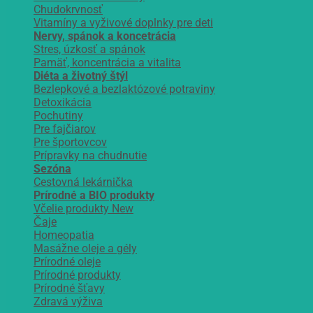
Chudokrvnosť
Vitamíny a vyživové doplnky pre deti
Nervy, spánok a koncetrácia
Stres, úzkosť a spánok
Pamäť, koncentrácia a vitalita
Diéta a životný štýl
Bezlepkové a bezlaktózové potraviny
Detoxikácia
Pochutiny
Pre fajčiarov
Pre športovcov
Prípravky na chudnutie
Sezóna
Cestovná lekárnička
Prírodné a BIO produkty
Včelie produkty
Čaje
Homeopatia
Masážne oleje a gély
Prírodné oleje
Prírodné produkty
Prírodné šťavy
Zdravá výživa