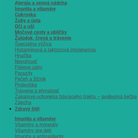
Alergia a senná nádcha
Imunita a vitamíny
Cukrovka
Zuby a ústa
Oči a uši
Močové cesty a obličky
Žalúdok, črevá a trávenie
Špeciálna výživa
Histamínová a laktózová intolerancia
Hnačka
Nevoľnosť
Pálenie záhy
Parazity
Pečeň a žlčník
Probiotiká
Trávenie a plynatosť
Zápalové ochorenia tráviaceho traktu – podporná liečba
Zápcha
Zdravý štýl
Imunita a vitamíny
Vitamíny a minerály
Vitamíny pre deti
Imunita a antioxidanty