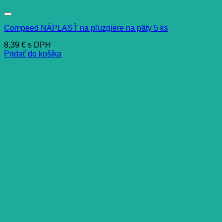
Compeed NÁPLASŤ na pľuzgiere na päty 5 ks
8,39
€
s DPH
Pridať do košíka