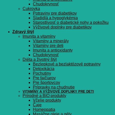
Chudokrvnosť
Cukrovka
Potraviny pre diabetikov
Sladidlá a hypoglykémia
Starostlivosť o diabetické nohy a pokožku
Výživové doplnky pre diabetikov
Zdravý štýl
Imunita a vitamíny
Vitamíny a minerály
Vitamíny pre deti
Imunita a antioxidanty
Chudokrvnosť
Diéta a životný štýl
Bezlepkové a bezlaktózové potraviny
Detoxikácia
Pochutiny
Pre fajčiarov
Pre športovcov
Prípravky na chudnutie
VITAMÍNY A VÝŽIVOVÉ DOPLNKY PRE DETI
Prírodné a BIO produkty
Včelie produkty
Čaje
Homeopatia
Masážne oleje a gély