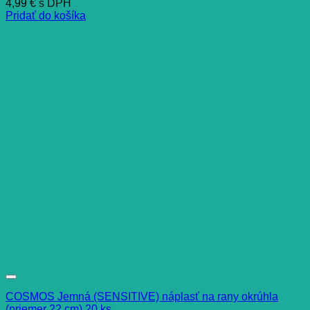
4,99
€
s DPH
Pridať do košíka
COSMOS Jemná (SENSITIVE) náplasť na rany okrúhla
(priemer 22 cm) 20 ks