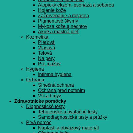
Atopický ekzém, psoriáza a seborea
Hojenie kože
Začervenanie a rosacea
Pigmentové škvrny
Mykóza kože a nechtov
Akné a mastná pleť
Kozmetika
Pleťová
Vlasová
Telová
Na pery
Pre mužov
Hygiena
Intímna hygiena
Ochrana
Slnečná ochrana
Ochrana pred potením
Vši a hmyz
Zdravotnícke pomôcky
Diagnostické testy
Tehotenské a ovulačné testy
Samodiagnostické testy a prúžky
Prvá pomoc
Náplasti a obväzový materiál