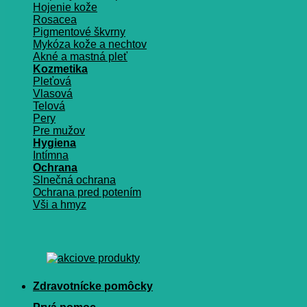
Hojenie kože
Rosacea
Pigmentové škvrny
Mykóza kože a nechtov
Akné a mastná pleť
Kozmetika
Pleťová
Vlasová
Telová
Pery
Pre mužov
Hygiena
Intímna
Ochrana
Slnečná ochrana
Ochrana pred potením
Vši a hmyz
Zdravotnícke pomôcky