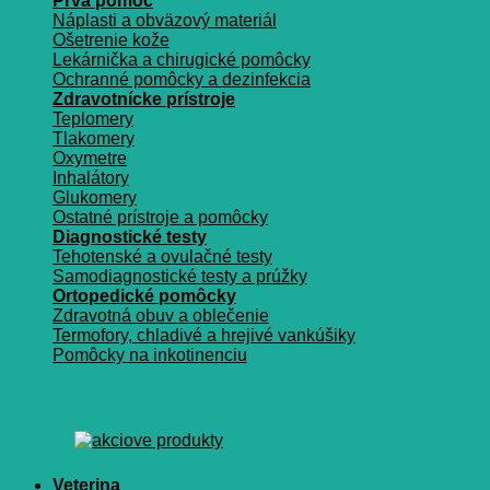
Prvá pomoc
Náplasti a obväzový materiál
Ošetrenie kože
Lekárnička a chirugické pomôcky
Ochranné pomôcky a dezinfekcia
Zdravotnícke prístroje
Teplomery
Tlakomery
Oxymetre
Inhalátory
Glukomery
Ostatné prístroje a pomôcky
Diagnostické testy
Tehotenské a ovulačné testy
Samodiagnostické testy a prúžky
Ortopedické pomôcky
Zdravotná obuv a oblečenie
Termofory, chladivé a hrejivé vankúšiky
Pomôcky na inkotinenciu
Veterina