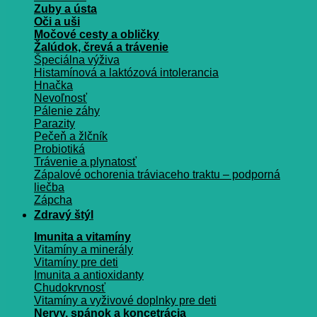
Zuby a ústa
Oči a uši
Močové cesty a obličky
Žalúdok, črevá a trávenie
Špeciálna výživa
Histamínová a laktózová intolerancia
Hnačka
Nevoľnosť
Pálenie záhy
Parazity
Pečeň a žlčník
Probiotiká
Trávenie a plynatosť
Zápalové ochorenia tráviaceho traktu – podporná
liečba
Zápcha
Zdravý štýl
Imunita a vitamíny
Vitamíny a minerály
Vitamíny pre deti
Imunita a antioxidanty
Chudokrvnosť
Vitamíny a vyživové doplnky pre deti
Nervy, spánok a koncetrácia