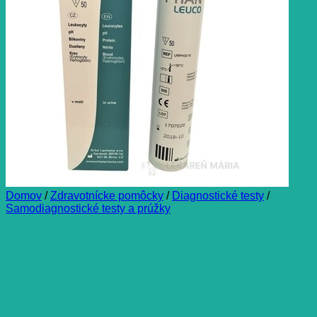
Domov
/
Zdravotnícke pomôcky
/
Diagnostické testy
/
Samodiagnostické testy a prúžky
NEFROPHAN LEUCO
diagnostické prúžky na moč
50 ks