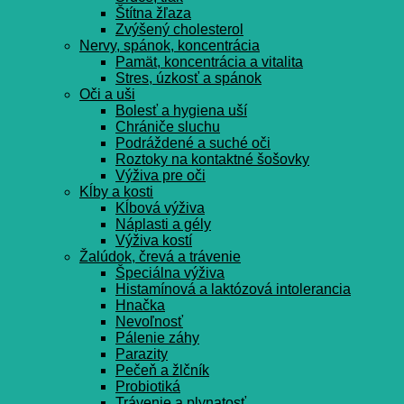
Štítna žľaza
Zvýšený cholesterol
Nervy, spánok, koncentrácia
Pamät, koncentrácia a vitalita
Stres, úzkosť a spánok
Oči a uši
Bolesť a hygiena uší
Chrániče sluchu
Podráždené a suché oči
Roztoky na kontaktné šošovky
Výživa pre oči
Kĺby a kosti
Kĺbová výživa
Náplasti a gély
Výživa kostí
Žalúdok, črevá a trávenie
Špeciálna výživa
Histamínová a laktózová intolerancia
Hnačka
Nevoľnosť
Pálenie záhy
Parazity
Pečeň a žlčník
Probiotiká
Trávenie a plynatosť