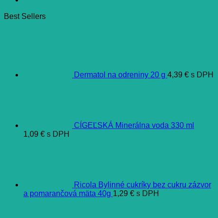
Best Sellers
Dermatol na odreniny 20 g
4,39
€
s DPH
CÍGEĽSKÁ Minerálna voda 330 ml
1,09
€
s DPH
Ricola Bylinné cukríky bez cukru zázvor
a pomarančová mäta 40g
1,29
€
s DPH