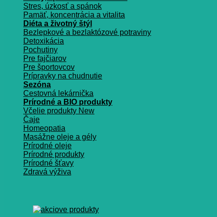
Stres, úzkosť a spánok
Pamäť, koncentrácia a vitalita
Diéta a životný štýl
Bezlepkové a bezlaktózové potraviny
Detoxikácia
Pochutiny
Pre fajčiarov
Pre športovcov
Prípravky na chudnutie
Sezóna
Cestovná lekárnička
Prírodné a BIO produkty
Včelie produkty
Čaje
Homeopatia
Masážne oleje a gély
Prírodné oleje
Prírodné produkty
Prírodné šťavy
Zdravá výživa