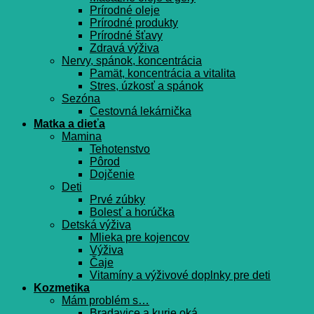
Prírodné oleje
Prírodné produkty
Prírodné šťavy
Zdravá výživa
Nervy, spánok, koncentrácia
Pamät, koncentrácia a vitalita
Stres, úzkosť a spánok
Sezóna
Cestovná lekárnička
Matka a dieťa
Mamina
Tehotenstvo
Pôrod
Dojčenie
Deti
Prvé zúbky
Bolesť a horúčka
Detská výživa
Mlieka pre kojencov
Výživa
Čaje
Vitamíny a výživové doplnky pre deti
Kozmetika
Mám problém s…
Bradavice a kurie oká