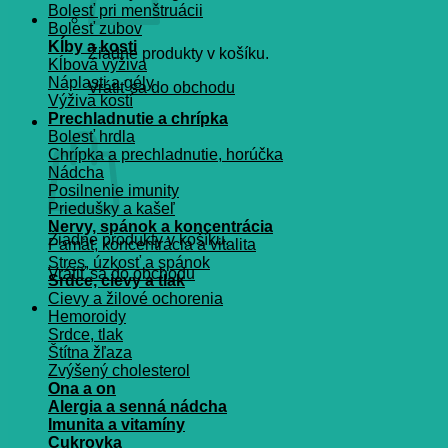
Bolesť pri menštruácii
Bolesť zubov
Kĺby a kosti
Žiadne produkty v košíku.
Kĺbová výživa
Náplasti a gély
Vrátiť sa do obchodu
Výživa kostí
Prechladnutie a chrípka
Košík
Bolesť hrdla
Chrípka a prechladnutie, horúčka
Nádcha
Posilnenie imunity
Priedušky a kašeľ
Nervy, spánok a koncentrácia
Žiadne produkty v košíku.
Pamät, koncentrácia a vitalita
Stres, úzkosť a spánok
Vrátiť sa do obchodu
Srdce, cievy a tlak
Cievy a žilové ochorenia
Hemoroidy
Srdce, tlak
Štítna žľaza
Zvýšený cholesterol
Ona a on
Alergia a senná nádcha
Imunita a vitamíny
Cukrovka