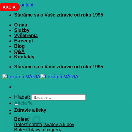
Skip to content
AKCIA
Staráme sa o Vaše zdravie od roku 1995
O nás
Služby
Vyšetrenia
E-recept
Blog
Q&A
Kontakty
Staráme sa o Vaše zdravie od roku 1995
Hľadať:
Akcia %
Zdravie a lieky
Bolesť
Bolesť chrbta, svalov a kĺbov
Bolesť hlavy a migréna