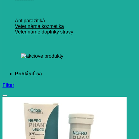
Antiparazitiká
Veterinárna kozmetika
Veterinárne doplnky stravy
Filter