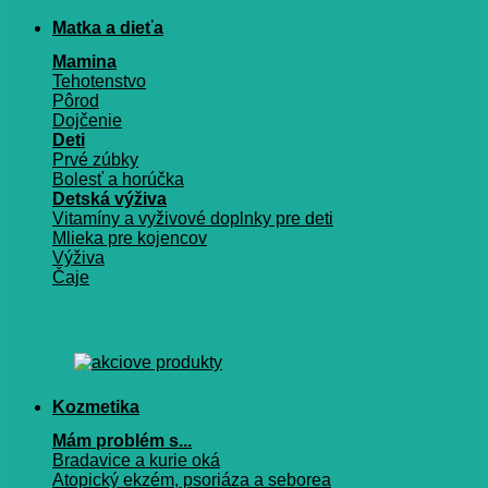
Matka a dieťa
Mamina
Tehotenstvo
Pôrod
Dojčenie
Deti
Prvé zúbky
Bolesť a horúčka
Detská výživa
Vitamíny a vyživové doplnky pre deti
Mlieka pre kojencov
Výživa
Čaje
Kozmetika
Mám problém s...
Bradavice a kurie oká
Atopický ekzém, psoriáza a seborea