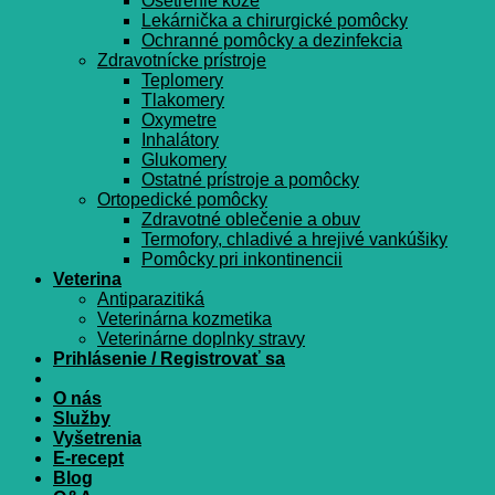
Ošetrenie kože
Lekárnička a chirurgické pomôcky
Ochranné pomôcky a dezinfekcia
Zdravotnícke prístroje
Teplomery
Tlakomery
Oxymetre
Inhalátory
Glukomery
Ostatné prístroje a pomôcky
Ortopedické pomôcky
Zdravotné oblečenie a obuv
Termofory, chladivé a hrejivé vankúšiky
Pomôcky pri inkontinencii
Veterina
Antiparazitiká
Veterinárna kozmetika
Veterinárne doplnky stravy
Prihlásenie / Registrovať sa
O nás
Služby
Vyšetrenia
E-recept
Blog