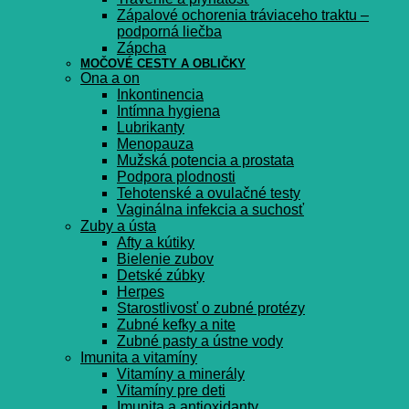
Zápalové ochorenia tráviaceho traktu –
podporná liečba
Zápcha
MOČOVÉ CESTY A OBLIČKY
Ona a on
Inkontinencia
Intímna hygiena
Lubrikanty
Menopauza
Mužská potencia a prostata
Podpora plodnosti
Tehotenské a ovulačné testy
Vaginálna infekcia a suchosť
Zuby a ústa
Afty a kútiky
Bielenie zubov
Detské zúbky
Herpes
Starostlivosť o zubné protézy
Zubné kefky a nite
Zubné pasty a ústne vody
Imunita a vitamíny
Vitamíny a minerály
Vitamíny pre deti
Imunita a antioxidanty