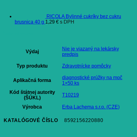
RICOLA Bylinné cukríky bez cukru
brusnica 40 g
1,29
€
s DPH
Ďalšie informácie
Nie je viazaný na lekársky
Výdaj
predpis
Typ produktu
Zdravotnícke pomôcky
diagnostické prúžky na moč
Aplikačná forma
1×50 ks
Kód štátnej autority
T10219
(ŠÚKL)
Výrobca
Erba Lachema s.r.o. (CZE)
KATALÓGOVÉ ČÍSLO
8592156220880