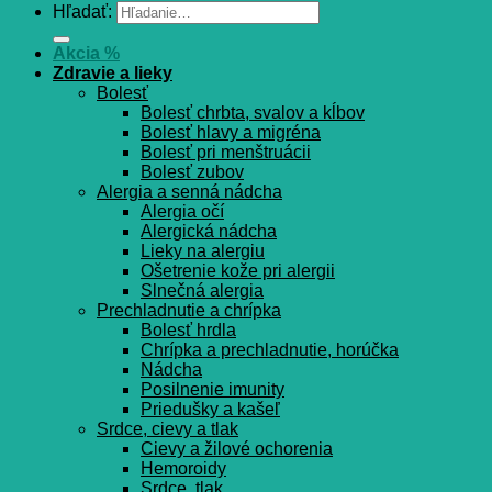
Hľadať:
Akcia %
Zdravie a lieky
Bolesť
Bolesť chrbta, svalov a kĺbov
Bolesť hlavy a migréna
Bolesť pri menštruácii
Bolesť zubov
Alergia a senná nádcha
Alergia očí
Alergická nádcha
Lieky na alergiu
Ošetrenie kože pri alergii
Slnečná alergia
Prechladnutie a chrípka
Bolesť hrdla
Chrípka a prechladnutie, horúčka
Nádcha
Posilnenie imunity
Priedušky a kašeľ
Srdce, cievy a tlak
Cievy a žilové ochorenia
Hemoroidy
Srdce, tlak