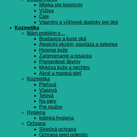
Mlieka pre kojencov
Výživa
Čaje
Vitamíny a výživové doplnky pre deti
Kozmetika
Mám problém s…
Bradavice a kurie oká
Atopický ekzém, psoriáza a seborea
Hojenie kože
Začervenanie a rosacea
Pigmentové škvrny
Mykóza kože a nechtov
Akné a mastná pleť
Kozmetika
Pleťová
Vlasová
Telová
Na pery
Pre mužov
Hygiena
Intímna hygiena
Ochrana
Slnečná ochrana
Ochrana pred potením