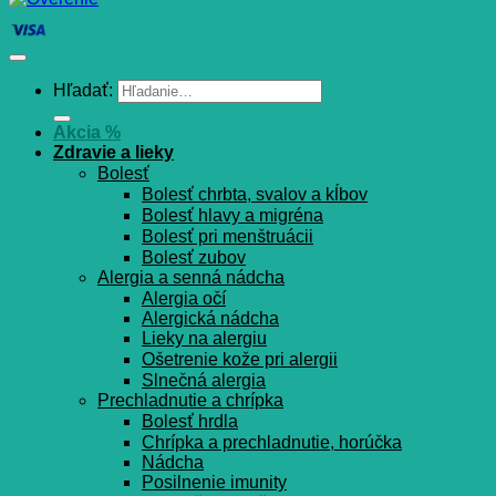
Hľadať:
Akcia %
Zdravie a lieky
Bolesť
Bolesť chrbta, svalov a kĺbov
Bolesť hlavy a migréna
Bolesť pri menštruácii
Bolesť zubov
Alergia a senná nádcha
Alergia očí
Alergická nádcha
Lieky na alergiu
Ošetrenie kože pri alergii
Slnečná alergia
Prechladnutie a chrípka
Bolesť hrdla
Chrípka a prechladnutie, horúčka
Nádcha
Posilnenie imunity