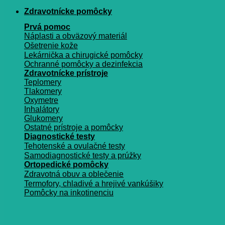
Zdravotnícke pomôcky
Prvá pomoc
Náplasti a obväzový materiál
Ošetrenie kože
Lekárnička a chirugické pomôcky
Ochranné pomôcky a dezinfekcia
Zdravotnícke prístroje
Teplomery
Tlakomery
Oxymetre
Inhalátory
Glukomery
Ostatné prístroje a pomôcky
Diagnostické testy
Tehotenské a ovulačné testy
Samodiagnostické testy a prúžky
Ortopedické pomôcky
Zdravotná obuv a oblečenie
Termofory, chladivé a hrejivé vankúšiky
Pomôcky na inkotinenciu