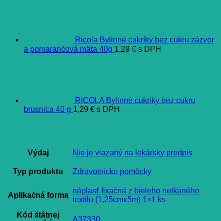
Ricola Bylinné cukríky bez cukru zázvor
a pomarančová mäta 40g
1,29
€
s DPH
RICOLA Bylinné cukríky bez cukru
brusnica 40 g
1,29
€
s DPH
Ďalšie informácie
Výdaj
Nie je viazaný na lekársky predpis
Typ produktu
Zdravotnícke pomôcky
náplasť fixačná z bieleho netkaného
Aplikačná forma
textilu (1,25cmx5m) 1×1 ks
Kód štátnej
A37330