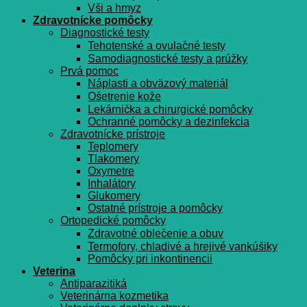
Vši a hmyz
Zdravotnícke pomôcky
Diagnostické testy
Tehotenské a ovulačné testy
Samodiagnostické testy a prúžky
Prvá pomoc
Náplasti a obväzový materiál
Ošetrenie kože
Lekárnička a chirurgické pomôcky
Ochranné pomôcky a dezinfekcia
Zdravotnícke prístroje
Teplomery
Tlakomery
Oxymetre
Inhalátory
Glukomery
Ostatné prístroje a pomôcky
Ortopedické pomôcky
Zdravotné oblečenie a obuv
Termofory, chladivé a hrejivé vankúšiky
Pomôcky pri inkontinencii
Veterina
Antiparazitiká
Veterinárna kozmetika