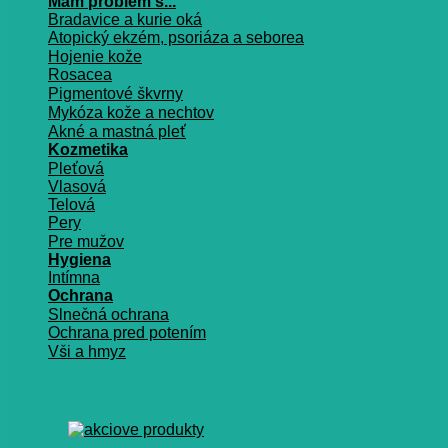
Mám problém s...
Bradavice a kurie oká
Atopický ekzém, psoriáza a seborea
Hojenie kože
Rosacea
Pigmentové škvrny
Mykóza kože a nechtov
Akné a mastná pleť
Kozmetika
Pleťová
Vlasová
Telová
Pery
Pre mužov
Hygiena
Intímna
Ochrana
Slnečná ochrana
Ochrana pred potením
Vši a hmyz