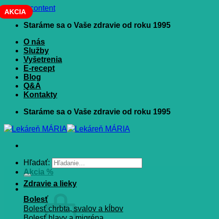
Skip to content
AKCIA
Staráme sa o Vaše zdravie od roku 1995
O nás
Služby
Vyšetrenia
E-recept
Blog
Q&A
Kontakty
Staráme sa o Vaše zdravie od roku 1995
Hľadať:
Akcia %
Zdravie a lieky
Bolesť
Bolesť chrbta, svalov a kĺbov
Bolesť hlavy a migréna