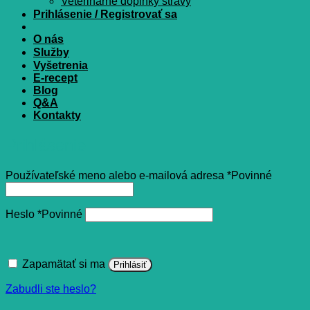
Veterinárne doplnky stravy
Prihlásenie / Registrovať sa
O nás
Služby
Vyšetrenia
E-recept
Blog
Q&A
Kontakty
Prihlásenie
Používateľské meno alebo e-mailová adresa
*
Povinné
Heslo
*
Povinné
Zapamätať si ma
Prihlásiť
Zabudli ste heslo?