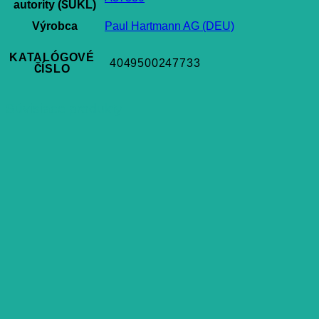
autority (ŠÚKL)
Výrobca
Paul Hartmann AG (DEU)
KATALÓGOVÉ
4049500247733
ČÍSLO
Súvisiace produkty