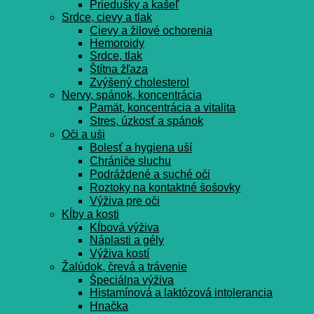
Priedušky a kašeľ
Srdce, cievy a tlak
Cievy a žilové ochorenia
Hemoroidy
Srdce, tlak
Štítna žľaza
Zvýšený cholesterol
Nervy, spánok, koncentrácia
Pamät, koncentrácia a vitalita
Stres, úzkosť a spánok
Oči a uši
Bolesť a hygiena uší
Chrániče sluchu
Podráždené a suché oči
Roztoky na kontaktné šošovky
Výživa pre oči
Kĺby a kosti
Kĺbová výživa
Náplasti a gély
Výživa kostí
Žalúdok, črevá a trávenie
Špeciálna výživa
Histamínová a laktózová intolerancia
Hnačka