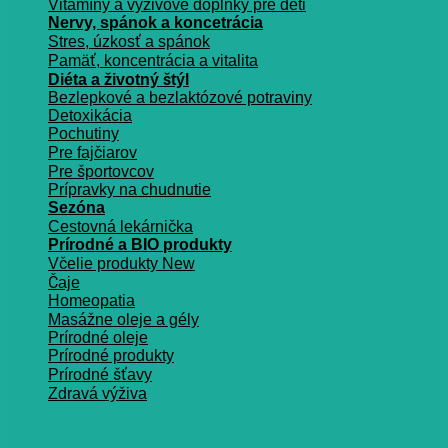
Vitamíny a vyživové doplnky pre deti
Nervy, spánok a koncetrácia
Stres, úzkosť a spánok
Pamäť, koncentrácia a vitalita
Diéta a životný štýl
Bezlepkové a bezlaktózové potraviny
Detoxikácia
Pochutiny
Pre fajčiarov
Pre športovcov
Prípravky na chudnutie
Sezóna
Cestovná lekárnička
Prírodné a BIO produkty
Včelie produkty
Čaje
Homeopatia
Masážne oleje a gély
Prírodné oleje
Prírodné produkty
Prírodné šťavy
Zdravá výživa