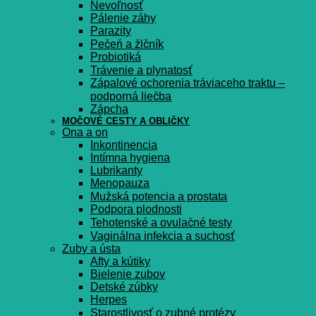
Nevoľnosť
Pálenie záhy
Parazity
Pečeň a žlčník
Probiotiká
Trávenie a plynatosť
Zápalové ochorenia tráviaceho traktu –
podporná liečba
Zápcha
MOČOVÉ CESTY A OBLIČKY
Ona a on
Inkontinencia
Intímna hygiena
Lubrikanty
Menopauza
Mužská potencia a prostata
Podpora plodnosti
Tehotenské a ovulačné testy
Vaginálna infekcia a suchosť
Zuby a ústa
Afty a kútiky
Bielenie zubov
Detské zúbky
Herpes
Starostlivosť o zubné protézy