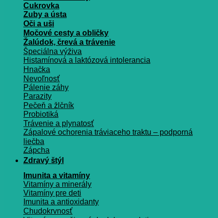
Cukrovka
Zuby a ústa
Oči a uši
Močové cesty a obličky
Žalúdok, črevá a trávenie
Špeciálna výživa
Histamínová a laktózová intolerancia
Hnačka
Nevoľnosť
Pálenie záhy
Parazity
Pečeň a žlčník
Probiotiká
Trávenie a plynatosť
Zápalové ochorenia tráviaceho traktu – podporná
liečba
Zápcha
Zdravý štýl
Imunita a vitamíny
Vitamíny a minerály
Vitamíny pre deti
Imunita a antioxidanty
Chudokrvnosť