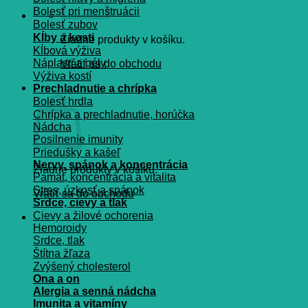
Bolesť pri menštruácii
Bolesť zubov
Kĺby a kosti
Žiadne produkty v košíku.
Kĺbová výživa
Náplasti a gély
Vrátiť sa do obchodu
Výživa kostí
Košík
Prechladnutie a chrípka
Bolesť hrdla
Chrípka a prechladnutie, horúčka
Nádcha
Posilnenie imunity
Priedušky a kašeľ
Nervy, spánok a koncentrácia
Žiadne produkty v košíku.
Pamät, koncentrácia a vitalita
Stres, úzkosť a spánok
Vrátiť sa do obchodu
Srdce, cievy a tlak
Cievy a žilové ochorenia
Hemoroidy
Srdce, tlak
Štítna žľaza
Zvýšený cholesterol
Ona a on
Alergia a senná nádcha
Imunita a vitamíny