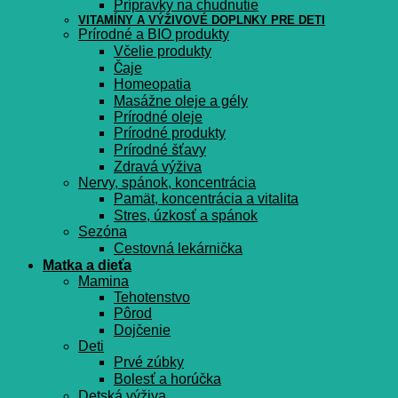
Prípravky na chudnutie
VITAMÍNY A VÝŽIVOVÉ DOPLNKY PRE DETI
Prírodné a BIO produkty
Včelie produkty
Čaje
Homeopatia
Masážne oleje a gély
Prírodné oleje
Prírodné produkty
Prírodné šťavy
Zdravá výživa
Nervy, spánok, koncentrácia
Pamät, koncentrácia a vitalita
Stres, úzkosť a spánok
Sezóna
Cestovná lekárnička
Matka a dieťa
Mamina
Tehotenstvo
Pôrod
Dojčenie
Deti
Prvé zúbky
Bolesť a horúčka
Detská výživa