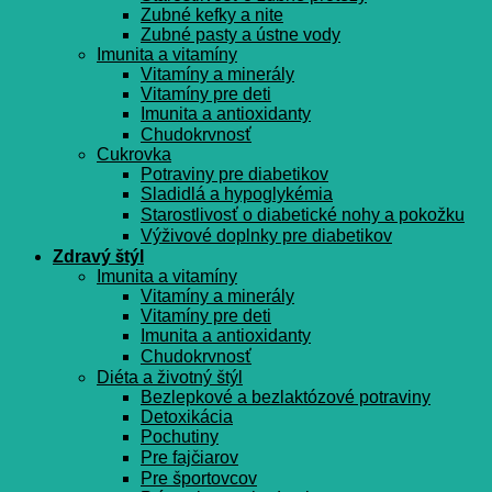
Zubné kefky a nite
Zubné pasty a ústne vody
Imunita a vitamíny
Vitamíny a minerály
Vitamíny pre deti
Imunita a antioxidanty
Chudokrvnosť
Cukrovka
Potraviny pre diabetikov
Sladidlá a hypoglykémia
Starostlivosť o diabetické nohy a pokožku
Výživové doplnky pre diabetikov
Zdravý štýl
Imunita a vitamíny
Vitamíny a minerály
Vitamíny pre deti
Imunita a antioxidanty
Chudokrvnosť
Diéta a životný štýl
Bezlepkové a bezlaktózové potraviny
Detoxikácia
Pochutiny
Pre fajčiarov
Pre športovcov