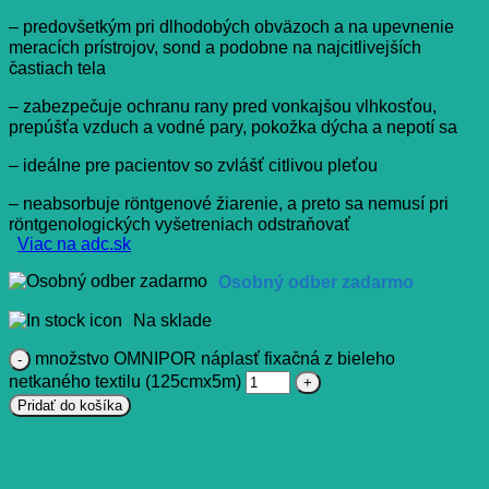
– predovšetkým pri dlhodobých obväzoch a na upevnenie
meracích prístrojov, sond a podobne na najcitlivejších
častiach tela
– zabezpečuje ochranu rany pred vonkajšou vlhkosťou,
prepúšťa vzduch a vodné pary, pokožka dýcha a nepotí sa
– ideálne pre pacientov so zvlášť citlivou pleťou
– neabsorbuje röntgenové žiarenie, a preto sa nemusí pri
röntgenologických vyšetreniach odstraňovať
Viac na adc.sk
Osobný odber zadarmo
Na sklade
množstvo OMNIPOR náplasť fixačná z bieleho
netkaného textilu (125cmx5m)
Pridať do košíka