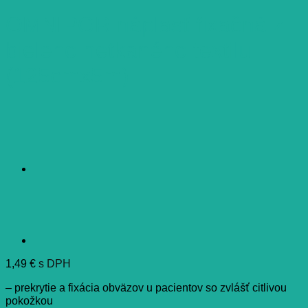
OMNIPOR náplasť fixačná z
bieleho netkaného textilu
(125cmx5m)
1,49
€
s DPH
– prekrytie a fixácia obväzov u pacientov so zvlášť citlivou
pokožkou