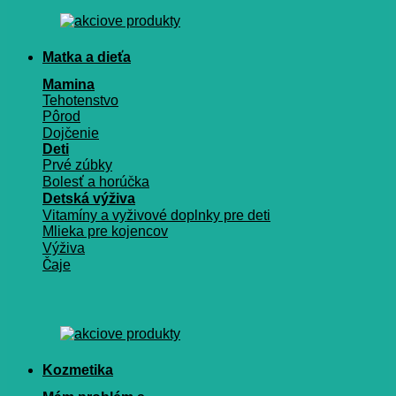
Matka a dieťa
Mamina
Tehotenstvo
Pôrod
Dojčenie
Deti
Prvé zúbky
Bolesť a horúčka
Detská výživa
Vitamíny a vyživové doplnky pre deti
Mlieka pre kojencov
Výživa
Čaje
Kozmetika