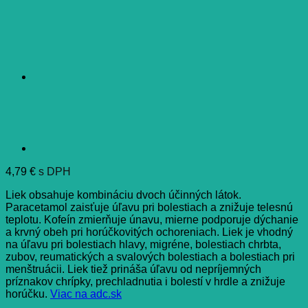
4,79
€
s DPH
Liek obsahuje kombináciu dvoch účinných látok.
Paracetamol zaisťuje úľavu pri bolestiach a znižuje telesnú
teplotu. Kofeín zmierňuje únavu, mierne podporuje dýchanie
a krvný obeh pri horúčkovitých ochoreniach. Liek je vhodný
na úľavu pri bolestiach hlavy, migréne, bolestiach chrbta,
zubov, reumatických a svalových bolestiach a bolestiach pri
menštruácii. Liek tiež prináša úľavu od nepríjemných
príznakov chrípky, prechladnutia i bolestí v hrdle a znižuje
horúčku.
Viac na adc.sk