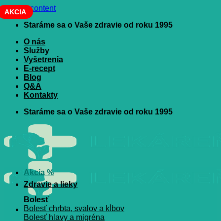
Skip to content
AKCIA
Staráme sa o Vaše zdravie od roku 1995
O nás
Služby
Vyšetrenia
E-recept
Blog
Q&A
Kontakty
Staráme sa o Vaše zdravie od roku 1995
Akcia %
Zdravie a lieky
Bolesť
Bolesť chrbta, svalov a kĺbov
Bolesť hlavy a migréna