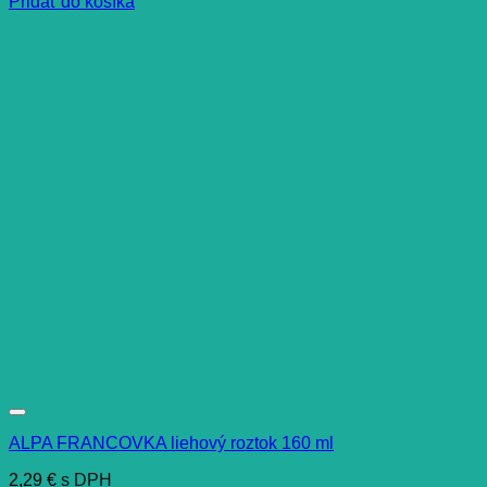
Pridať do košíka
ALPA FRANCOVKA liehový roztok 160 ml
2,29
€
s DPH