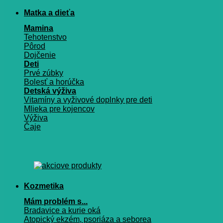
Matka a dieťa
Mamina
Tehotenstvo
Pôrod
Dojčenie
Deti
Prvé zúbky
Bolesť a horúčka
Detská výživa
Vitamíny a vyživové doplnky pre deti
Mlieka pre kojencov
Výživa
Čaje
Kozmetika
Mám problém s...
Bradavice a kurie oká
Atopický ekzém, psoriáza a seborea