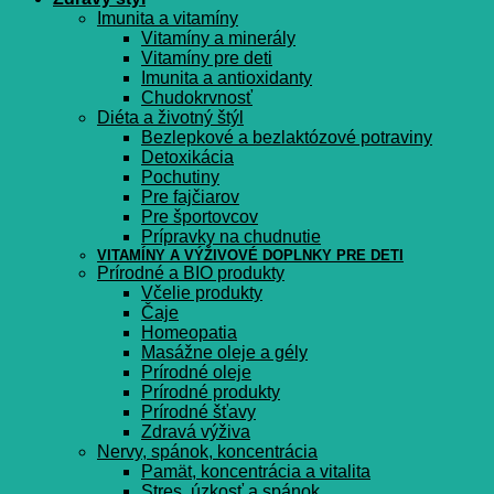
Imunita a vitamíny
Vitamíny a minerály
Vitamíny pre deti
Imunita a antioxidanty
Chudokrvnosť
Diéta a životný štýl
Bezlepkové a bezlaktózové potraviny
Detoxikácia
Pochutiny
Pre fajčiarov
Pre športovcov
Prípravky na chudnutie
VITAMÍNY A VÝŽIVOVÉ DOPLNKY PRE DETI
Prírodné a BIO produkty
Včelie produkty
Čaje
Homeopatia
Masážne oleje a gély
Prírodné oleje
Prírodné produkty
Prírodné šťavy
Zdravá výživa
Nervy, spánok, koncentrácia
Pamät, koncentrácia a vitalita
Stres, úzkosť a spánok