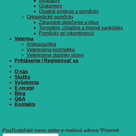
Inhalátory
Glukomery
Ostatné prístroje a pomôcky
Ortopedické pomôcky
Zdravotné oblečenie a obuv
Termofory, chladivé a hrejivé vankúšiky
Pomôcky pri inkontinencii
Veterina
Antiparazitiká
Veterinárna kozmetika
Veterinárne doplnky stravy
Prihlásenie / Registrovať sa
O nás
Služby
Vyšetrenia
E-recept
Blog
Q&A
Kontakty
Prihlásenie
Používateľské meno alebo e-mailová adresa
*
Povinné