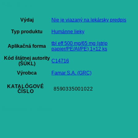
Ďalšie informácie
Výdaj
Nie je viazaný na lekársky predpis
Typ produktu
Humánne lieky
tbl eff 500 mg/65 mg (strip
Aplikačná forma
papier/PE/Al/PE) 1×12 ks
Kód štátnej autority
C14716
(ŠÚKL)
Výrobca
Famar S.A. (GRC)
KATALÓGOVÉ
8590335001022
ČÍSLO
Súvisiace produkty