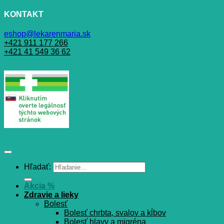
KONTAKT
eshop@lekarenmaria.sk
+421 911 177 266
+421 41 549 36 62
Hľadať:
Akcia %
Zdravie a lieky
Bolesť
Bolesť chrbta, svalov a kĺbov
Bolesť hlavy a migréna