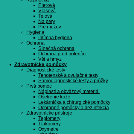
Pleťová
Vlasová
Telová
Na pery
Pre mužov
Hygiena
Intímna hygiena
Ochrana
Slnečná ochrana
Ochrana pred potením
Vši a hmyz
Zdravotnícke pomôcky
Diagnostické testy
Tehotenské a ovulačné testy
Samodiagnostické testy a prúžky
Prvá pomoc
Náplasti a obväzový materiál
Ošetrenie kože
Lekárnička a chirurgické pomôcky
Ochranné pomôcky a dezinfekcia
Zdravotnícke prístroje
Teplomery
Tlakomery
Oxymetre