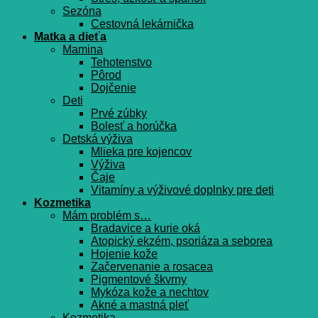
Sezóna
Cestovná lekárnička
Matka a dieťa
Mamina
Tehotenstvo
Pôrod
Dojčenie
Deti
Prvé zúbky
Bolesť a horúčka
Detská výživa
Mlieka pre kojencov
Výživa
Čaje
Vitamíny a výživové doplnky pre deti
Kozmetika
Mám problém s…
Bradavice a kurie oká
Atopický ekzém, psoriáza a seborea
Hojenie kože
Začervenanie a rosacea
Pigmentové škvrny
Mykóza kože a nechtov
Akné a mastná pleť
Kozmetika