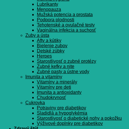
Lubrikanty
Menopauza
Mužská potencia a prostata
Podpora plodnosti
Tehotenské a ovulačné testy
Vaginálna infekcia a suchosť
Zuby a ústa
Afty a kútiky
Bielenie zubov
Detské zúbky
Herpes
Starostlivosť o zubné protézy
Zubné kefky a nite
Zubné pasty a ústne vody
Imunita a vitamíny
Vitamíny a minerály
Vitamíny pre deti
Imunita a antioxidanty
Chudokrvnosť
Cukrovka
Potraviny pre diabetikov
Sladidlá a hypoglykémia
Starostlivosť o diabetické nohy a pokožku
Výživové doplnky pre diabetikov
Zdravý štýl