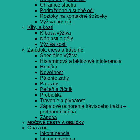
Chrániče sluchu
Podráždené a suché oči
Roztoky na kontaktné šošovky
Výživa pre oči
Kĺby a kosti
Kĺbová výživa
Náplasti a gély
Výživa kostí
Žalúdok, črevá a trávenie
Špeciálna výživa
Histamínová a laktózová intolerancia
Hnačka
Nevoľnosť
Pálenie záhy
Parazity
Pečeň a žlčník
Probiotiká
Trávenie a plynatosť
Zápalové ochorenia tráviaceho traktu –
podporná liečba
Zápcha
MOČOVÉ CESTY A OBLIČKY
Ona a on
Inkontinencia
Intímna hygiena