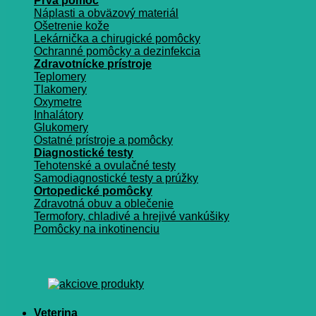
Prvá pomoc
Náplasti a obväzový materiál
Ošetrenie kože
Lekárnička a chirugické pomôcky
Ochranné pomôcky a dezinfekcia
Zdravotnícke prístroje
Teplomery
Tlakomery
Oxymetre
Inhalátory
Glukomery
Ostatné prístroje a pomôcky
Diagnostické testy
Tehotenské a ovulačné testy
Samodiagnostické testy a prúžky
Ortopedické pomôcky
Zdravotná obuv a oblečenie
Termofory, chladivé a hrejivé vankúšiky
Pomôcky na inkotinenciu
Veterina