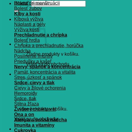
Bolesť pri menštruácii
Hľadať:
Bolesť zubov
Kĺby a kosti
Kĺbová výživa
Náplasti a gély
Výživa kostí
Prechladnutie a chrípka
Bolesť hrdla
Chrípka a prechladnutie, horúčka
Nádcha
Žiadne produkty v košíku.
Posilnenie imunity
Priedušky a kašeľ
Vrátiť sa do obchodu
Nervy, spánok a koncentrácia
Pamät, koncentrácia a vitalita
Košík
Stres, úzkosť a spánok
Srdce, cievy a tlak
Cievy a žilové ochorenia
Hemoroidy
Srdce, tlak
Štítna žľaza
Žiadne produkty v košíku.
Zvýšený cholesterol
Ona a on
Vrátiť sa do obchodu
Alergia a senná nádcha
Imunita a vitamíny
Cukrovka