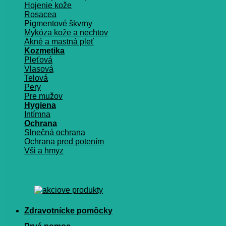
Hojenie kože
Rosacea
Pigmentové škvrny
Mykóza kože a nechtov
Akné a mastná pleť
Kozmetika
Pleťová
Vlasová
Telová
Pery
Pre mužov
Hygiena
Intímna
Ochrana
Slnečná ochrana
Ochrana pred potením
Vši a hmyz
Zdravotnícke pomôcky