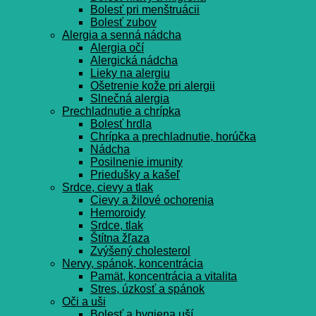
Bolesť pri menštruácii
Bolesť zubov
Alergia a senná nádcha
Alergia očí
Alergická nádcha
Lieky na alergiu
Ošetrenie kože pri alergii
Slnečná alergia
Prechladnutie a chrípka
Bolesť hrdla
Chrípka a prechladnutie, horúčka
Nádcha
Posilnenie imunity
Priedušky a kašeľ
Srdce, cievy a tlak
Cievy a žilové ochorenia
Hemoroidy
Srdce, tlak
Štítna žľaza
Zvýšený cholesterol
Nervy, spánok, koncentrácia
Pamät, koncentrácia a vitalita
Stres, úzkosť a spánok
Oči a uši
Bolesť a hygiena uší