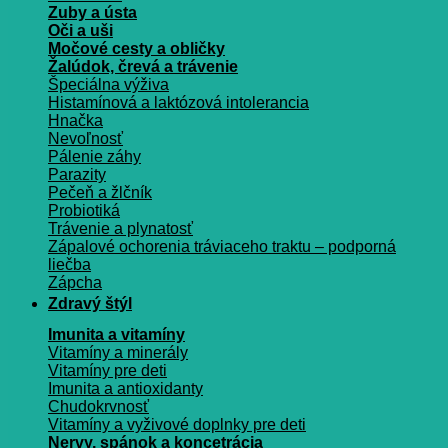
Zuby a ústa
Oči a uši
Močové cesty a obličky
Žalúdok, črevá a trávenie
Špeciálna výživa
Histamínová a laktózová intolerancia
Hnačka
Nevoľnosť
Pálenie záhy
Parazity
Pečeň a žlčník
Probiotiká
Trávenie a plynatosť
Zápalové ochorenia tráviaceho traktu – podporná
liečba
Zápcha
Zdravý štýl
Imunita a vitamíny
Vitamíny a minerály
Vitamíny pre deti
Imunita a antioxidanty
Chudokrvnosť
Vitamíny a vyživové doplnky pre deti
Nervy, spánok a koncetrácia