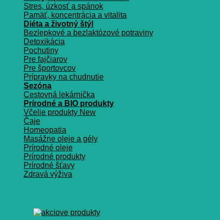
Stres, úzkosť a spánok
Pamäť, koncentrácia a vitalita
Diéta a životný štýl
Bezlepkové a bezlaktózové potraviny
Detoxikácia
Pochutiny
Pre fajčiarov
Pre športovcov
Prípravky na chudnutie
Sezóna
Cestovná lekárnička
Prírodné a BIO produkty
Včelie produkty
Čaje
Homeopatia
Masážne oleje a gély
Prírodné oleje
Prírodné produkty
Prírodné šťavy
Zdravá výživa