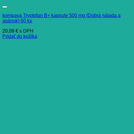
kompava Tryptofan B+ kapsule 500 mg (Dobrá nálada a
spánok) 60 ks
20,09
€
s DPH
Pridať do košíka