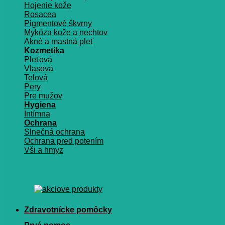
Hojenie kože
Rosacea
Pigmentové škvrny
Mykóza kože a nechtov
Akné a mastná pleť
Kozmetika
Pleťová
Vlasová
Telová
Pery
Pre mužov
Hygiena
Intímna
Ochrana
Slnečná ochrana
Ochrana pred potením
Vši a hmyz
Zdravotnícke pomôcky