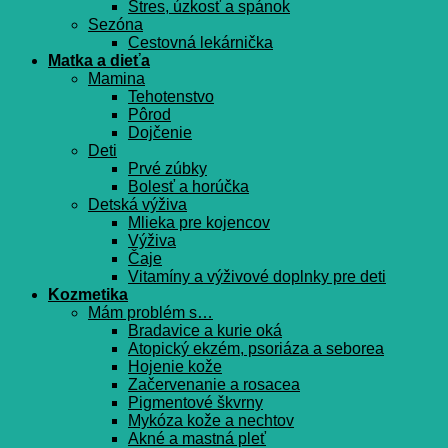
Stres, úzkosť a spánok
Sezóna
Cestovná lekárnička
Matka a dieťa
Mamina
Tehotenstvo
Pôrod
Dojčenie
Deti
Prvé zúbky
Bolesť a horúčka
Detská výživa
Mlieka pre kojencov
Výživa
Čaje
Vitamíny a výživové doplnky pre deti
Kozmetika
Mám problém s…
Bradavice a kurie oká
Atopický ekzém, psoriáza a seborea
Hojenie kože
Začervenanie a rosacea
Pigmentové škvrny
Mykóza kože a nechtov
Akné a mastná pleť