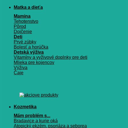
Matka a dieťa
Mamina
Tehotenstvo
Pôrod
Dojčenie
Deti
Prvé zúbky
Bolesť a horúčka
Detská výživa
Vitamíny a vyživové doplnky pre deti
Mlieka pre kojencov
Výživa
Čaje
Kozmetika
Mám problém s...
Bradavice a kurie oká
Atopický ekzém, psoriáza a seborea