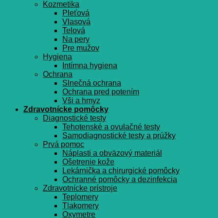
Kozmetika
Pleťová
Vlasová
Telová
Na pery
Pre mužov
Hygiena
Intímna hygiena
Ochrana
Slnečná ochrana
Ochrana pred potením
Vši a hmyz
Zdravotnícke pomôcky
Diagnostické testy
Tehotenské a ovulačné testy
Samodiagnostické testy a prúžky
Prvá pomoc
Náplasti a obväzový materiál
Ošetrenie kože
Lekárnička a chirurgické pomôcky
Ochranné pomôcky a dezinfekcia
Zdravotnícke prístroje
Teplomery
Tlakomery
Oxymetre