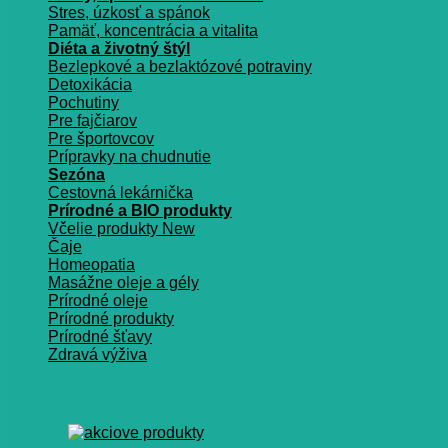
Stres, úzkosť a spánok
Pamäť, koncentrácia a vitalita
Diéta a životný štýl
Bezlepkové a bezlaktózové potraviny
Detoxikácia
Pochutiny
Pre fajčiarov
Pre športovcov
Prípravky na chudnutie
Sezóna
Cestovná lekárnička
Prírodné a BIO produkty
Včelie produkty
Čaje
Homeopatia
Masážne oleje a gély
Prírodné oleje
Prírodné produkty
Prírodné šťavy
Zdravá výživa