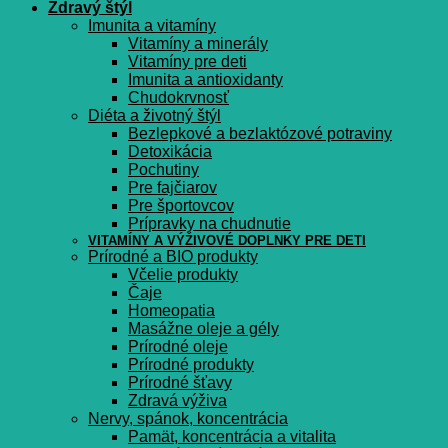
Zdravý štýl
Imunita a vitamíny
Vitamíny a minerály
Vitamíny pre deti
Imunita a antioxidanty
Chudokrvnosť
Diéta a životný štýl
Bezlepkové a bezlaktózové potraviny
Detoxikácia
Pochutiny
Pre fajčiarov
Pre športovcov
Prípravky na chudnutie
VITAMÍNY A VÝŽIVOVÉ DOPLNKY PRE DETI
Prírodné a BIO produkty
Včelie produkty
Čaje
Homeopatia
Masážne oleje a gély
Prírodné oleje
Prírodné produkty
Prírodné šťavy
Zdravá výživa
Nervy, spánok, koncentrácia
Pamät, koncentrácia a vitalita