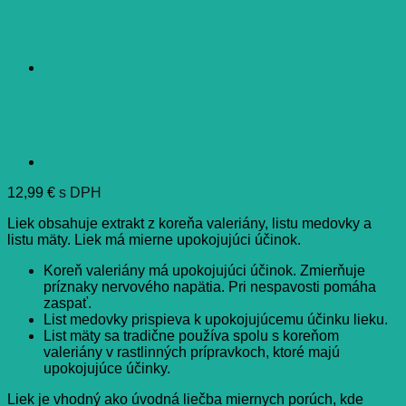
12,99
€
s DPH
Liek obsahuje extrakt z koreňa valeriány, listu medovky a
listu mäty. Liek má mierne upokojujúci účinok.
Koreň valeriány má upokojujúci účinok. Zmierňuje
príznaky nervového napätia. Pri nespavosti pomáha
zaspať.
List medovky prispieva k upokojujúcemu účinku lieku.
List mäty sa tradične používa spolu s koreňom
valeriány v rastlinných prípravkoch, ktoré majú
upokojujúce účinky.
Liek je vhodný ako úvodná liečba miernych porúch, kde