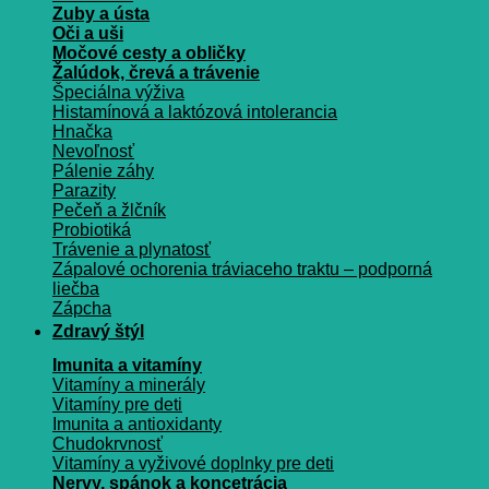
Zuby a ústa
Oči a uši
Močové cesty a obličky
Žalúdok, črevá a trávenie
Špeciálna výživa
Histamínová a laktózová intolerancia
Hnačka
Nevoľnosť
Pálenie záhy
Parazity
Pečeň a žlčník
Probiotiká
Trávenie a plynatosť
Zápalové ochorenia tráviaceho traktu – podporná
liečba
Zápcha
Zdravý štýl
Imunita a vitamíny
Vitamíny a minerály
Vitamíny pre deti
Imunita a antioxidanty
Chudokrvnosť
Vitamíny a vyživové doplnky pre deti
Nervy, spánok a koncetrácia