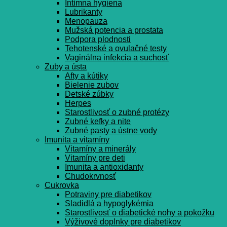
Intímna hygiena
Lubrikanty
Menopauza
Mužská potencia a prostata
Podpora plodnosti
Tehotenské a ovulačné testy
Vaginálna infekcia a suchosť
Zuby a ústa
Afty a kútiky
Bielenie zubov
Detské zúbky
Herpes
Starostlivosť o zubné protézy
Zubné kefky a nite
Zubné pasty a ústne vody
Imunita a vitamíny
Vitamíny a minerály
Vitamíny pre deti
Imunita a antioxidanty
Chudokrvnosť
Cukrovka
Potraviny pre diabetikov
Sladidlá a hypoglykémia
Starostlivosť o diabetické nohy a pokožku
Výživové doplnky pre diabetikov