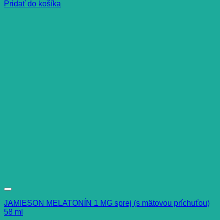
Pridať do košíka
JAMIESON MELATONÍN 1 MG sprej (s mätovou príchuťou)
58 ml