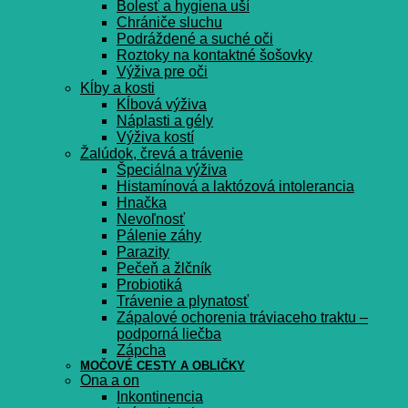
Bolesť a hygiena uší
Chrániče sluchu
Podráždené a suché oči
Roztoky na kontaktné šošovky
Výživa pre oči
Kĺby a kosti
Kĺbová výživa
Náplasti a gély
Výživa kostí
Žalúdok, črevá a trávenie
Špeciálna výživa
Histamínová a laktózová intolerancia
Hnačka
Nevoľnosť
Pálenie záhy
Parazity
Pečeň a žlčník
Probiotiká
Trávenie a plynatosť
Zápalové ochorenia tráviaceho traktu –
podporná liečba
Zápcha
MOČOVÉ CESTY A OBLIČKY
Ona a on
Inkontinencia