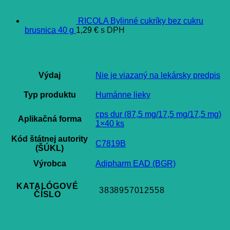
RICOLA Bylinné cukríky bez cukru
brusnica 40 g
1,29
€
s DPH
Ďalšie informácie
Výdaj
Nie je viazaný na lekársky predpis
Typ produktu
Humánne lieky
cps dur (87,5 mg/17,5 mg/17,5 mg)
Aplikačná forma
1×40 ks
Kód štátnej autority
C7819B
(ŠÚKL)
Výrobca
Adipharm EAD (BGR)
KATALÓGOVÉ
3838957012558
ČÍSLO
Súvisiace produkty