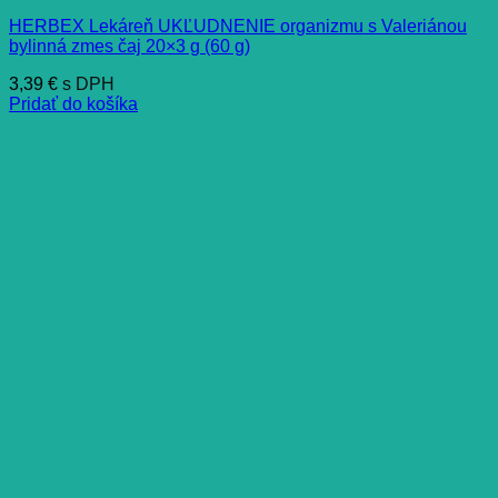
HERBEX Lekáreň UKĽUDNENIE organizmu s Valeriánou
bylinná zmes čaj 20×3 g (60 g)
3,39
€
s DPH
Pridať do košíka