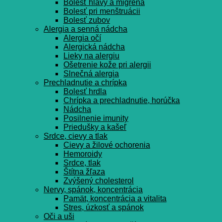
Bolesť hlavy a migréna
Bolesť pri menštruácii
Bolesť zubov
Alergia a senná nádcha
Alergia očí
Alergická nádcha
Lieky na alergiu
Ošetrenie kože pri alergii
Slnečná alergia
Prechladnutie a chrípka
Bolesť hrdla
Chrípka a prechladnutie, horúčka
Nádcha
Posilnenie imunity
Priedušky a kašeľ
Srdce, cievy a tlak
Cievy a žilové ochorenia
Hemoroidy
Srdce, tlak
Štítna žľaza
Zvýšený cholesterol
Nervy, spánok, koncentrácia
Pamät, koncentrácia a vitalita
Stres, úzkosť a spánok
Oči a uši