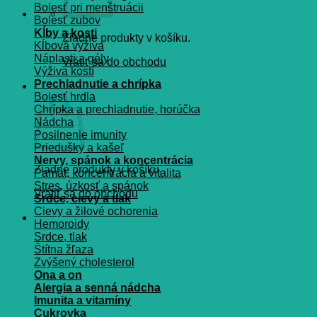
Bolesť pri menštruácii
Bolesť zubov
Kĺby a kosti
Žiadne produkty v košíku.
Kĺbová výživa
Náplasti a gély
Vrátiť sa do obchodu
Výživa kostí
Prechladnutie a chrípka
Košík
Bolesť hrdla
Chrípka a prechladnutie, horúčka
Nádcha
Posilnenie imunity
Priedušky a kašeľ
Nervy, spánok a koncentrácia
Žiadne produkty v košíku.
Pamät, koncentrácia a vitalita
Stres, úzkosť a spánok
Vrátiť sa do obchodu
Srdce, cievy a tlak
Cievy a žilové ochorenia
Hemoroidy
Srdce, tlak
Štítna žľaza
Zvýšený cholesterol
Ona a on
Alergia a senná nádcha
Imunita a vitamíny
Cukrovka