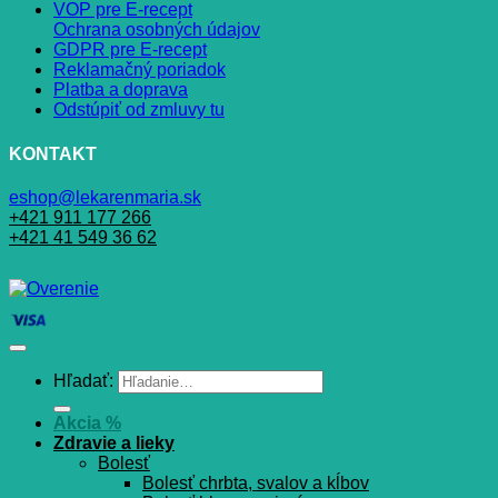
VOP pre E-recept
Ochrana osobných údajov
GDPR pre E-recept
Reklamačný poriadok
Platba a doprava
Odstúpiť od zmluvy tu
KONTAKT
eshop@lekarenmaria.sk
+421 911 177 266
+421 41 549 36 62
Hľadať:
Akcia %
Zdravie a lieky
Bolesť
Bolesť chrbta, svalov a kĺbov