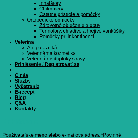
Inhalátory
Glukomery
Ostatné prístroje a pomôcky
Ortopedické pomôcky
Zdravotné oblečenie a obuv
Termofory, chladivé a hrejivé vankúšiky
Pomôcky pri inkontinencii
Veterina
Antiparazitiká
Veterinárna kozmetika
Veterinárne doplnky stravy
Prihlásenie / Registrovať sa
O nás
Služby
Vyšetrenia
E-recept
Blog
Q&A
Kontakty
Prihlásenie
Používateľské meno alebo e-mailová adresa
*
Povinné