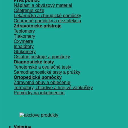
Prvá pomoc
Náplasti a obväzový materiál
Ošetrenie kože
Lekárnička a chirugické pomôcky
Ochranné pomôcky a dezinfekcia
Zdravotnícke prístroje
Teplomery
Tlakomery
Oxymetre
Inhalátory
Glukomery
Ostatné prístroje a pomôcky
Diagnostické testy
Tehotenské a ovulačné testy
Samodiagnostické testy a prúžky
Ortopedické pomôcky
Zdravotná obuv a oblečenie
Termofory, chladivé a hrejivé vankúšiky
Pomôcky na inkotinenciu
Veterina