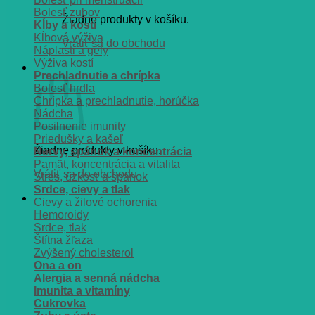
Bolesť zubov
Žiadne produkty v košíku.
Kĺby a kosti
Kĺbová výživa
Vrátiť sa do obchodu
Náplasti a gély
Výživa kostí
Košík
Prechladnutie a chrípka
Bolesť hrdla
Chrípka a prechladnutie, horúčka
Nádcha
Posilnenie imunity
Priedušky a kašeľ
Žiadne produkty v košíku.
Nervy, spánok a koncentrácia
Pamät, koncentrácia a vitalita
Vrátiť sa do obchodu
Stres, úzkosť a spánok
Srdce, cievy a tlak
Cievy a žilové ochorenia
Hemoroidy
Srdce, tlak
Štítna žľaza
Zvýšený cholesterol
Ona a on
Alergia a senná nádcha
Imunita a vitamíny
Cukrovka