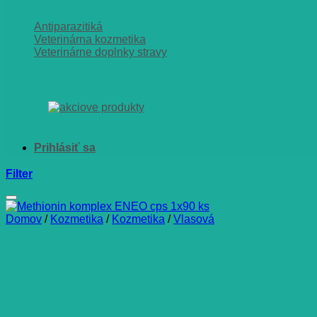
Antiparazitiká
Veterinárna kozmetika
Veterinárne doplnky stravy
Filter
Domov
/
Kozmetika
/
Kozmetika
/
Vlasová
Methionin komplex ENEO cps 