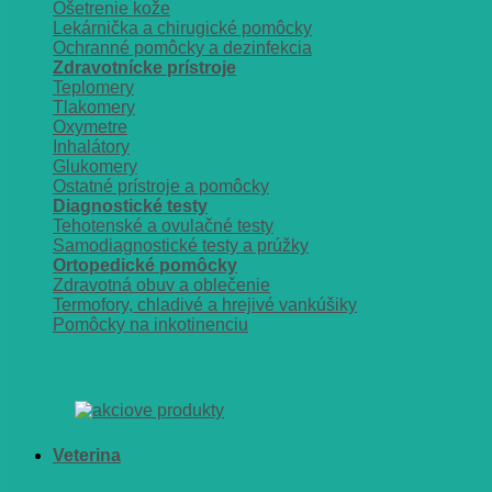
Ošetrenie kože
Lekárnička a chirugické pomôcky
Ochranné pomôcky a dezinfekcia
Zdravotnícke prístroje
Teplomery
Tlakomery
Oxymetre
Inhalátory
Glukomery
Ostatné prístroje a pomôcky
Diagnostické testy
Tehotenské a ovulačné testy
Samodiagnostické testy a prúžky
Ortopedické pomôcky
Zdravotná obuv a oblečenie
Termofory, chladivé a hrejivé vankúšiky
Pomôcky na inkotinenciu
Veterina