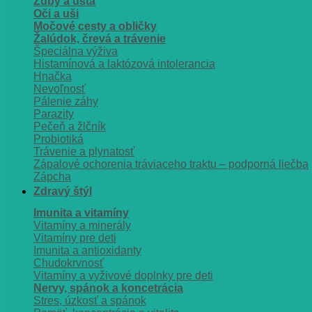
Zuby a ústa
Oči a uši
Močové cesty a obličky
Žalúdok, črevá a trávenie
Špeciálna výživa
Histamínová a laktózová intolerancia
Hnačka
Nevoľnosť
Pálenie záhy
Parazity
Pečeň a žlčník
Probiotiká
Trávenie a plynatosť
Zápalové ochorenia tráviaceho traktu – podporná liečba
Zápcha
Zdravý štýl
Imunita a vitamíny
Vitamíny a minerály
Vitamíny pre deti
Imunita a antioxidanty
Chudokrvnosť
Vitamíny a vyživové doplnky pre deti
Nervy, spánok a koncetrácia
Stres, úzkosť a spánok