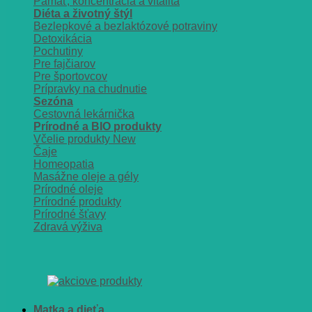
Pamäť, koncentrácia a vitalita
Diéta a životný štýl
Bezlepkové a bezlaktózové potraviny
Detoxikácia
Pochutiny
Pre fajčiarov
Pre športovcov
Prípravky na chudnutie
Sezóna
Cestovná lekárnička
Prírodné a BIO produkty
Včelie produkty
Čaje
Homeopatia
Masážne oleje a gély
Prírodné oleje
Prírodné produkty
Prírodné šťavy
Zdravá výživa
Matka a dieťa