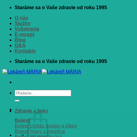
Skip
Staráme sa o Vaše zdravie od roku 1995
to
O nás
content
Služby
Vyšetrenia
E-recept
Blog
Q&A
Kontakty
Staráme sa o Vaše zdravie od roku 1995
Hľadať:
Zdravie a lieky
Bolesť
Bolesť chrbta, svalov a kĺbov
Bolesť hlavy a migréna
Bolesť pri menštruácii