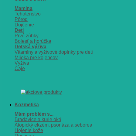
Mamina
Tehotenstvo
Pôrod
Dojčenie
Deti
Prvé zúbky
Bolesť a horúčka
Detská výživa
Vitamíny a vyživové doplnky pre deti
Mlieka pre kojencov
Výživa
Čaje
Kozmetika
Mám problém s...
Bradavice a kurie oká
Atopický ekzém, psoriáza a seborea
Hojenie kože
Rosacea