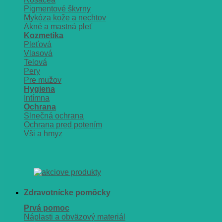
Pigmentové škvrny
Mykóza kože a nechtov
Akné a mastná pleť
Kozmetika
Pleťová
Vlasová
Telová
Pery
Pre mužov
Hygiena
Intímna
Ochrana
Slnečná ochrana
Ochrana pred potením
Vši a hmyz
Zdravotnícke pomôcky
Prvá pomoc
Náplasti a obväzový materiál