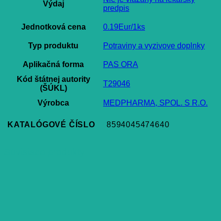
Výdaj
predpis
Jednotková cena
0.19Eur/1ks
Typ produktu
Potraviny a vyzivove doplnky
Aplikačná forma
PAS ORA
Kód štátnej autority
T29046
(ŠÚKL)
Výrobca
MEDPHARMA, SPOL. S R.O.
KATALÓGOVÉ ČÍSLO
8594045474640
Súvisiace produkty