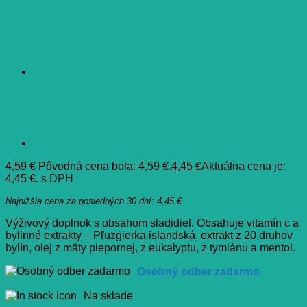
4,59
€
Pôvodná cena bola: 4,59 €.
4,45
€
Aktuálna cena je:
4,45 €.
s DPH
Najnižšia cena za posledných 30 dní:
4,45
€
Výživový doplnok s obsahom sladidiel. Obsahuje vitamín c a
bylinné extrakty – Pľuzgierka islandská, extrakt z 20 druhov
bylín, olej z mäty piepornej, z eukalyptu, z tymiánu a mentol.
Osobný odber zadarmo
Na sklade