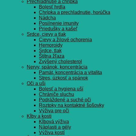
Prechladnutie a chrípka
Bolesť hrdla
Chrípka a prechladnutie, horúčka
Nádcha
Posilnenie imunity
Priedušky a kašeľ
Srdce, cievy a tlak
Cievy a žilové ochorenia
Hemoroidy
Srdce, tlak
Štítna žľaza
Zvýšený cholesterol
Nervy, spánok, koncentrácia
Pamät, koncentrácia a vitalita
Stres, úzkosť a spánok
Oči a uši
Bolesť a hygiena uší
Chrániče sluchu
Podráždené a suché oči
Roztoky na kontaktné šošovky
Výživa pre oči
Kĺby a kosti
Kĺbová výživa
Náplasti a gély
Výživa kostí