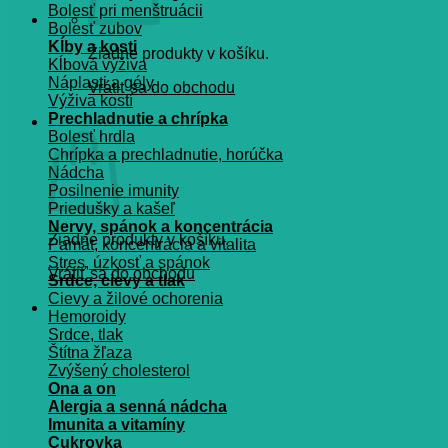
Bolesť pri menštruácii
Bolesť zubov
Kĺby a kosti
Žiadne produkty v košíku.
Kĺbová výživa
Náplasti a gély
Vrátiť sa do obchodu
Výživa kostí
Prechladnutie a chrípka
Košík
Bolesť hrdla
Chrípka a prechladnutie, horúčka
Nádcha
Posilnenie imunity
Priedušky a kašeľ
Nervy, spánok a koncentrácia
Žiadne produkty v košíku.
Pamät, koncentrácia a vitalita
Stres, úzkosť a spánok
Vrátiť sa do obchodu
Srdce, cievy a tlak
Cievy a žilové ochorenia
Hemoroidy
Srdce, tlak
Štítna žľaza
Zvýšený cholesterol
Ona a on
Alergia a senná nádcha
Imunita a vitamíny
Cukrovka