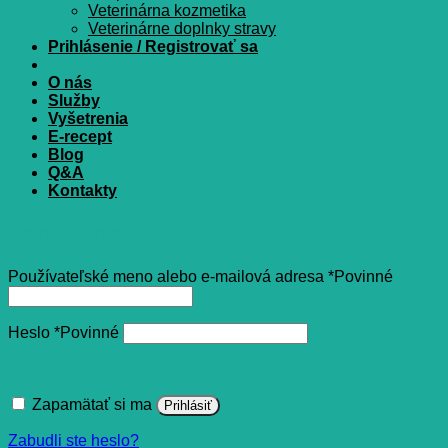
Veterinárna kozmetika
Veterinárne doplnky stravy
Prihlásenie / Registrovať sa
O nás
Služby
Vyšetrenia
E-recept
Blog
Q&A
Kontakty
Prihlásenie
Používateľské meno alebo e-mailová adresa
*
Povinné
Heslo
*
Povinné
Zapamätať si ma
Prihlásiť
Zabudli ste heslo?