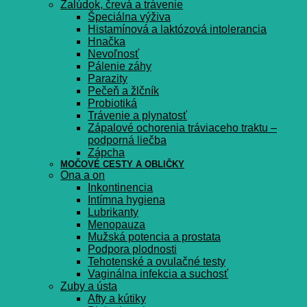
Žalúdok, črevá a trávenie
Špeciálna výživa
Histamínová a laktózová intolerancia
Hnačka
Nevoľnosť
Pálenie záhy
Parazity
Pečeň a žlčník
Probiotiká
Trávenie a plynatosť
Zápalové ochorenia tráviaceho traktu –
podporná liečba
Zápcha
MOČOVÉ CESTY A OBLIČKY
Ona a on
Inkontinencia
Intímna hygiena
Lubrikanty
Menopauza
Mužská potencia a prostata
Podpora plodnosti
Tehotenské a ovulačné testy
Vaginálna infekcia a suchosť
Zuby a ústa
Afty a kútiky