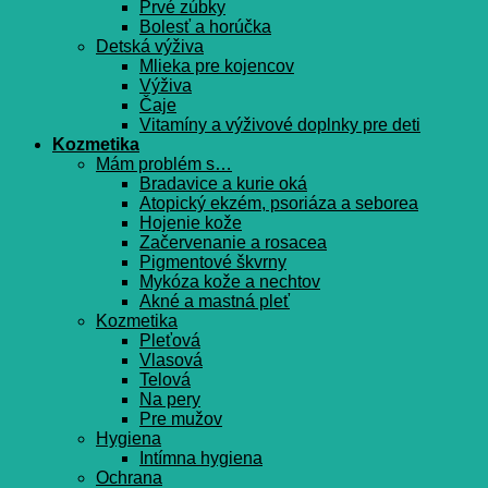
Prvé zúbky
Bolesť a horúčka
Detská výživa
Mlieka pre kojencov
Výživa
Čaje
Vitamíny a výživové doplnky pre deti
Kozmetika
Mám problém s…
Bradavice a kurie oká
Atopický ekzém, psoriáza a seborea
Hojenie kože
Začervenanie a rosacea
Pigmentové škvrny
Mykóza kože a nechtov
Akné a mastná pleť
Kozmetika
Pleťová
Vlasová
Telová
Na pery
Pre mužov
Hygiena
Intímna hygiena
Ochrana