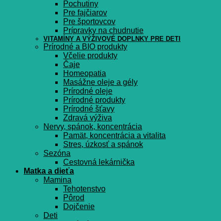
Pochutiny
Pre fajčiarov
Pre športovcov
Prípravky na chudnutie
VITAMÍNY A VÝŽIVOVÉ DOPLNKY PRE DETI
Prírodné a BIO produkty
Včelie produkty
Čaje
Homeopatia
Masážne oleje a gély
Prírodné oleje
Prírodné produkty
Prírodné šťavy
Zdravá výživa
Nervy, spánok, koncentrácia
Pamät, koncentrácia a vitalita
Stres, úzkosť a spánok
Sezóna
Cestovná lekárnička
Matka a dieťa
Mamina
Tehotenstvo
Pôrod
Dojčenie
Deti