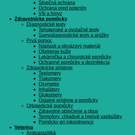
Slnečná ochrana
Ochrana pred potením
Vši a hmyz
Zdravotnícke pomôcky
Diagnostické testy
Tehotenské a ovulačné testy
Samodiagnostické testy a prúžky
Prvá pomoc
Náplasti a obväzový materiál
Ošetrenie kože
Lekárnička a chirurgické pomôcky
Ochranné pomôcky a dezinfekcia
Zdravotnícke prístroje
Teplomery
Tlakomery
Oxymetre
Inhalátory
Glukomery
Ostatné prístroje a pomôcky
Ortopedické pomôcky
Zdravotné oblečenie a obuv
Termofory, chladivé a hrejivé vankúšiky
Pomôcky pri inkontinencii
Veterina
Antiparazitiká