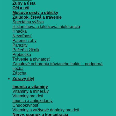
Zuby a ústa
Oči a uši
Močové cesty a obličky
Žalúdok, črevá a trávenie
Špeciálna výživa
Histamínová a laktózová intolerancia
Hnačka
Nevoľnosť
Pálenie záhy
Parazity
Pečeň a žlčník
Probiotiká
Trávenie a plynatosť
Zápalové ochorenia tráviaceho traktu – podporná
liečba
Zápcha
Zdravý štýl
Imunita a vitamíny
Vitamíny a minerály
Vitamíny pre deti
Imunita a antioxidanty
Chudokrvnosť
Vitamíny a vyživové doplnky pre deti
Nervy, spánok a koncetrácia