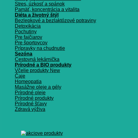
Stres, úzkosť a spánok
Pamäť, koncentrácia a vitalita
Diéta a životný štýl
Bezlepkové a bezlaktózové potraviny
Detoxikácia
Pochutiny
Pre fajčiarov
Pre športovcov
Prípravky na chudnutie
Sezóna
Cestovná lekárnička
Prírodné a BIO produkty
Včelie produkty
Čaje
Homeopatia
Masážne oleje a gély
Prírodné oleje
Prírodné produkty
Prírodné šťavy
Zdravá výživa