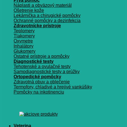
Prvá pomoc
Náplasti a obväzový materiál
Ošetrenie kože
Lekárnička a chirugické pomôcky
Ochranné pomôcky a dezinfekcia
Zdravotnícke prístroje
Teplomery
Tlakomery
Oxymetre
Inhalátory
Glukomery
Ostatné prístroje a pomôcky
Diagnostické testy
Tehotenské a ovulačné testy
Samodiagnostické testy a prúžky
Ortopedické pomôcky
Zdravotná obuv a oblečenie
Termofory, chladivé a hrejivé vankúšiky
Pomôcky na inkotinenciu
Veterina