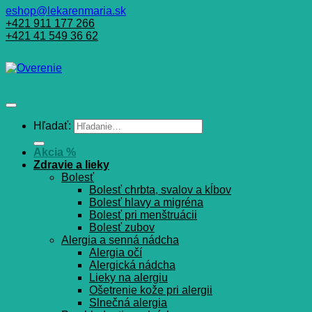
eshop@lekarenmaria.sk
+421 911 177 266
+421 41 549 36 62
Hľadať:
Akcia %
Zdravie a lieky
Bolesť
Bolesť chrbta, svalov a kĺbov
Bolesť hlavy a migréna
Bolesť pri menštruácii
Bolesť zubov
Alergia a senná nádcha
Alergia očí
Alergická nádcha
Lieky na alergiu
Ošetrenie kože pri alergii
Slnečná alergia