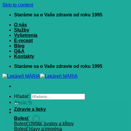
Skip to content
Staráme sa o Vaše zdravie od roku 1995
O nás
Služby
Vyšetrenia
E-recept
Blog
Q&A
Kontakty
Staráme sa o Vaše zdravie od roku 1995
Hľadať:
Akcia %
Zdravie a lieky
Bolesť
Bolesť chrbta, svalov a kĺbov
Bolesť hlavy a migréna