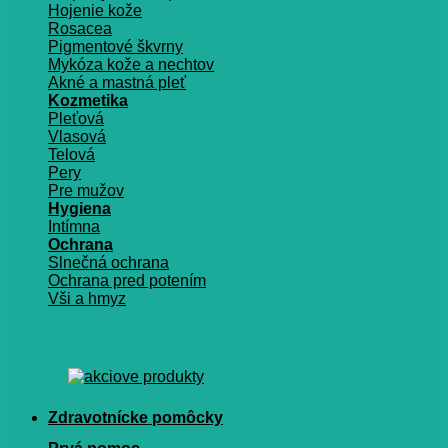
Hojenie kože
Rosacea
Pigmentové škvrny
Mykóza kože a nechtov
Akné a mastná pleť
Kozmetika
Pleťová
Vlasová
Telová
Pery
Pre mužov
Hygiena
Intímna
Ochrana
Slnečná ochrana
Ochrana pred potením
Vši a hmyz
Zdravotnícke pomôcky