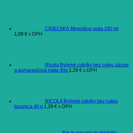
CÍGEĽSKÁ Minerálna voda 330 ml
1,09
€
s DPH
Ricola Bylinné cukríky bez cukru zázvor
a pomarančová mäta 40g
1,29
€
s DPH
RICOLA Bylinné cukríky bez cukru
brusnica 40 g
1,29
€
s DPH
Ďalšie informácie
Nie je viazaný na lekársky