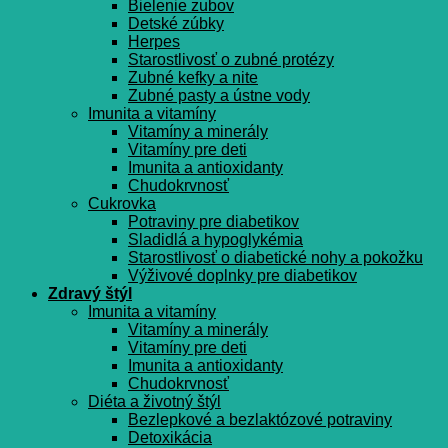
Bielenie zubov
Detské zúbky
Herpes
Starostlivosť o zubné protézy
Zubné kefky a nite
Zubné pasty a ústne vody
Imunita a vitamíny
Vitamíny a minerály
Vitamíny pre deti
Imunita a antioxidanty
Chudokrvnosť
Cukrovka
Potraviny pre diabetikov
Sladidlá a hypoglykémia
Starostlivosť o diabetické nohy a pokožku
Výživové doplnky pre diabetikov
Zdravý štýl
Imunita a vitamíny
Vitamíny a minerály
Vitamíny pre deti
Imunita a antioxidanty
Chudokrvnosť
Diéta a životný štýl
Bezlepkové a bezlaktózové potraviny
Detoxikácia