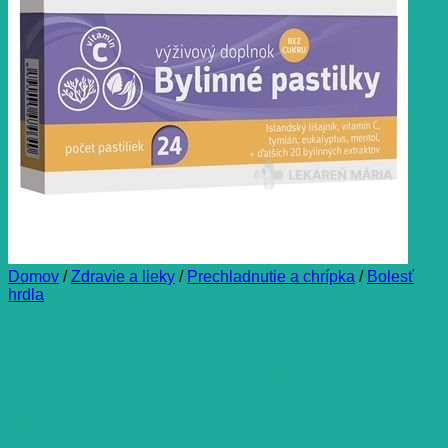
Domov
/
Zdravie a lieky
/
Prechladnutie a chrípka
/
Bolesť
hrdla
PLUS LEKÁREŇ Bylinné
pastilky Islandský lišajník +
vitamín C 24 ks