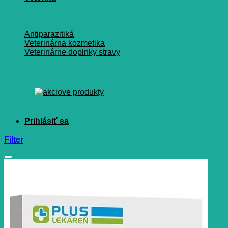
Antiparazitiká
Veterinárna kozmetika
Veterinárne doplnky stravy
Filter