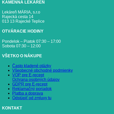
KAMENNÁ LEKÁREŇ
Lekáreň MÁRIA, s.r.o
Rajecká cesta 14
013 13 Rajecké Teplice
OTVÁRACIE HODINY
Pondelok – Piatok 07:30 – 17:00
Sobota 07:30 – 12:00
VŠETKO O NÁKUPE
Často kladené otázky
Všeobecné obchodné podmienky
VOP pre E-recept
Ochrana osobných údajov
GDPR pre E-recept
Reklamačný poriadok
Platba a doprava
Odstúpiť od zmluvy tu
KONTAKT