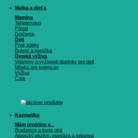
Matka a dieťa
Mamina
Tehotenstvo
Pôrod
Dojčenie
Deti
Prvé zúbky
Bolesť a horúčka
Detská výživa
Vitamíny a vyživové doplnky pre deti
Mlieka pre kojencov
Výživa
Čaje
Kozmetika
Mám problém s...
Bradavice a kurie oká
Atopický ekzém, psoriáza a seborea