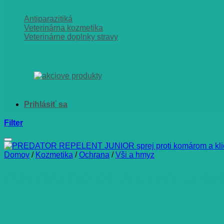
Antiparazitiká
Veterinárna kozmetika
Veterinárne doplnky stravy
Filter
Domov
/
Kozmetika
/
Ochrana
/
Vši a hmyz
PREDATOR REPELENT JUNIOR s