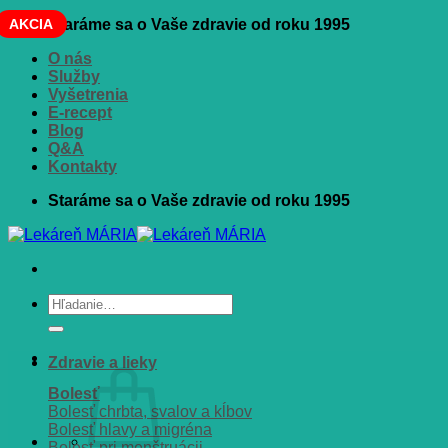
Skip
AKCIA
Staráme sa o Vaše zdravie od roku 1995
to
O nás
content
Služby
Vyšetrenia
E-recept
Blog
Q&A
Kontakty
Staráme sa o Vaše zdravie od roku 1995
Hľadať:
Zdravie a lieky
Bolesť
Bolesť chrbta, svalov a kĺbov
Bolesť hlavy a migréna
Bolesť pri menštruácii