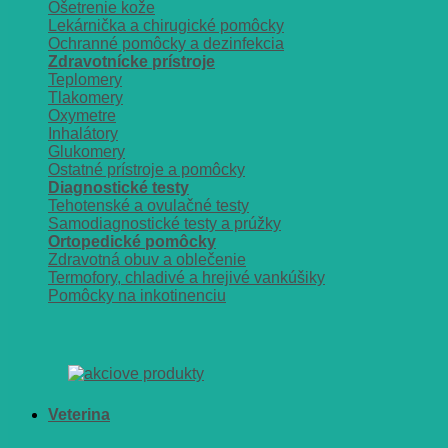
Ošetrenie kože
Lekárnička a chirugické pomôcky
Ochranné pomôcky a dezinfekcia
Zdravotnícke prístroje
Teplomery
Tlakomery
Oxymetre
Inhalátory
Glukomery
Ostatné prístroje a pomôcky
Diagnostické testy
Tehotenské a ovulačné testy
Samodiagnostické testy a prúžky
Ortopedické pomôcky
Zdravotná obuv a oblečenie
Termofory, chladivé a hrejivé vankúšiky
Pomôcky na inkotinenciu
Veterina