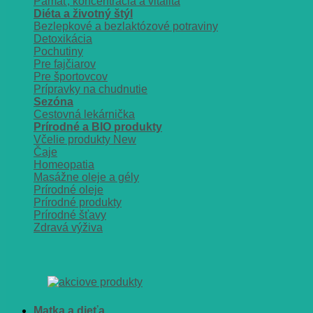
Pamäť, koncentrácia a vitalita
Diéta a životný štýl
Bezlepkové a bezlaktózové potraviny
Detoxikácia
Pochutiny
Pre fajčiarov
Pre športovcov
Prípravky na chudnutie
Sezóna
Cestovná lekárnička
Prírodné a BIO produkty
Včelie produkty
Čaje
Homeopatia
Masážne oleje a gély
Prírodné oleje
Prírodné produkty
Prírodné šťavy
Zdravá výživa
Matka a dieťa