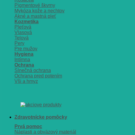
Pigmentové škvrny
Mykóza kože a nechtov
Akné a mastná pleť
Kozmetika
Pleťová
Vlasová
Telová
Pery
Pre mužov
Hygiena
Intímna
Ochrana
Slnečná ochrana
Ochrana pred potením
Vši a hmyz
Zdravotnícke pomôcky
Prvá pomoc
Náplasti a obväzový materiál