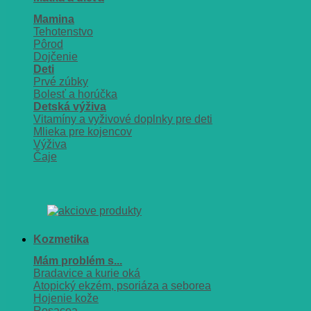
Mamina
Tehotenstvo
Pôrod
Dojčenie
Deti
Prvé zúbky
Bolesť a horúčka
Detská výživa
Vitamíny a vyživové doplnky pre deti
Mlieka pre kojencov
Výživa
Čaje
Kozmetika
Mám problém s...
Bradavice a kurie oká
Atopický ekzém, psoriáza a seborea
Hojenie kože
Rosacea