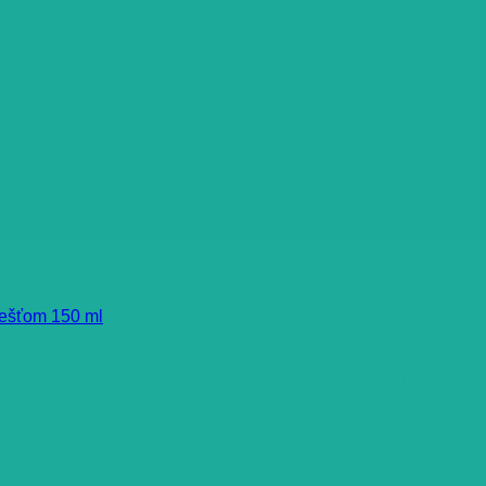
prej proti komárom a kliešť