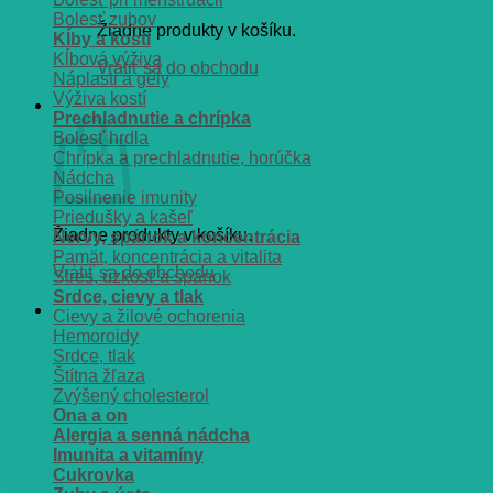
Bolesť zubov
Žiadne produkty v košíku.
Kĺby a kosti
Kĺbová výživa
Vrátiť sa do obchodu
Náplasti a gély
Výživa kostí
Košík
Prechladnutie a chrípka
Bolesť hrdla
Chrípka a prechladnutie, horúčka
Nádcha
Posilnenie imunity
Priedušky a kašeľ
Žiadne produkty v košíku.
Nervy, spánok a koncentrácia
Pamät, koncentrácia a vitalita
Vrátiť sa do obchodu
Stres, úzkosť a spánok
Srdce, cievy a tlak
Cievy a žilové ochorenia
Hemoroidy
Srdce, tlak
Štítna žľaza
Zvýšený cholesterol
Ona a on
Alergia a senná nádcha
Imunita a vitamíny
Cukrovka