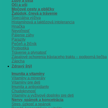
Zuby a ústa
Oči a uši
Močové cesty a obličky
Žalúdok, črevá a trávenie
Špeciálna výživa
Histamínová a laktózová intolerancia
Hnačka
Nevoľnosť
Pálenie záhy
Parazity
Pečeň a žlčník
Probiotiká
Trávenie a plynatosť
Zápalové ochorenia tráviaceho traktu – podporná liečba
Zápcha
Zdravý štýl
Imunita a vitamíny
Vitamíny a minerály
Vitamíny pre deti
Imunita a antioxidanty
Chudokrvnosť
Vitamíny a vyživové doplnky pre deti
Nervy, spánok a koncetrácia
Stres, úzkosť a spánok