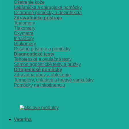
Ošetrenie kože
Lekárnička a chirugické pomôcky
Ochranné pomôcky a dezinfekcia
Zdravotnícke prístroje
Teplomery
Tlakomery
Oxymetre
Inhalátory
Glukomery
Ostatné prístroje a pomôcky
Diagnostické testy
Tehotenské a ovulačné testy
Samodiagnostické testy a prúžky
Ortopedické pomôcky
Zdravotná obuv a oblečenie
Termofory, chladivé a hrejivé vankúšiky
Pomôcky na inkotinenciu
Veterina