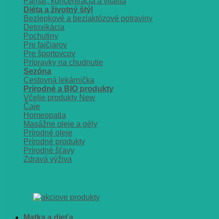
Pamäť, koncentrácia a vitalita
Diéta a životný štýl
Bezlepkové a bezlaktózové potraviny
Detoxikácia
Pochutiny
Pre fajčiarov
Pre športovcov
Prípravky na chudnutie
Sezóna
Cestovná lekárnička
Prírodné a BIO produkty
Včelie produkty
Čaje
Homeopatia
Masážne oleje a gély
Prírodné oleje
Prírodné produkty
Prírodné šťavy
Zdravá výživa
Matka a dieťa