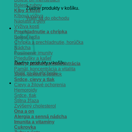
Bolesť zubov
Žiadne produkty v košíku.
Kĺby a kosti
Kĺbová výživa
Vrátiť sa do obchodu
Náplasti a gély
Výživa kostí
Košík
Prechladnutie a chrípka
Bolesť hrdla
Chrípka a prechladnutie, horúčka
Nádcha
Posilnenie imunity
Priedušky a kašeľ
Žiadne produkty v košíku.
Nervy, spánok a koncentrácia
Pamät, koncentrácia a vitalita
Vrátiť sa do obchodu
Stres, úzkosť a spánok
Srdce, cievy a tlak
Cievy a žilové ochorenia
Hemoroidy
Srdce, tlak
Štítna žľaza
Zvýšený cholesterol
Ona a on
Alergia a senná nádcha
Imunita a vitamíny
Cukrovka