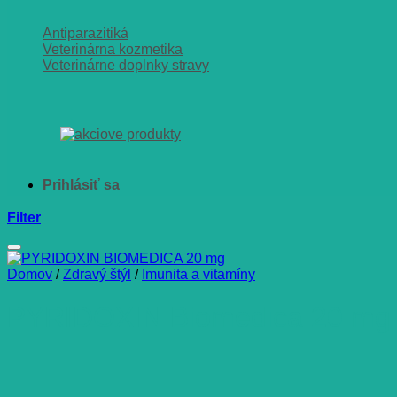
Antiparazitiká
Veterinárna kozmetika
Veterinárne doplnky stravy
Filter
Domov
/
Zdravý štýl
/
Imunita a vitamíny
PYRIDOXIN Biomedica 20 mg 