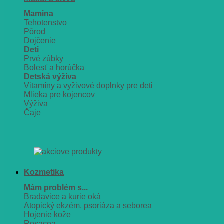
Mamina
Tehotenstvo
Pôrod
Dojčenie
Deti
Prvé zúbky
Bolesť a horúčka
Detská výživa
Vitamíny a vyživové doplnky pre deti
Mlieka pre kojencov
Výživa
Čaje
Kozmetika
Mám problém s...
Bradavice a kurie oká
Atopický ekzém, psoriáza a seborea
Hojenie kože
Rosacea