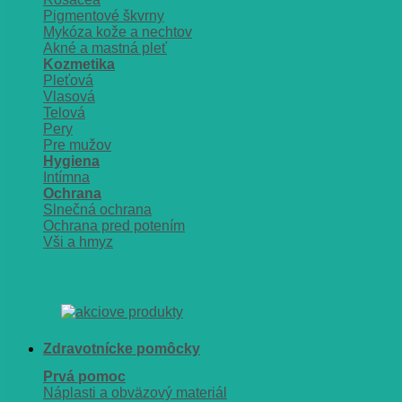
Pigmentové škvrny
Mykóza kože a nechtov
Akné a mastná pleť
Kozmetika
Pleťová
Vlasová
Telová
Pery
Pre mužov
Hygiena
Intímna
Ochrana
Slnečná ochrana
Ochrana pred potením
Vši a hmyz
Zdravotnícke pomôcky
Prvá pomoc
Náplasti a obväzový materiál