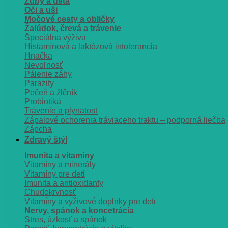
Zuby a ústa
Oči a uši
Močové cesty a obličky
Žalúdok, črevá a trávenie
Špeciálna výživa
Histamínová a laktózová intolerancia
Hnačka
Nevoľnosť
Pálenie záhy
Parazity
Pečeň a žlčník
Probiotiká
Trávenie a plynatosť
Zápalové ochorenia tráviaceho traktu – podporná liečba
Zápcha
Zdravý štýl
Imunita a vitamíny
Vitamíny a minerály
Vitamíny pre deti
Imunita a antioxidanty
Chudokrvnosť
Vitamíny a vyživové doplnky pre deti
Nervy, spánok a koncetrácia
Stres, úzkosť a spánok