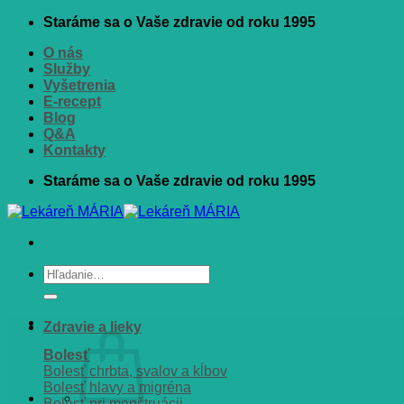
Skip
Staráme sa o Vaše zdravie od roku 1995
to
O nás
content
Služby
Vyšetrenia
E-recept
Blog
Q&A
Kontakty
Staráme sa o Vaše zdravie od roku 1995
Hľadať:
Zdravie a lieky
Bolesť
Bolesť chrbta, svalov a kĺbov
Bolesť hlavy a migréna
Bolesť pri menštruácii