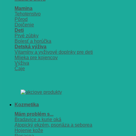
Mamina
Tehotenstvo
Pôrod
Dojčenie
Deti
Prvé zúbky
Bolesť a horúčka
Detská výživa
Vitamíny a vyživové doplnky pre deti
Mlieka pre kojencov
Výživa
Čaje
Kozmetika
Mám problém s...
Bradavice a kurie oká
Atopický ekzém, psoriáza a seborea
Hojenie kože
Rosacea