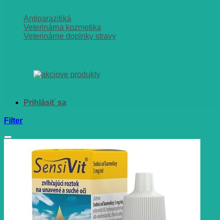
Antiparazitiká
Veterinárna kozmetika
Veterinárne doplnky stravy
Filter