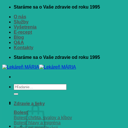
Skip
Staráme sa o Vaše zdravie od roku 1995
to
O nás
content
Služby
Vyšetrenia
E-recept
Blog
Q&A
Kontakty
Staráme sa o Vaše zdravie od roku 1995
Hľadať:
Zdravie a lieky
Bolesť
Bolesť chrbta, svalov a kĺbov
Bolesť hlavy a migréna
Bolesť pri menštruácii