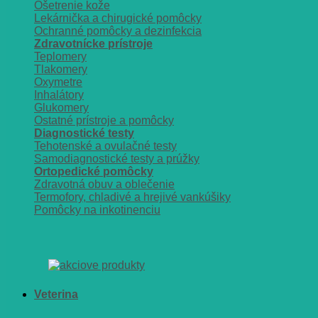
Ošetrenie kože
Lekárnička a chirugické pomôcky
Ochranné pomôcky a dezinfekcia
Zdravotnícke prístroje
Teplomery
Tlakomery
Oxymetre
Inhalátory
Glukomery
Ostatné prístroje a pomôcky
Diagnostické testy
Tehotenské a ovulačné testy
Samodiagnostické testy a prúžky
Ortopedické pomôcky
Zdravotná obuv a oblečenie
Termofory, chladivé a hrejivé vankúšiky
Pomôcky na inkotinenciu
Veterina