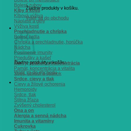
Bolesť zubov
Žiadne produkty v košíku.
Kĺby a kosti
Kĺbová výživa
Vrátiť sa do obchodu
Náplasti a gély
Výživa kostí
Košík
Prechladnutie a chrípka
Bolesť hrdla
Chrípka a prechladnutie, horúčka
Nádcha
Posilnenie imunity
Priedušky a kašeľ
Žiadne produkty v košíku.
Nervy, spánok a koncentrácia
Pamät, koncentrácia a vitalita
Vrátiť sa do obchodu
Stres, úzkosť a spánok
Srdce, cievy a tlak
Cievy a žilové ochorenia
Hemoroidy
Srdce, tlak
Štítna žľaza
Zvýšený cholesterol
Ona a on
Alergia a senná nádcha
Imunita a vitamíny
Cukrovka