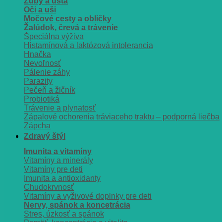
Zuby a ústa
Oči a uši
Močové cesty a obličky
Žalúdok, črevá a trávenie
Špeciálna výživa
Histamínová a laktózová intolerancia
Hnačka
Nevoľnosť
Pálenie záhy
Parazity
Pečeň a žlčník
Probiotiká
Trávenie a plynatosť
Zápalové ochorenia tráviaceho traktu – podporná liečba
Zápcha
Zdravý štýl
Imunita a vitamíny
Vitamíny a minerály
Vitamíny pre deti
Imunita a antioxidanty
Chudokrvnosť
Vitamíny a vyživové doplnky pre deti
Nervy, spánok a koncetrácia
Stres, úzkosť a spánok