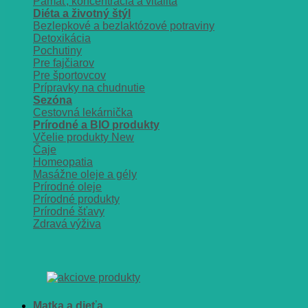
Pamäť, koncentrácia a vitalita
Diéta a životný štýl
Bezlepkové a bezlaktózové potraviny
Detoxikácia
Pochutiny
Pre fajčiarov
Pre športovcov
Prípravky na chudnutie
Sezóna
Cestovná lekárnička
Prírodné a BIO produkty
Včelie produkty
Čaje
Homeopatia
Masážne oleje a gély
Prírodné oleje
Prírodné produkty
Prírodné šťavy
Zdravá výživa
Matka a dieťa