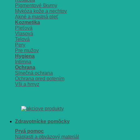
Pigmentové škvrny
Mykóza kože a nechtov
Akné a mastná pleť
Kozmetika
Pleťová
Vlasová
Telová
Pery
Pre mužov
Hygiena
Intímna
Ochrana
Slnečná ochrana
Ochrana pred potením
Vši a hmyz
Zdravotnícke pomôcky
Prvá pomoc
Náplasti a obväzový materiál