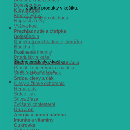
Bolesť zubov
Žiadne produkty v košíku.
Kĺby a kosti
Kĺbová výživa
Vrátiť sa do obchodu
Náplasti a gély
Výživa kostí
Košík
Prechladnutie a chrípka
Bolesť hrdla
Chrípka a prechladnutie, horúčka
Nádcha
Posilnenie imunity
Priedušky a kašeľ
Žiadne produkty v košíku.
Nervy, spánok a koncentrácia
Pamät, koncentrácia a vitalita
Vrátiť sa do obchodu
Stres, úzkosť a spánok
Srdce, cievy a tlak
Cievy a žilové ochorenia
Hemoroidy
Srdce, tlak
Štítna žľaza
Zvýšený cholesterol
Ona a on
Alergia a senná nádcha
Imunita a vitamíny
Cukrovka