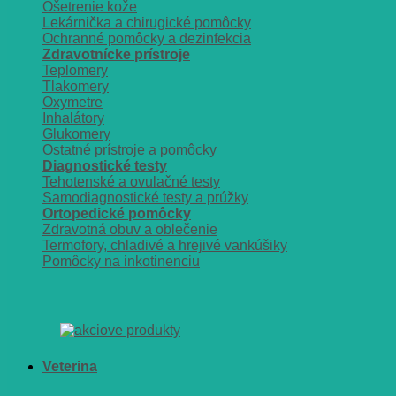
Ošetrenie kože
Lekárnička a chirugické pomôcky
Ochranné pomôcky a dezinfekcia
Zdravotnícke prístroje
Teplomery
Tlakomery
Oxymetre
Inhalátory
Glukomery
Ostatné prístroje a pomôcky
Diagnostické testy
Tehotenské a ovulačné testy
Samodiagnostické testy a prúžky
Ortopedické pomôcky
Zdravotná obuv a oblečenie
Termofory, chladivé a hrejivé vankúšiky
Pomôcky na inkotinenciu
Veterina