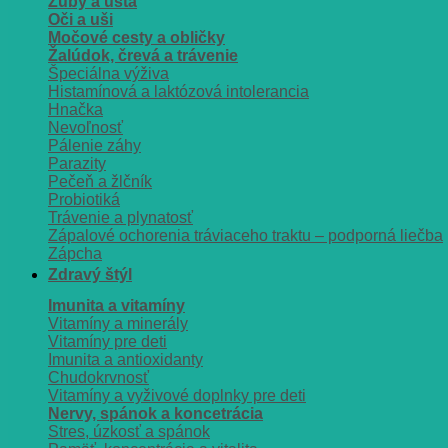
Zuby a ústa
Oči a uši
Močové cesty a obličky
Žalúdok, črevá a trávenie
Špeciálna výživa
Histamínová a laktózová intolerancia
Hnačka
Nevoľnosť
Pálenie záhy
Parazity
Pečeň a žlčník
Probiotiká
Trávenie a plynatosť
Zápalové ochorenia tráviaceho traktu – podporná liečba
Zápcha
Zdravý štýl
Imunita a vitamíny
Vitamíny a minerály
Vitamíny pre deti
Imunita a antioxidanty
Chudokrvnosť
Vitamíny a vyživové doplnky pre deti
Nervy, spánok a koncetrácia
Stres, úzkosť a spánok