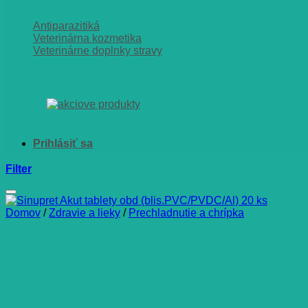
Antiparazitiká
Veterinárna kozmetika
Veterinárne doplnky stravy
Filter
Domov
/
Zdravie a lieky
/
Prechladnutie a chrípka
Sinupret Akut tablety obd (bli