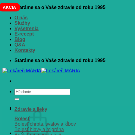
Skip
AKCIA
Staráme sa o Vaše zdravie od roku 1995
to
O nás
content
Služby
Vyšetrenia
E-recept
Blog
Q&A
Kontakty
Staráme sa o Vaše zdravie od roku 1995
Hľadať:
Zdravie a lieky
Bolesť
Bolesť chrbta, svalov a kĺbov
Bolesť hlavy a migréna
Bolesť pri menštruácii