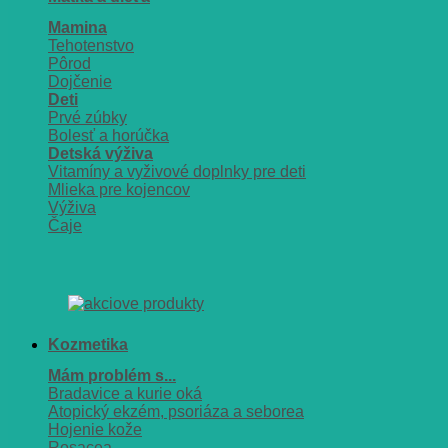
Mamina
Tehotenstvo
Pôrod
Dojčenie
Deti
Prvé zúbky
Bolesť a horúčka
Detská výživa
Vitamíny a vyživové doplnky pre deti
Mlieka pre kojencov
Výživa
Čaje
Kozmetika
Mám problém s...
Bradavice a kurie oká
Atopický ekzém, psoriáza a seborea
Hojenie kože
Rosacea