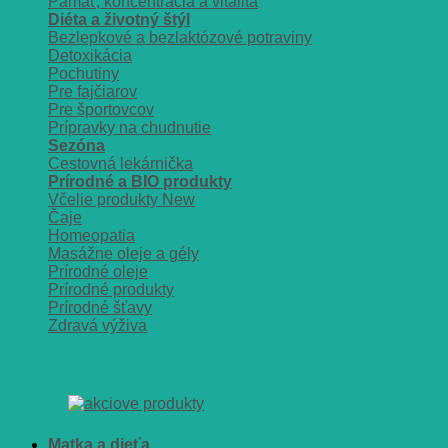
Pamäť, koncentrácia a vitalita
Diéta a životný štýl
Bezlepkové a bezlaktózové potraviny
Detoxikácia
Pochutiny
Pre fajčiarov
Pre športovcov
Prípravky na chudnutie
Sezóna
Cestovná lekárnička
Prírodné a BIO produkty
Včelie produkty
Čaje
Homeopatia
Masážne oleje a gély
Prírodné oleje
Prírodné produkty
Prírodné šťavy
Zdravá výživa
Matka a dieťa