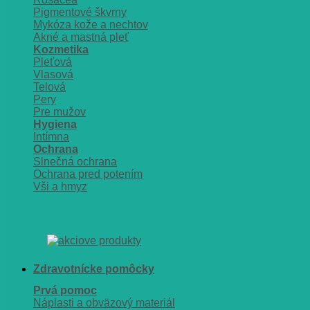
Pigmentové škvrny
Mykóza kože a nechtov
Akné a mastná pleť
Kozmetika
Pleťová
Vlasová
Telová
Pery
Pre mužov
Hygiena
Intímna
Ochrana
Slnečná ochrana
Ochrana pred potením
Vši a hmyz
Zdravotnícke pomôcky
Prvá pomoc
Náplasti a obväzový materiál