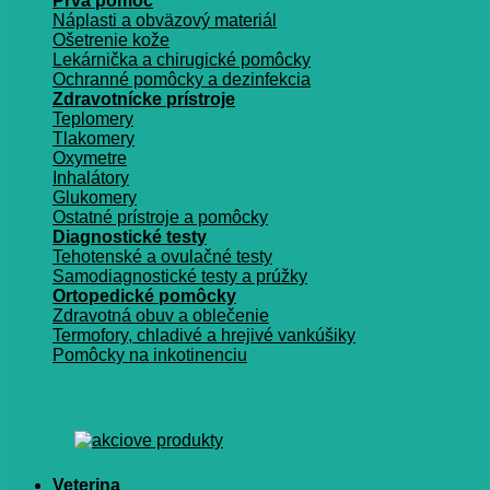
Prvá pomoc
Náplasti a obväzový materiál
Ošetrenie kože
Lekárnička a chirugické pomôcky
Ochranné pomôcky a dezinfekcia
Zdravotnícke prístroje
Teplomery
Tlakomery
Oxymetre
Inhalátory
Glukomery
Ostatné prístroje a pomôcky
Diagnostické testy
Tehotenské a ovulačné testy
Samodiagnostické testy a prúžky
Ortopedické pomôcky
Zdravotná obuv a oblečenie
Termofory, chladivé a hrejivé vankúšiky
Pomôcky na inkotinenciu
Veterina