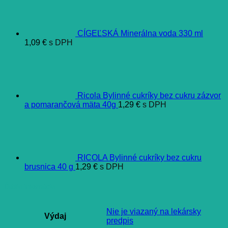
CÍGEĽSKÁ Minerálna voda 330 ml
1,09
€
s DPH
Ricola Bylinné cukríky bez cukru zázvor
a pomarančová mäta 40g
1,29
€
s DPH
RICOLA Bylinné cukríky bez cukru
brusnica 40 g
1,29
€
s DPH
Ďalšie informácie
Nie je viazaný na lekársky
Výdaj
predpis