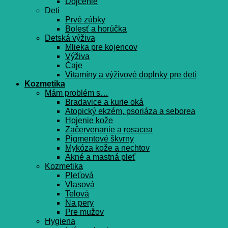
Dojčenie
Deti
Prvé zúbky
Bolesť a horúčka
Detská výživa
Mlieka pre kojencov
Výživa
Čaje
Vitamíny a výživové doplnky pre deti
Kozmetika
Mám problém s…
Bradavice a kurie oká
Atopický ekzém, psoriáza a seborea
Hojenie kože
Začervenanie a rosacea
Pigmentové škvrny
Mykóza kože a nechtov
Akné a mastná pleť
Kozmetika
Pleťová
Vlasová
Telová
Na pery
Pre mužov
Hygiena