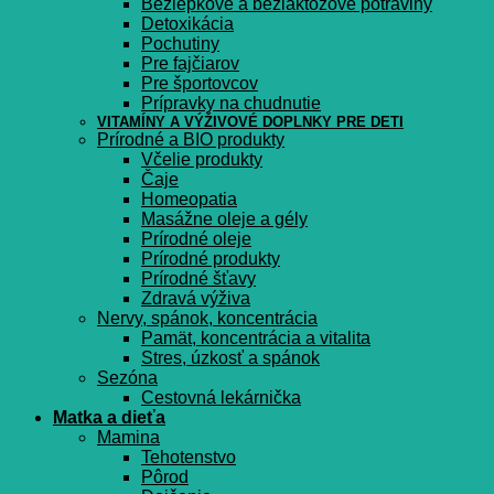
Bezlepkové a bezlaktózové potraviny
Detoxikácia
Pochutiny
Pre fajčiarov
Pre športovcov
Prípravky na chudnutie
VITAMÍNY A VÝŽIVOVÉ DOPLNKY PRE DETI
Prírodné a BIO produkty
Včelie produkty
Čaje
Homeopatia
Masážne oleje a gély
Prírodné oleje
Prírodné produkty
Prírodné šťavy
Zdravá výživa
Nervy, spánok, koncentrácia
Pamät, koncentrácia a vitalita
Stres, úzkosť a spánok
Sezóna
Cestovná lekárnička
Matka a dieťa
Mamina
Tehotenstvo
Pôrod