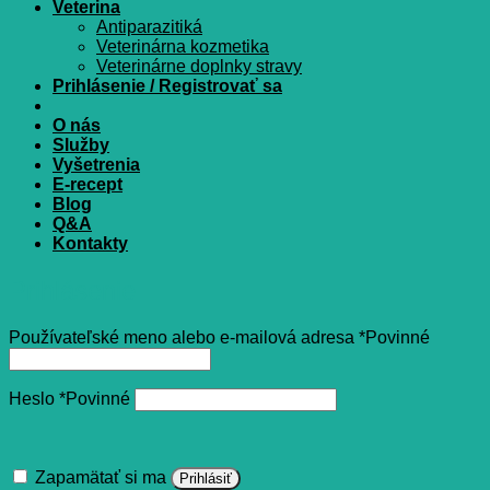
Veterina
Antiparazitiká
Veterinárna kozmetika
Veterinárne doplnky stravy
Prihlásenie / Registrovať sa
O nás
Služby
Vyšetrenia
E-recept
Blog
Q&A
Kontakty
Prihlásenie
Používateľské meno alebo e-mailová adresa
*
Povinné
Heslo
*
Povinné
Zapamätať si ma
Prihlásiť