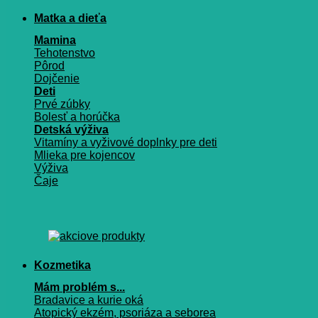
Matka a dieťa
Mamina
Tehotenstvo
Pôrod
Dojčenie
Deti
Prvé zúbky
Bolesť a horúčka
Detská výživa
Vitamíny a vyživové doplnky pre deti
Mlieka pre kojencov
Výživa
Čaje
Kozmetika
Mám problém s...
Bradavice a kurie oká
Atopický ekzém, psoriáza a seborea