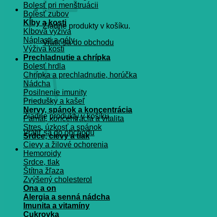
Bolesť pri menštruácii
Bolesť zubov
Kĺby a kosti
Žiadne produkty v košíku.
Kĺbová výživa
Náplasti a gély
Vrátiť sa do obchodu
Výživa kostí
Prechladnutie a chrípka
Košík
Bolesť hrdla
Chrípka a prechladnutie, horúčka
Nádcha
Posilnenie imunity
Priedušky a kašeľ
Nervy, spánok a koncentrácia
Žiadne produkty v košíku.
Pamät, koncentrácia a vitalita
Stres, úzkosť a spánok
Vrátiť sa do obchodu
Srdce, cievy a tlak
Cievy a žilové ochorenia
Hemoroidy
Srdce, tlak
Štítna žľaza
Zvýšený cholesterol
Ona a on
Alergia a senná nádcha
Imunita a vitamíny
Cukrovka