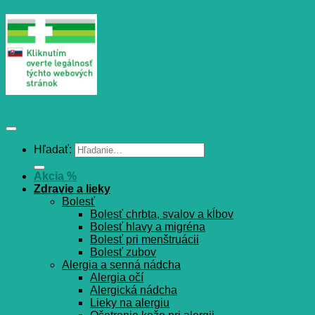
Hľadať:
Akcia %
Zdravie a lieky
Bolesť
Bolesť chrbta, svalov a kĺbov
Bolesť hlavy a migréna
Bolesť pri menštruácii
Bolesť zubov
Alergia a senná nádcha
Alergia očí
Alergická nádcha
Lieky na alergiu