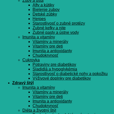
Zuby a ústa
Afty a kútiky
Bielenie zubov
Detské zúbky
Herpes
Starostlivosť o zubné protézy
Zubné kefky a nite
Zubné pasty a ústne vody
Imunita a vitamíny
Vitamíny a minerály
Vitamíny pre deti
Imunita a antioxidanty
Chudokrvnosť
Cukrovka
Potraviny pre diabetikov
Sladidlá a hypoglykémia
Starostlivosť o diabetické nohy a pokožku
Výživové doplnky pre diabetikov
Zdravý štýl
Imunita a vitamíny
Vitamíny a minerály
Vitamíny pre deti
Imunita a antioxidanty
Chudokrvnosť
Diéta a životný štýl