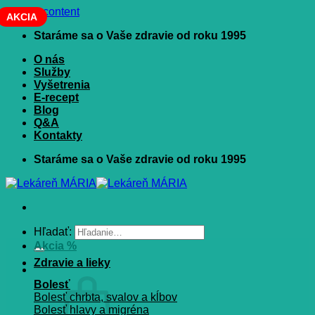
Skip to content
AKCIA
Staráme sa o Vaše zdravie od roku 1995
O nás
Služby
Vyšetrenia
E-recept
Blog
Q&A
Kontakty
Staráme sa o Vaše zdravie od roku 1995
Hľadať:
Akcia %
Zdravie a lieky
Bolesť
Bolesť chrbta, svalov a kĺbov
Bolesť hlavy a migréna