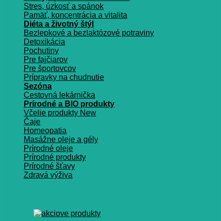
Stres, úzkosť a spánok
Pamäť, koncentrácia a vitalita
Diéta a životný štýl
Bezlepkové a bezlaktózové potraviny
Detoxikácia
Pochutiny
Pre fajčiarov
Pre športovcov
Prípravky na chudnutie
Sezóna
Cestovná lekárnička
Prírodné a BIO produkty
Včelie produkty
Čaje
Homeopatia
Masážne oleje a gély
Prírodné oleje
Prírodné produkty
Prírodné šťavy
Zdravá výživa