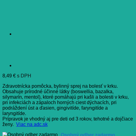
8,49
€
s DPH
Zdravotnícka pomôcka, bylinný sprej na bolesť v krku.
Obsahuje prírodné účinné látky (boswellia, bazalka,
silymarín, mentol), ktoré pomáhajú pri kašli a bolesti v krku,
pri infekciách a zápaloch horných ciest dýchacích, pri
podráždení úst a ďasien, gingivitíde, faryngitíde a
laryngitíde.
Prípravok je vhodný aj pre deti od 3 rokov, tehotné a dojčiace
ženy.
Viac na adc.sk
Osobný odber zadarmo