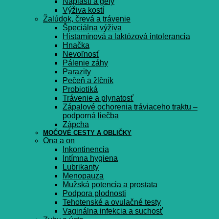
Náplasti a gély
Výživa kostí
Žalúdok, črevá a trávenie
Špeciálna výživa
Histamínová a laktózová intolerancia
Hnačka
Nevoľnosť
Pálenie záhy
Parazity
Pečeň a žlčník
Probiotiká
Trávenie a plynatosť
Zápalové ochorenia tráviaceho traktu –
podporná liečba
Zápcha
MOČOVÉ CESTY A OBLIČKY
Ona a on
Inkontinencia
Intímna hygiena
Lubrikanty
Menopauza
Mužská potencia a prostata
Podpora plodnosti
Tehotenské a ovulačné testy
Vaginálna infekcia a suchosť