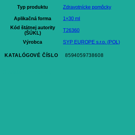
Typ produktu
Zdravotnícke pomôcky
Aplikačná forma
1×30 ml
Kód štátnej autority
T26360
(ŠÚKL)
Výrobca
SYP EUROPE s.r.o. (POL)
KATALÓGOVÉ ČÍSLO
8594059738608
Súvisiace produkty