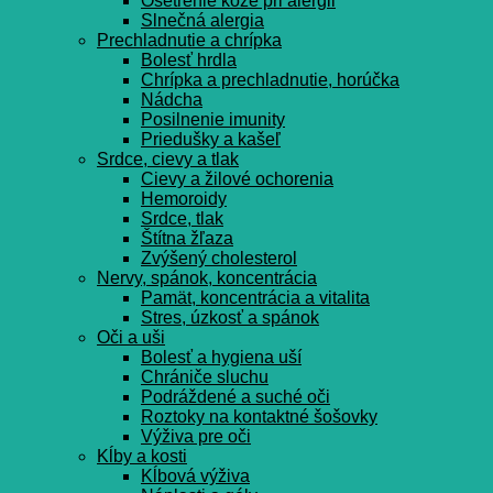
Ošetrenie kože pri alergii
Slnečná alergia
Prechladnutie a chrípka
Bolesť hrdla
Chrípka a prechladnutie, horúčka
Nádcha
Posilnenie imunity
Priedušky a kašeľ
Srdce, cievy a tlak
Cievy a žilové ochorenia
Hemoroidy
Srdce, tlak
Štítna žľaza
Zvýšený cholesterol
Nervy, spánok, koncentrácia
Pamät, koncentrácia a vitalita
Stres, úzkosť a spánok
Oči a uši
Bolesť a hygiena uší
Chrániče sluchu
Podráždené a suché oči
Roztoky na kontaktné šošovky
Výživa pre oči
Kĺby a kosti
Kĺbová výživa