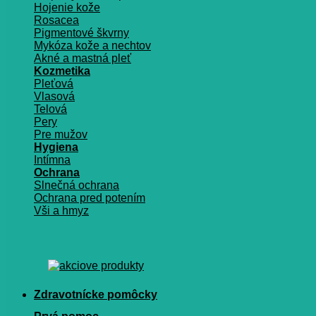
Hojenie kože
Rosacea
Pigmentové škvrny
Mykóza kože a nechtov
Akné a mastná pleť
Kozmetika
Pleťová
Vlasová
Telová
Pery
Pre mužov
Hygiena
Intímna
Ochrana
Slnečná ochrana
Ochrana pred potením
Vši a hmyz
Zdravotnícke pomôcky