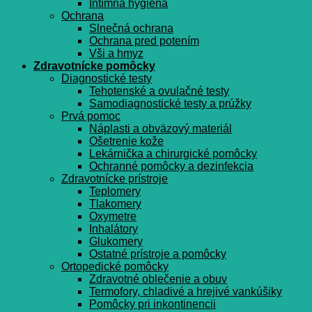
Intímna hygiena
Ochrana
Slnečná ochrana
Ochrana pred potením
Vši a hmyz
Zdravotnícke pomôcky
Diagnostické testy
Tehotenské a ovulačné testy
Samodiagnostické testy a prúžky
Prvá pomoc
Náplasti a obväzový materiál
Ošetrenie kože
Lekárnička a chirurgické pomôcky
Ochranné pomôcky a dezinfekcia
Zdravotnícke prístroje
Teplomery
Tlakomery
Oxymetre
Inhalátory
Glukomery
Ostatné prístroje a pomôcky
Ortopedické pomôcky
Zdravotné oblečenie a obuv
Termofory, chladivé a hrejivé vankúšiky
Pomôcky pri inkontinencii