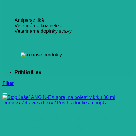
Antiparazitiká
Veterinárna kozmetika
Veterinárne doplnky stravy
Filter
Domov
/
Zdravie a lieky
/
Prechladnutie a chrípka
StopKašeľ ANGIN-EX sprej
na bolesť v krku 30 ml