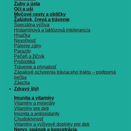
Zuby a ústa
Oči a uši
Močové cesty a obličky
Žalúdok, črevá a trávenie
Špeciálna výživa
Histamínová a laktózová intolerancia
Hnačka
Nevoľnosť
Pálenie záhy
Parazity
Pečeň a žlčník
Probiotiká
Trávenie a plynatosť
Zápalové ochorenia tráviaceho traktu – podporná
liečba
Zápcha
Zdravý štýl
Imunita a vitamíny
Vitamíny a minerály
Vitamíny pre deti
Imunita a antioxidanty
Chudokrvnosť
Vitamíny a vyživové doplnky pre deti
Nervy, spánok a koncetrácia