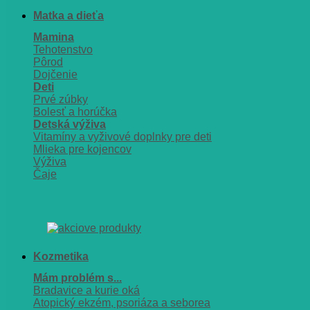
Matka a dieťa
Mamina
Tehotenstvo
Pôrod
Dojčenie
Deti
Prvé zúbky
Bolesť a horúčka
Detská výživa
Vitamíny a vyživové doplnky pre deti
Mlieka pre kojencov
Výživa
Čaje
Kozmetika
Mám problém s...
Bradavice a kurie oká
Atopický ekzém, psoriáza a seborea