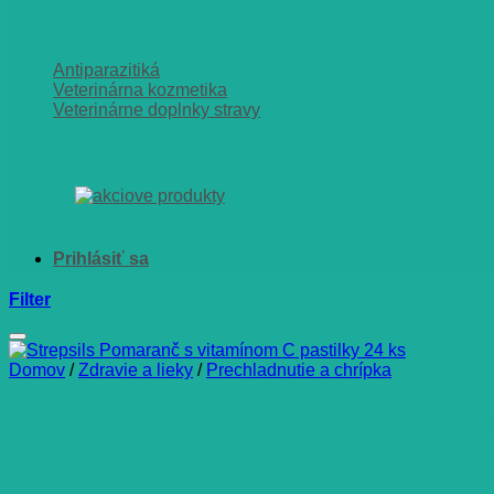
Antiparazitiká
Veterinárna kozmetika
Veterinárne doplnky stravy
Filter
Domov
/
Zdravie a lieky
/
Prechladnutie a chrípka
Strepsils Pomaranč s vitamíno