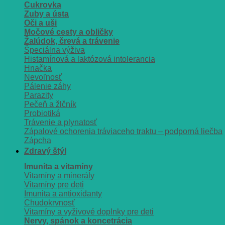
Cukrovka
Zuby a ústa
Oči a uši
Močové cesty a obličky
Žalúdok, črevá a trávenie
Špeciálna výživa
Histamínová a laktózová intolerancia
Hnačka
Nevoľnosť
Pálenie záhy
Parazity
Pečeň a žlčník
Probiotiká
Trávenie a plynatosť
Zápalové ochorenia tráviaceho traktu – podporná liečba
Zápcha
Zdravý štýl
Imunita a vitamíny
Vitamíny a minerály
Vitamíny pre deti
Imunita a antioxidanty
Chudokrvnosť
Vitamíny a vyživové doplnky pre deti
Nervy, spánok a koncetrácia