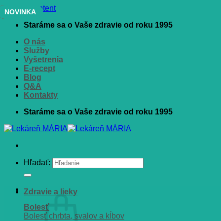
Skip to content
AKCIA
NOVINKA
Staráme sa o Vaše zdravie od roku 1995
O nás
Služby
Vyšetrenia
E-recept
Blog
Q&A
Kontakty
Staráme sa o Vaše zdravie od roku 1995
Hľadať:
Zdravie a lieky
Bolesť
Bolesť chrbta, svalov a kĺbov