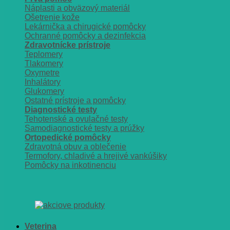
Náplasti a obväzový materiál
Ošetrenie kože
Lekárnička a chirugické pomôcky
Ochranné pomôcky a dezinfekcia
Zdravotnícke prístroje
Teplomery
Tlakomery
Oxymetre
Inhalátory
Glukomery
Ostatné prístroje a pomôcky
Diagnostické testy
Tehotenské a ovulačné testy
Samodiagnostické testy a prúžky
Ortopedické pomôcky
Zdravotná obuv a oblečenie
Termofory, chladivé a hrejivé vankúšiky
Pomôcky na inkotinenciu
Veterina