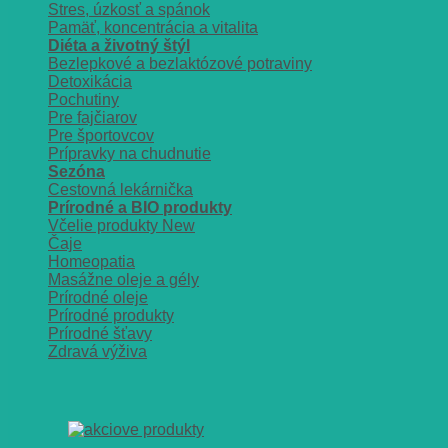
Stres, úzkosť a spánok
Pamäť, koncentrácia a vitalita
Diéta a životný štýl
Bezlepkové a bezlaktózové potraviny
Detoxikácia
Pochutiny
Pre fajčiarov
Pre športovcov
Prípravky na chudnutie
Sezóna
Cestovná lekárnička
Prírodné a BIO produkty
Včelie produkty
Čaje
Homeopatia
Masážne oleje a gély
Prírodné oleje
Prírodné produkty
Prírodné šťavy
Zdravá výživa