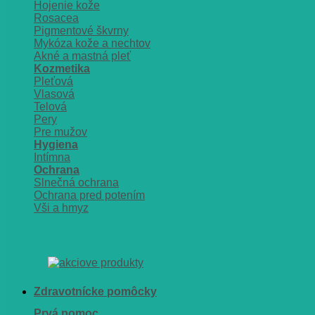
Hojenie kože
Rosacea
Pigmentové škvrny
Mykóza kože a nechtov
Akné a mastná pleť
Kozmetika
Pleťová
Vlasová
Telová
Pery
Pre mužov
Hygiena
Intímna
Ochrana
Slnečná ochrana
Ochrana pred potením
Vši a hmyz
Zdravotnícke pomôcky
Prvá pomoc