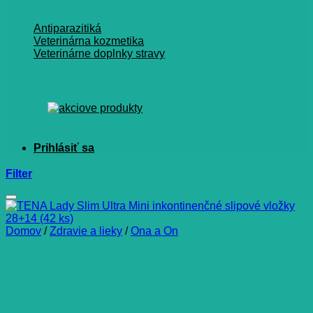
Antiparazitiká
Veterinárna kozmetika
Veterinárne doplnky stravy
Filter
Domov
/
Zdravie a lieky
/
Ona a On
TENA Lady Slim Ultra Mini
inkontinenčné slipové vložky