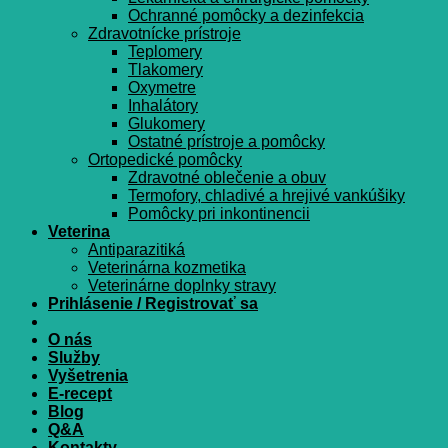
Ochranné pomôcky a dezinfekcia
Zdravotnícke prístroje
Teplomery
Tlakomery
Oxymetre
Inhalátory
Glukomery
Ostatné prístroje a pomôcky
Ortopedické pomôcky
Zdravotné oblečenie a obuv
Termofory, chladivé a hrejivé vankúšiky
Pomôcky pri inkontinencii
Veterina
Antiparazitiká
Veterinárna kozmetika
Veterinárne doplnky stravy
Prihlásenie / Registrovať sa
O nás
Služby
Vyšetrenia
E-recept
Blog
Q&A
Kontakty