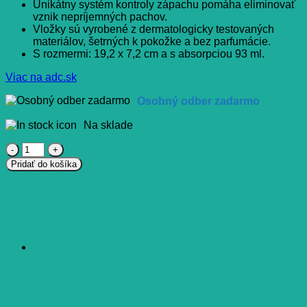
Unikátny systém kontroly zápachu pomáha eliminovať
vznik nepríjemných pachov.
Vložky sú vyrobené z dermatologicky testovaných
materiálov, šetrných k pokožke a bez parfumácie.
S rozmermi: 19,2 x 7,2 cm a s absorpciou 93 ml.
Viac na adc.sk
Osobný odber zadarmo
Na sklade
množstvo
TENA
Pridať do košíka
Lady
Slim
Ultra
Mini
inkontinenčné
slipové
vložky
28+14
(42
ks)