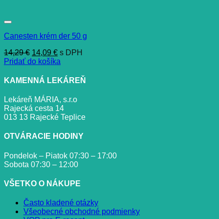
Canesten krém der 50 g
Pôvodná
Aktuálna
14,29
€
14,09
€
s DPH
cena
cena
Pridať do košíka
bola:
je:
14,29 €.
14,09 €.
KAMENNÁ LEKÁREŇ
Lekáreň MÁRIA, s.r.o
Rajecká cesta 14
013 13 Rajecké Teplice
OTVÁRACIE HODINY
Pondelok – Piatok 07:30 – 17:00
Sobota 07:30 – 12:00
VŠETKO O NÁKUPE
Často kladené otázky
Všeobecné obchodné podmienky