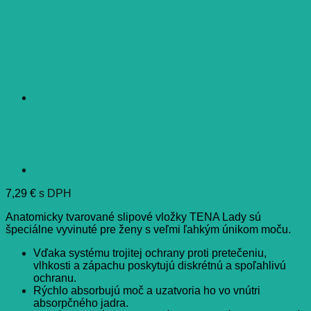
28+14 (42 ks)
7,29
€
s DPH
Anatomicky tvarované slipové vložky TENA Lady sú
špeciálne vyvinuté pre ženy s veľmi ľahkým únikom moču.
Vďaka systému trojitej ochrany proti pretečeniu,
vlhkosti a zápachu poskytujú diskrétnú a spoľahlivú
ochranu.
Rýchlo absorbujú moč a uzatvoria ho vo vnútri
absorpčného jadra.