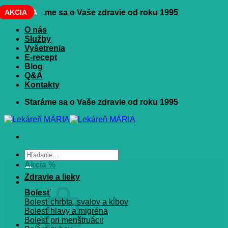
Skip
NOVINKA
AKCIA
Staráme sa o Vaše zdravie od roku 1995
to
O nás
content
Služby
Vyšetrenia
E-recept
Blog
Q&A
Kontakty
Staráme sa o Vaše zdravie od roku 1995
Hľadať:
Akcia %
Zdravie a lieky
Bolesť
Bolesť chrbta, svalov a kĺbov
Bolesť hlavy a migréna
Bolesť pri menštruácii