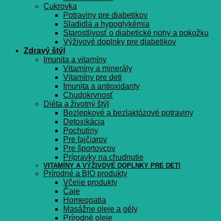
Cukrovka
Potraviny pre diabetikov
Sladidlá a hypoglykémia
Starostlivosť o diabetické nohy a pokožku
Výživové doplnky pre diabetikov
Zdravý štýl
Imunita a vitamíny
Vitamíny a minerály
Vitamíny pre deti
Imunita a antioxidanty
Chudokrvnosť
Diéta a životný štýl
Bezlepkové a bezlaktózové potraviny
Detoxikácia
Pochutiny
Pre fajčiarov
Pre športovcov
Prípravky na chudnutie
VITAMÍNY A VÝŽIVOVÉ DOPLNKY PRE DETI
Prírodné a BIO produkty
Včelie produkty
Čaje
Homeopatia
Masážne oleje a gély
Prírodné oleje