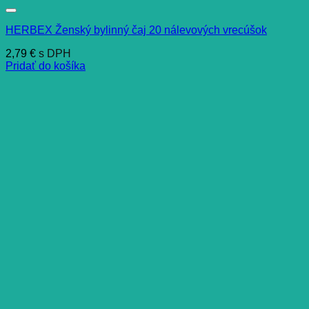
HERBEX Ženský bylinný čaj 20 nálevových vrecúšok
2,79
€
s DPH
Pridať do košíka