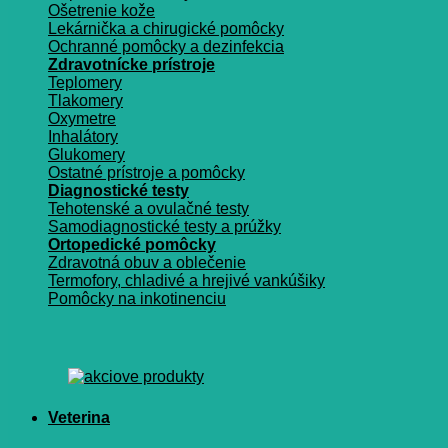
Ošetrenie kože
Lekárnička a chirugické pomôcky
Ochranné pomôcky a dezinfekcia
Zdravotnícke prístroje
Teplomery
Tlakomery
Oxymetre
Inhalátory
Glukomery
Ostatné prístroje a pomôcky
Diagnostické testy
Tehotenské a ovulačné testy
Samodiagnostické testy a prúžky
Ortopedické pomôcky
Zdravotná obuv a oblečenie
Termofory, chladivé a hrejivé vankúšiky
Pomôcky na inkotinenciu
Veterina