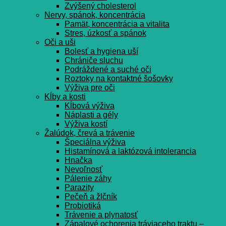
Zvýšený cholesterol
Nervy, spánok, koncentrácia
Pamät, koncentrácia a vitalita
Stres, úzkosť a spánok
Oči a uši
Bolesť a hygiena uší
Chrániče sluchu
Podráždené a suché oči
Roztoky na kontaktné šošovky
Výživa pre oči
Kĺby a kosti
Kĺbová výživa
Náplasti a gély
Výživa kostí
Žalúdok, črevá a trávenie
Špeciálna výživa
Histamínová a laktózová intolerancia
Hnačka
Nevoľnosť
Pálenie záhy
Parazity
Pečeň a žlčník
Probiotiká
Trávenie a plynatosť
Zápalové ochorenia tráviaceho traktu –