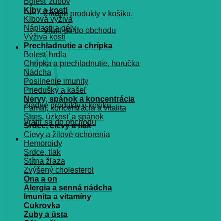
Bolesť zubov
Kĺby a kosti
Žiadne produkty v košíku.
Kĺbová výživa
Náplasti a gély
Vrátiť sa do obchodu
Výživa kostí
Prechladnutie a chrípka
Košík
Bolesť hrdla
Chrípka a prechladnutie, horúčka
Nádcha
Posilnenie imunity
Priedušky a kašeľ
Nervy, spánok a koncentrácia
Žiadne produkty v košíku.
Pamät, koncentrácia a vitalita
Stres, úzkosť a spánok
Vrátiť sa do obchodu
Srdce, cievy a tlak
Cievy a žilové ochorenia
Hemoroidy
Srdce, tlak
Štítna žľaza
Zvýšený cholesterol
Ona a on
Alergia a senná nádcha
Imunita a vitamíny
Cukrovka
Zuby a ústa