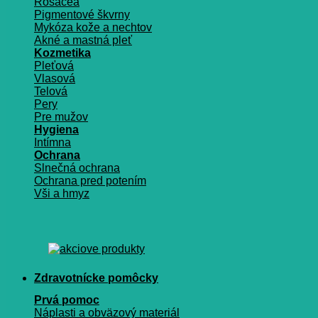
Rosacea
Pigmentové škvrny
Mykóza kože a nechtov
Akné a mastná pleť
Kozmetika
Pleťová
Vlasová
Telová
Pery
Pre mužov
Hygiena
Intímna
Ochrana
Slnečná ochrana
Ochrana pred potením
Vši a hmyz
Zdravotnícke pomôcky
Prvá pomoc
Náplasti a obväzový materiál