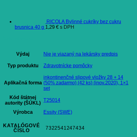
RICOLA Bylinné cukríky bez cukru
brusnica 40 g
1,29
€
s DPH
Ďalšie informácie
Výdaj
Nie je viazaný na lekársky predpis
Typ produktu
Zdravotnícke pomôcky
inkontinenčné slipové vložky 28 + 14
Aplikačná forma
(50% zadarmo) (42 ks) (inov.2020), 1×1
set
Kód štátnej
T25014
autority (ŠÚKL)
Výrobca
Essity (SWE)
KATALÓGOVÉ
7322541247434
ČÍSLO