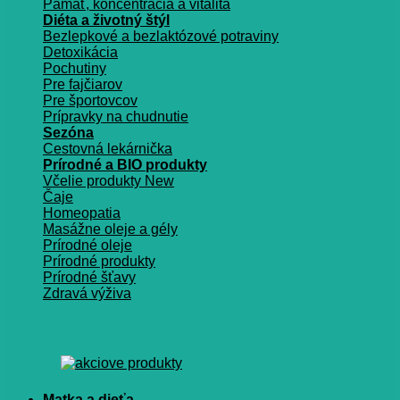
Pamäť, koncentrácia a vitalita
Diéta a životný štýl
Bezlepkové a bezlaktózové potraviny
Detoxikácia
Pochutiny
Pre fajčiarov
Pre športovcov
Prípravky na chudnutie
Sezóna
Cestovná lekárnička
Prírodné a BIO produkty
Včelie produkty
Čaje
Homeopatia
Masážne oleje a gély
Prírodné oleje
Prírodné produkty
Prírodné šťavy
Zdravá výživa
Matka a dieťa