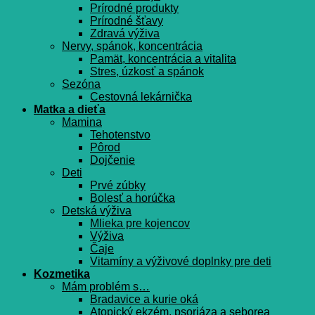
Prírodné produkty
Prírodné šťavy
Zdravá výživa
Nervy, spánok, koncentrácia
Pamät, koncentrácia a vitalita
Stres, úzkosť a spánok
Sezóna
Cestovná lekárnička
Matka a dieťa
Mamina
Tehotenstvo
Pôrod
Dojčenie
Deti
Prvé zúbky
Bolesť a horúčka
Detská výživa
Mlieka pre kojencov
Výživa
Čaje
Vitamíny a výživové doplnky pre deti
Kozmetika
Mám problém s…
Bradavice a kurie oká
Atopický ekzém, psoriáza a seborea