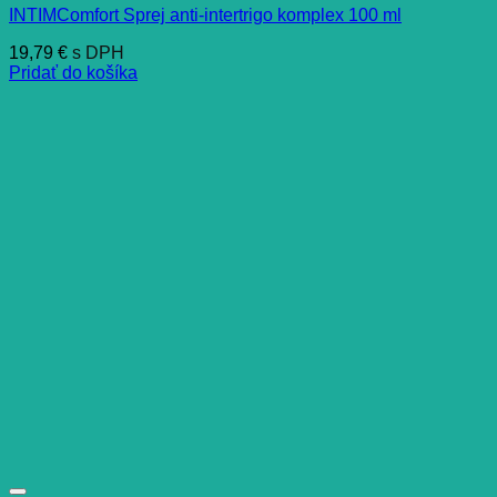
INTIMComfort Sprej anti-intertrigo komplex 100 ml
19,79
€
s DPH
Pridať do košíka