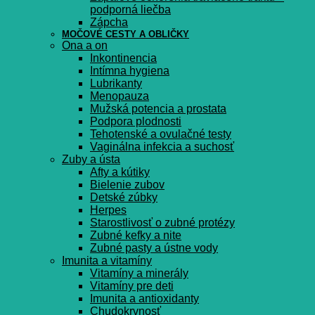
podporná liečba
Zápcha
MOČOVÉ CESTY A OBLIČKY
Ona a on
Inkontinencia
Intímna hygiena
Lubrikanty
Menopauza
Mužská potencia a prostata
Podpora plodnosti
Tehotenské a ovulačné testy
Vaginálna infekcia a suchosť
Zuby a ústa
Afty a kútiky
Bielenie zubov
Detské zúbky
Herpes
Starostlivosť o zubné protézy
Zubné kefky a nite
Zubné pasty a ústne vody
Imunita a vitamíny
Vitamíny a minerály
Vitamíny pre deti
Imunita a antioxidanty
Chudokrvnosť