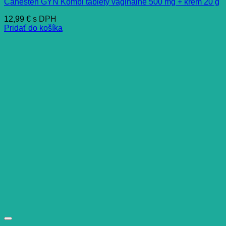
Canesten GYN Kombi tablety vaginálne 500 mg + krém 20 g
12,99
€
s DPH
Pridať do košíka