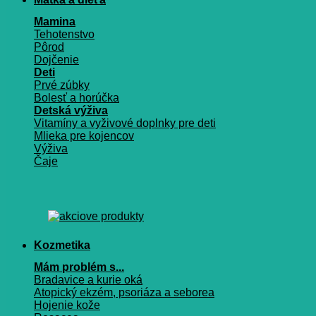
Mamina
Tehotenstvo
Pôrod
Dojčenie
Deti
Prvé zúbky
Bolesť a horúčka
Detská výživa
Vitamíny a vyživové doplnky pre deti
Mlieka pre kojencov
Výživa
Čaje
Kozmetika
Mám problém s...
Bradavice a kurie oká
Atopický ekzém, psoriáza a seborea
Hojenie kože