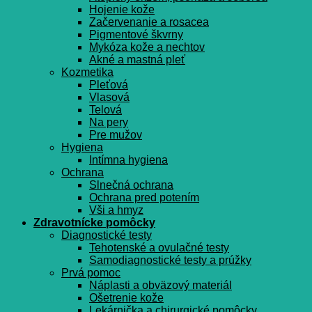
Hojenie kože
Začervenanie a rosacea
Pigmentové škvrny
Mykóza kože a nechtov
Akné a mastná pleť
Kozmetika
Pleťová
Vlasová
Telová
Na pery
Pre mužov
Hygiena
Intímna hygiena
Ochrana
Slnečná ochrana
Ochrana pred potením
Vši a hmyz
Zdravotnícke pomôcky
Diagnostické testy
Tehotenské a ovulačné testy
Samodiagnostické testy a prúžky
Prvá pomoc
Náplasti a obväzový materiál
Ošetrenie kože
Lekárnička a chirurgické pomôcky