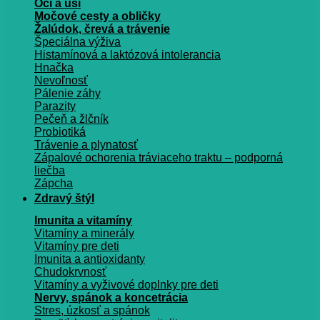
Oči a uši
Močové cesty a obličky
Žalúdok, črevá a trávenie
Špeciálna výživa
Histamínová a laktózová intolerancia
Hnačka
Nevoľnosť
Pálenie záhy
Parazity
Pečeň a žlčník
Probiotiká
Trávenie a plynatosť
Zápalové ochorenia tráviaceho traktu – podporná
liečba
Zápcha
Zdravý štýl
Imunita a vitamíny
Vitamíny a minerály
Vitamíny pre deti
Imunita a antioxidanty
Chudokrvnosť
Vitamíny a vyživové doplnky pre deti
Nervy, spánok a koncetrácia
Stres, úzkosť a spánok