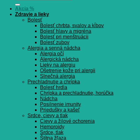
Akcia %
Zdravie a lieky
Bolesť
Bolesť chrbta, svalov a kĺbov
Bolesť hlavy a migréna
Bolesť pri menštruácii
Bolesť zubov
Alergia a senná nádcha
Alergia očí
Alergická nádcha
Lieky na alergiu
Ošetrenie kože pri alergii
Slnečná alergia
Prechladnutie a chrípka
Bolesť hrdla
Chrípka a prechladnutie, horúčka
Nádcha
Posilnenie imunity
Priedušky a kašeľ
Srdce, cievy a tlak
Cievy a žilové ochorenia
Hemoroidy
Srdce, tlak
Štítna žľaza