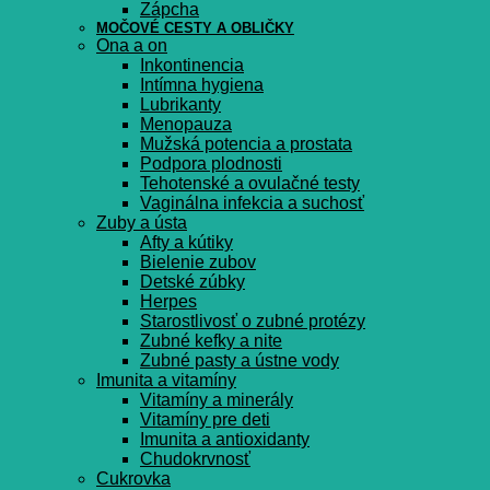
Zápcha
MOČOVÉ CESTY A OBLIČKY
Ona a on
Inkontinencia
Intímna hygiena
Lubrikanty
Menopauza
Mužská potencia a prostata
Podpora plodnosti
Tehotenské a ovulačné testy
Vaginálna infekcia a suchosť
Zuby a ústa
Afty a kútiky
Bielenie zubov
Detské zúbky
Herpes
Starostlivosť o zubné protézy
Zubné kefky a nite
Zubné pasty a ústne vody
Imunita a vitamíny
Vitamíny a minerály
Vitamíny pre deti
Imunita a antioxidanty
Chudokrvnosť
Cukrovka