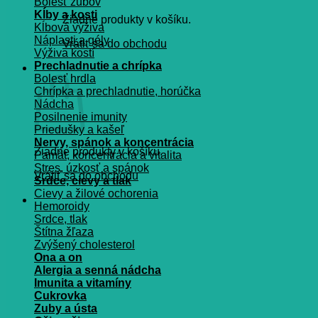
Bolesť zubov
Kĺby a kosti
Žiadne produkty v košíku.
Kĺbová výživa
Náplasti a gély
Vrátiť sa do obchodu
Výživa kostí
Prechladnutie a chrípka
Košík
Bolesť hrdla
Chrípka a prechladnutie, horúčka
Nádcha
Posilnenie imunity
Priedušky a kašeľ
Nervy, spánok a koncentrácia
Žiadne produkty v košíku.
Pamät, koncentrácia a vitalita
Stres, úzkosť a spánok
Vrátiť sa do obchodu
Srdce, cievy a tlak
Cievy a žilové ochorenia
Hemoroidy
Srdce, tlak
Štítna žľaza
Zvýšený cholesterol
Ona a on
Alergia a senná nádcha
Imunita a vitamíny
Cukrovka
Zuby a ústa