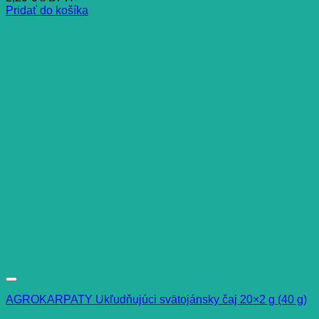
Pridať do košíka
AGROKARPATY Ukľudňujúci svätojánsky čaj 20×2 g (40 g)