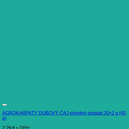
AGROKARPATY DUBOVÝ ČAJ prírodný produkt 20×2 g (40
g)
2,29
€
s DPH