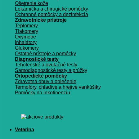
Ošetrenie kože
Lekárnička a chirugické pomôcky
Ochranné pomôcky a dezinfekcia
Zdravotnícke prístroje
Teplomery
Tlakomery
Oxymetre
Inhalátory
Glukomery
Ostatné prístroje a pomôcky
Diagnostické testy
Tehotenské a ovulačné testy
Samodiagnostické testy a prúžky
Ortopedické pomôcky
Zdravotná obuv a oblečenie
Termofory, chladivé a hrejivé vankúšiky
Pomôcky na inkotinenciu
Veterina