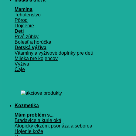
Mamina
Tehotenstvo
Pôrod
Dojčenie
Deti
Prvé zúbky
Bolesť a horúčka
Detská výživa
Vitamíny a vyživové doplnky pre deti
Mlieka pre kojencov
Výživa
Čaje
Kozmetika
Mám problém s...
Bradavice a kurie oká
Atopický ekzém, psoriáza a seborea
Hojenie kože