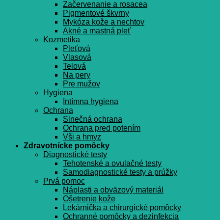
Začervenanie a rosacea
Pigmentové škvrny
Mykóza kože a nechtov
Akné a mastná pleť
Kozmetika
Pleťová
Vlasová
Telová
Na pery
Pre mužov
Hygiena
Intímna hygiena
Ochrana
Slnečná ochrana
Ochrana pred potením
Vši a hmyz
Zdravotnícke pomôcky
Diagnostické testy
Tehotenské a ovulačné testy
Samodiagnostické testy a prúžky
Prvá pomoc
Náplasti a obväzový materiál
Ošetrenie kože
Lekárnička a chirurgické pomôcky
Ochranné pomôcky a dezinfekcia