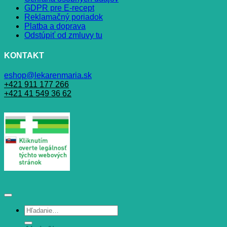
GDPR pre E-recept
Reklamačný poriadok
Platba a doprava
Odstúpiť od zmluvy tu
KONTAKT
eshop@lekarenmaria.sk
+421 911 177 266
+421 41 549 36 62
Hľadať: