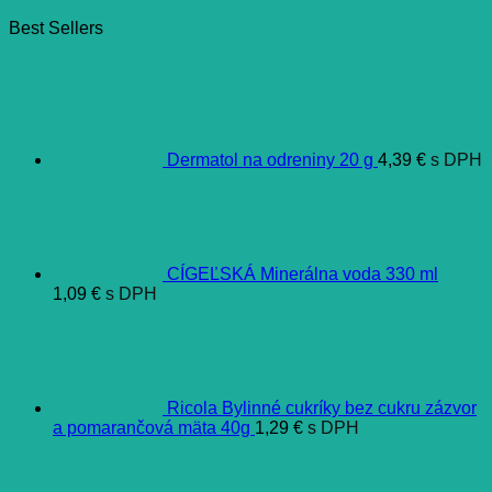
Best Sellers
Dermatol na odreniny 20 g
4,39
€
s DPH
CÍGEĽSKÁ Minerálna voda 330 ml
1,09
€
s DPH
Ricola Bylinné cukríky bez cukru zázvor
a pomarančová mäta 40g
1,29
€
s DPH