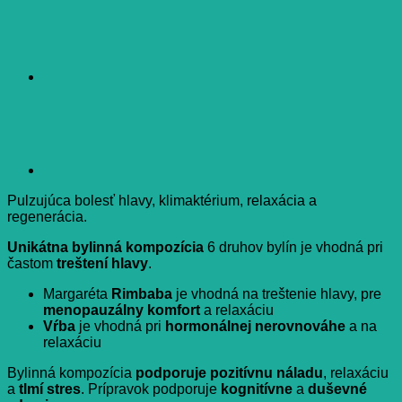
Pulzujúca bolesť hlavy, klimaktérium, relaxácia a
regenerácia.
Unikátna bylinná kompozícia
6 druhov bylín je vhodná pri
častom
treštení hlavy
.
Margaréta
Rimbaba
je vhodná na treštenie hlavy, pre
menopauzálny komfort
a relaxáciu
Vŕba
je vhodná pri
hormonálnej nerovnováhe
a na
relaxáciu
Bylinná kompozícia
podporuje pozitívnu náladu
, relaxáciu
a
tlmí stres
. Prípravok podporuje
kognitívne
a
duševné