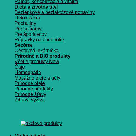
Pamäť, koncentrácia a vitalita
Diéta a životný štýl
Bezlepkové a bezlaktózové potraviny
Detoxikácia
Pochutiny
Pre fajčiarov
Pre športovcov
Prípravky na chudnutie
Sezóna
Cestovná lekárnička
Prírodné a BIO produkty
Včelie produkty
Čaje
Homeopatia
Masážne oleje a gély
Prírodné oleje
Prírodné produkty
Prírodné šťavy
Zdravá výživa
Matka a dieťa