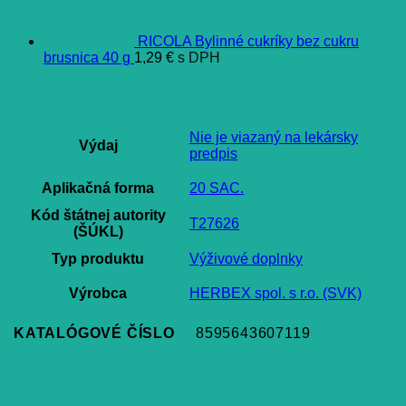
RICOLA Bylinné cukríky bez cukru
brusnica 40 g
1,29
€
s DPH
Ďalšie informácie
Nie je viazaný na lekársky
Výdaj
predpis
Aplikačná forma
20 SAC.
Kód štátnej autority
T27626
(ŠÚKL)
Typ produktu
Výživové doplnky
Výrobca
HERBEX spol. s r.o. (SVK)
KATALÓGOVÉ ČÍSLO
8595643607119
Súvisiace produkty