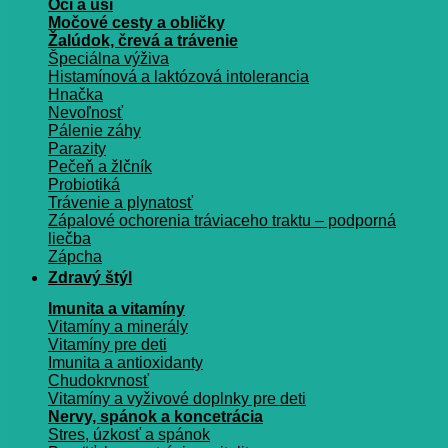
Oči a uši
Močové cesty a obličky
Žalúdok, črevá a trávenie
Špeciálna výživa
Histamínová a laktózová intolerancia
Hnačka
Nevoľnosť
Pálenie záhy
Parazity
Pečeň a žlčník
Probiotiká
Trávenie a plynatosť
Zápalové ochorenia tráviaceho traktu – podporná
liečba
Zápcha
Zdravý štýl
Imunita a vitamíny
Vitamíny a minerály
Vitamíny pre deti
Imunita a antioxidanty
Chudokrvnosť
Vitamíny a vyživové doplnky pre deti
Nervy, spánok a koncetrácia
Stres, úzkosť a spánok