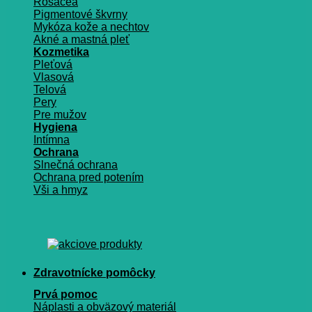
Rosacea
Pigmentové škvrny
Mykóza kože a nechtov
Akné a mastná pleť
Kozmetika
Pleťová
Vlasová
Telová
Pery
Pre mužov
Hygiena
Intímna
Ochrana
Slnečná ochrana
Ochrana pred potením
Vši a hmyz
Zdravotnícke pomôcky
Prvá pomoc
Náplasti a obväzový materiál