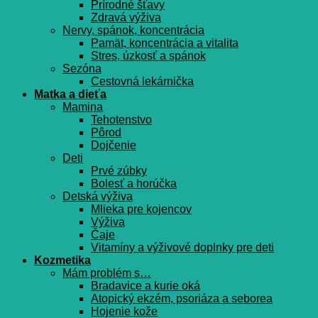
Prírodné šťavy
Zdravá výživa
Nervy, spánok, koncentrácia
Pamät, koncentrácia a vitalita
Stres, úzkosť a spánok
Sezóna
Cestovná lekárnička
Matka a dieťa
Mamina
Tehotenstvo
Pôrod
Dojčenie
Deti
Prvé zúbky
Bolesť a horúčka
Detská výživa
Mlieka pre kojencov
Výživa
Čaje
Vitamíny a výživové doplnky pre deti
Kozmetika
Mám problém s…
Bradavice a kurie oká
Atopický ekzém, psoriáza a seborea
Hojenie kože