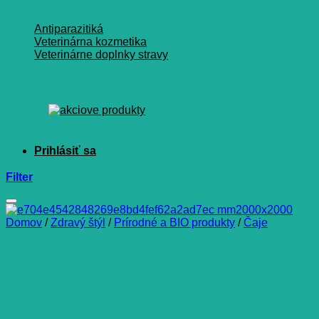
Antiparazitiká
Veterinárna kozmetika
Veterinárne doplnky stravy
Filter
Domov
/
Zdravý štýl
/
Prírodné a BIO produkty
/
Čaje
Topvet Green Idea Migreen
bylinný čaj 20×1,5g