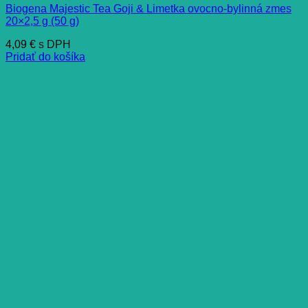
Biogena Majestic Tea Goji & Limetka ovocno-bylinná zmes
20×2,5 g (50 g)
4,09
€
s DPH
Pridať do košíka