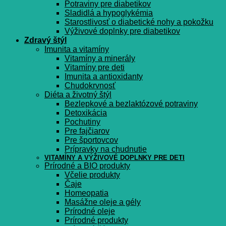
Potraviny pre diabetikov
Sladidlá a hypoglykémia
Starostlivosť o diabetické nohy a pokožku
Výživové doplnky pre diabetikov
Zdravý štýl
Imunita a vitamíny
Vitamíny a minerály
Vitamíny pre deti
Imunita a antioxidanty
Chudokrvnosť
Diéta a životný štýl
Bezlepkové a bezlaktózové potraviny
Detoxikácia
Pochutiny
Pre fajčiarov
Pre športovcov
Prípravky na chudnutie
VITAMÍNY A VÝŽIVOVÉ DOPLNKY PRE DETI
Prírodné a BIO produkty
Včelie produkty
Čaje
Homeopatia
Masážne oleje a gély
Prírodné oleje
Prírodné produkty