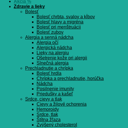
Akcia %
Zdravie a lieky
Bolesť
Bolesť chrbta, svalov a kĺbov
Bolesť hlavy a migréna
Bolesť pri menštruácii
Bolesť zubov
Alergia a senná nádcha
Alergia očí
Alergická nádcha
Lieky na alergiu
Ošetrenie kože pri alergii
Slnečná alergia
Prechladnutie a chrípka
Bolesť hrdla
Chrípka a prechladnutie, horúčka
Nádcha
Posilnenie imunity
Priedušky a kašeľ
Srdce, cievy a tlak
Cievy a žilové ochorenia
Hemoroidy
Srdce, tlak
Štítna žľaza
Zvýšený cholesterol