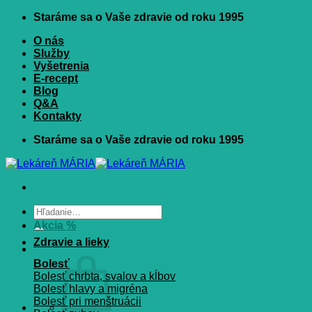
Skip
Staráme sa o Vaše zdravie od roku 1995
to
O nás
content
Služby
Vyšetrenia
E-recept
Blog
Q&A
Kontakty
Staráme sa o Vaše zdravie od roku 1995
Hľadať:
Akcia %
Zdravie a lieky
Bolesť
Bolesť chrbta, svalov a kĺbov
Bolesť hlavy a migréna
Bolesť pri menštruácii