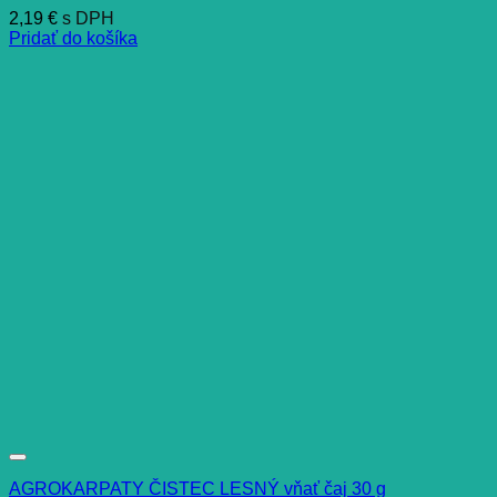
2,19
€
s DPH
Pridať do košíka
AGROKARPATY ČISTEC LESNÝ vňať čaj 30 g