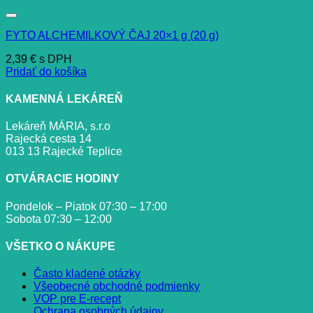
FYTO ALCHEMILKOVÝ ČAJ 20×1 g (20 g)
2,39
€
s DPH
Pridať do košíka
KAMENNÁ LEKÁREŇ
Lekáreň MÁRIA, s.r.o
Rajecká cesta 14
013 13 Rajecké Teplice
OTVÁRACIE HODINY
Pondelok – Piatok 07:30 – 17:00
Sobota 07:30 – 12:00
VŠETKO O NÁKUPE
Často kladené otázky
Všeobecné obchodné podmienky
VOP pre E-recept
Ochrana osobných údajov