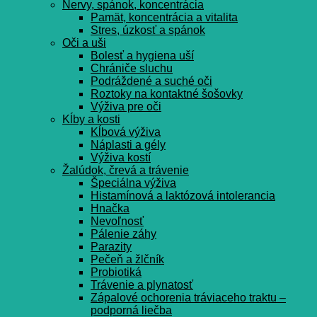
Nervy, spánok, koncentrácia
Pamät, koncentrácia a vitalita
Stres, úzkosť a spánok
Oči a uši
Bolesť a hygiena uší
Chrániče sluchu
Podráždené a suché oči
Roztoky na kontaktné šošovky
Výživa pre oči
Kĺby a kosti
Kĺbová výživa
Náplasti a gély
Výživa kostí
Žalúdok, črevá a trávenie
Špeciálna výživa
Histamínová a laktózová intolerancia
Hnačka
Nevoľnosť
Pálenie záhy
Parazity
Pečeň a žlčník
Probiotiká
Trávenie a plynatosť
Zápalové ochorenia tráviaceho traktu –
podporná liečba