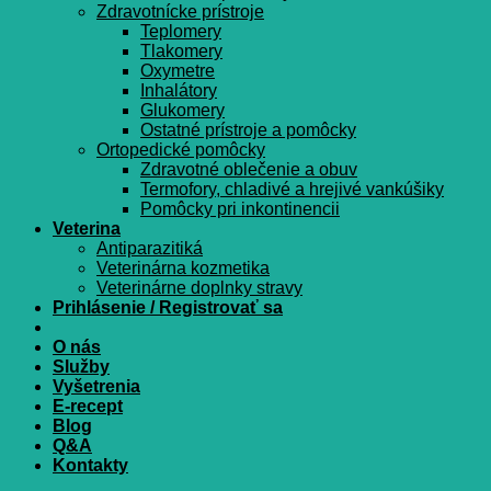
Zdravotnícke prístroje
Teplomery
Tlakomery
Oxymetre
Inhalátory
Glukomery
Ostatné prístroje a pomôcky
Ortopedické pomôcky
Zdravotné oblečenie a obuv
Termofory, chladivé a hrejivé vankúšiky
Pomôcky pri inkontinencii
Veterina
Antiparazitiká
Veterinárna kozmetika
Veterinárne doplnky stravy
Prihlásenie / Registrovať sa
O nás
Služby
Vyšetrenia
E-recept
Blog
Q&A
Kontakty