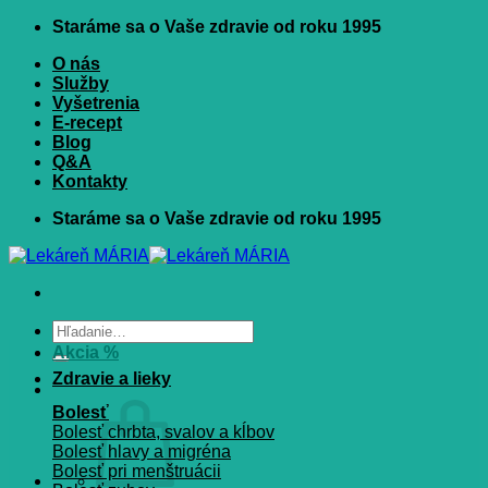
Skip
Staráme sa o Vaše zdravie od roku 1995
to
O nás
content
Služby
Vyšetrenia
E-recept
Blog
Q&A
Kontakty
Staráme sa o Vaše zdravie od roku 1995
Hľadať:
Akcia %
Zdravie a lieky
Bolesť
Bolesť chrbta, svalov a kĺbov
Bolesť hlavy a migréna
Bolesť pri menštruácii