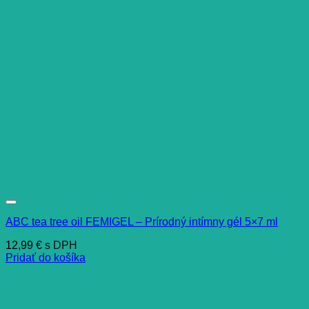
ABC tea tree oil FEMIGEL – Prírodný intímny gél 5×7 ml
12,99
€
s DPH
Pridať do košíka