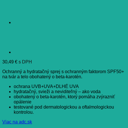
30,49
€
s DPH
Ochranný a hydratačný sprej s ochranným faktorom SPF50+
na tvár a telo obohatený o beta-karotén.
ochrana UVB+UVA+DLHÉ UVA
hydratačný, svieži a neviditeľný – ako voda
obohatený o beta-karotén, ktorý pomáha zvýrazniť
opálenie
testované pod dermatologickou a oftalmologickou
kontrolou.
Viac na adc.sk