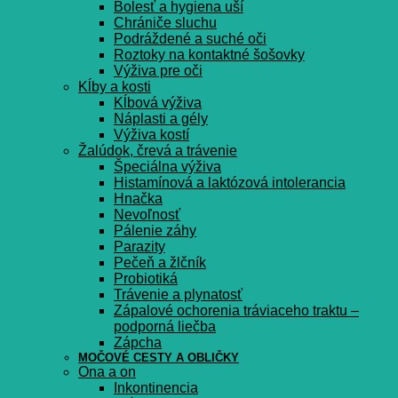
Bolesť a hygiena uší
Chrániče sluchu
Podráždené a suché oči
Roztoky na kontaktné šošovky
Výživa pre oči
Kĺby a kosti
Kĺbová výživa
Náplasti a gély
Výživa kostí
Žalúdok, črevá a trávenie
Špeciálna výživa
Histamínová a laktózová intolerancia
Hnačka
Nevoľnosť
Pálenie záhy
Parazity
Pečeň a žlčník
Probiotiká
Trávenie a plynatosť
Zápalové ochorenia tráviaceho traktu –
podporná liečba
Zápcha
MOČOVÉ CESTY A OBLIČKY
Ona a on
Inkontinencia