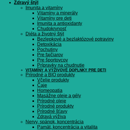
Zdravý štýl
Imunita a vitamíny
Vitamíny a minerály
Vitamíny pre deti
Imunita a antioxidanty
Chudokrvnosť
Diéta a životný štýl
Bezlepkové a bezlaktózové potraviny
Detoxikácia
Pochutiny
Pre fajčiarov
Pre športovcov
Prípravky na chudnutie
VITAMÍNY A VÝŽIVOVÉ DOPLNKY PRE DETI
Prírodné a BIO produkty
Včelie produkty
Čaje
Homeopatia
Masážne oleje a gély
Prírodné oleje
Prírodné produkty
Prírodné šťavy
Zdravá výživa
Nervy, spánok, koncentrácia
Pamät, koncentrácia a vitalita