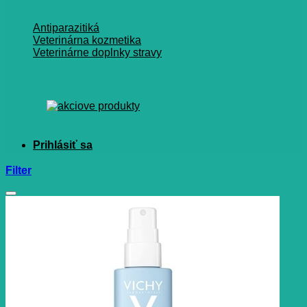
Antiparazitiká
Veterinárna kozmetika
Veterinárne doplnky stravy
Filter