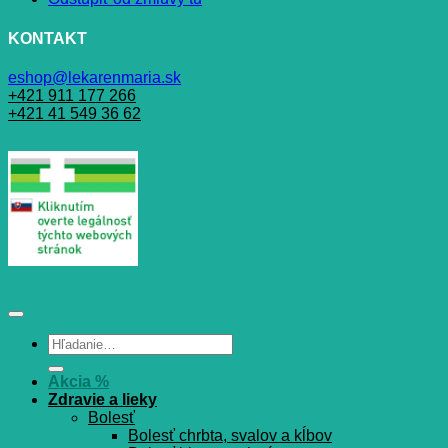
KONTAKT
eshop@lekarenmaria.sk
+421 911 177 266
+421 41 549 36 62
Hľadať:
Akcia %
Zdravie a lieky
Bolesť
Bolesť chrbta, svalov a kĺbov