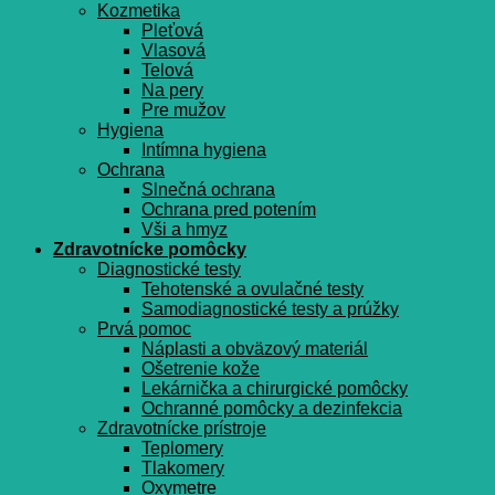
Kozmetika
Pleťová
Vlasová
Telová
Na pery
Pre mužov
Hygiena
Intímna hygiena
Ochrana
Slnečná ochrana
Ochrana pred potením
Vši a hmyz
Zdravotnícke pomôcky
Diagnostické testy
Tehotenské a ovulačné testy
Samodiagnostické testy a prúžky
Prvá pomoc
Náplasti a obväzový materiál
Ošetrenie kože
Lekárnička a chirurgické pomôcky
Ochranné pomôcky a dezinfekcia
Zdravotnícke prístroje
Teplomery
Tlakomery
Oxymetre