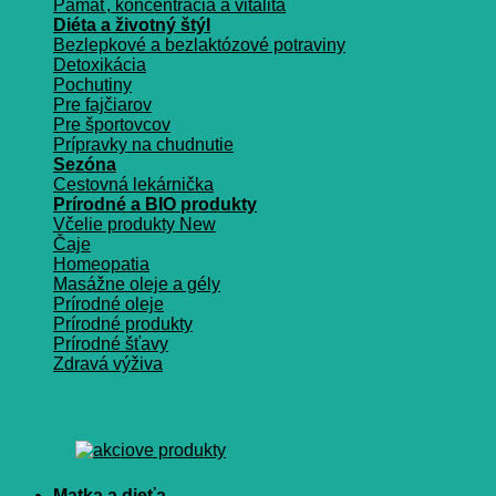
Pamäť, koncentrácia a vitalita
Diéta a životný štýl
Bezlepkové a bezlaktózové potraviny
Detoxikácia
Pochutiny
Pre fajčiarov
Pre športovcov
Prípravky na chudnutie
Sezóna
Cestovná lekárnička
Prírodné a BIO produkty
Včelie produkty
Čaje
Homeopatia
Masážne oleje a gély
Prírodné oleje
Prírodné produkty
Prírodné šťavy
Zdravá výživa
Matka a dieťa