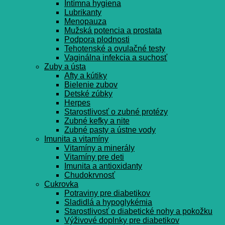
Intímna hygiena
Lubrikanty
Menopauza
Mužská potencia a prostata
Podpora plodnosti
Tehotenské a ovulačné testy
Vaginálna infekcia a suchosť
Zuby a ústa
Afty a kútiky
Bielenie zubov
Detské zúbky
Herpes
Starostlivosť o zubné protézy
Zubné kefky a nite
Zubné pasty a ústne vody
Imunita a vitamíny
Vitamíny a minerály
Vitamíny pre deti
Imunita a antioxidanty
Chudokrvnosť
Cukrovka
Potraviny pre diabetikov
Sladidlá a hypoglykémia
Starostlivosť o diabetické nohy a pokožku
Výživové doplnky pre diabetikov