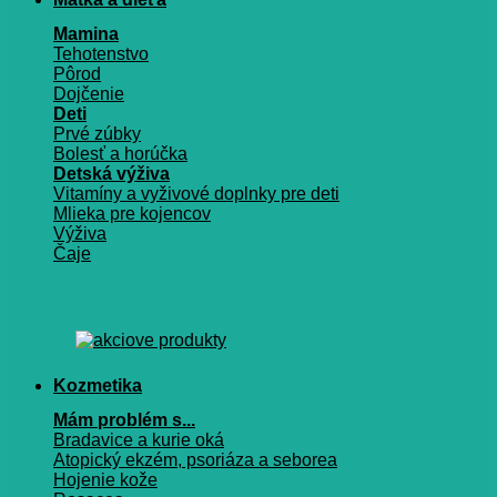
Mamina
Tehotenstvo
Pôrod
Dojčenie
Deti
Prvé zúbky
Bolesť a horúčka
Detská výživa
Vitamíny a vyživové doplnky pre deti
Mlieka pre kojencov
Výživa
Čaje
Kozmetika
Mám problém s...
Bradavice a kurie oká
Atopický ekzém, psoriáza a seborea
Hojenie kože