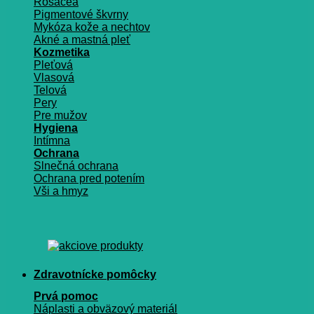
Rosacea
Pigmentové škvrny
Mykóza kože a nechtov
Akné a mastná pleť
Kozmetika
Pleťová
Vlasová
Telová
Pery
Pre mužov
Hygiena
Intímna
Ochrana
Slnečná ochrana
Ochrana pred potením
Vši a hmyz
Zdravotnícke pomôcky
Prvá pomoc
Náplasti a obväzový materiál