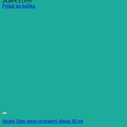
24,89
€
s DPH
Pridať do košíka
Akutol Stop spray ochranný obväz 60 ml