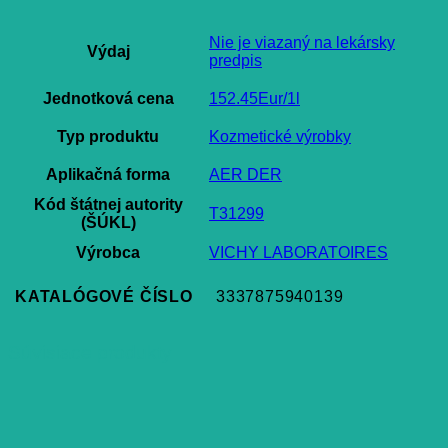
Nie je viazaný na lekársky
Výdaj
predpis
Jednotková cena
152.45Eur/1l
Typ produktu
Kozmetické výrobky
Aplikačná forma
AER DER
Kód štátnej autority
T31299
(ŠÚKL)
Výrobca
VICHY LABORATOIRES
KATALÓGOVÉ ČÍSLO
3337875940139
Súvisiace produkty