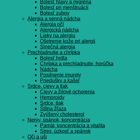
Bolesť hlavy a migréna
Bolesť pri menštruácii
Bolesť zubov
Alergia a senná nádcha
Alergia očí
Alergická nádcha
Lieky na alergiu
Ošetrenie kože pri alergii
Slnečná alergia
Prechladnutie a chrípka
Bolesť hrdla
Chrípka a prechladnutie, horúčka
Nádcha
Posilnenie imunity
Priedušky a kašeľ
Srdce, cievy a tlak
Cievy a žilové ochorenia
Hemoroidy
Srdce, tlak
Štítna žľaza
Zvýšený cholesterol
Nervy, spánok, koncentrácia
Pamät, koncentrácia a vitalita
Stres, úzkosť a spánok
Oči a uši