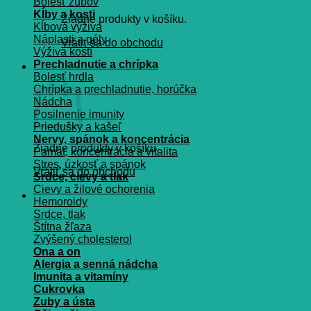
Bolesť zubov
Kĺby a kosti
Žiadne produkty v košíku.
Kĺbová výživa
Náplasti a gély
Vrátiť sa do obchodu
Výživa kostí
Prechladnutie a chrípka
Košík
Bolesť hrdla
Chrípka a prechladnutie, horúčka
Nádcha
Posilnenie imunity
Priedušky a kašeľ
Nervy, spánok a koncentrácia
Žiadne produkty v košíku.
Pamät, koncentrácia a vitalita
Stres, úzkosť a spánok
Vrátiť sa do obchodu
Srdce, cievy a tlak
Cievy a žilové ochorenia
Hemoroidy
Srdce, tlak
Štítna žľaza
Zvýšený cholesterol
Ona a on
Alergia a senná nádcha
Imunita a vitamíny
Cukrovka
Zuby a ústa