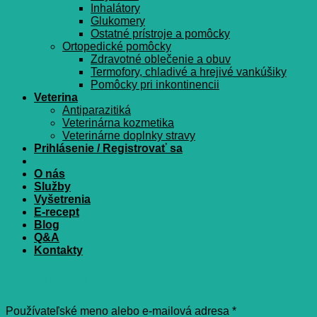
Inhalátory
Glukomery
Ostatné prístroje a pomôcky
Ortopedické pomôcky
Zdravotné oblečenie a obuv
Termofory, chladivé a hrejivé vankúšiky
Pomôcky pri inkontinencii
Veterina
Antiparazitiká
Veterinárna kozmetika
Veterinárne doplnky stravy
Prihlásenie / Registrovať sa
O nás
Služby
Vyšetrenia
E-recept
Blog
Q&A
Kontakty
Prihlásenie
Povinné
Používateľské meno alebo e-mailová adresa
*