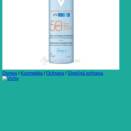
Domov
/
Kozmetika
/
Ochrana
/
Slnečná ochrana
VICHY Capital Soleil UV Aqua
Spray SPF 50+ ochranný
hydratačný sprej 200 ml