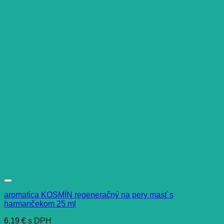
aromatica KOSMÍN regeneračný na pery masť s
harmančekom 25 ml
6,19
€
s DPH