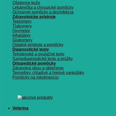
Ošetrenie kože
Lekárnička a chirugické pomôcky
Ochranné pomôcky a dezinfekcia
Zdravotnícke prístroje
Teplomery
Tlakomery
Oxymetre
Inhalátory
Glukomery
Ostatné prístroje a pomôcky
Diagnostické testy
Tehotenské a ovulačné testy
Samodiagnostické testy a prúžky
Ortopedické pomôcky
Zdravotná obuv a oblečenie
Termofory, chladivé a hrejivé vankúšiky
Pomôcky na inkotinenciu
Veterina