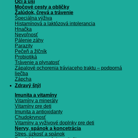
Oči a uši
Močové cesty a obličky
Žalúdok, črevá a trávenie
Špeciálna výživa
Histamínová a laktózová intolerancia
Hnačka
Nevoľnosť
Pálenie záhy
Parazity
Pečeň a žlčník
Probiotiká
Trávenie a plynatosť
Zápalové ochorenia tráviaceho traktu – podporná
liečba
Zápcha
Zdravý štýl
Imunita a vitamíny
Vitamíny a minerály
Vitamíny pre deti
Imunita a antioxidanty
Chudokrvnosť
Vitamíny a vyživové doplnky pre deti
Nervy, spánok a koncetrácia
Stres, úzkosť a spánok