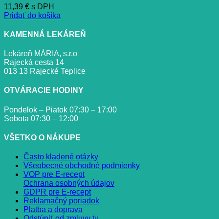
11,39
€
s DPH
Pridať do košíka
KAMENNÁ LEKÁREŇ
Lekáreň MÁRIA, s.r.o
Rajecká cesta 14
013 13 Rajecké Teplice
OTVÁRACIE HODINY
Pondelok – Piatok 07:30 – 17:00
Sobota 07:30 – 12:00
VŠETKO O NÁKUPE
Často kladené otázky
Všeobecné obchodné podmienky
VOP pre E-recept
Ochrana osobných údajov
GDPR pre E-recept
Reklamačný poriadok
Platba a doprava
Odstúpiť od zmluvy tu