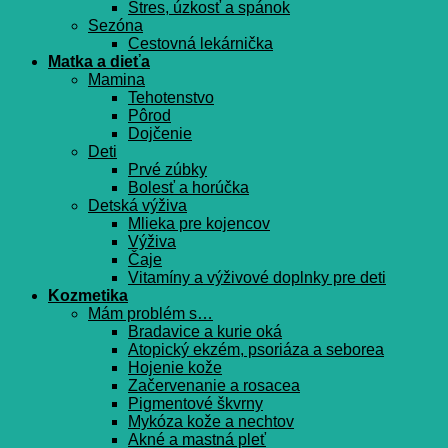
Stres, úzkosť a spánok
Sezóna
Cestovná lekárnička
Matka a dieťa
Mamina
Tehotenstvo
Pôrod
Dojčenie
Deti
Prvé zúbky
Bolesť a horúčka
Detská výživa
Mlieka pre kojencov
Výživa
Čaje
Vitamíny a výživové doplnky pre deti
Kozmetika
Mám problém s…
Bradavice a kurie oká
Atopický ekzém, psoriáza a seborea
Hojenie kože
Začervenanie a rosacea
Pigmentové škvrny
Mykóza kože a nechtov
Akné a mastná pleť