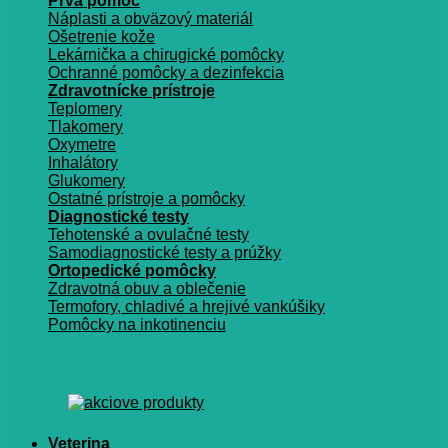
Prvá pomoc
Náplasti a obväzový materiál
Ošetrenie kože
Lekárnička a chirugické pomôcky
Ochranné pomôcky a dezinfekcia
Zdravotnícke prístroje
Teplomery
Tlakomery
Oxymetre
Inhalátory
Glukomery
Ostatné prístroje a pomôcky
Diagnostické testy
Tehotenské a ovulačné testy
Samodiagnostické testy a prúžky
Ortopedické pomôcky
Zdravotná obuv a oblečenie
Termofory, chladivé a hrejivé vankúšiky
Pomôcky na inkotinenciu
Veterina