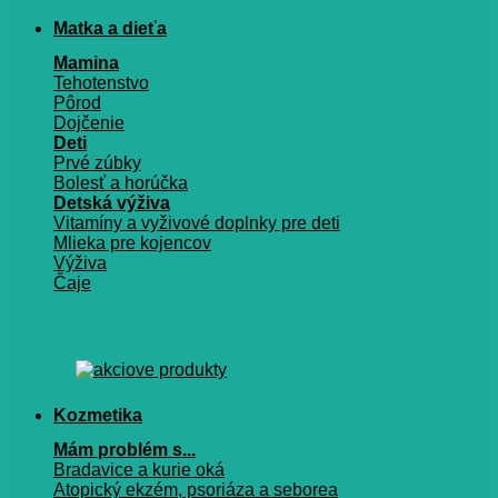
Matka a dieťa
Mamina
Tehotenstvo
Pôrod
Dojčenie
Deti
Prvé zúbky
Bolesť a horúčka
Detská výživa
Vitamíny a vyživové doplnky pre deti
Mlieka pre kojencov
Výživa
Čaje
Kozmetika
Mám problém s...
Bradavice a kurie oká
Atopický ekzém, psoriáza a seborea