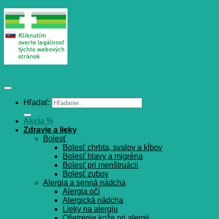
Hľadať:
Akcia %
Zdravie a lieky
Bolesť
Bolesť chrbta, svalov a kĺbov
Bolesť hlavy a migréna
Bolesť pri menštruácii
Bolesť zubov
Alergia a senná nádcha
Alergia očí
Alergická nádcha
Lieky na alergiu
Ošetrenie kože pri alergii