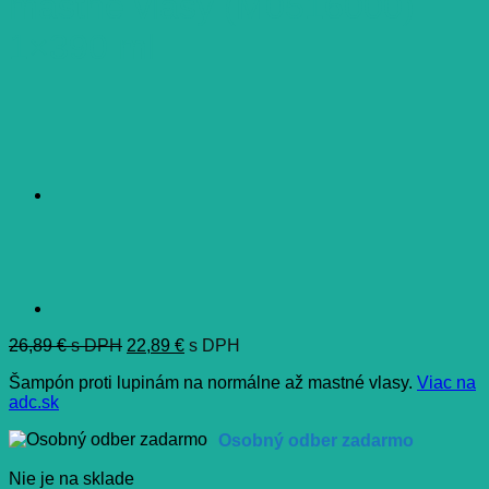
mastné vlasy (M0516000)
1×390 ml
26,89
€
s DPH
22,89
€
s DPH
Šampón proti lupinám na normálne až mastné vlasy.
Viac na
adc.sk
Osobný odber zadarmo
Nie je na sklade