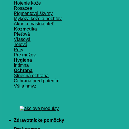
Hojenie kože
Rosacea
Pigmentové škvrny
Mykóza kože a nechtov
Akné a mastná pleť
Kozmetika
Pleťová
Vlasová
Telová
Pery
Pre mužov
Hygiena
Intímna
Ochrana
Slnečná ochrana
Ochrana pred potením
Vši a hmyz
Zdravotnícke pomôcky