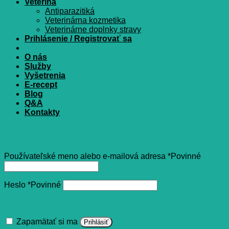
Veterina
Antiparazitiká
Veterinárna kozmetika
Veterinárne doplnky stravy
Prihlásenie / Registrovať sa
O nás
Služby
Vyšetrenia
E-recept
Blog
Q&A
Kontakty
Prihlásenie
Používateľské meno alebo e-mailová adresa
*
Povinné
Heslo
*
Povinné
Zapamätať si ma
Prihlásiť