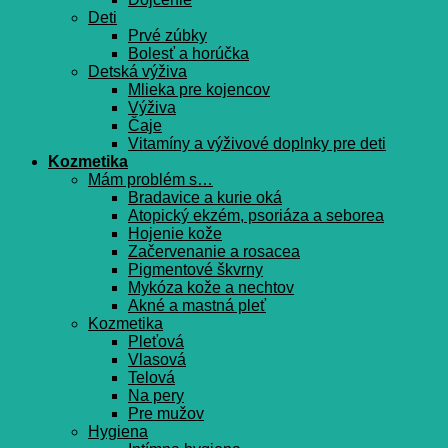
Deti
Prvé zúbky
Bolesť a horúčka
Detská výživa
Mlieka pre kojencov
Výživa
Čaje
Vitamíny a výživové doplnky pre deti
Kozmetika
Mám problém s…
Bradavice a kurie oká
Atopický ekzém, psoriáza a seborea
Hojenie kože
Začervenanie a rosacea
Pigmentové škvrny
Mykóza kože a nechtov
Akné a mastná pleť
Kozmetika
Pleťová
Vlasová
Telová
Na pery
Pre mužov
Hygiena