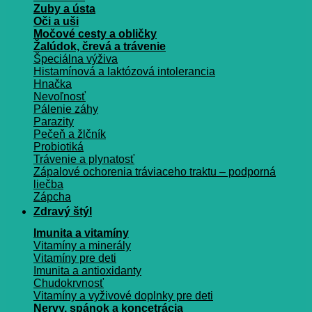
Zuby a ústa
Oči a uši
Močové cesty a obličky
Žalúdok, črevá a trávenie
Špeciálna výživa
Histamínová a laktózová intolerancia
Hnačka
Nevoľnosť
Pálenie záhy
Parazity
Pečeň a žlčník
Probiotiká
Trávenie a plynatosť
Zápalové ochorenia tráviaceho traktu – podporná
liečba
Zápcha
Zdravý štýl
Imunita a vitamíny
Vitamíny a minerály
Vitamíny pre deti
Imunita a antioxidanty
Chudokrvnosť
Vitamíny a vyživové doplnky pre deti
Nervy, spánok a koncetrácia