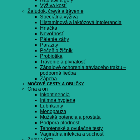
Výživa kostí
Žalúdok, črevá a trávenie
Špeciálna výživa
Histamínová a laktózová intolerancia
Hnačka
Nevoľnosť
Pálenie záhy
Parazity
Pečeň a žlčník
Probiotiká
Trávenie a plynatosť
Zápalové ochorenia tráviaceho traktu –
podporná liečba
Zápcha
MOČOVÉ CESTY A OBLIČKY
Ona a on
Inkontinencia
Intímna hygiena
Lubrikanty
Menopauza
Mužská potencia a prostata
Podpora plodnosti
Tehotenské a ovulačné testy
Vaginálna infekcia a suchosť
Zuby a ústa