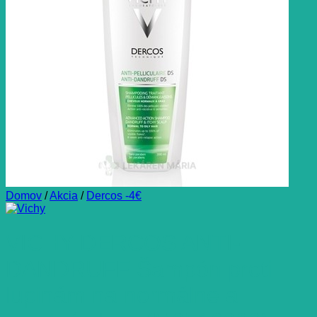
Domov
/
Akcia
/
Dercos -4€
VICHY DERCOS ANTI-
DANDRUFF Šampón proti
lupinám na normálne a