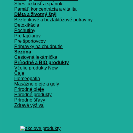
Stres, úzkosť a spánok
Pamäť, koncentrácia a vitalita
Diéta a životný štýl
Bezlepkové a bezlaktózové potraviny
Detoxikácia
Pochutiny
Pre fajčiarov
Pre športovcov
Prípravky na chudnutie
Sezóna
Cestovná lekárnička
Prírodné a BIO produkty
Včelie produkty
Čaje
Homeopatia
Masážne oleje a gély
Prírodné oleje
Prírodné produkty
Prírodné šťavy
Zdravá výživa