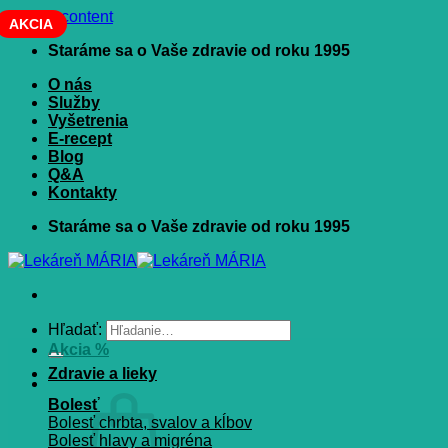
Skip to content
AKCIA
Staráme sa o Vaše zdravie od roku 1995
O nás
Služby
Vyšetrenia
E-recept
Blog
Q&A
Kontakty
Staráme sa o Vaše zdravie od roku 1995
Hľadať:
Akcia %
Zdravie a lieky
Bolesť
Bolesť chrbta, svalov a kĺbov
Bolesť hlavy a migréna