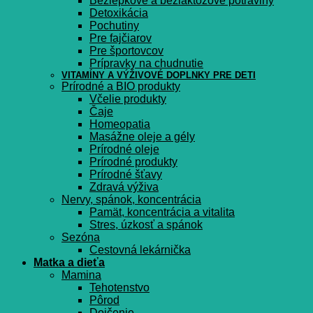
Bezlepkové a bezlaktózové potraviny
Detoxikácia
Pochutiny
Pre fajčiarov
Pre športovcov
Prípravky na chudnutie
VITAMÍNY A VÝŽIVOVÉ DOPLNKY PRE DETI
Prírodné a BIO produkty
Včelie produkty
Čaje
Homeopatia
Masážne oleje a gély
Prírodné oleje
Prírodné produkty
Prírodné šťavy
Zdravá výživa
Nervy, spánok, koncentrácia
Pamät, koncentrácia a vitalita
Stres, úzkosť a spánok
Sezóna
Cestovná lekárnička
Matka a dieťa
Mamina
Tehotenstvo
Pôrod
Dojčenie