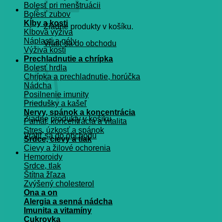
Bolesť pri menštruácii
Bolesť zubov
Kĺby a kosti
Žiadne produkty v košíku.
Kĺbová výživa
Náplasti a gély
Vrátiť sa do obchodu
Výživa kostí
Prechladnutie a chrípka
Košík
Bolesť hrdla
Chrípka a prechladnutie, horúčka
Nádcha
Posilnenie imunity
Priedušky a kašeľ
Nervy, spánok a koncentrácia
Žiadne produkty v košíku.
Pamät, koncentrácia a vitalita
Stres, úzkosť a spánok
Vrátiť sa do obchodu
Srdce, cievy a tlak
Cievy a žilové ochorenia
Hemoroidy
Srdce, tlak
Štítna žľaza
Zvýšený cholesterol
Ona a on
Alergia a senná nádcha
Imunita a vitamíny
Cukrovka