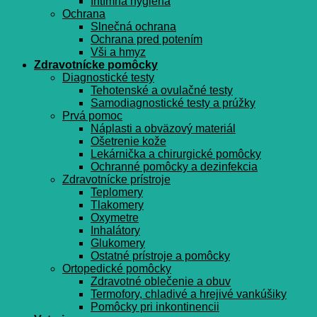
Intímna hygiena
Ochrana
Slnečná ochrana
Ochrana pred potením
Vši a hmyz
Zdravotnícke pomôcky
Diagnostické testy
Tehotenské a ovulačné testy
Samodiagnostické testy a prúžky
Prvá pomoc
Náplasti a obväzový materiál
Ošetrenie kože
Lekárnička a chirurgické pomôcky
Ochranné pomôcky a dezinfekcia
Zdravotnícke prístroje
Teplomery
Tlakomery
Oxymetre
Inhalátory
Glukomery
Ostatné prístroje a pomôcky
Ortopedické pomôcky
Zdravotné oblečenie a obuv
Termofory, chladivé a hrejivé vankúšiky
Pomôcky pri inkontinencii