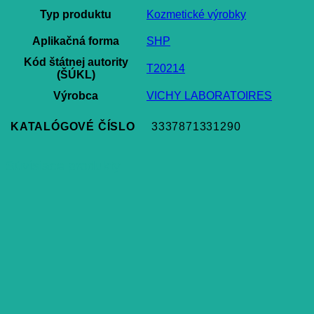
Typ produktu
Kozmetické výrobky
Aplikačná forma
SHP
Kód štátnej autority
T20214
(ŠÚKL)
Výrobca
VICHY LABORATOIRES
KATALÓGOVÉ ČÍSLO
3337871331290
Súvisiace produkty