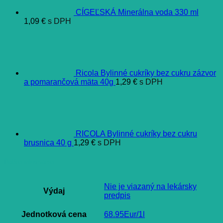
CÍGEĽSKÁ Minerálna voda 330 ml
1,09
€
s DPH
Ricola Bylinné cukríky bez cukru zázvor
a pomarančová mäta 40g
1,29
€
s DPH
RICOLA Bylinné cukríky bez cukru
brusnica 40 g
1,29
€
s DPH
Ďalšie informácie
Nie je viazaný na lekársky
Výdaj
predpis
Jednotková cena
68.95Eur/1l