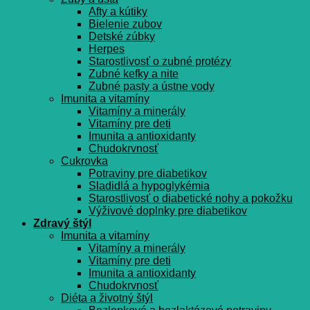
Afty a kútiky
Bielenie zubov
Detské zúbky
Herpes
Starostlivosť o zubné protézy
Zubné kefky a nite
Zubné pasty a ústne vody
Imunita a vitamíny
Vitamíny a minerály
Vitamíny pre deti
Imunita a antioxidanty
Chudokrvnosť
Cukrovka
Potraviny pre diabetikov
Sladidlá a hypoglykémia
Starostlivosť o diabetické nohy a pokožku
Výživové doplnky pre diabetikov
Zdravý štýl
Imunita a vitamíny
Vitamíny a minerály
Vitamíny pre deti
Imunita a antioxidanty
Chudokrvnosť
Diéta a životný štýl