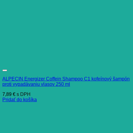
ALPECIN Energizer Coffein Shampoo C1 kofeínový šampón
proti vypadávaniu vlasov 250 ml
7,89
€
s DPH
Pridať do košíka