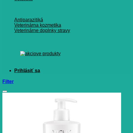
Antiparazitiká
Veterinárna kozmetika
Veterinárne doplnky stravy
Filter