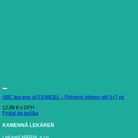
ABC tea tree oil FEMIGEL – Prírodný intímny gél 5×7 ml
12,99
€
s DPH
Pridať do košíka
KAMENNÁ LEKÁREŇ
Lekáreň MÁRIA, s.r.o