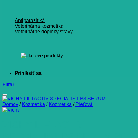
Antiparazitiká
Veterinárna kozmetika
Veterinárne doplnky stravy
Filter
Domov
/
Kozmetika
/
Kozmetika
/
Pleťová
VICHY LIFTACTIV
SPECIALIST B3 SERUM 30