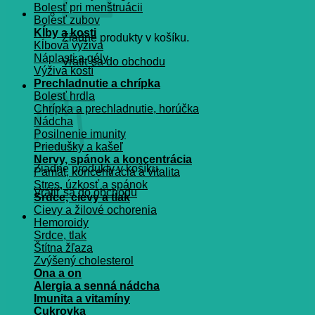
Bolesť pri menštruácii
Bolesť zubov
Kĺby a kosti
Žiadne produkty v košíku.
Kĺbová výživa
Náplasti a gély
Vrátiť sa do obchodu
Výživa kostí
Prechladnutie a chrípka
Košík
Bolesť hrdla
Chrípka a prechladnutie, horúčka
Nádcha
Posilnenie imunity
Priedušky a kašeľ
Nervy, spánok a koncentrácia
Žiadne produkty v košíku.
Pamät, koncentrácia a vitalita
Stres, úzkosť a spánok
Vrátiť sa do obchodu
Srdce, cievy a tlak
Cievy a žilové ochorenia
Hemoroidy
Srdce, tlak
Štítna žľaza
Zvýšený cholesterol
Ona a on
Alergia a senná nádcha
Imunita a vitamíny
Cukrovka