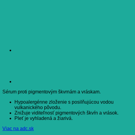
ml
Sérum proti pigmentovým škvrnám a vráskam.
Hypoalergénne zloženie s posilňujúcou vodou
vulkanického pôvodu.
Znižuje viditeľnosť pigmentových škvŕn a vrások.
Pleť je vyhladená a žiarivá.
Viac na adc.sk