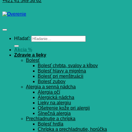
+421 41 549 36 62
Hľadať:
Akcia %
Zdravie a lieky
Bolesť
Bolesť chrbta, svalov a kĺbov
Bolesť hlavy a migréna
Bolesť pri menštruácii
Bolesť zubov
Alergia a senná nádcha
Alergia očí
Alergická nádcha
Lieky na alergiu
Ošetrenie kože pri alergii
Slnečná alergia
Prechladnutie a chrípka
Bolesť hrdla
Chrípka a prechladnutie, horúčka