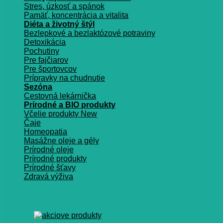
Stres, úzkosť a spánok
Pamäť, koncentrácia a vitalita
Diéta a životný štýl
Bezlepkové a bezlaktózové potraviny
Detoxikácia
Pochutiny
Pre fajčiarov
Pre športovcov
Prípravky na chudnutie
Sezóna
Cestovná lekárnička
Prírodné a BIO produkty
Včelie produkty
Čaje
Homeopatia
Masážne oleje a gély
Prírodné oleje
Prírodné produkty
Prírodné šťavy
Zdravá výživa