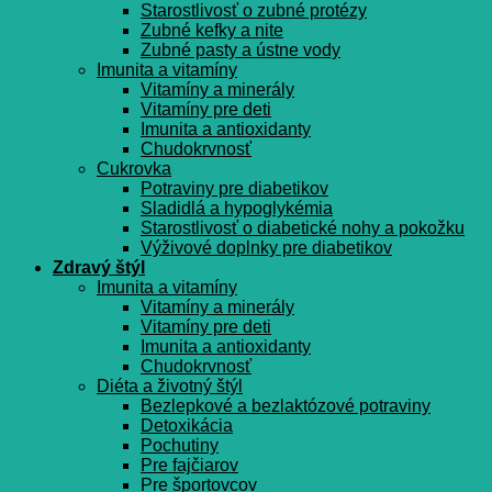
Starostlivosť o zubné protézy
Zubné kefky a nite
Zubné pasty a ústne vody
Imunita a vitamíny
Vitamíny a minerály
Vitamíny pre deti
Imunita a antioxidanty
Chudokrvnosť
Cukrovka
Potraviny pre diabetikov
Sladidlá a hypoglykémia
Starostlivosť o diabetické nohy a pokožku
Výživové doplnky pre diabetikov
Zdravý štýl
Imunita a vitamíny
Vitamíny a minerály
Vitamíny pre deti
Imunita a antioxidanty
Chudokrvnosť
Diéta a životný štýl
Bezlepkové a bezlaktózové potraviny
Detoxikácia
Pochutiny
Pre fajčiarov
Pre športovcov