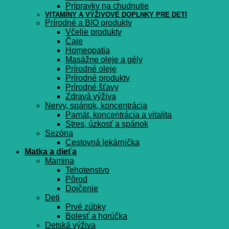
Prípravky na chudnutie
VITAMÍNY A VÝŽIVOVÉ DOPLNKY PRE DETI
Prírodné a BIO produkty
Včelie produkty
Čaje
Homeopatia
Masážne oleje a gély
Prírodné oleje
Prírodné produkty
Prírodné šťavy
Zdravá výživa
Nervy, spánok, koncentrácia
Pamät, koncentrácia a vitalita
Stres, úzkosť a spánok
Sezóna
Cestovná lekárnička
Matka a dieťa
Mamina
Tehotenstvo
Pôrod
Dojčenie
Deti
Prvé zúbky
Bolesť a horúčka
Detská výživa