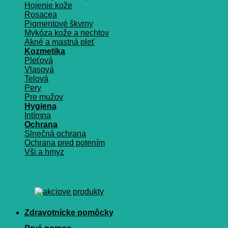
Hojenie kože
Rosacea
Pigmentové škvrny
Mykóza kože a nechtov
Akné a mastná pleť
Kozmetika
Pleťová
Vlasová
Telová
Pery
Pre mužov
Hygiena
Intímna
Ochrana
Slnečná ochrana
Ochrana pred potením
Vši a hmyz
Zdravotnícke pomôcky