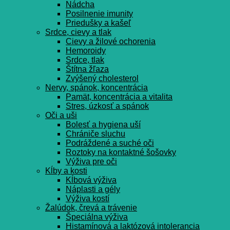
Nádcha
Posilnenie imunity
Priedušky a kašeľ
Srdce, cievy a tlak
Cievy a žilové ochorenia
Hemoroidy
Srdce, tlak
Štítna žľaza
Zvýšený cholesterol
Nervy, spánok, koncentrácia
Pamät, koncentrácia a vitalita
Stres, úzkosť a spánok
Oči a uši
Bolesť a hygiena uší
Chrániče sluchu
Podráždené a suché oči
Roztoky na kontaktné šošovky
Výživa pre oči
Kĺby a kosti
Kĺbová výživa
Náplasti a gély
Výživa kostí
Žalúdok, črevá a trávenie
Špeciálna výživa
Histamínová a laktózová intolerancia