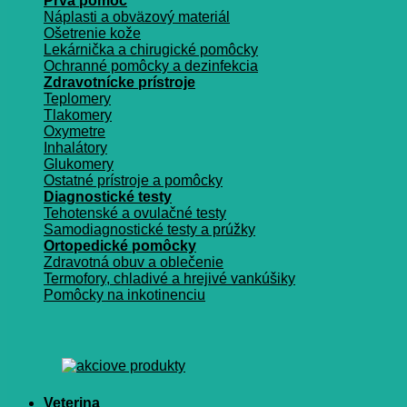
Prvá pomoc
Náplasti a obväzový materiál
Ošetrenie kože
Lekárnička a chirugické pomôcky
Ochranné pomôcky a dezinfekcia
Zdravotnícke prístroje
Teplomery
Tlakomery
Oxymetre
Inhalátory
Glukomery
Ostatné prístroje a pomôcky
Diagnostické testy
Tehotenské a ovulačné testy
Samodiagnostické testy a prúžky
Ortopedické pomôcky
Zdravotná obuv a oblečenie
Termofory, chladivé a hrejivé vankúšiky
Pomôcky na inkotinenciu
Veterina