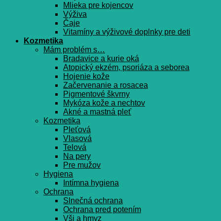
Mlieka pre kojencov
Výživa
Čaje
Vitamíny a výživové doplnky pre deti
Kozmetika
Mám problém s…
Bradavice a kurie oká
Atopický ekzém, psoriáza a seborea
Hojenie kože
Začervenanie a rosacea
Pigmentové škvrny
Mykóza kože a nechtov
Akné a mastná pleť
Kozmetika
Pleťová
Vlasová
Telová
Na pery
Pre mužov
Hygiena
Intímna hygiena
Ochrana
Slnečná ochrana
Ochrana pred potením
Vši a hmyz