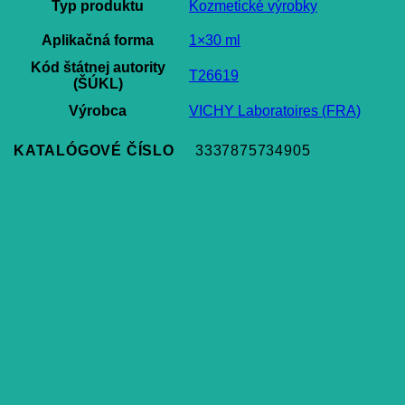
Typ produktu
Kozmetické výrobky
Aplikačná forma
1×30 ml
Kód štátnej autority
T26619
(ŠÚKL)
Výrobca
VICHY Laboratoires (FRA)
KATALÓGOVÉ ČÍSLO
3337875734905
Súvisiace produkty