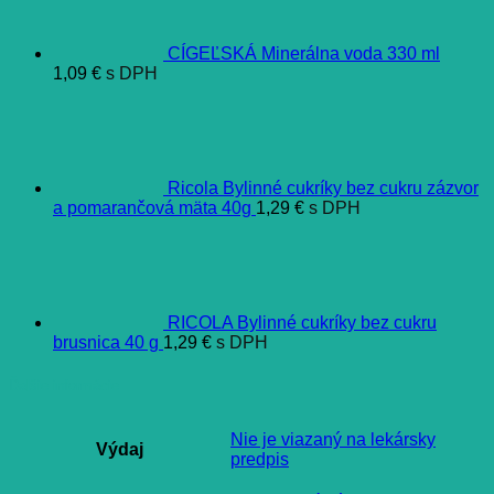
CÍGEĽSKÁ Minerálna voda 330 ml
1,09
€
s DPH
Ricola Bylinné cukríky bez cukru zázvor
a pomarančová mäta 40g
1,29
€
s DPH
RICOLA Bylinné cukríky bez cukru
brusnica 40 g
1,29
€
s DPH
Ďalšie informácie
Nie je viazaný na lekársky
Výdaj
predpis