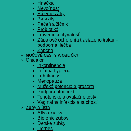
Hnačka
Nevoľnosť
Pálenie záhy
Parazity
Pečeň a žlčník
Probiotiká
Trávenie a plynatosť
Zápalové ochorenia tráviaceho traktu –
podporná liečba
Zápcha
MOČOVÉ CESTY A OBLIČKY
Ona a on
Inkontinencia
Intímna hygiena
Lubrikanty
Menopauza
Mužská potencia a prostata
Podpora plodnosti
Tehotenské a ovulačné testy
Vaginálna infekcia a suchosť
Zuby a ústa
Afty a kútiky
Bielenie zubov
Detské zúbky
Herpes