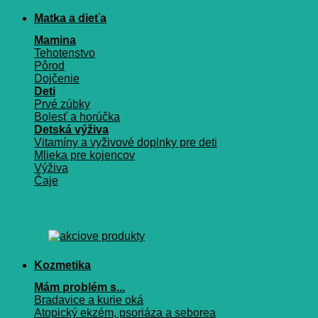
Matka a dieťa
Mamina
Tehotenstvo
Pôrod
Dojčenie
Deti
Prvé zúbky
Bolesť a horúčka
Detská výživa
Vitamíny a vyživové doplnky pre deti
Mlieka pre kojencov
Výživa
Čaje
Kozmetika
Mám problém s...
Bradavice a kurie oká
Atopický ekzém, psoriáza a seborea