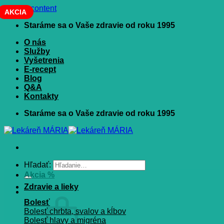
Skip to content
AKCIA
Staráme sa o Vaše zdravie od roku 1995
O nás
Služby
Vyšetrenia
E-recept
Blog
Q&A
Kontakty
Staráme sa o Vaše zdravie od roku 1995
Hľadať:
Akcia %
Zdravie a lieky
Bolesť
Bolesť chrbta, svalov a kĺbov
Bolesť hlavy a migréna