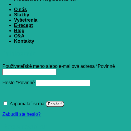
O nás
Služby
Vyšetrenia
E-recept
Blog
Q&A
Kontakty
Prihlásenie
Používateľské meno alebo e-mailová adresa
*
Povinné
Heslo
*
Povinné
Zapamätať si ma
Prihlásiť
Zabudli ste heslo?
Registrovať sa