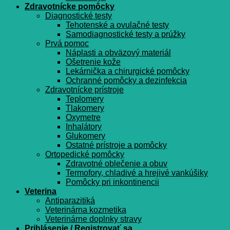
Zdravotnícke pomôcky
Diagnostické testy
Tehotenské a ovulačné testy
Samodiagnostické testy a prúžky
Prvá pomoc
Náplasti a obväzový materiál
Ošetrenie kože
Lekárnička a chirurgické pomôcky
Ochranné pomôcky a dezinfekcia
Zdravotnícke prístroje
Teplomery
Tlakomery
Oxymetre
Inhalátory
Glukomery
Ostatné prístroje a pomôcky
Ortopedické pomôcky
Zdravotné oblečenie a obuv
Termofory, chladivé a hrejivé vankúšiky
Pomôcky pri inkontinencii
Veterina
Antiparazitiká
Veterinárna kozmetika
Veterinárne doplnky stravy
Prihlásenie / Registrovať sa