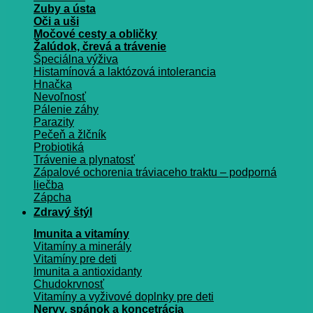
Zuby a ústa
Oči a uši
Močové cesty a obličky
Žalúdok, črevá a trávenie
Špeciálna výživa
Histamínová a laktózová intolerancia
Hnačka
Nevoľnosť
Pálenie záhy
Parazity
Pečeň a žlčník
Probiotiká
Trávenie a plynatosť
Zápalové ochorenia tráviaceho traktu – podporná
liečba
Zápcha
Zdravý štýl
Imunita a vitamíny
Vitamíny a minerály
Vitamíny pre deti
Imunita a antioxidanty
Chudokrvnosť
Vitamíny a vyživové doplnky pre deti
Nervy, spánok a koncetrácia