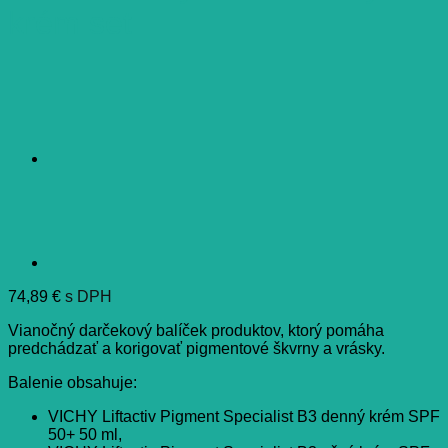
krém set
74,89
€
s DPH
Vianočný darčekový balíček produktov, ktorý pomáha
predchádzať a korigovať pigmentové škvrny a vrásky.
Balenie obsahuje:
VICHY Liftactiv Pigment Specialist B3 denný krém SPF
50+ 50 ml,