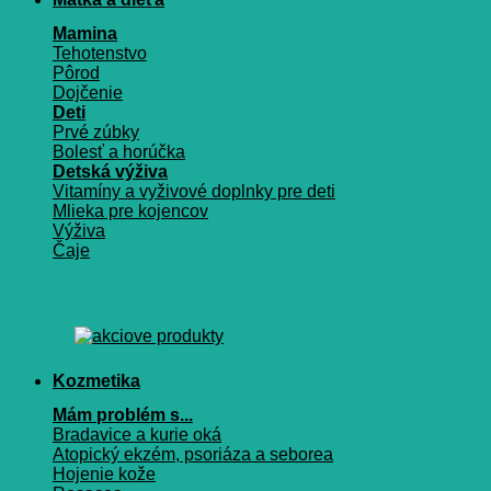
Mamina
Tehotenstvo
Pôrod
Dojčenie
Deti
Prvé zúbky
Bolesť a horúčka
Detská výživa
Vitamíny a vyživové doplnky pre deti
Mlieka pre kojencov
Výživa
Čaje
Kozmetika
Mám problém s...
Bradavice a kurie oká
Atopický ekzém, psoriáza a seborea
Hojenie kože