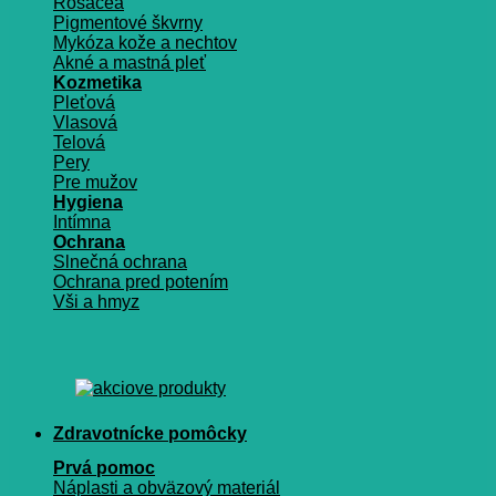
Rosacea
Pigmentové škvrny
Mykóza kože a nechtov
Akné a mastná pleť
Kozmetika
Pleťová
Vlasová
Telová
Pery
Pre mužov
Hygiena
Intímna
Ochrana
Slnečná ochrana
Ochrana pred potením
Vši a hmyz
Zdravotnícke pomôcky
Prvá pomoc
Náplasti a obväzový materiál