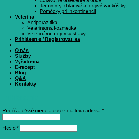
Zdravotné oblečenie a obuv
Termofory, chladivé a hrejivé vankúšiky
Pomôcky pri inkontinencii
Veterina
Antiparazitiká
Veterinárna kozmetika
Veterinárne doplnky stravy
Prihlásenie / Registrovať sa
O nás
Služby
Vyšetrenia
E-recept
Blog
Q&A
Kontakty
Prihlásenie
Povinné
Používateľské meno alebo e-mailová adresa
*
Povinné
Heslo
*