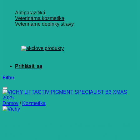
Antiparazitiká
Veterinárna kozmetika
Veterinárne doplnky stravy
Filter
Domov
/
Kozmetika
VICHY Pigment specialist B3
XMAS denný krém + očný