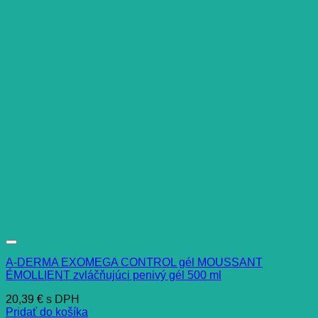
A-DERMA EXOMEGA CONTROL gél MOUSSANT
ÉMOLLIENT zvláčňujúci penivý gél 500 ml
20,39
€
s DPH
Pridať do košíka