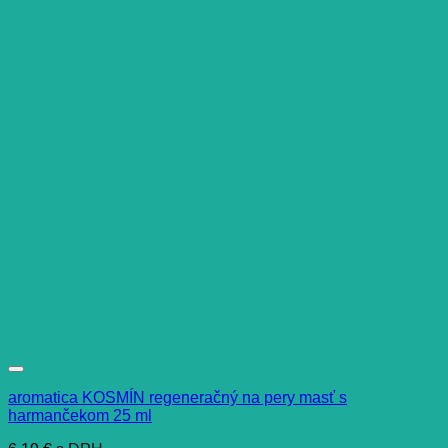
aromatica KOSMÍN regeneračný na pery masť s
harmančekom 25 ml