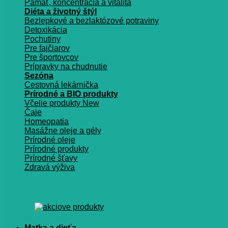
Pamäť, koncentrácia a vitalita
Diéta a životný štýl
Bezlepkové a bezlaktózové potraviny
Detoxikácia
Pochutiny
Pre fajčiarov
Pre športovcov
Prípravky na chudnutie
Sezóna
Cestovná lekárnička
Prírodné a BIO produkty
Včelie produkty
Čaje
Homeopatia
Masážne oleje a gély
Prírodné oleje
Prírodné produkty
Prírodné šťavy
Zdravá výživa
Matka a dieťa