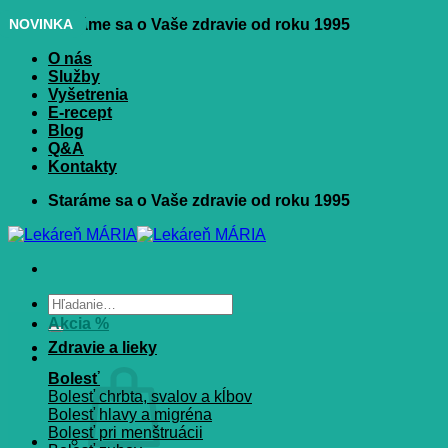
Skip
NOVINKA
Staráme sa o Vaše zdravie od roku 1995
to
O nás
content
Služby
Vyšetrenia
E-recept
Blog
Q&A
Kontakty
Staráme sa o Vaše zdravie od roku 1995
Hľadať:
Akcia %
Zdravie a lieky
Bolesť
Bolesť chrbta, svalov a kĺbov
Bolesť hlavy a migréna
Bolesť pri menštruácii