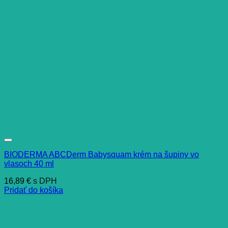
BIODERMA ABCDerm Babysquam krém na šupiny vo
vlasoch 40 ml
16,89
€
s DPH
Pridať do košíka