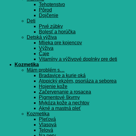
Tehotenstvo
Pôrod
Dojčenie
Deti
Prvé zúbky
Bolesť a horúčka
Detská výživa
Mlieka pre kojencov
Výživa
Čaje
Vitamíny a výživové doplnky pre deti
Kozmetika
Mám problém s…
Bradavice a kurie oká
Atopický ekzém, psoriáza a seborea
Hojenie kože
Začervenanie a rosacea
Pigmentové škvrny
Mykóza kože a nechtov
Akné a mastná pleť
Kozmetika
Pleťová
Vlasová
Telová
Na pery