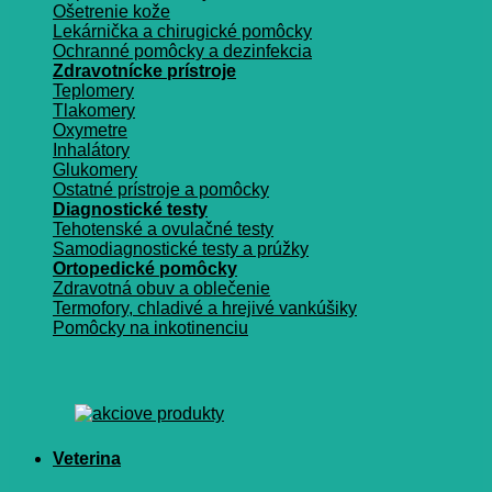
Ošetrenie kože
Lekárnička a chirugické pomôcky
Ochranné pomôcky a dezinfekcia
Zdravotnícke prístroje
Teplomery
Tlakomery
Oxymetre
Inhalátory
Glukomery
Ostatné prístroje a pomôcky
Diagnostické testy
Tehotenské a ovulačné testy
Samodiagnostické testy a prúžky
Ortopedické pomôcky
Zdravotná obuv a oblečenie
Termofory, chladivé a hrejivé vankúšiky
Pomôcky na inkotinenciu
Veterina