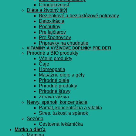
Chudokrvnosť
Diéta a životný štýl
Bezlepkové a bezlaktózové potraviny
Detoxikácia
Pochutiny
Pre fajčiarov
Pre športovcov
Prípravky na chudnutie
VITAMÍNY A VÝŽIVOVÉ DOPLNKY PRE DETI
Prírodné a BIO produkty
Včelie produkty
Čaje
Homeopatia
Masážne oleje a gély
Prírodné oleje
Prírodné produkty
Prírodné šťavy
Zdravá výživa
Nervy, spánok, koncentrácia
Pamät, koncentrácia a vitalita
Stres, úzkosť a spánok
Sezóna
Cestovná lekárnička
Matka a dieťa
Mamina