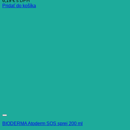
6,19
€
s DPH
Pridať do košíka
BIODERMA Atoderm SOS sprej 200 ml