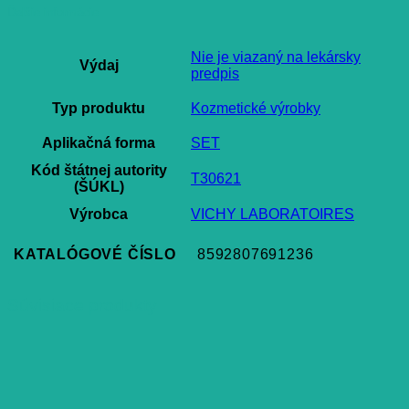
Ďalšie informácie
Nie je viazaný na lekársky
Výdaj
predpis
Typ produktu
Kozmetické výrobky
Aplikačná forma
SET
Kód štátnej autority
T30621
(ŠÚKL)
Výrobca
VICHY LABORATOIRES
KATALÓGOVÉ ČÍSLO
8592807691236
Súvisiace produkty