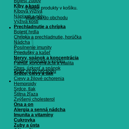
Bolesť zubov
Kĺby a kosti
Žiadne produkty v košíku.
Kĺbová výživa
Náplasti a gély
Vrátiť sa do obchodu
Výživa kostí
Prechladnutie a chrípka
Košík
Bolesť hrdla
Chrípka a prechladnutie, horúčka
Nádcha
Posilnenie imunity
Priedušky a kašeľ
Nervy, spánok a koncentrácia
Žiadne produkty v košíku.
Pamät, koncentrácia a vitalita
Stres, úzkosť a spánok
Vrátiť sa do obchodu
Srdce, cievy a tlak
Cievy a žilové ochorenia
Hemoroidy
Srdce, tlak
Štítna žľaza
Zvýšený cholesterol
Ona a on
Alergia a senná nádcha
Imunita a vitamíny
Cukrovka
Zuby a ústa