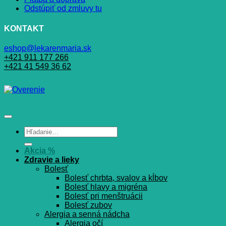
Odstúpiť od zmluvy tu
KONTAKT
eshop@lekarenmaria.sk
+421 911 177 266
+421 41 549 36 62
Hľadať:
Akcia %
Zdravie a lieky
Bolesť
Bolesť chrbta, svalov a kĺbov
Bolesť hlavy a migréna
Bolesť pri menštruácii
Bolesť zubov
Alergia a senná nádcha
Alergia očí