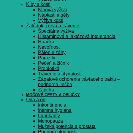
Kĺby a kosti
Kĺbová výživa
Náplasti a gély
Výživa kostí
Žalúdok, črevá a trávenie
Špeciálna výživa
Histamínová a laktózová intolerancia
Hnačka
Nevoľnosť
Pálenie záhy
Parazity
Pečeň a žlčník
Probiotiká
Trávenie a plynatosť
Zápalové ochorenia tráviaceho traktu –
podporná liečba
Zápcha
MOČOVÉ CESTY A OBLIČKY
Ona a on
Inkontinencia
Intímna hygiena
Lubrikanty
Menopauza
Mužská potencia a prostata
Podpora plodnosti