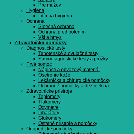
Pre mužov
Hygiena
Intímna hygiena
Ochrana
Slnečná ochrana
Ochrana pred potením
Vši a hmyz
Zdravotnícke pomôcky
Diagnostické testy
Tehotenské a ovulačné testy
Samodiagnostické testy a prúžky
Prvá pomoc
Náplasti a obväzový materiál
Ošetrenie kože
Lekárnička a chirurgické pomôcky
Ochranné pomôcky a dezinfekcia
Zdravotnícke prístroje
Teplomery
Tlakomery
Oxymetre
Inhalátory
Glukomery
Ostatné prístroje a pomôcky
Ortopedické pomôcky