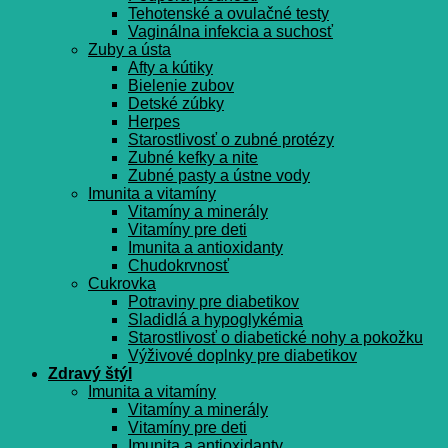
Tehotenské a ovulačné testy
Vaginálna infekcia a suchosť
Zuby a ústa
Afty a kútiky
Bielenie zubov
Detské zúbky
Herpes
Starostlivosť o zubné protézy
Zubné kefky a nite
Zubné pasty a ústne vody
Imunita a vitamíny
Vitamíny a minerály
Vitamíny pre deti
Imunita a antioxidanty
Chudokrvnosť
Cukrovka
Potraviny pre diabetikov
Sladidlá a hypoglykémia
Starostlivosť o diabetické nohy a pokožku
Výživové doplnky pre diabetikov
Zdravý štýl
Imunita a vitamíny
Vitamíny a minerály
Vitamíny pre deti
Imunita a antioxidanty