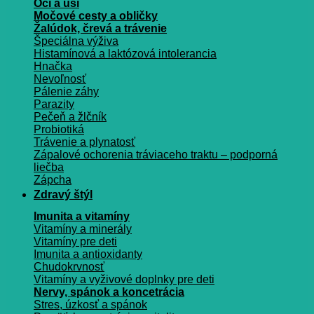
Oči a uši
Močové cesty a obličky
Žalúdok, črevá a trávenie
Špeciálna výživa
Histamínová a laktózová intolerancia
Hnačka
Nevoľnosť
Pálenie záhy
Parazity
Pečeň a žlčník
Probiotiká
Trávenie a plynatosť
Zápalové ochorenia tráviaceho traktu – podporná
liečba
Zápcha
Zdravý štýl
Imunita a vitamíny
Vitamíny a minerály
Vitamíny pre deti
Imunita a antioxidanty
Chudokrvnosť
Vitamíny a vyživové doplnky pre deti
Nervy, spánok a koncetrácia
Stres, úzkosť a spánok