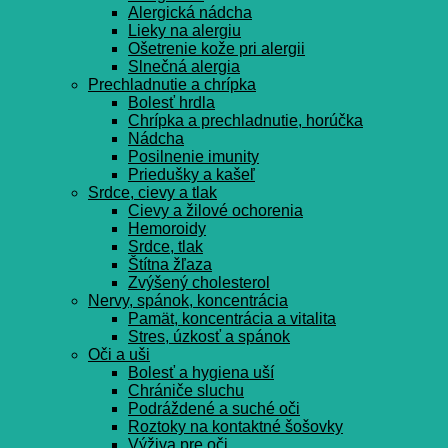
Alergická nádcha
Lieky na alergiu
Ošetrenie kože pri alergii
Slnečná alergia
Prechladnutie a chrípka
Bolesť hrdla
Chrípka a prechladnutie, horúčka
Nádcha
Posilnenie imunity
Priedušky a kašeľ
Srdce, cievy a tlak
Cievy a žilové ochorenia
Hemoroidy
Srdce, tlak
Štítna žľaza
Zvýšený cholesterol
Nervy, spánok, koncentrácia
Pamät, koncentrácia a vitalita
Stres, úzkosť a spánok
Oči a uši
Bolesť a hygiena uší
Chrániče sluchu
Podráždené a suché oči
Roztoky na kontaktné šošovky
Výživa pre oči