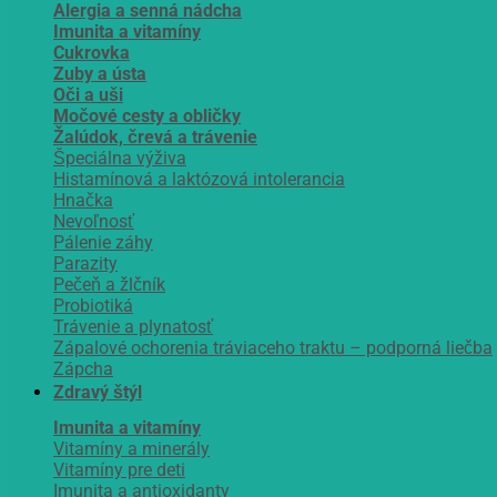
Alergia a senná nádcha
Imunita a vitamíny
Cukrovka
Zuby a ústa
Oči a uši
Močové cesty a obličky
Žalúdok, črevá a trávenie
Špeciálna výživa
Histamínová a laktózová intolerancia
Hnačka
Nevoľnosť
Pálenie záhy
Parazity
Pečeň a žlčník
Probiotiká
Trávenie a plynatosť
Zápalové ochorenia tráviaceho traktu – podporná liečba
Zápcha
Zdravý štýl
Imunita a vitamíny
Vitamíny a minerály
Vitamíny pre deti
Imunita a antioxidanty