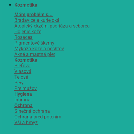
Kozmetika
Mám problém s...
Bradavice a kurie oká
Atopický ekzém, psoriáza a seborea
Hojenie kože
Rosacea
Pigmentové škvrny
Mykóza kože a nechtov
Akné a mastná pleť
Kozmetika
Pleťová
Vlasová
Telová
Pery
Pre mužov
Hygiena
Intímna
Ochrana
Slnečná ochrana
Ochrana pred potením
Vši a hmyz