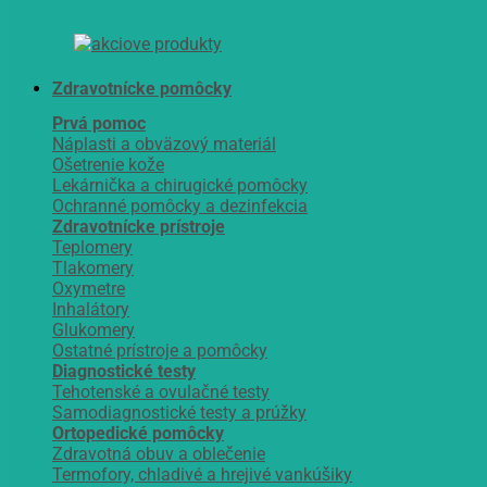
Zdravotnícke pomôcky
Prvá pomoc
Náplasti a obväzový materiál
Ošetrenie kože
Lekárnička a chirugické pomôcky
Ochranné pomôcky a dezinfekcia
Zdravotnícke prístroje
Teplomery
Tlakomery
Oxymetre
Inhalátory
Glukomery
Ostatné prístroje a pomôcky
Diagnostické testy
Tehotenské a ovulačné testy
Samodiagnostické testy a prúžky
Ortopedické pomôcky
Zdravotná obuv a oblečenie
Termofory, chladivé a hrejivé vankúšiky