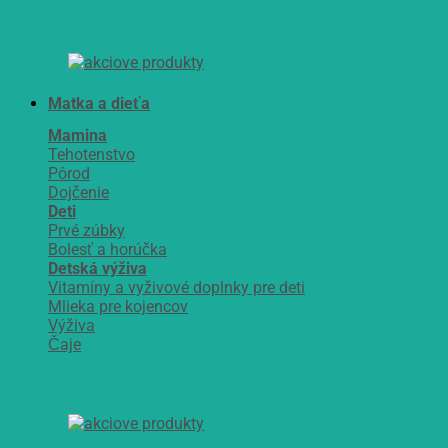
Matka a dieťa
Mamina
Tehotenstvo
Pôrod
Dojčenie
Deti
Prvé zúbky
Bolesť a horúčka
Detská výživa
Vitamíny a vyživové doplnky pre deti
Mlieka pre kojencov
Výživa
Čaje