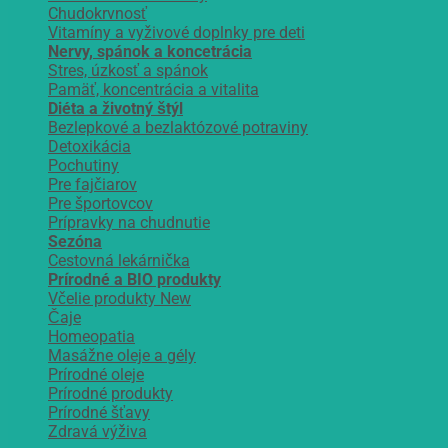
Chudokrvnosť
Vitamíny a vyživové doplnky pre deti
Nervy, spánok a koncetrácia
Stres, úzkosť a spánok
Pamäť, koncentrácia a vitalita
Diéta a životný štýl
Bezlepkové a bezlaktózové potraviny
Detoxikácia
Pochutiny
Pre fajčiarov
Pre športovcov
Prípravky na chudnutie
Sezóna
Cestovná lekárnička
Prírodné a BIO produkty
Včelie produkty
Čaje
Homeopatia
Masážne oleje a gély
Prírodné oleje
Prírodné produkty
Prírodné šťavy
Zdravá výživa