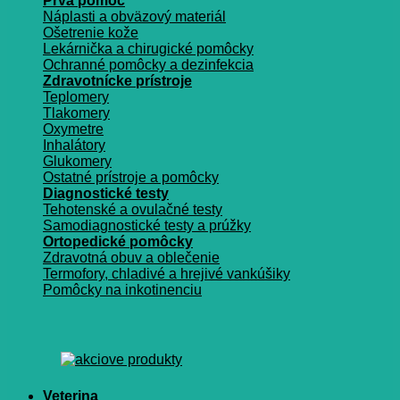
Prvá pomoc
Náplasti a obväzový materiál
Ošetrenie kože
Lekárnička a chirugické pomôcky
Ochranné pomôcky a dezinfekcia
Zdravotnícke prístroje
Teplomery
Tlakomery
Oxymetre
Inhalátory
Glukomery
Ostatné prístroje a pomôcky
Diagnostické testy
Tehotenské a ovulačné testy
Samodiagnostické testy a prúžky
Ortopedické pomôcky
Zdravotná obuv a oblečenie
Termofory, chladivé a hrejivé vankúšiky
Pomôcky na inkotinenciu
Veterina