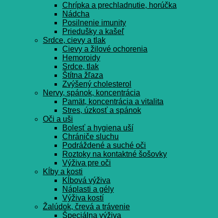
Chrípka a prechladnutie, horúčka
Nádcha
Posilnenie imunity
Priedušky a kašeľ
Srdce, cievy a tlak
Cievy a žilové ochorenia
Hemoroidy
Srdce, tlak
Štítna žľaza
Zvýšený cholesterol
Nervy, spánok, koncentrácia
Pamät, koncentrácia a vitalita
Stres, úzkosť a spánok
Oči a uši
Bolesť a hygiena uší
Chrániče sluchu
Podráždené a suché oči
Roztoky na kontaktné šošovky
Výživa pre oči
Kĺby a kosti
Kĺbová výživa
Náplasti a gély
Výživa kostí
Žalúdok, črevá a trávenie
Špeciálna výživa