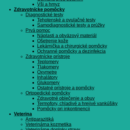
Vši a hmyz
Zdravotnícke pomôcky
Diagnostické testy
Tehotenské a ovulačné testy
Samodiagnostické testy a prúžky
Prvá pomoc
Náplasti a obväzový materiál
Ošetrenie kože
Lekárnička a chirurgické pomôcky
Ochranné pomôcky a dezinfekcia
Zdravotnícke prístroje
Teplomery
Tlakomery
Oxymetre
Inhalátory
Glukomery
Ostatné prístroje a pomôcky
Ortopedické pomôcky
Zdravotné oblečenie a obuv
Termofory, chladivé a hrejivé vankúšiky
Pomôcky pri inkontinencii
Veterina
Antiparazitiká
Veterinárna kozmetika
Veterinárne doplnky stravy