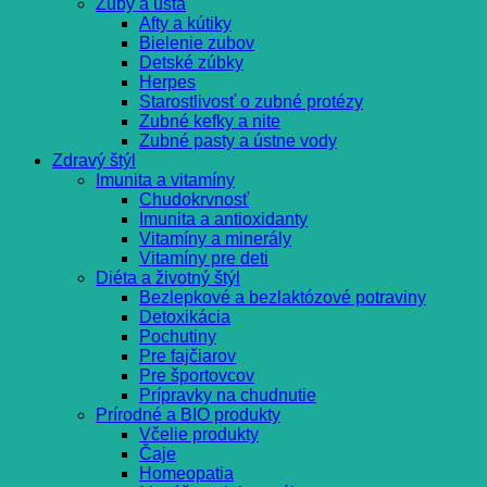
Zuby a ústa
Afty a kútiky
Bielenie zubov
Detské zúbky
Herpes
Starostlivosť o zubné protézy
Zubné kefky a nite
Zubné pasty a ústne vody
Zdravý štýl
Imunita a vitamíny
Chudokrvnosť
Imunita a antioxidanty
Vitamíny a minerály
Vitamíny pre deti
Diéta a životný štýl
Bezlepkové a bezlaktózové potraviny
Detoxikácia
Pochutiny
Pre fajčiarov
Pre športovcov
Prípravky na chudnutie
Prírodné a BIO produkty
Včelie produkty
Čaje
Homeopatia