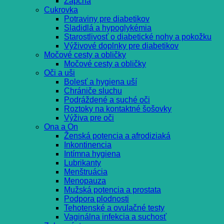
Zápcha
Cukrovka
Potraviny pre diabetikov
Sladidlá a hypoglykémia
Starostlivosť o diabetické nohy a pokožku
Výživové doplnky pre diabetikov
Močové cesty a obličky
Močové cesty a obličky
Oči a uši
Bolesť a hygiena uší
Chrániče sluchu
Podráždené a suché oči
Roztoky na kontaktné šošovky
Výživa pre oči
Ona a On
Ženská potencia a afrodiziaká
Inkontinencia
Intímna hygiena
Lubrikanty
Menštruácia
Menopauza
Mužská potencia a prostata
Podpora plodnosti
Tehotenské a ovulačné testy
Vaginálna infekcia a suchosť