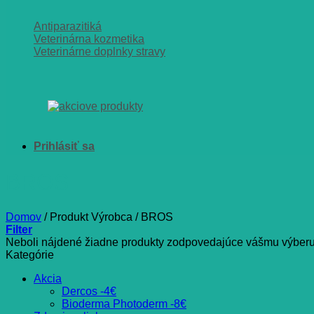
Antiparazitiká
Veterinárna kozmetika
Veterinárne doplnky stravy
BROS
Domov
/
Produkt Výrobca
/
BROS
Filter
Neboli nájdené žiadne produkty zodpovedajúce vášmu výberu
Kategórie
Akcia
Dercos -4€
Bioderma Photoderm -8€