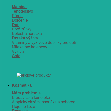
Mamina
Tehotenstvo
Pôrod
Dojčenie
Deti
Prvé zúbky
Bolesť a horúčka
Detská výživa
Vitamíny a vyživové doplnky pre deti
Mlieka pre kojencov
Výživa
Čaje
Kozmetika
Mám problém s...
Bradavice a kurie oká
Atopický ekzém, psoriáza a seborea
Hojenie kože
Rosacea