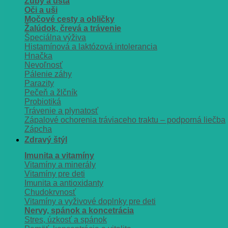
Zuby a ústa
Oči a uši
Močové cesty a obličky
Žalúdok, črevá a trávenie
Špeciálna výživa
Histamínová a laktózová intolerancia
Hnačka
Nevoľnosť
Pálenie záhy
Parazity
Pečeň a žlčník
Probiotiká
Trávenie a plynatosť
Zápalové ochorenia tráviaceho traktu – podporná liečba
Zápcha
Zdravý štýl
Imunita a vitamíny
Vitamíny a minerály
Vitamíny pre deti
Imunita a antioxidanty
Chudokrvnosť
Vitamíny a vyživové doplnky pre deti
Nervy, spánok a koncetrácia
Stres, úzkosť a spánok