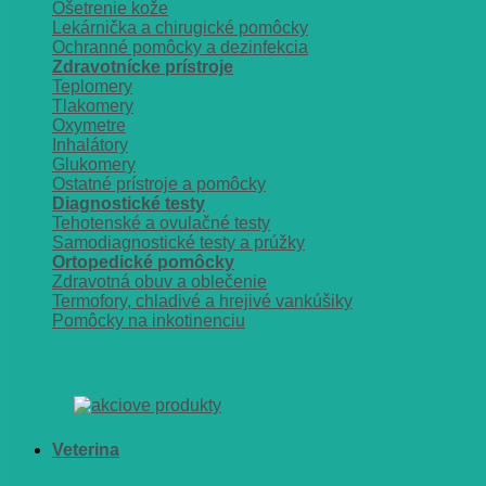
Ošetrenie kože
Lekárnička a chirugické pomôcky
Ochranné pomôcky a dezinfekcia
Zdravotnícke prístroje
Teplomery
Tlakomery
Oxymetre
Inhalátory
Glukomery
Ostatné prístroje a pomôcky
Diagnostické testy
Tehotenské a ovulačné testy
Samodiagnostické testy a prúžky
Ortopedické pomôcky
Zdravotná obuv a oblečenie
Termofory, chladivé a hrejivé vankúšiky
Pomôcky na inkotinenciu
Veterina