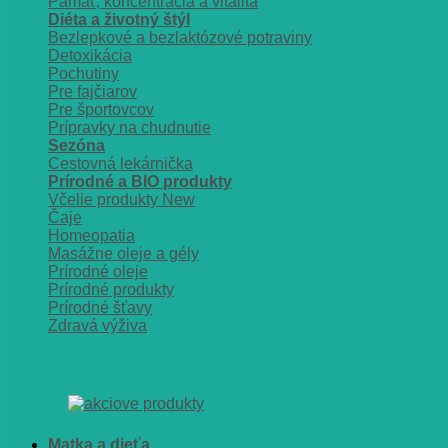
Pamäť, koncentrácia a vitalita
Diéta a životný štýl
Bezlepkové a bezlaktózové potraviny
Detoxikácia
Pochutiny
Pre fajčiarov
Pre športovcov
Prípravky na chudnutie
Sezóna
Cestovná lekárnička
Prírodné a BIO produkty
Včelie produkty
Čaje
Homeopatia
Masážne oleje a gély
Prírodné oleje
Prírodné produkty
Prírodné šťavy
Zdravá výživa
Matka a dieťa