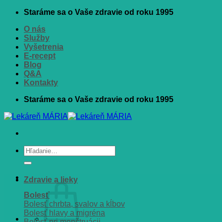
Skip
Staráme sa o Vaše zdravie od roku 1995
to
O nás
content
Služby
Vyšetrenia
E-recept
Blog
Q&A
Kontakty
Staráme sa o Vaše zdravie od roku 1995
Hľadať:
Zdravie a lieky
Bolesť
Bolesť chrbta, svalov a kĺbov
Bolesť hlavy a migréna
Bolesť pri menštruácii