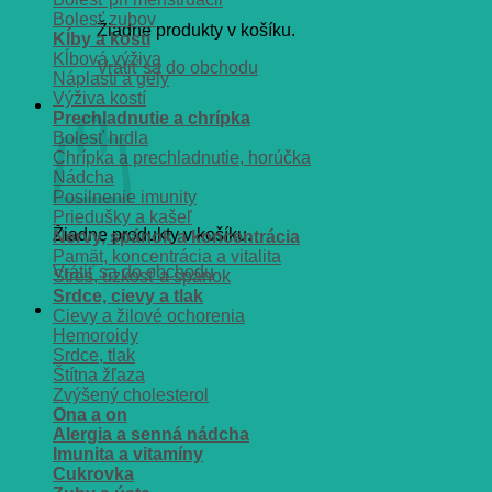
Bolesť zubov
Žiadne produkty v košíku.
Kĺby a kosti
Kĺbová výživa
Vrátiť sa do obchodu
Náplasti a gély
Výživa kostí
Košík
Prechladnutie a chrípka
Bolesť hrdla
Chrípka a prechladnutie, horúčka
Nádcha
Posilnenie imunity
Priedušky a kašeľ
Žiadne produkty v košíku.
Nervy, spánok a koncentrácia
Pamät, koncentrácia a vitalita
Vrátiť sa do obchodu
Stres, úzkosť a spánok
Srdce, cievy a tlak
Cievy a žilové ochorenia
Hemoroidy
Srdce, tlak
Štítna žľaza
Zvýšený cholesterol
Ona a on
Alergia a senná nádcha
Imunita a vitamíny
Cukrovka