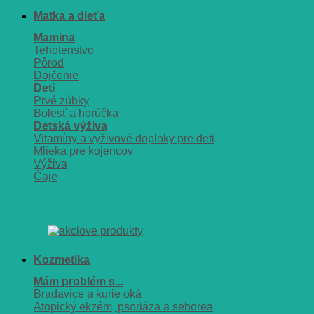
Matka a dieťa
Mamina
Tehotenstvo
Pôrod
Dojčenie
Deti
Prvé zúbky
Bolesť a horúčka
Detská výživa
Vitamíny a vyživové doplnky pre deti
Mlieka pre kojencov
Výživa
Čaje
Kozmetika
Mám problém s...
Bradavice a kurie oká
Atopický ekzém, psoriáza a seborea