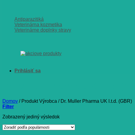
Antiparazitiká
Veterinárna kozmetika
Veterinárne doplnky stravy
Dr. Muller Pharma UK l.t.d. (G
Domov
/
Produkt Výrobca
/
Dr. Muller Pharma UK l.t.d. (GBR)
Filter
Zobrazený jediný výsledok