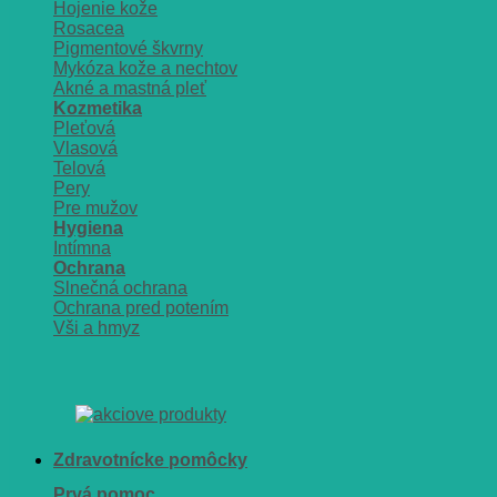
Hojenie kože
Rosacea
Pigmentové škvrny
Mykóza kože a nechtov
Akné a mastná pleť
Kozmetika
Pleťová
Vlasová
Telová
Pery
Pre mužov
Hygiena
Intímna
Ochrana
Slnečná ochrana
Ochrana pred potením
Vši a hmyz
Zdravotnícke pomôcky
Prvá pomoc