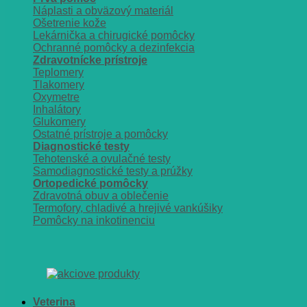
Náplasti a obväzový materiál
Ošetrenie kože
Lekárnička a chirugické pomôcky
Ochranné pomôcky a dezinfekcia
Zdravotnícke prístroje
Teplomery
Tlakomery
Oxymetre
Inhalátory
Glukomery
Ostatné prístroje a pomôcky
Diagnostické testy
Tehotenské a ovulačné testy
Samodiagnostické testy a prúžky
Ortopedické pomôcky
Zdravotná obuv a oblečenie
Termofory, chladivé a hrejivé vankúšiky
Pomôcky na inkotinenciu
Veterina