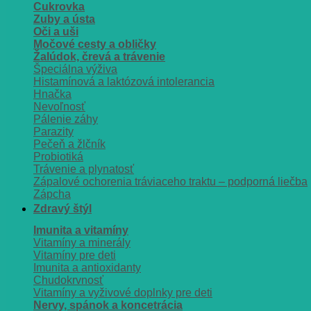
Cukrovka
Zuby a ústa
Oči a uši
Močové cesty a obličky
Žalúdok, črevá a trávenie
Špeciálna výživa
Histamínová a laktózová intolerancia
Hnačka
Nevoľnosť
Pálenie záhy
Parazity
Pečeň a žlčník
Probiotiká
Trávenie a plynatosť
Zápalové ochorenia tráviaceho traktu – podporná liečba
Zápcha
Zdravý štýl
Imunita a vitamíny
Vitamíny a minerály
Vitamíny pre deti
Imunita a antioxidanty
Chudokrvnosť
Vitamíny a vyživové doplnky pre deti
Nervy, spánok a koncetrácia