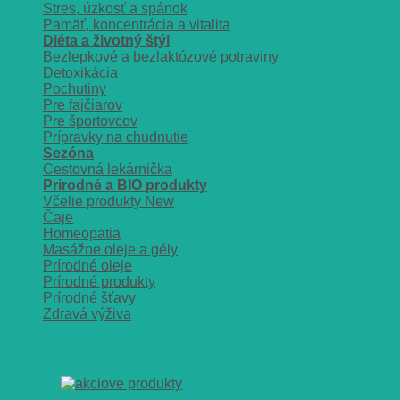
Stres, úzkosť a spánok
Pamäť, koncentrácia a vitalita
Diéta a životný štýl
Bezlepkové a bezlaktózové potraviny
Detoxikácia
Pochutiny
Pre fajčiarov
Pre športovcov
Prípravky na chudnutie
Sezóna
Cestovná lekárnička
Prírodné a BIO produkty
Včelie produkty
Čaje
Homeopatia
Masážne oleje a gély
Prírodné oleje
Prírodné produkty
Prírodné šťavy
Zdravá výživa