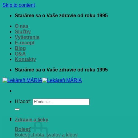
Skip to content
Staráme sa o Vaše zdravie od roku 1995
O nás
Služby
Vyšetrenia
E-recept
Blog
Q&A
Kontakty
Staráme sa o Vaše zdravie od roku 1995
Hľadať:
Zdravie a lieky
Bolesť
Bolesť chrbta, svalov a kĺbov