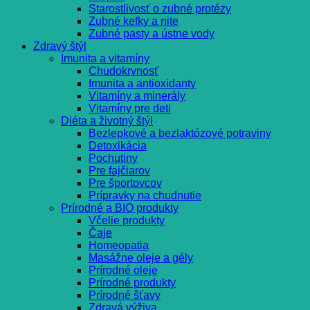
Starostlivosť o zubné protézy
Zubné kefky a nite
Zubné pasty a ústne vody
Zdravý štýl
Imunita a vitamíny
Chudokrvnosť
Imunita a antioxidanty
Vitamíny a minerály
Vitamíny pre deti
Diéta a životný štýl
Bezlepkové a bezlaktózové potraviny
Detoxikácia
Pochutiny
Pre fajčiarov
Pre športovcov
Prípravky na chudnutie
Prírodné a BIO produkty
Včelie produkty
Čaje
Homeopatia
Masážne oleje a gély
Prírodné oleje
Prírodné produkty
Prírodné šťavy
Zdravá výživa