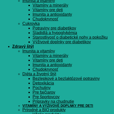
Imunita a vitamíny
Vitamíny a minerály
Vitamíny pre deti
Imunita a antioxidanty
Chudokrvnosť
Cukrovka
Potraviny pre diabetikov
Sladidlá a hypoglykémia
Starostlivosť o diabetické nohy a pokožku
Výživové doplnky pre diabetikov
Zdravý štýl
Imunita a vitamíny
Vitamíny a minerály
Vitamíny pre deti
Imunita a antioxidanty
Chudokrvnosť
Diéta a životný štýl
Bezlepkové a bezlaktózové potraviny
Detoxikácia
Pochutiny
Pre fajčiarov
Pre športovcov
Prípravky na chudnutie
VITAMÍNY A VÝŽIVOVÉ DOPLNKY PRE DETI
Prírodné a BIO produkty