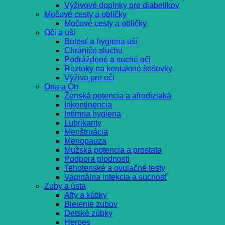
Výživové doplnky pre diabetikov
Močové cesty a obličky
Močové cesty a obličky
Oči a uši
Bolesť a hygiena uší
Chrániče sluchu
Podráždené a suché oči
Roztoky na kontaktné šošovky
Výživa pre oči
Ona a On
Ženská potencia a afrodiziaká
Inkontinencia
Intímna hygiena
Lubrikanty
Menštruácia
Menopauza
Mužská potencia a prostata
Podpora plodnosti
Tehotenské a ovulačné testy
Vaginálna infekcia a suchosť
Zuby a ústa
Afty a kútiky
Bielenie zubov
Detské zúbky
Herpes