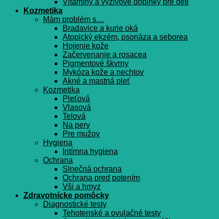
Vitamíny a výživové doplnky pre deti
Kozmetika
Mám problém s…
Bradavice a kurie oká
Atopický ekzém, psoriáza a seborea
Hojenie kože
Začervenanie a rosacea
Pigmentové škvrny
Mykóza kože a nechtov
Akné a mastná pleť
Kozmetika
Pleťová
Vlasová
Telová
Na pery
Pre mužov
Hygiena
Intímna hygiena
Ochrana
Slnečná ochrana
Ochrana pred potením
Vši a hmyz
Zdravotnícke pomôcky
Diagnostické testy
Tehotenské a ovulačné testy