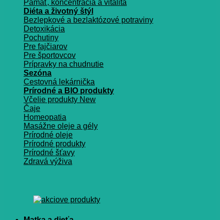
Pamäť, koncentrácia a vitalita
Diéta a životný štýl
Bezlepkové a bezlaktózové potraviny
Detoxikácia
Pochutiny
Pre fajčiarov
Pre športovcov
Prípravky na chudnutie
Sezóna
Cestovná lekárnička
Prírodné a BIO produkty
Včelie produkty
Čaje
Homeopatia
Masážne oleje a gély
Prírodné oleje
Prírodné produkty
Prírodné šťavy
Zdravá výživa
Matka a dieťa