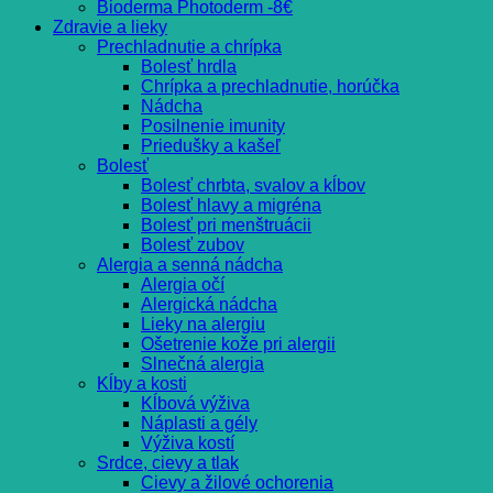
Bioderma Photoderm -8€
Zdravie a lieky
Prechladnutie a chrípka
Bolesť hrdla
Chrípka a prechladnutie, horúčka
Nádcha
Posilnenie imunity
Priedušky a kašeľ
Bolesť
Bolesť chrbta, svalov a kĺbov
Bolesť hlavy a migréna
Bolesť pri menštruácii
Bolesť zubov
Alergia a senná nádcha
Alergia očí
Alergická nádcha
Lieky na alergiu
Ošetrenie kože pri alergii
Slnečná alergia
Kĺby a kosti
Kĺbová výživa
Náplasti a gély
Výživa kostí
Srdce, cievy a tlak
Cievy a žilové ochorenia