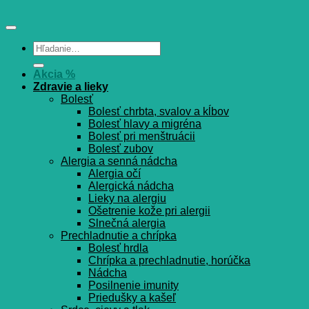
Hľadať:
Akcia %
Zdravie a lieky
Bolesť
Bolesť chrbta, svalov a kĺbov
Bolesť hlavy a migréna
Bolesť pri menštruácii
Bolesť zubov
Alergia a senná nádcha
Alergia očí
Alergická nádcha
Lieky na alergiu
Ošetrenie kože pri alergii
Slnečná alergia
Prechladnutie a chrípka
Bolesť hrdla
Chrípka a prechladnutie, horúčka
Nádcha
Posilnenie imunity
Priedušky a kašeľ