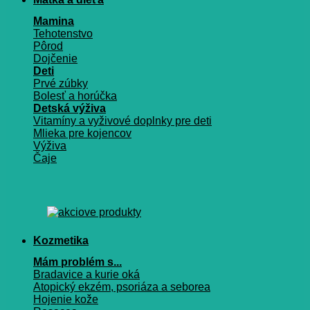
Mamina
Tehotenstvo
Pôrod
Dojčenie
Deti
Prvé zúbky
Bolesť a horúčka
Detská výživa
Vitamíny a vyživové doplnky pre deti
Mlieka pre kojencov
Výživa
Čaje
Kozmetika
Mám problém s...
Bradavice a kurie oká
Atopický ekzém, psoriáza a seborea
Hojenie kože