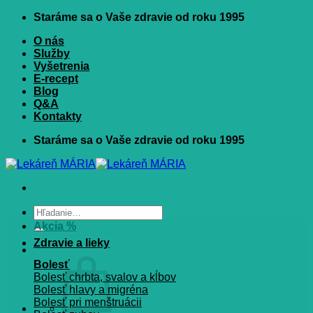
Skip
Staráme sa o Vaše zdravie od roku 1995
to
O nás
content
Služby
Vyšetrenia
E-recept
Blog
Q&A
Kontakty
Staráme sa o Vaše zdravie od roku 1995
Hľadať:
Akcia %
Zdravie a lieky
Bolesť
Bolesť chrbta, svalov a kĺbov
Bolesť hlavy a migréna
Bolesť pri menštruácii