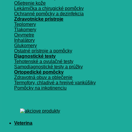
Ošetrenie kože
Lekárnička a chirugické pomôcky
Ochranné pomôcky a dezinfekcia
Zdravotnícke prístroje
Teplomery
Tlakomery
Oxymetre
Inhalátory
Glukomery
Ostatné prístroje a pomôcky
Diagnostické testy
Tehotenské a ovulačné testy
Samodiagnostické testy a prúžky
Ortopedické pomôcky
Zdravotná obuv a oblečenie
Termofory, chladivé a hrejivé vankúšiky
Pomôcky na inkotinenciu
Veterina