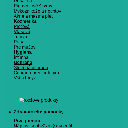
Rosacea
Pigmentové škvrny
Mykóza kože a nechtov
Akné a mastná pleť
Kozmetika
Pleťová
Vlasová
Telová
Pery
Pre mužov
Hygiena
Intímna
Ochrana
Slnečná ochrana
Ochrana pred potením
Vši a hmyz
Zdravotnícke pomôcky
Prvá pomoc
Náplasti a obväzový materiál