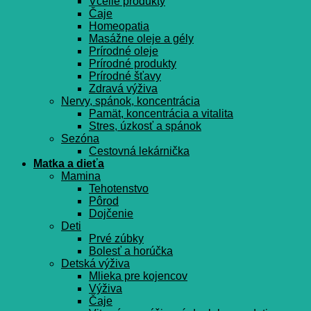
Včelie produkty
Čaje
Homeopatia
Masážne oleje a gély
Prírodné oleje
Prírodné produkty
Prírodné šťavy
Zdravá výživa
Nervy, spánok, koncentrácia
Pamät, koncentrácia a vitalita
Stres, úzkosť a spánok
Sezóna
Cestovná lekárnička
Matka a dieťa
Mamina
Tehotenstvo
Pôrod
Dojčenie
Deti
Prvé zúbky
Bolesť a horúčka
Detská výživa
Mlieka pre kojencov
Výživa
Čaje