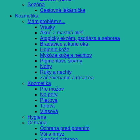
Sezóna
Cestovná lekárnička
Kozmetika
Mám problém s...
Vrásky
Akné a mastná pleť
Atopický ekzém, psoriáza a seborea
Bradavice a kurie oká
Hojenie kože
Mykóza kože a nechtov
Pigmentové škvrny
Nohy
Ruky a nechty
Začervenanie a rosacea
Kozmetika
Pre mužov
Na pery
Pleťová
Telová
Vlasová
Hygiena
Ochrana
Ochrana pred potením
Vši a hmyz
Slnečná ochrana