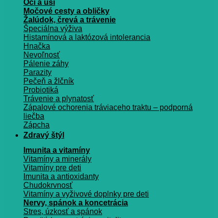
Oči a uši
Močové cesty a obličky
Žalúdok, črevá a trávenie
Špeciálna výživa
Histamínová a laktózová intolerancia
Hnačka
Nevoľnosť
Pálenie záhy
Parazity
Pečeň a žlčník
Probiotiká
Trávenie a plynatosť
Zápalové ochorenia tráviaceho traktu – podporná
liečba
Zápcha
Zdravý štýl
Imunita a vitamíny
Vitamíny a minerály
Vitamíny pre deti
Imunita a antioxidanty
Chudokrvnosť
Vitamíny a vyživové doplnky pre deti
Nervy, spánok a koncetrácia
Stres, úzkosť a spánok