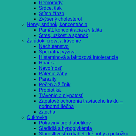
Hemoroidy
Srdce, tlak
Štítna žľaza
Zvýšený cholesterol
Nervy, spánok, koncentrácia
Pamät, koncentrácia a vitalita
Stres, úzkosť a spánok
Žalúdok, črevá a trávenie
Nechutenstvo
Špeciálna výživa
Histamínová a laktózová intolerancia
Hnačka
Nevoľnosť
Pálenie záhy
Parazity
Pečeň a žlčník
Probiotiká
Trávenie a plynatosť
Zápalové ochorenia tráviaceho traktu –
podporná liečba
Zápcha
Cukrovka
Potraviny pre diabetikov
Sladidlá a hypoglykémia
Starostlivosť o diabetické nohy a pokožku