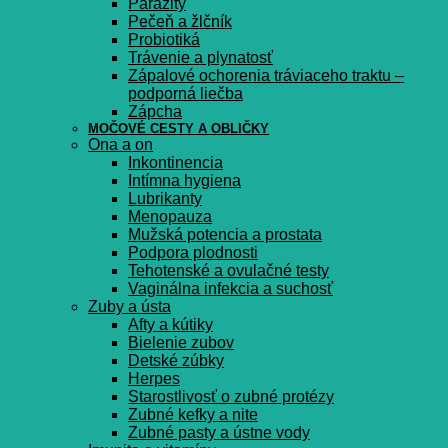
Parazity
Pečeň a žlčník
Probiotiká
Trávenie a plynatosť
Zápalové ochorenia tráviaceho traktu –
podporná liečba
Zápcha
MOČOVÉ CESTY A OBLIČKY
Ona a on
Inkontinencia
Intímna hygiena
Lubrikanty
Menopauza
Mužská potencia a prostata
Podpora plodnosti
Tehotenské a ovulačné testy
Vaginálna infekcia a suchosť
Zuby a ústa
Afty a kútiky
Bielenie zubov
Detské zúbky
Herpes
Starostlivosť o zubné protézy
Zubné kefky a nite
Zubné pasty a ústne vody