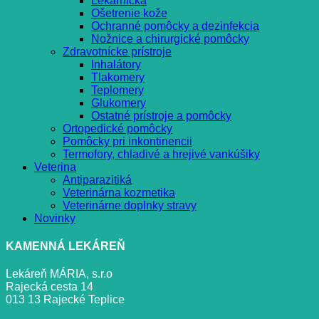
Lekárnička
Ošetrenie kože
Ochranné pomôcky a dezinfekcia
Nožnice a chirurgické pomôcky
Zdravotnícke prístroje
Inhalátory
Tlakomery
Teplomery
Glukomery
Ostatné prístroje a pomôcky
Ortopedické pomôcky
Pomôcky pri inkontinencii
Termofory, chladivé a hrejivé vankúšiky
Veterina
Antiparazitiká
Veterinárna kozmetika
Veterinárne doplnky stravy
Novinky
KAMENNÁ LEKÁREŇ
Lekáreň MÁRIA, s.r.o
Rajecká cesta 14
013 13 Rajecké Teplice