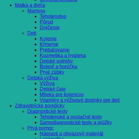
Matka a dieťa
Mamina
Tehotenstvo
Pôrod
Dojčenie
Deti
Kojenie
Kŕmenie
Prebaľovanie
Kozmetika a hygiena
Detské potreby
Bolesť a horúčka
Prvé zúbky
Detská výživa
Výživa
Detské čaje
Mlieka pre kojencov
Vitamíny a výživové doplnky pre deti
Zdravotnícke pomôcky
Diagnostické testy
Tehotenské a ovulačné testy
Samodiagnostické testy a prúžky
Prvá pomoc
Náplasti a obväzový materiál