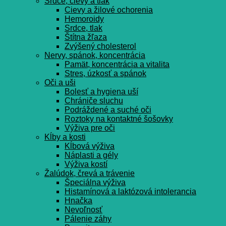
Srdce, cievy a tlak
Cievy a žilové ochorenia
Hemoroidy
Srdce, tlak
Štítna žľaza
Zvýšený cholesterol
Nervy, spánok, koncentrácia
Pamät, koncentrácia a vitalita
Stres, úzkosť a spánok
Oči a uši
Bolesť a hygiena uší
Chrániče sluchu
Podráždené a suché oči
Roztoky na kontaktné šošovky
Výživa pre oči
Kĺby a kosti
Kĺbová výživa
Náplasti a gély
Výživa kostí
Žalúdok, črevá a trávenie
Špeciálna výživa
Histamínová a laktózová intolerancia
Hnačka
Nevoľnosť
Pálenie záhy