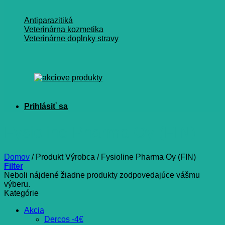
Antiparazitiká
Veterinárna kozmetika
Veterinárne doplnky stravy
Fysioline Pharma Oy (FIN)
Domov
/
Produkt Výrobca
/
Fysioline Pharma Oy (FIN)
Filter
Neboli nájdené žiadne produkty zodpovedajúce vášmu
výberu.
Kategórie
Akcia
Dercos -4€