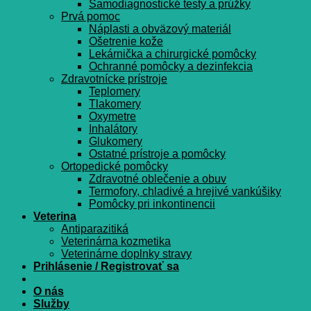
Samodiagnostické testy a prúžky
Prvá pomoc
Náplasti a obväzový materiál
Ošetrenie kože
Lekárnička a chirurgické pomôcky
Ochranné pomôcky a dezinfekcia
Zdravotnícke prístroje
Teplomery
Tlakomery
Oxymetre
Inhalátory
Glukomery
Ostatné prístroje a pomôcky
Ortopedické pomôcky
Zdravotné oblečenie a obuv
Termofory, chladivé a hrejivé vankúšiky
Pomôcky pri inkontinencii
Veterina
Antiparazitiká
Veterinárna kozmetika
Veterinárne doplnky stravy
Prihlásenie / Registrovať sa
O nás
Služby