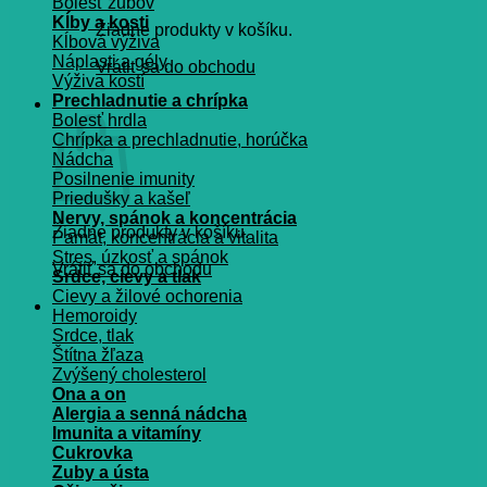
Bolesť zubov
Kĺby a kosti
Žiadne produkty v košíku.
Kĺbová výživa
Náplasti a gély
Vrátiť sa do obchodu
Výživa kostí
Prechladnutie a chrípka
Košík
Bolesť hrdla
Chrípka a prechladnutie, horúčka
Nádcha
Posilnenie imunity
Priedušky a kašeľ
Nervy, spánok a koncentrácia
Žiadne produkty v košíku.
Pamät, koncentrácia a vitalita
Stres, úzkosť a spánok
Vrátiť sa do obchodu
Srdce, cievy a tlak
Cievy a žilové ochorenia
Hemoroidy
Srdce, tlak
Štítna žľaza
Zvýšený cholesterol
Ona a on
Alergia a senná nádcha
Imunita a vitamíny
Cukrovka
Zuby a ústa