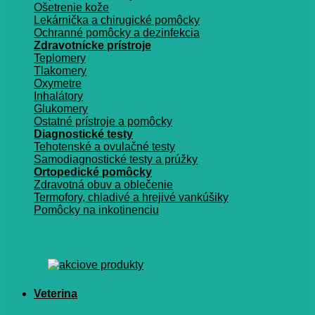
Ošetrenie kože
Lekárnička a chirugické pomôcky
Ochranné pomôcky a dezinfekcia
Zdravotnícke prístroje
Teplomery
Tlakomery
Oxymetre
Inhalátory
Glukomery
Ostatné prístroje a pomôcky
Diagnostické testy
Tehotenské a ovulačné testy
Samodiagnostické testy a prúžky
Ortopedické pomôcky
Zdravotná obuv a oblečenie
Termofory, chladivé a hrejivé vankúšiky
Pomôcky na inkotinenciu
Veterina