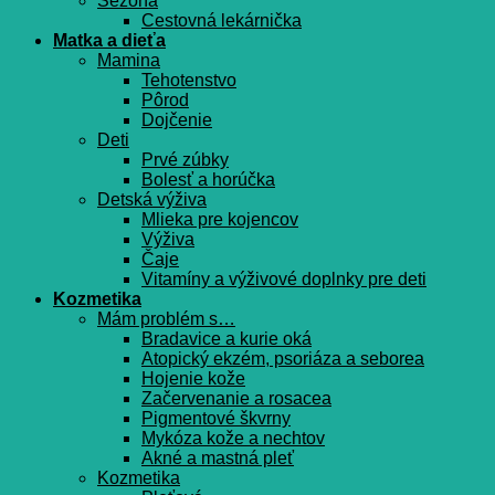
Sezóna
Cestovná lekárnička
Matka a dieťa
Mamina
Tehotenstvo
Pôrod
Dojčenie
Deti
Prvé zúbky
Bolesť a horúčka
Detská výživa
Mlieka pre kojencov
Výživa
Čaje
Vitamíny a výživové doplnky pre deti
Kozmetika
Mám problém s…
Bradavice a kurie oká
Atopický ekzém, psoriáza a seborea
Hojenie kože
Začervenanie a rosacea
Pigmentové škvrny
Mykóza kože a nechtov
Akné a mastná pleť
Kozmetika