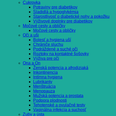
Cukrovka
Potraviny pre diabetikov
Sladidlá a hypoglykémia
Starostlivosť o diabetické nohy a pokožku
Výživové doplnky pre diabetikov
Močové cesty a obličky
Močové cesty a obličky
Oči a uši
Bolesť a hygiena uší
Chrániče sluchu
Podráždené a suché oči
Roztoky na kontaktné šošovky
Výživa pre oči
Ona a On
Ženská potencia a afrodiziaká
Inkontinencia
Intímna hygiena
Lubrikanty
Menštruácia
Menopauza
Mužská potencia a prostata
Podpora plodnosti
Tehotenské a ovulačné testy
Vaginálna infekcia a suchosť
Zuby a ústa