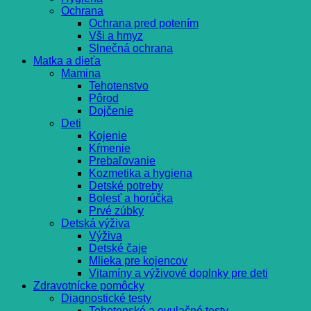
Ochrana
Ochrana pred potením
Vši a hmyz
Slnečná ochrana
Matka a dieťa
Mamina
Tehotenstvo
Pôrod
Dojčenie
Deti
Kojenie
Kŕmenie
Prebaľovanie
Kozmetika a hygiena
Detské potreby
Bolesť a horúčka
Prvé zúbky
Detská výživa
Výživa
Detské čaje
Mlieka pre kojencov
Vitamíny a výživové doplnky pre deti
Zdravotnícke pomôcky
Diagnostické testy
Tehotenské a ovulačné testy