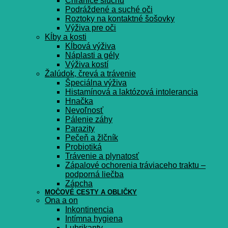
Chrániče sluchu
Podráždené a suché oči
Roztoky na kontaktné šošovky
Výživa pre oči
Kĺby a kosti
Kĺbová výživa
Náplasti a gély
Výživa kostí
Žalúdok, črevá a trávenie
Špeciálna výživa
Histamínová a laktózová intolerancia
Hnačka
Nevoľnosť
Pálenie záhy
Parazity
Pečeň a žlčník
Probiotiká
Trávenie a plynatosť
Zápalové ochorenia tráviaceho traktu –
podporná liečba
Zápcha
MOČOVÉ CESTY A OBLIČKY
Ona a on
Inkontinencia
Intímna hygiena
Lubrikanty