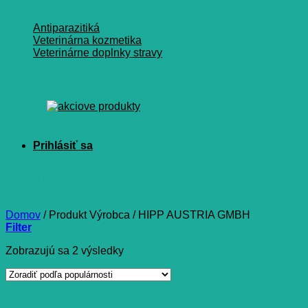
Antiparazitiká
Veterinárna kozmetika
Veterinárne doplnky stravy
HIPP AUSTRIA GMBH
Domov
/
Produkt Výrobca
/
HIPP AUSTRIA GMBH
Filter
Zoradené
Zobrazujú sa 2 výsledky
podľa
popularity