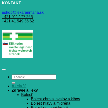
KONTAKT
eshop@lekarenmaria.sk
+421 911 177 266
+421 41 549 36 62
Hľadať:
Akcia %
Zdravie a lieky
Bolesť
Bolesť chrbta, svalov a kĺbov
Bolesť hlavy a migréna
Bolesť pri menštruácii