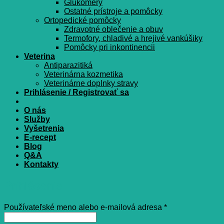
Glukomery
Ostatné prístroje a pomôcky
Ortopedické pomôcky
Zdravotné oblečenie a obuv
Termofory, chladivé a hrejivé vankúšiky
Pomôcky pri inkontinencii
Veterina
Antiparazitiká
Veterinárna kozmetika
Veterinárne doplnky stravy
Prihlásenie / Registrovať sa
O nás
Služby
Vyšetrenia
E-recept
Blog
Q&A
Kontakty
Prihlásenie
Povinné
Používateľské meno alebo e-mailová adresa
*