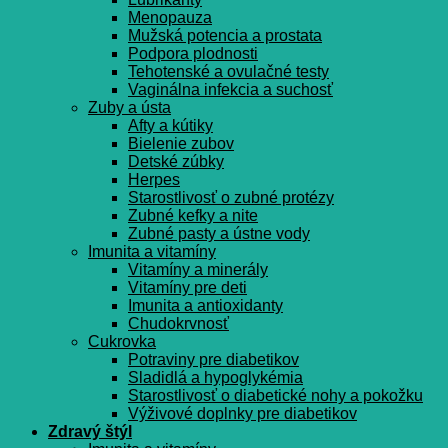
Menopauza
Mužská potencia a prostata
Podpora plodnosti
Tehotenské a ovulačné testy
Vaginálna infekcia a suchosť
Zuby a ústa
Afty a kútiky
Bielenie zubov
Detské zúbky
Herpes
Starostlivosť o zubné protézy
Zubné kefky a nite
Zubné pasty a ústne vody
Imunita a vitamíny
Vitamíny a minerály
Vitamíny pre deti
Imunita a antioxidanty
Chudokrvnosť
Cukrovka
Potraviny pre diabetikov
Sladidlá a hypoglykémia
Starostlivosť o diabetické nohy a pokožku
Výživové doplnky pre diabetikov
Zdravý štýl