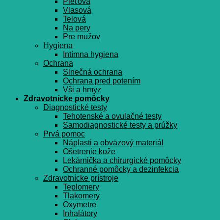
Pleťová
Vlasová
Telová
Na pery
Pre mužov
Hygiena
Intímna hygiena
Ochrana
Slnečná ochrana
Ochrana pred potením
Vši a hmyz
Zdravotnícke pomôcky
Diagnostické testy
Tehotenské a ovulačné testy
Samodiagnostické testy a prúžky
Prvá pomoc
Náplasti a obväzový materiál
Ošetrenie kože
Lekárnička a chirurgické pomôcky
Ochranné pomôcky a dezinfekcia
Zdravotnícke prístroje
Teplomery
Tlakomery
Oxymetre
Inhalátory