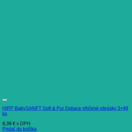
HiPP BabySANFT Soft & Pur čistiace vlhčené obrúsky 3×48
ks
8,39
€
s DPH
Pridať do košíka