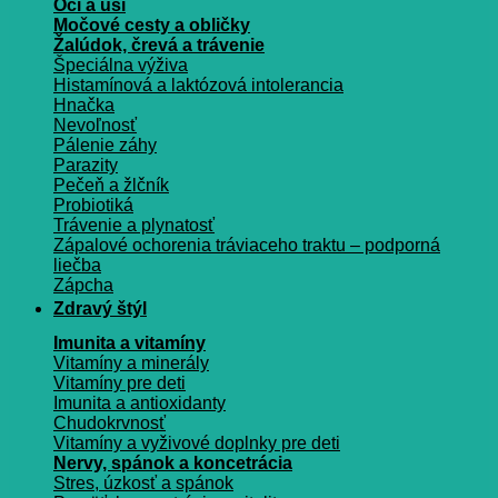
Oči a uši
Močové cesty a obličky
Žalúdok, črevá a trávenie
Špeciálna výživa
Histamínová a laktózová intolerancia
Hnačka
Nevoľnosť
Pálenie záhy
Parazity
Pečeň a žlčník
Probiotiká
Trávenie a plynatosť
Zápalové ochorenia tráviaceho traktu – podporná
liečba
Zápcha
Zdravý štýl
Imunita a vitamíny
Vitamíny a minerály
Vitamíny pre deti
Imunita a antioxidanty
Chudokrvnosť
Vitamíny a vyživové doplnky pre deti
Nervy, spánok a koncetrácia
Stres, úzkosť a spánok