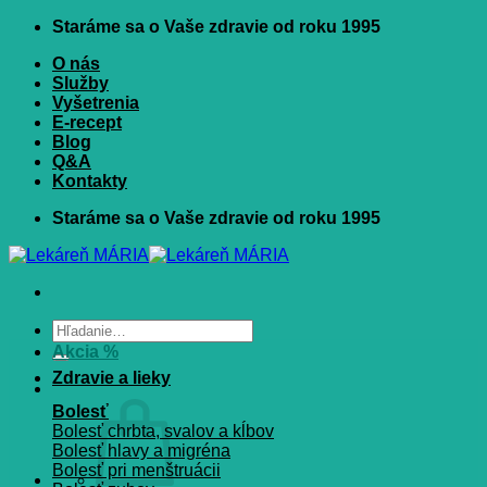
Skip
Staráme sa o Vaše zdravie od roku 1995
to
O nás
content
Služby
Vyšetrenia
E-recept
Blog
Q&A
Kontakty
Staráme sa o Vaše zdravie od roku 1995
Hľadať:
Akcia %
Zdravie a lieky
Bolesť
Bolesť chrbta, svalov a kĺbov
Bolesť hlavy a migréna
Bolesť pri menštruácii