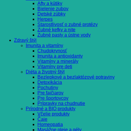
Afty a kútiky
Bielenie zubov
Detské zúbky
Herpes
Starostlivosť o zubné protézy
Zubné kefky a nite
Zubné pasty a ústne vody
Zdravý štýl
Imunita a vitamíny
Chudokrvnosť
Imunita a antioxidanty
Vitamíny a minerály
Vitamíny pre deti
Diéta a životný štýl
Bezlepkové a bezlaktózové potraviny
Detoxikácia
Pochutiny
Pre fajčiarov
Pre športovcov
Prípravky na chudnutie
Prírodné a BIO produkty
Včelie produkty
Čaje
Homeopatia
Masážne oleje a gély