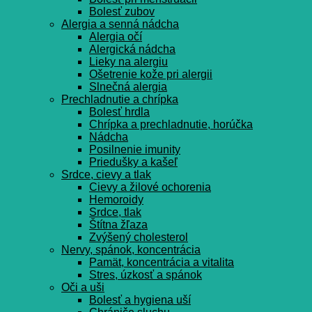
Bolesť zubov
Alergia a senná nádcha
Alergia očí
Alergická nádcha
Lieky na alergiu
Ošetrenie kože pri alergii
Slnečná alergia
Prechladnutie a chrípka
Bolesť hrdla
Chrípka a prechladnutie, horúčka
Nádcha
Posilnenie imunity
Priedušky a kašeľ
Srdce, cievy a tlak
Cievy a žilové ochorenia
Hemoroidy
Srdce, tlak
Štítna žľaza
Zvýšený cholesterol
Nervy, spánok, koncentrácia
Pamät, koncentrácia a vitalita
Stres, úzkosť a spánok
Oči a uši
Bolesť a hygiena uší