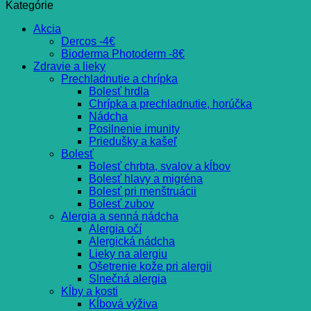
Kategórie
Akcia
Dercos -4€
Bioderma Photoderm -8€
Zdravie a lieky
Prechladnutie a chrípka
Bolesť hrdla
Chrípka a prechladnutie, horúčka
Nádcha
Posilnenie imunity
Priedušky a kašeľ
Bolesť
Bolesť chrbta, svalov a kĺbov
Bolesť hlavy a migréna
Bolesť pri menštruácii
Bolesť zubov
Alergia a senná nádcha
Alergia očí
Alergická nádcha
Lieky na alergiu
Ošetrenie kože pri alergii
Slnečná alergia
Kĺby a kosti
Kĺbová výživa