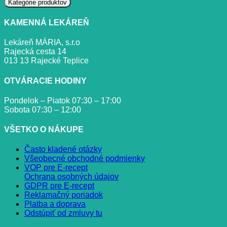
Kategórie produktov
KAMENNÁ LEKÁREŇ
Lekáreň MÁRIA, s.r.o
Rajecká cesta 14
013 13 Rajecké Teplice
OTVÁRACIE HODINY
Pondelok – Piatok 07:30 – 17:00
Sobota 07:30 – 12:00
VŠETKO O NÁKUPE
Často kladené otázky
Všeobecné obchodné podmienky
VOP pre E-recept
Ochrana osobných údajov
GDPR pre E-recept
Reklamačný poriadok
Platba a doprava
Odstúpiť od zmluvy tu