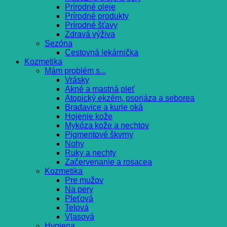
Prírodné oleje
Prírodné produkty
Prírodné šťavy
Zdravá výživa
Sezóna
Cestovná lekárnička
Kozmetika
Mám problém s...
Vrásky
Akné a mastná pleť
Atopický ekzém, psoriáza a seborea
Bradavice a kurie oká
Hojenie kože
Mykóza kože a nechtov
Pigmentové škvrny
Nohy
Ruky a nechty
Začervenanie a rosacea
Kozmetika
Pre mužov
Na pery
Pleťová
Telová
Vlasová
Hygiena