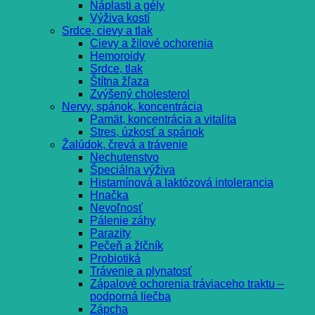
Náplasti a gély
Výživa kostí
Srdce, cievy a tlak
Cievy a žilové ochorenia
Hemoroidy
Srdce, tlak
Štítna žľaza
Zvýšený cholesterol
Nervy, spánok, koncentrácia
Pamät, koncentrácia a vitalita
Stres, úzkosť a spánok
Žalúdok, črevá a trávenie
Nechutenstvo
Špeciálna výživa
Histamínová a laktózová intolerancia
Hnačka
Nevoľnosť
Pálenie záhy
Parazity
Pečeň a žlčník
Probiotiká
Trávenie a plynatosť
Zápalové ochorenia tráviaceho traktu –
podporná liečba
Zápcha