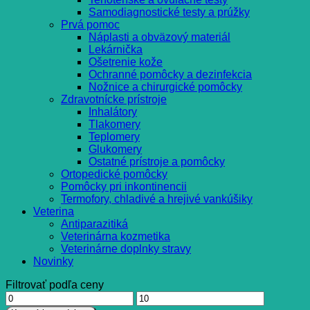
Samodiagnostické testy a prúžky
Prvá pomoc
Náplasti a obväzový materiál
Lekárnička
Ošetrenie kože
Ochranné pomôcky a dezinfekcia
Nožnice a chirurgické pomôcky
Zdravotnícke prístroje
Inhalátory
Tlakomery
Teplomery
Glukomery
Ostatné prístroje a pomôcky
Ortopedické pomôcky
Pomôcky pri inkontinencii
Termofory, chladivé a hrejivé vankúšiky
Veterina
Antiparazitiká
Veterinárna kozmetika
Veterinárne doplnky stravy
Novinky
Filtrovať podľa ceny
Minimálna
Maximálna
cena
cena