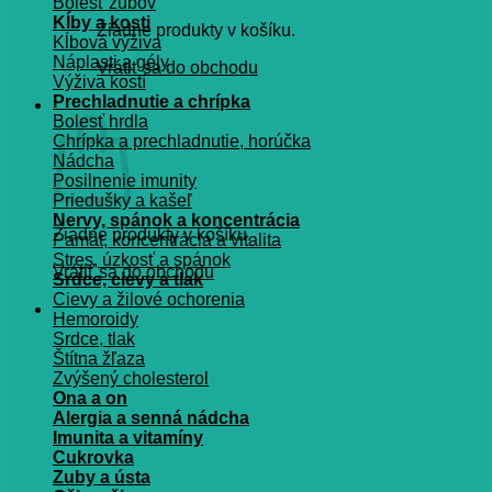
Bolesť zubov
Kĺby a kosti
Žiadne produkty v košíku.
Kĺbová výživa
Náplasti a gély
Vrátiť sa do obchodu
Výživa kostí
Prechladnutie a chrípka
Košík
Bolesť hrdla
Chrípka a prechladnutie, horúčka
Nádcha
Posilnenie imunity
Priedušky a kašeľ
Nervy, spánok a koncentrácia
Žiadne produkty v košíku.
Pamät, koncentrácia a vitalita
Stres, úzkosť a spánok
Vrátiť sa do obchodu
Srdce, cievy a tlak
Cievy a žilové ochorenia
Hemoroidy
Srdce, tlak
Štítna žľaza
Zvýšený cholesterol
Ona a on
Alergia a senná nádcha
Imunita a vitamíny
Cukrovka
Zuby a ústa