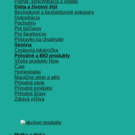
Pamäť, koncentrácia a vitalita
Diéta a životný štýl
Bezlepkové a bezlaktózové potraviny
Detoxikácia
Pochutiny
Pre fajčiarov
Pre športovcov
Prípravky na chudnutie
Sezóna
Cestovná lekárnička
Prírodné a BIO produkty
Včelie produkty
Čaje
Homeopatia
Masážne oleje a gély
Prírodné oleje
Prírodné produkty
Prírodné šťavy
Zdravá výživa
Matka a dieťa