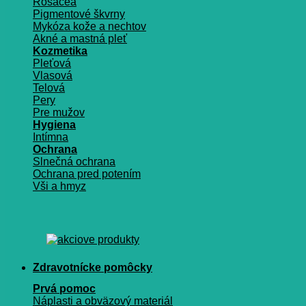
Rosacea
Pigmentové škvrny
Mykóza kože a nechtov
Akné a mastná pleť
Kozmetika
Pleťová
Vlasová
Telová
Pery
Pre mužov
Hygiena
Intímna
Ochrana
Slnečná ochrana
Ochrana pred potením
Vši a hmyz
Zdravotnícke pomôcky
Prvá pomoc
Náplasti a obväzový materiál