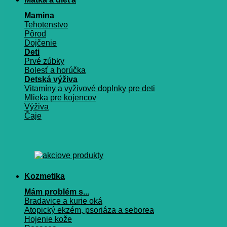
Mamina
Tehotenstvo
Pôrod
Dojčenie
Deti
Prvé zúbky
Bolesť a horúčka
Detská výživa
Vitamíny a vyživové doplnky pre deti
Mlieka pre kojencov
Výživa
Čaje
Kozmetika
Mám problém s...
Bradavice a kurie oká
Atopický ekzém, psoriáza a seborea
Hojenie kože