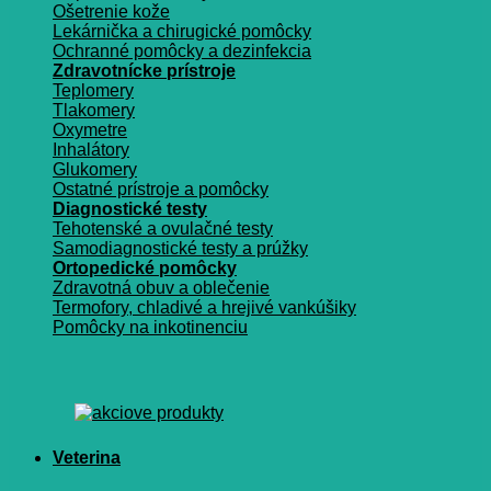
Ošetrenie kože
Lekárnička a chirugické pomôcky
Ochranné pomôcky a dezinfekcia
Zdravotnícke prístroje
Teplomery
Tlakomery
Oxymetre
Inhalátory
Glukomery
Ostatné prístroje a pomôcky
Diagnostické testy
Tehotenské a ovulačné testy
Samodiagnostické testy a prúžky
Ortopedické pomôcky
Zdravotná obuv a oblečenie
Termofory, chladivé a hrejivé vankúšiky
Pomôcky na inkotinenciu
Veterina