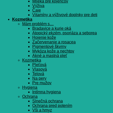
Mlieka pre kojencov
Výživa
Čaje
Vitamíny a výživové doplnky pre deti
Kozmetika
Mám problém s…
Bradavice a kurie oká
Atopický ekzém, psoriáza a seborea
Hojenie kože
Začervenanie a rosacea
Pigmentové škvrny
Mykóza kože a nechtov
Akné a mastná pleť
Kozmetika
Pleťová
Vlasová
Telová
Na pery
Pre mužov
Hygiena
Intímna hygiena
Ochrana
Slnečná ochrana
Ochrana pred potením
Vši a hmyz