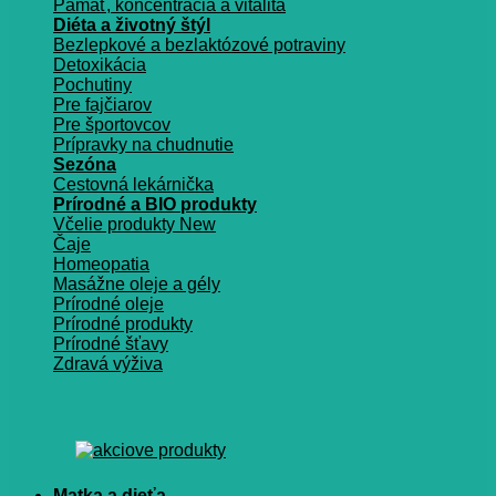
Pamäť, koncentrácia a vitalita
Diéta a životný štýl
Bezlepkové a bezlaktózové potraviny
Detoxikácia
Pochutiny
Pre fajčiarov
Pre športovcov
Prípravky na chudnutie
Sezóna
Cestovná lekárnička
Prírodné a BIO produkty
Včelie produkty
Čaje
Homeopatia
Masážne oleje a gély
Prírodné oleje
Prírodné produkty
Prírodné šťavy
Zdravá výživa
Matka a dieťa