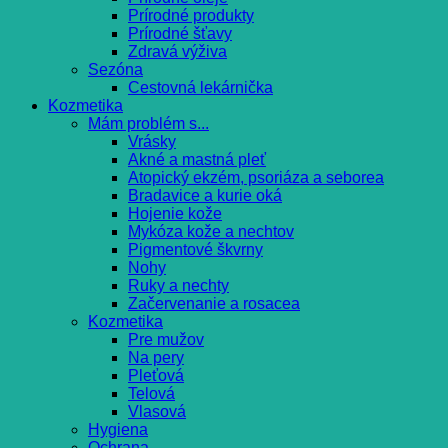
Prírodné produkty
Prírodné šťavy
Zdravá výživa
Sezóna
Cestovná lekárnička
Kozmetika
Mám problém s...
Vrásky
Akné a mastná pleť
Atopický ekzém, psoriáza a seborea
Bradavice a kurie oká
Hojenie kože
Mykóza kože a nechtov
Pigmentové škvrny
Nohy
Ruky a nechty
Začervenanie a rosacea
Kozmetika
Pre mužov
Na pery
Pleťová
Telová
Vlasová
Hygiena
Ochrana