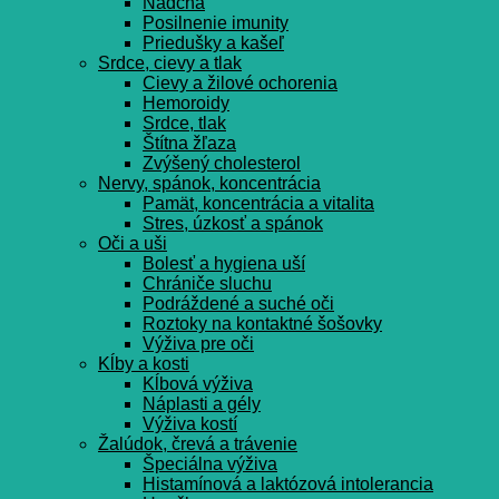
Nádcha
Posilnenie imunity
Priedušky a kašeľ
Srdce, cievy a tlak
Cievy a žilové ochorenia
Hemoroidy
Srdce, tlak
Štítna žľaza
Zvýšený cholesterol
Nervy, spánok, koncentrácia
Pamät, koncentrácia a vitalita
Stres, úzkosť a spánok
Oči a uši
Bolesť a hygiena uší
Chrániče sluchu
Podráždené a suché oči
Roztoky na kontaktné šošovky
Výživa pre oči
Kĺby a kosti
Kĺbová výživa
Náplasti a gély
Výživa kostí
Žalúdok, črevá a trávenie
Špeciálna výživa
Histamínová a laktózová intolerancia