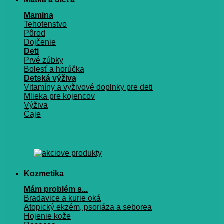
Mamina
Tehotenstvo
Pôrod
Dojčenie
Deti
Prvé zúbky
Bolesť a horúčka
Detská výživa
Vitamíny a vyživové doplnky pre deti
Mlieka pre kojencov
Výživa
Čaje
Kozmetika
Mám problém s...
Bradavice a kurie oká
Atopický ekzém, psoriáza a seborea
Hojenie kože