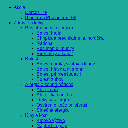
Akcia
Dercos -4€
Bioderma Photoderm -8€
Zdravie a lieky
Prechladnutie a chrípka
Bolesť hrdla
Chrípka a prechladnutie, horúčka
Nádcha
Posilnenie imunity
Priedušky a kašeľ
Bolesť
Bolesť chrbta, svalov a kĺbov
Bolesť hlavy a migréna
Bolesť pri menštruácii
Bolesť zubov
Alergia a senná nádcha
Alergia očí
Alergická nádcha
Lieky na alergiu
Ošetrenie kože pri alergii
Slnečná alergia
Kĺby a kosti
Kĺbová výživa
Náplasti a gély