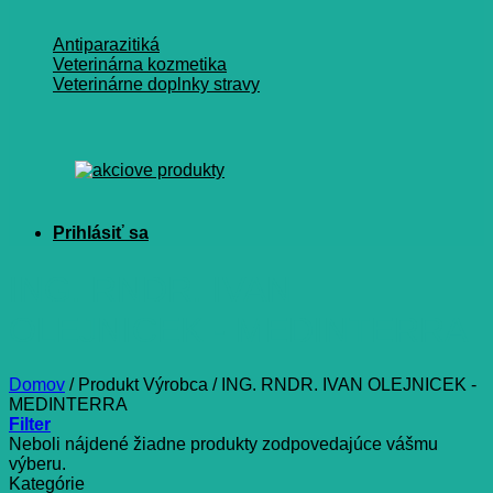
Antiparazitiká
Veterinárna kozmetika
Veterinárne doplnky stravy
ING. RNDR. IVAN
OLEJNICEK - MEDINTERRA
Domov
/
Produkt Výrobca
/
ING. RNDR. IVAN OLEJNICEK -
MEDINTERRA
Filter
Neboli nájdené žiadne produkty zodpovedajúce vášmu
výberu.
Kategórie