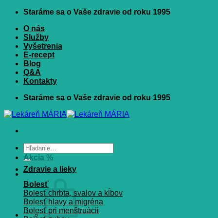
Skip
Staráme sa o Vaše zdravie od roku 1995
to
O nás
content
Služby
Vyšetrenia
E-recept
Blog
Q&A
Kontakty
Staráme sa o Vaše zdravie od roku 1995
Hľadať:
Akcia %
Zdravie a lieky
Bolesť
Bolesť chrbta, svalov a kĺbov
Bolesť hlavy a migréna
Bolesť pri menštruácii