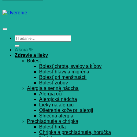
Hľadať:
Akcia %
Zdravie a lieky
Bolesť
Bolesť chrbta, svalov a kĺbov
Bolesť hlavy a migréna
Bolesť pri menštruácii
Bolesť zubov
Alergia a senná nádcha
Alergia očí
Alergická nádcha
Lieky na alergiu
Ošetrenie kože pri alergii
Slnečná alergia
Prechladnutie a chrípka
Bolesť hrdla
Chrípka a prechladnutie, horúčka