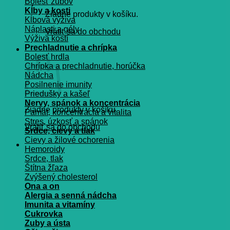
Bolesť zubov
Kĺby a kosti
Žiadne produkty v košíku.
Kĺbová výživa
Náplasti a gély
Vrátiť sa do obchodu
Výživa kostí
Prechladnutie a chrípka
Košík
Bolesť hrdla
Chrípka a prechladnutie, horúčka
Nádcha
Posilnenie imunity
Priedušky a kašeľ
Nervy, spánok a koncentrácia
Žiadne produkty v košíku.
Pamät, koncentrácia a vitalita
Stres, úzkosť a spánok
Vrátiť sa do obchodu
Srdce, cievy a tlak
Cievy a žilové ochorenia
Hemoroidy
Srdce, tlak
Štítna žľaza
Zvýšený cholesterol
Ona a on
Alergia a senná nádcha
Imunita a vitamíny
Cukrovka
Zuby a ústa