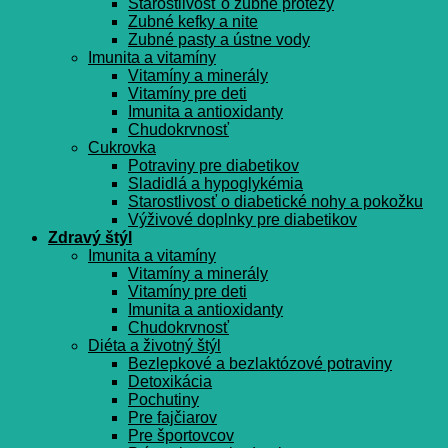
Starostlivosť o zubné protézy
Zubné kefky a nite
Zubné pasty a ústne vody
Imunita a vitamíny
Vitamíny a minerály
Vitamíny pre deti
Imunita a antioxidanty
Chudokrvnosť
Cukrovka
Potraviny pre diabetikov
Sladidlá a hypoglykémia
Starostlivosť o diabetické nohy a pokožku
Výživové doplnky pre diabetikov
Zdravý štýl
Imunita a vitamíny
Vitamíny a minerály
Vitamíny pre deti
Imunita a antioxidanty
Chudokrvnosť
Diéta a životný štýl
Bezlepkové a bezlaktózové potraviny
Detoxikácia
Pochutiny
Pre fajčiarov
Pre športovcov