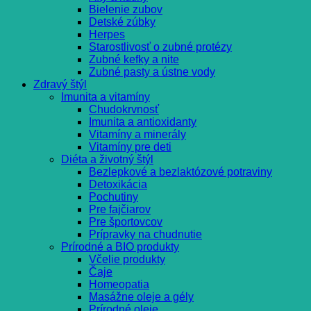
Bielenie zubov
Detské zúbky
Herpes
Starostlivosť o zubné protézy
Zubné kefky a nite
Zubné pasty a ústne vody
Zdravý štýl
Imunita a vitamíny
Chudokrvnosť
Imunita a antioxidanty
Vitamíny a minerály
Vitamíny pre deti
Diéta a životný štýl
Bezlepkové a bezlaktózové potraviny
Detoxikácia
Pochutiny
Pre fajčiarov
Pre športovcov
Prípravky na chudnutie
Prírodné a BIO produkty
Včelie produkty
Čaje
Homeopatia
Masážne oleje a gély
Prírodné oleje