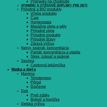
Prípravky na chudnutie
VITAMÍNY A VÝŽIVOVÉ DOPLNKY PRE DETI
Prírodné a BIO produkty
Včelie produkty
Čaje
Homeopatia
Masážne oleje a gély
Prírodné oleje
Prírodné produkty
Prírodné šťavy
Zdravá výživa
Nervy, spánok, koncentrácia
Pamät, koncentrácia a vitalita
Stres, úzkosť a spánok
Sezóna
Cestovná lekárnička
Matka a dieťa
Mamina
Tehotenstvo
Pôrod
Dojčenie
Deti
Prvé zúbky
Bolesť a horúčka
Detská výživa