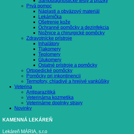
Samodiagnostické testy a prúžky
Prvá pomoc
Náplasti a obväzový materiál
Lekárnička
Ošetrenie kože
Ochranné pomôcky a dezinfekcia
Nožnice a chirurgické pomôcky
Zdravotnícke prístroje
Inhalátory
Tlakomery
Teplomery
Glukomery
Ostatné prístroje a pomôcky
Ortopedické pomôcky
Pomôcky pri inkontinencii
Termofory, chladivé a hrejivé vankúšiky
Veterina
Antiparazitiká
Veterinárna kozmetika
Veterinárne doplnky stravy
Novinky
KAMENNÁ LEKÁREŇ
Lekáreň MÁRIA, s.r.o