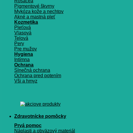
Rosacea
Pigmentové škvrny
Mykóza kože a nechtov
Akné a mastná pleť
Kozmetika
Pleťová
Vlasová
Telová
Pery
Pre mužov
Hygiena
Intímna
Ochrana
Slnečná ochrana
Ochrana pred potením
Vši a hmyz
Zdravotnícke pomôcky
Prvá pomoc
Náplasti a obväzový materiál