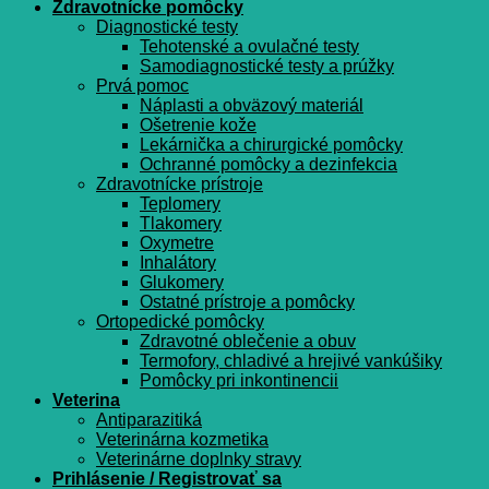
Zdravotnícke pomôcky
Diagnostické testy
Tehotenské a ovulačné testy
Samodiagnostické testy a prúžky
Prvá pomoc
Náplasti a obväzový materiál
Ošetrenie kože
Lekárnička a chirurgické pomôcky
Ochranné pomôcky a dezinfekcia
Zdravotnícke prístroje
Teplomery
Tlakomery
Oxymetre
Inhalátory
Glukomery
Ostatné prístroje a pomôcky
Ortopedické pomôcky
Zdravotné oblečenie a obuv
Termofory, chladivé a hrejivé vankúšiky
Pomôcky pri inkontinencii
Veterina
Antiparazitiká
Veterinárna kozmetika
Veterinárne doplnky stravy
Prihlásenie / Registrovať sa