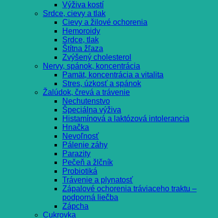
Výživa kostí
Srdce, cievy a tlak
Cievy a žilové ochorenia
Hemoroidy
Srdce, tlak
Štítna žľaza
Zvýšený cholesterol
Nervy, spánok, koncentrácia
Pamät, koncentrácia a vitalita
Stres, úzkosť a spánok
Žalúdok, črevá a trávenie
Nechutenstvo
Špeciálna výživa
Histamínová a laktózová intolerancia
Hnačka
Nevoľnosť
Pálenie záhy
Parazity
Pečeň a žlčník
Probiotiká
Trávenie a plynatosť
Zápalové ochorenia tráviaceho traktu –
podporná liečba
Zápcha
Cukrovka