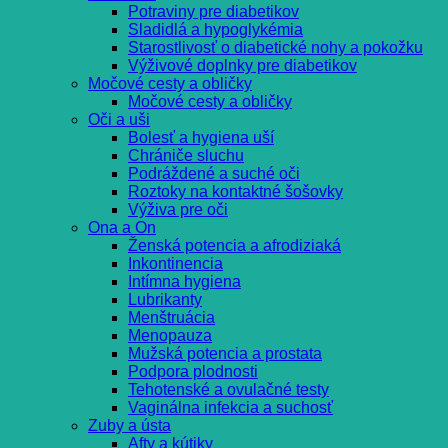
Potraviny pre diabetikov
Sladidlá a hypoglykémia
Starostlivosť o diabetické nohy a pokožku
Výživové doplnky pre diabetikov
Močové cesty a obličky
Močové cesty a obličky
Oči a uši
Bolesť a hygiena uší
Chrániče sluchu
Podráždené a suché oči
Roztoky na kontaktné šošovky
Výživa pre oči
Ona a On
Ženská potencia a afrodiziaká
Inkontinencia
Intímna hygiena
Lubrikanty
Menštruácia
Menopauza
Mužská potencia a prostata
Podpora plodnosti
Tehotenské a ovulačné testy
Vaginálna infekcia a suchosť
Zuby a ústa
Afty a kútiky