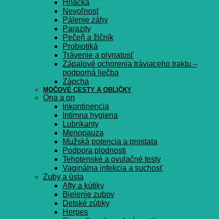
Hnačka
Nevoľnosť
Pálenie záhy
Parazity
Pečeň a žlčník
Probiotiká
Trávenie a plynatosť
Zápalové ochorenia tráviaceho traktu –
podporná liečba
Zápcha
MOČOVÉ CESTY A OBLIČKY
Ona a on
Inkontinencia
Intímna hygiena
Lubrikanty
Menopauza
Mužská potencia a prostata
Podpora plodnosti
Tehotenské a ovulačné testy
Vaginálna infekcia a suchosť
Zuby a ústa
Afty a kútiky
Bielenie zubov
Detské zúbky
Herpes