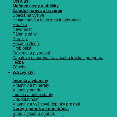
Oči a uši
Močové cesty a obličky
Žalúdok, črevá a trávenie
Špeciálna výživa
Histamínová a laktózová intolerancia
Hnačka
Nevoľnosť
Pálenie záhy
Parazity
Pečeň a žlčník
Probiotiká
Trávenie a plynatosť
Zápalové ochorenia tráviaceho traktu – podporná
liečba
Zápcha
Zdravý štýl
Imunita a vitamíny
Vitamíny a minerály
Vitamíny pre deti
Imunita a antioxidanty
Chudokrvnosť
Vitamíny a vyživové doplnky pre deti
Nervy, spánok a koncetrácia
Stres, úzkosť a spánok