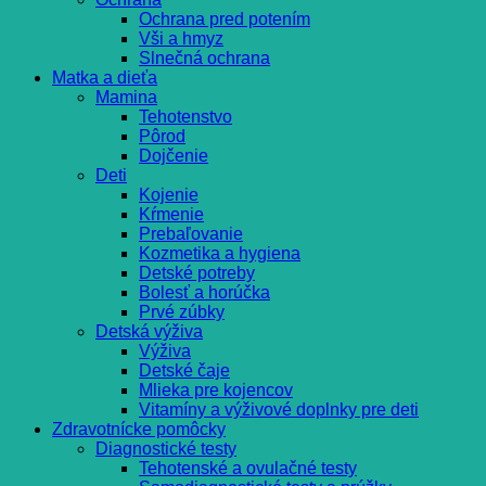
Ochrana pred potením
Vši a hmyz
Slnečná ochrana
Matka a dieťa
Mamina
Tehotenstvo
Pôrod
Dojčenie
Deti
Kojenie
Kŕmenie
Prebaľovanie
Kozmetika a hygiena
Detské potreby
Bolesť a horúčka
Prvé zúbky
Detská výživa
Výživa
Detské čaje
Mlieka pre kojencov
Vitamíny a výživové doplnky pre deti
Zdravotnícke pomôcky
Diagnostické testy
Tehotenské a ovulačné testy