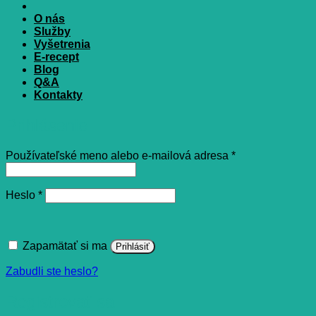
O nás
Služby
Vyšetrenia
E-recept
Blog
Q&A
Kontakty
Prihlásenie
Povinné
Používateľské meno alebo e-mailová adresa
*
Povinné
Heslo
*
Zapamätať si ma
Prihlásiť
Zabudli ste heslo?
Registrovať sa