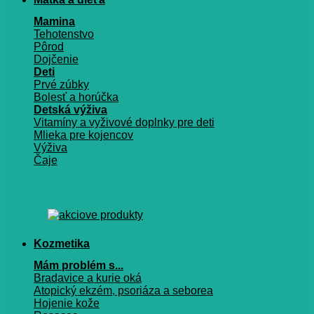
Mamina
Tehotenstvo
Pôrod
Dojčenie
Deti
Prvé zúbky
Bolesť a horúčka
Detská výživa
Vitamíny a vyživové doplnky pre deti
Mlieka pre kojencov
Výživa
Čaje
Kozmetika
Mám problém s...
Bradavice a kurie oká
Atopický ekzém, psoriáza a seborea
Hojenie kože