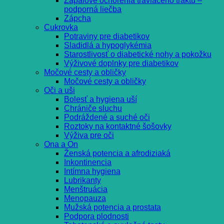
Zápalové ochorenia tráviaceho traktu –
podporná liečba
Zápcha
Cukrovka
Potraviny pre diabetikov
Sladidlá a hypoglykémia
Starostlivosť o diabetické nohy a pokožku
Výživové doplnky pre diabetikov
Močové cesty a obličky
Močové cesty a obličky
Oči a uši
Bolesť a hygiena uší
Chrániče sluchu
Podráždené a suché oči
Roztoky na kontaktné šošovky
Výživa pre oči
Ona a On
Ženská potencia a afrodiziaká
Inkontinencia
Intímna hygiena
Lubrikanty
Menštruácia
Menopauza
Mužská potencia a prostata
Podpora plodnosti