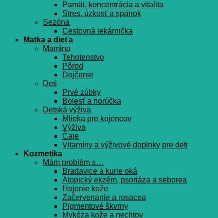
Pamät, koncentrácia a vitalita
Stres, úzkosť a spánok
Sezóna
Cestovná lekárnička
Matka a dieťa
Mamina
Tehotenstvo
Pôrod
Dojčenie
Deti
Prvé zúbky
Bolesť a horúčka
Detská výživa
Mlieka pre kojencov
Výživa
Čaje
Vitamíny a výživové doplnky pre deti
Kozmetika
Mám problém s…
Bradavice a kurie oká
Atopický ekzém, psoriáza a seborea
Hojenie kože
Začervenanie a rosacea
Pigmentové škvrny
Mykóza kože a nechtov