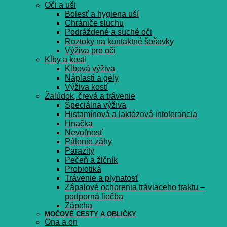
Oči a uši
Bolesť a hygiena uší
Chrániče sluchu
Podráždené a suché oči
Roztoky na kontaktné šošovky
Výživa pre oči
Kĺby a kosti
Kĺbová výživa
Náplasti a gély
Výživa kostí
Žalúdok, črevá a trávenie
Špeciálna výživa
Histamínová a laktózová intolerancia
Hnačka
Nevoľnosť
Pálenie záhy
Parazity
Pečeň a žlčník
Probiotiká
Trávenie a plynatosť
Zápalové ochorenia tráviaceho traktu –
podporná liečba
Zápcha
MOČOVÉ CESTY A OBLIČKY
Ona a on