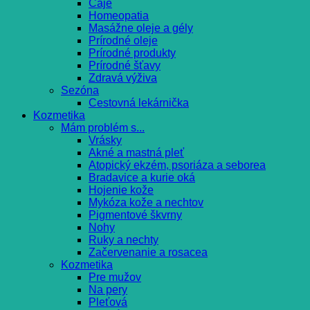
Čaje
Homeopatia
Masážne oleje a gély
Prírodné oleje
Prírodné produkty
Prírodné šťavy
Zdravá výživa
Sezóna
Cestovná lekárnička
Kozmetika
Mám problém s...
Vrásky
Akné a mastná pleť
Atopický ekzém, psoriáza a seborea
Bradavice a kurie oká
Hojenie kože
Mykóza kože a nechtov
Pigmentové škvrny
Nohy
Ruky a nechty
Začervenanie a rosacea
Kozmetika
Pre mužov
Na pery
Pleťová