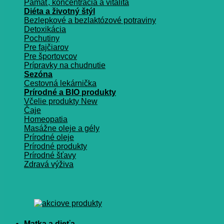
Pamäť, koncentrácia a vitalita
Diéta a životný štýl
Bezlepkové a bezlaktózové potraviny
Detoxikácia
Pochutiny
Pre fajčiarov
Pre športovcov
Prípravky na chudnutie
Sezóna
Cestovná lekárnička
Prírodné a BIO produkty
Včelie produkty
Čaje
Homeopatia
Masážne oleje a gély
Prírodné oleje
Prírodné produkty
Prírodné šťavy
Zdravá výživa
Matka a dieťa