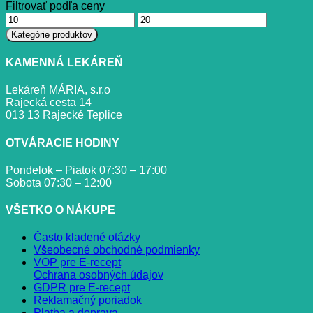
Filtrovať podľa ceny
Minimálna
Maximálna
cena
cena
Kategórie produktov
KAMENNÁ LEKÁREŇ
Lekáreň MÁRIA, s.r.o
Rajecká cesta 14
013 13 Rajecké Teplice
OTVÁRACIE HODINY
Pondelok – Piatok 07:30 – 17:00
Sobota 07:30 – 12:00
VŠETKO O NÁKUPE
Často kladené otázky
Všeobecné obchodné podmienky
VOP pre E-recept
Ochrana osobných údajov
GDPR pre E-recept
Reklamačný poriadok
Platba a doprava