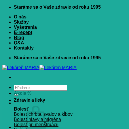
Skip
Staráme sa o Vaše zdravie od roku 1995
to
O nás
content
Služby
Vyšetrenia
E-recept
Blog
Q&A
Kontakty
Staráme sa o Vaše zdravie od roku 1995
Hľadať:
Akcia %
Zdravie a lieky
Bolesť
Bolesť chrbta, svalov a kĺbov
Bolesť hlavy a migréna
Bolesť pri menštruácii