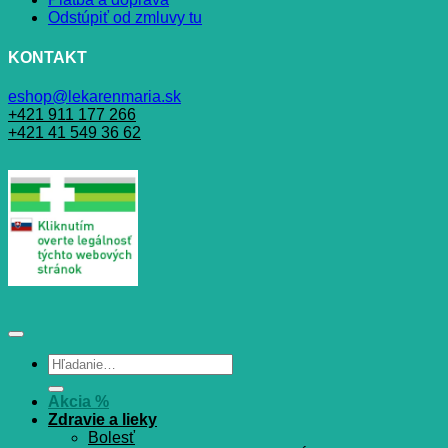
Odstúpiť od zmluvy tu
KONTAKT
eshop@lekarenmaria.sk
+421 911 177 266
+421 41 549 36 62
Hľadať:
Akcia %
Zdravie a lieky
Bolesť