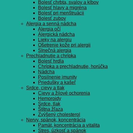
Bolesť chrbta, svalov a kĺbov
Bolesť hlavy a migréna
Bolesť pri menštruácii
Bolesť zubov
Alergia a senná nádcha
Alergia očí
Alergická nádcha
Lieky na alergiu
Ošetrenie kože pri alergii
Slnečná alergia
Prechladnutie a chrípka
Bolesť hrdla
Chrípka a prechladnutie, horúčka
Nádcha
Posilnenie imunity
Priedušky a kašeľ
Srdce, cievy a tlak
Cievy a žilové ochorenia
Hemoroidy
Srdce, tlak
Štítna žľaza
Zvýšený cholesterol
Nervy, spánok, koncentrácia
Pamät, koncentrácia a vitalita
Stres, úzkosť a spánok