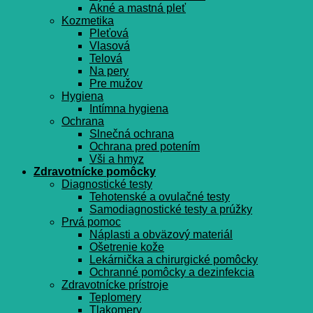
Akné a mastná pleť
Kozmetika
Pleťová
Vlasová
Telová
Na pery
Pre mužov
Hygiena
Intímna hygiena
Ochrana
Slnečná ochrana
Ochrana pred potením
Vši a hmyz
Zdravotnícke pomôcky
Diagnostické testy
Tehotenské a ovulačné testy
Samodiagnostické testy a prúžky
Prvá pomoc
Náplasti a obväzový materiál
Ošetrenie kože
Lekárnička a chirurgické pomôcky
Ochranné pomôcky a dezinfekcia
Zdravotnícke prístroje
Teplomery
Tlakomery