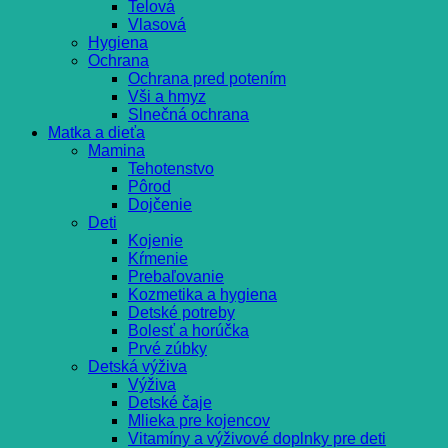
Telová
Vlasová
Hygiena
Ochrana
Ochrana pred potením
Vši a hmyz
Slnečná ochrana
Matka a dieťa
Mamina
Tehotenstvo
Pôrod
Dojčenie
Deti
Kojenie
Kŕmenie
Prebaľovanie
Kozmetika a hygiena
Detské potreby
Bolesť a horúčka
Prvé zúbky
Detská výživa
Výživa
Detské čaje
Mlieka pre kojencov
Vitamíny a výživové doplnky pre deti