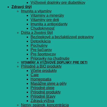
Výživové doplnky pre diabetikov
Zdravý štýl
Imunita a vitamíny
Vitamíny a minerály
Vitamíny pre deti
Imunita a antioxidanty
Chudokrvnosť
Diéta a životný štýl
Bezlepkové a bezlaktózové potraviny
Detoxikácia
Pochutiny
Pre fajčiarov
Pre športovcov
Prípravky na chudnutie
VITAMÍNY A VÝŽIVOVÉ DOPLNKY PRE DETI
Prírodné a BIO produkty
Včelie produkty
Čaje
Homeopatia
Masážne oleje a gély
Prírodné oleje
Prírodné produkty
Prírodné šťavy
Zdravá výživa
Nervy, spánok, koncentrácia