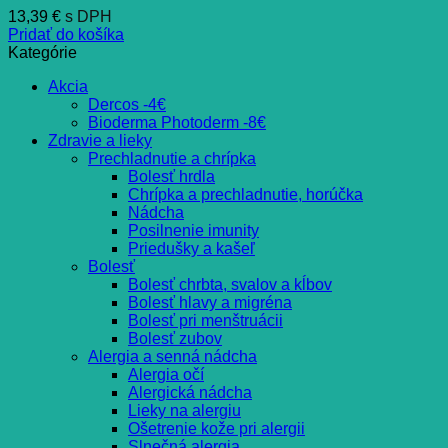
13,39
€
s DPH
Pridať do košíka
Kategórie
Akcia
Dercos -4€
Bioderma Photoderm -8€
Zdravie a lieky
Prechladnutie a chrípka
Bolesť hrdla
Chrípka a prechladnutie, horúčka
Nádcha
Posilnenie imunity
Priedušky a kašeľ
Bolesť
Bolesť chrbta, svalov a kĺbov
Bolesť hlavy a migréna
Bolesť pri menštruácii
Bolesť zubov
Alergia a senná nádcha
Alergia očí
Alergická nádcha
Lieky na alergiu
Ošetrenie kože pri alergii
Slnečná alergia