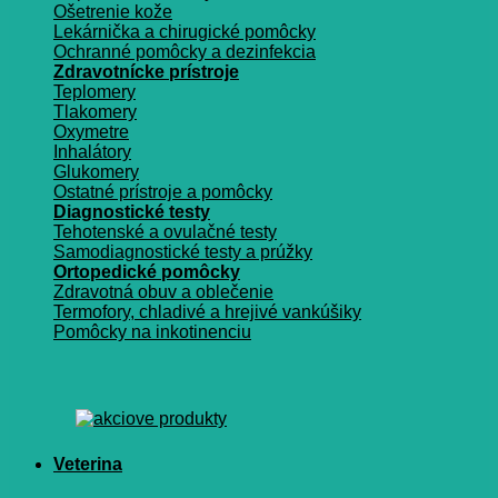
Ošetrenie kože
Lekárnička a chirugické pomôcky
Ochranné pomôcky a dezinfekcia
Zdravotnícke prístroje
Teplomery
Tlakomery
Oxymetre
Inhalátory
Glukomery
Ostatné prístroje a pomôcky
Diagnostické testy
Tehotenské a ovulačné testy
Samodiagnostické testy a prúžky
Ortopedické pomôcky
Zdravotná obuv a oblečenie
Termofory, chladivé a hrejivé vankúšiky
Pomôcky na inkotinenciu
Veterina