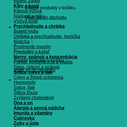
Bolesť zubov
Kĺby a kosti
Žiadne produkty v košíku.
Kĺbová výživa
Náplasti a gély
Vrátiť sa do obchodu
Výživa kostí
Prechladnutie a chrípka
Košík
Bolesť hrdla
Chrípka a prechladnutie, horúčka
Nádcha
Posilnenie imunity
Priedušky a kašeľ
Nervy, spánok a koncentrácia
Žiadne produkty v košíku.
Pamät, koncentrácia a vitalita
Stres, úzkosť a spánok
Vrátiť sa do obchodu
Srdce, cievy a tlak
Cievy a žilové ochorenia
Hemoroidy
Srdce, tlak
Štítna žľaza
Zvýšený cholesterol
Ona a on
Alergia a senná nádcha
Imunita a vitamíny
Cukrovka
Zuby a ústa