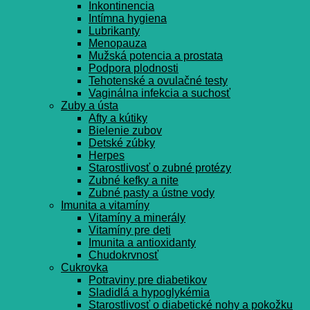
Inkontinencia
Intímna hygiena
Lubrikanty
Menopauza
Mužská potencia a prostata
Podpora plodnosti
Tehotenské a ovulačné testy
Vaginálna infekcia a suchosť
Zuby a ústa
Afty a kútiky
Bielenie zubov
Detské zúbky
Herpes
Starostlivosť o zubné protézy
Zubné kefky a nite
Zubné pasty a ústne vody
Imunita a vitamíny
Vitamíny a minerály
Vitamíny pre deti
Imunita a antioxidanty
Chudokrvnosť
Cukrovka
Potraviny pre diabetikov
Sladidlá a hypoglykémia
Starostlivosť o diabetické nohy a pokožku