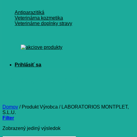
Antiparazitiká
Veterinárna kozmetika
Veterinárne doplnky stravy
LABORATORIOS
MONTPLET, S.L.U.
Domov
/
Produkt Výrobca
/
LABORATORIOS MONTPLET,
S.L.U.
Filter
Zobrazený jediný výsledok