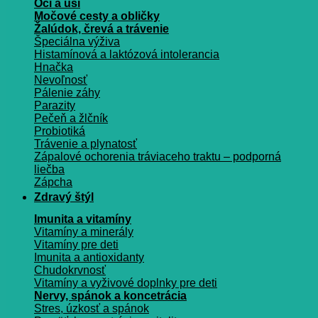
Oči a uši
Močové cesty a obličky
Žalúdok, črevá a trávenie
Špeciálna výživa
Histamínová a laktózová intolerancia
Hnačka
Nevoľnosť
Pálenie záhy
Parazity
Pečeň a žlčník
Probiotiká
Trávenie a plynatosť
Zápalové ochorenia tráviaceho traktu – podporná
liečba
Zápcha
Zdravý štýl
Imunita a vitamíny
Vitamíny a minerály
Vitamíny pre deti
Imunita a antioxidanty
Chudokrvnosť
Vitamíny a vyživové doplnky pre deti
Nervy, spánok a koncetrácia
Stres, úzkosť a spánok