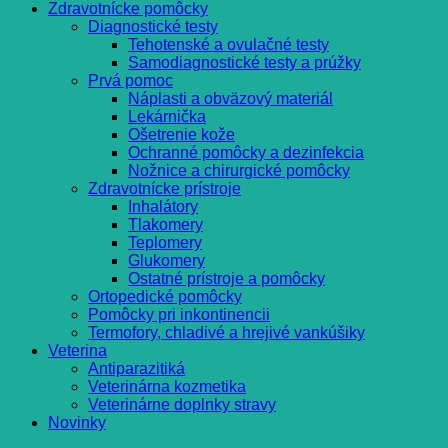
Zdravotnícke pomôcky
Diagnostické testy
Tehotenské a ovulačné testy
Samodiagnostické testy a prúžky
Prvá pomoc
Náplasti a obväzový materiál
Lekárnička
Ošetrenie kože
Ochranné pomôcky a dezinfekcia
Nožnice a chirurgické pomôcky
Zdravotnícke prístroje
Inhalátory
Tlakomery
Teplomery
Glukomery
Ostatné prístroje a pomôcky
Ortopedické pomôcky
Pomôcky pri inkontinencii
Termofory, chladivé a hrejivé vankúšiky
Veterina
Antiparazitiká
Veterinárna kozmetika
Veterinárne doplnky stravy
Novinky