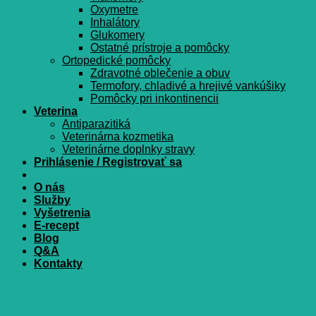
Oxymetre
Inhalátory
Glukomery
Ostatné prístroje a pomôcky
Ortopedické pomôcky
Zdravotné oblečenie a obuv
Termofory, chladivé a hrejivé vankúšiky
Pomôcky pri inkontinencii
Veterina
Antiparazitiká
Veterinárna kozmetika
Veterinárne doplnky stravy
Prihlásenie / Registrovať sa
O nás
Služby
Vyšetrenia
E-recept
Blog
Q&A
Kontakty
Prihlásenie