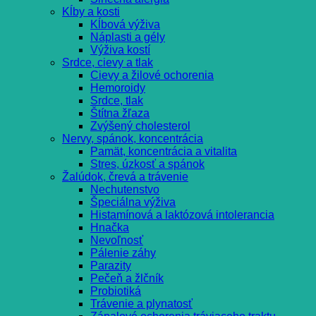
Kĺby a kosti
Kĺbová výživa
Náplasti a gély
Výživa kostí
Srdce, cievy a tlak
Cievy a žilové ochorenia
Hemoroidy
Srdce, tlak
Štítna žľaza
Zvýšený cholesterol
Nervy, spánok, koncentrácia
Pamät, koncentrácia a vitalita
Stres, úzkosť a spánok
Žalúdok, črevá a trávenie
Nechutenstvo
Špeciálna výživa
Histamínová a laktózová intolerancia
Hnačka
Nevoľnosť
Pálenie záhy
Parazity
Pečeň a žlčník
Probiotiká
Trávenie a plynatosť