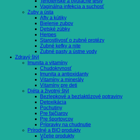
Tehotenské a ovulačné testy
Vaginálna infekcia a suchosť
Zuby a ústa
Afty a kútiky
Bielenie zubov
Detské zúbky
Herpes
Starostlivosť o zubné protézy
Zubné kefky a nite
Zubné pasty a ústne vody
Zdravý štýl
Imunita a vitamíny
Chudokrvnosť
Imunita a antioxidanty
Vitamíny a minerály
Vitamíny pre deti
Diéta a životný štýl
Bezlepkové a bezlaktózové potraviny
Detoxikácia
Pochutiny
Pre fajčiarov
Pre športovcov
Prípravky na chudnutie
Prírodné a BIO produkty
Včelie produkty