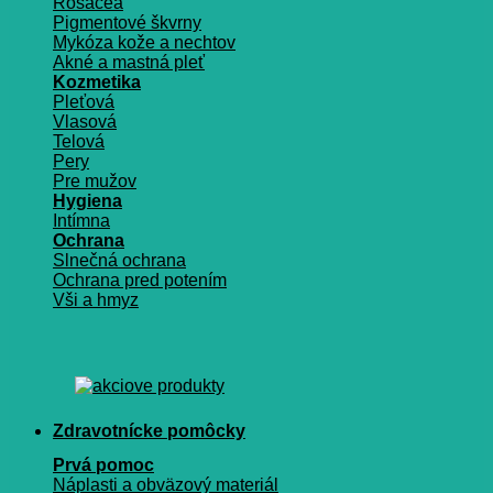
Rosacea
Pigmentové škvrny
Mykóza kože a nechtov
Akné a mastná pleť
Kozmetika
Pleťová
Vlasová
Telová
Pery
Pre mužov
Hygiena
Intímna
Ochrana
Slnečná ochrana
Ochrana pred potením
Vši a hmyz
Zdravotnícke pomôcky
Prvá pomoc
Náplasti a obväzový materiál