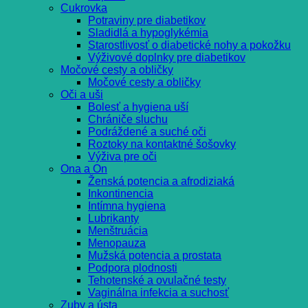
Cukrovka
Potraviny pre diabetikov
Sladidlá a hypoglykémia
Starostlivosť o diabetické nohy a pokožku
Výživové doplnky pre diabetikov
Močové cesty a obličky
Močové cesty a obličky
Oči a uši
Bolesť a hygiena uší
Chrániče sluchu
Podráždené a suché oči
Roztoky na kontaktné šošovky
Výživa pre oči
Ona a On
Ženská potencia a afrodiziaká
Inkontinencia
Intímna hygiena
Lubrikanty
Menštruácia
Menopauza
Mužská potencia a prostata
Podpora plodnosti
Tehotenské a ovulačné testy
Vaginálna infekcia a suchosť
Zuby a ústa