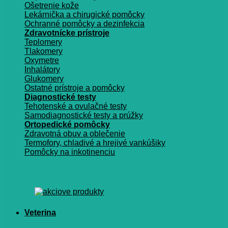
Ošetrenie kože
Lekárnička a chirugické pomôcky
Ochranné pomôcky a dezinfekcia
Zdravotnícke prístroje
Teplomery
Tlakomery
Oxymetre
Inhalátory
Glukomery
Ostatné prístroje a pomôcky
Diagnostické testy
Tehotenské a ovulačné testy
Samodiagnostické testy a prúžky
Ortopedické pomôcky
Zdravotná obuv a oblečenie
Termofory, chladivé a hrejivé vankúšiky
Pomôcky na inkotinenciu
Veterina