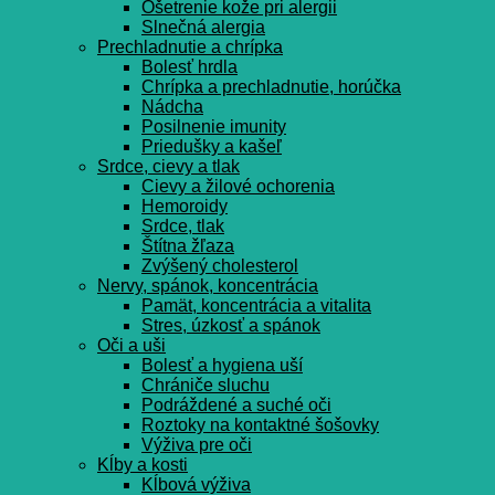
Ošetrenie kože pri alergii
Slnečná alergia
Prechladnutie a chrípka
Bolesť hrdla
Chrípka a prechladnutie, horúčka
Nádcha
Posilnenie imunity
Priedušky a kašeľ
Srdce, cievy a tlak
Cievy a žilové ochorenia
Hemoroidy
Srdce, tlak
Štítna žľaza
Zvýšený cholesterol
Nervy, spánok, koncentrácia
Pamät, koncentrácia a vitalita
Stres, úzkosť a spánok
Oči a uši
Bolesť a hygiena uší
Chrániče sluchu
Podráždené a suché oči
Roztoky na kontaktné šošovky
Výživa pre oči
Kĺby a kosti
Kĺbová výživa