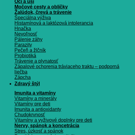
Oči a uši
Močové cesty a obličky
Žalúdok, črevá a trávenie
Špeciálna výživa
Histamínová a laktózová intolerancia
Hnačka
Nevoľnosť
Pálenie záhy
Parazity
Pečeň a žlčník
Probiotiká
Trávenie a plynatosť
Zápalové ochorenia tráviaceho traktu – podporná
liečba
Zápcha
Zdravý štýl
Imunita a vitamíny
Vitamíny a minerály
Vitamíny pre deti
Imunita a antioxidanty
Chudokrvnosť
Vitamíny a vyživové doplnky pre deti
Nervy, spánok a koncetrácia
Stres, úzkosť a spánok