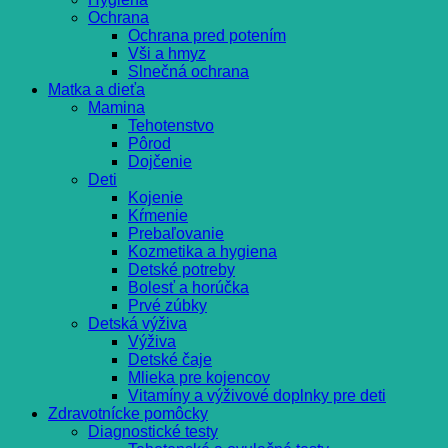
Ochrana
Ochrana pred potením
Vši a hmyz
Slnečná ochrana
Matka a dieťa
Mamina
Tehotenstvo
Pôrod
Dojčenie
Deti
Kojenie
Kŕmenie
Prebaľovanie
Kozmetika a hygiena
Detské potreby
Bolesť a horúčka
Prvé zúbky
Detská výživa
Výživa
Detské čaje
Mlieka pre kojencov
Vitamíny a výživové doplnky pre deti
Zdravotnícke pomôcky
Diagnostické testy