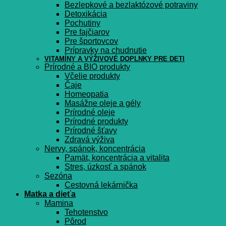
Bezlepkové a bezlaktózové potraviny
Detoxikácia
Pochutiny
Pre fajčiarov
Pre športovcov
Prípravky na chudnutie
VITAMÍNY A VÝŽIVOVÉ DOPLNKY PRE DETI
Prírodné a BIO produkty
Včelie produkty
Čaje
Homeopatia
Masážne oleje a gély
Prírodné oleje
Prírodné produkty
Prírodné šťavy
Zdravá výživa
Nervy, spánok, koncentrácia
Pamät, koncentrácia a vitalita
Stres, úzkosť a spánok
Sezóna
Cestovná lekárnička
Matka a dieťa
Mamina
Tehotenstvo
Pôrod