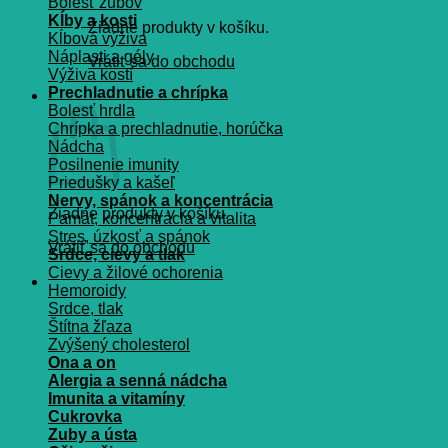
Bolesť zubov
Kĺby a kosti
Žiadne produkty v košíku.
Kĺbová výživa
Náplasti a gély
Vrátiť sa do obchodu
Výživa kostí
Prechladnutie a chrípka
Košík
Bolesť hrdla
Chrípka a prechladnutie, horúčka
Nádcha
Posilnenie imunity
Priedušky a kašeľ
Nervy, spánok a koncentrácia
Žiadne produkty v košíku.
Pamät, koncentrácia a vitalita
Stres, úzkosť a spánok
Vrátiť sa do obchodu
Srdce, cievy a tlak
Cievy a žilové ochorenia
Hemoroidy
Srdce, tlak
Štítna žľaza
Zvýšený cholesterol
Ona a on
Alergia a senná nádcha
Imunita a vitamíny
Cukrovka
Zuby a ústa