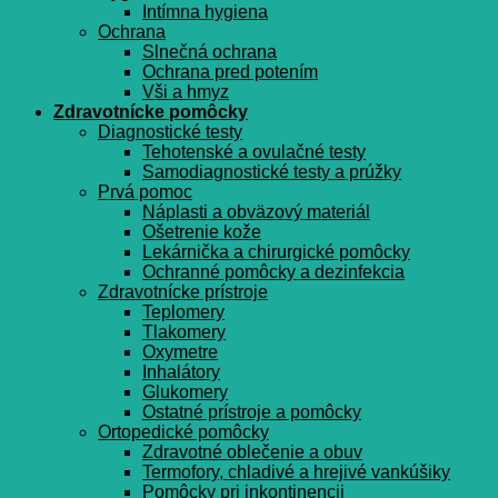
Intímna hygiena
Ochrana
Slnečná ochrana
Ochrana pred potením
Vši a hmyz
Zdravotnícke pomôcky
Diagnostické testy
Tehotenské a ovulačné testy
Samodiagnostické testy a prúžky
Prvá pomoc
Náplasti a obväzový materiál
Ošetrenie kože
Lekárnička a chirurgické pomôcky
Ochranné pomôcky a dezinfekcia
Zdravotnícke prístroje
Teplomery
Tlakomery
Oxymetre
Inhalátory
Glukomery
Ostatné prístroje a pomôcky
Ortopedické pomôcky
Zdravotné oblečenie a obuv
Termofory, chladivé a hrejivé vankúšiky
Pomôcky pri inkontinencii