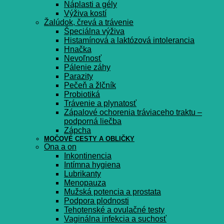
Náplasti a gély
Výživa kostí
Žalúdok, črevá a trávenie
Špeciálna výživa
Histamínová a laktózová intolerancia
Hnačka
Nevoľnosť
Pálenie záhy
Parazity
Pečeň a žlčník
Probiotiká
Trávenie a plynatosť
Zápalové ochorenia tráviaceho traktu –
podporná liečba
Zápcha
MOČOVÉ CESTY A OBLIČKY
Ona a on
Inkontinencia
Intímna hygiena
Lubrikanty
Menopauza
Mužská potencia a prostata
Podpora plodnosti
Tehotenské a ovulačné testy
Vaginálna infekcia a suchosť