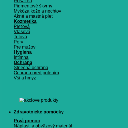
Rosacea
Pigmentové škvrny
Mykóza kože a nechtov
Akné a mastná pleť
Kozmetika
Pleťová
Vlasová
Telová
Pery
Pre mužov
Hygiena
Intímna
Ochrana
Slnečná ochrana
Ochrana pred potením
Vši a hmyz
Zdravotnícke pomôcky
Prvá pomoc
Náplasti a obväzový materiál