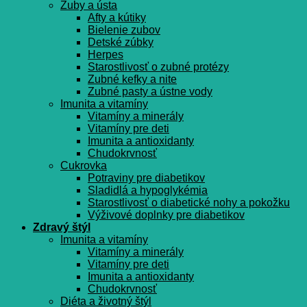
Zuby a ústa
Afty a kútiky
Bielenie zubov
Detské zúbky
Herpes
Starostlivosť o zubné protézy
Zubné kefky a nite
Zubné pasty a ústne vody
Imunita a vitamíny
Vitamíny a minerály
Vitamíny pre deti
Imunita a antioxidanty
Chudokrvnosť
Cukrovka
Potraviny pre diabetikov
Sladidlá a hypoglykémia
Starostlivosť o diabetické nohy a pokožku
Výživové doplnky pre diabetikov
Zdravý štýl
Imunita a vitamíny
Vitamíny a minerály
Vitamíny pre deti
Imunita a antioxidanty
Chudokrvnosť
Diéta a životný štýl