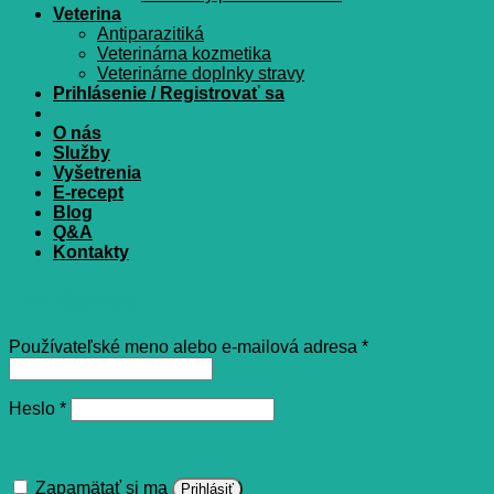
Veterina
Antiparazitiká
Veterinárna kozmetika
Veterinárne doplnky stravy
Prihlásenie / Registrovať sa
O nás
Služby
Vyšetrenia
E-recept
Blog
Q&A
Kontakty
Prihlásenie
Povinné
Používateľské meno alebo e-mailová adresa
*
Povinné
Heslo
*
Zapamätať si ma
Prihlásiť