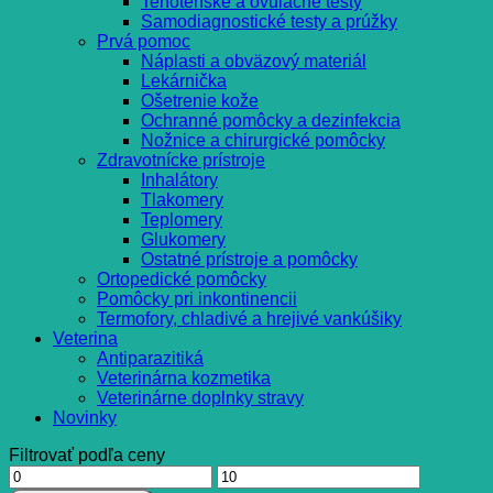
Tehotenské a ovulačné testy
Samodiagnostické testy a prúžky
Prvá pomoc
Náplasti a obväzový materiál
Lekárnička
Ošetrenie kože
Ochranné pomôcky a dezinfekcia
Nožnice a chirurgické pomôcky
Zdravotnícke prístroje
Inhalátory
Tlakomery
Teplomery
Glukomery
Ostatné prístroje a pomôcky
Ortopedické pomôcky
Pomôcky pri inkontinencii
Termofory, chladivé a hrejivé vankúšiky
Veterina
Antiparazitiká
Veterinárna kozmetika
Veterinárne doplnky stravy
Novinky
Filtrovať podľa ceny
Minimálna
Maximálna