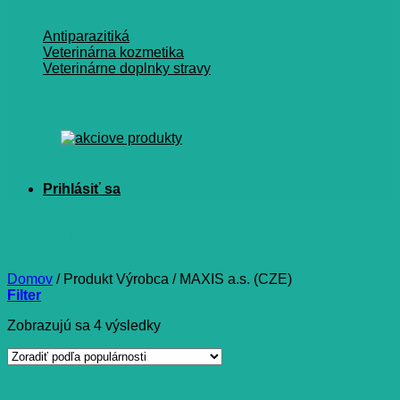
Antiparazitiká
Veterinárna kozmetika
Veterinárne doplnky stravy
MAXIS a.s. (CZE)
Domov
/
Produkt Výrobca
/
MAXIS a.s. (CZE)
Filter
Zoradené
Zobrazujú sa 4 výsledky
podľa
popularity