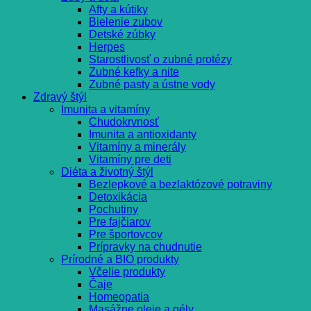
Afty a kútiky
Bielenie zubov
Detské zúbky
Herpes
Starostlivosť o zubné protézy
Zubné kefky a nite
Zubné pasty a ústne vody
Zdravý štýl
Imunita a vitamíny
Chudokrvnosť
Imunita a antioxidanty
Vitamíny a minerály
Vitamíny pre deti
Diéta a životný štýl
Bezlepkové a bezlaktózové potraviny
Detoxikácia
Pochutiny
Pre fajčiarov
Pre športovcov
Prípravky na chudnutie
Prírodné a BIO produkty
Včelie produkty
Čaje
Homeopatia
Masážne oleje a gély