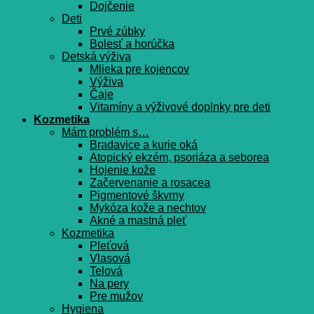
Dojčenie
Deti
Prvé zúbky
Bolesť a horúčka
Detská výživa
Mlieka pre kojencov
Výživa
Čaje
Vitamíny a výživové doplnky pre deti
Kozmetika
Mám problém s…
Bradavice a kurie oká
Atopický ekzém, psoriáza a seborea
Hojenie kože
Začervenanie a rosacea
Pigmentové škvrny
Mykóza kože a nechtov
Akné a mastná pleť
Kozmetika
Pleťová
Vlasová
Telová
Na pery
Pre mužov
Hygiena