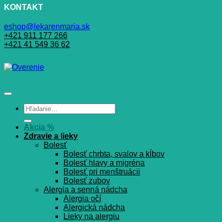
KONTAKT
eshop@lekarenmaria.sk
+421 911 177 266
+421 41 549 36 62
Hľadať:
Akcia %
Zdravie a lieky
Bolesť
Bolesť chrbta, svalov a kĺbov
Bolesť hlavy a migréna
Bolesť pri menštruácii
Bolesť zubov
Alergia a senná nádcha
Alergia očí
Alergická nádcha
Lieky na alergiu