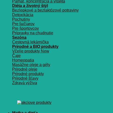
Pamäť, koncentrácia a vitalita
Diéta a životný štýl
Bezlepkové a bezlaktózové potraviny
Detoxikácia
Pochutiny
Pre fajčiarov
Pre športovcov
Prípravky na chudnutie
Sezóna
Cestovná lekárnička
Prírodné a BIO produkty
Včelie produkty
Čaje
Homeopatia
Masážne oleje a gély
Prírodné oleje
Prírodné produkty
Prírodné šťavy
Zdravá výživa
Matka a dieťa