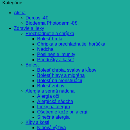
Kategórie
Akcia
Dercos -4€
Bioderma Photoderm -8€
Zdravie a lieky
Prechladnutie a chrípka
Bolesť hrdla
Chrípka a prechladnutie, horúčka
Nádcha
Posilnenie imunity
Priedušky a kašeľ
Bolesť
Bolesť chrbta, svalov a kĺbov
Bolesť hlavy a migréna
Bolesť pri menštruácii
Bolesť zubov
Alergia a senná nádcha
Alergia očí
Alergická nádcha
Lieky na alergiu
Ošetrenie kože pri alergii
Slnečná alergia
Kĺby a kosti
Kĺbová výživa