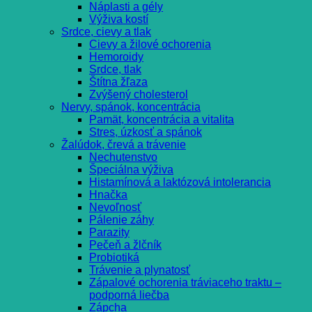
Náplasti a gély
Výživa kostí
Srdce, cievy a tlak
Cievy a žilové ochorenia
Hemoroidy
Srdce, tlak
Štítna žľaza
Zvýšený cholesterol
Nervy, spánok, koncentrácia
Pamät, koncentrácia a vitalita
Stres, úzkosť a spánok
Žalúdok, črevá a trávenie
Nechutenstvo
Špeciálna výživa
Histamínová a laktózová intolerancia
Hnačka
Nevoľnosť
Pálenie záhy
Parazity
Pečeň a žlčník
Probiotiká
Trávenie a plynatosť
Zápalové ochorenia tráviaceho traktu –
podporná liečba
Zápcha