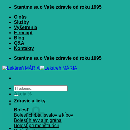
Skip
Staráme sa o Vaše zdravie od roku 1995
to
O nás
content
Služby
Vyšetrenia
E-recept
Blog
Q&A
Kontakty
Staráme sa o Vaše zdravie od roku 1995
Hľadať:
Akcia %
Zdravie a lieky
Bolesť
Bolesť chrbta, svalov a kĺbov
Bolesť hlavy a migréna
Bolesť pri menštruácii