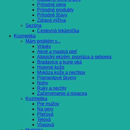
Prírodné oleje
Prírodné produkty
Prírodné šťavy
Zdravá výživa
Sezóna
Cestovná lekárnička
Kozmetika
Mám problém s...
Vrásky
Akné a mastná pleť
Atopický ekzém, psoriáza a seborea
Bradavice a kurie oká
Hojenie kože
Mykóza kože a nechtov
Pigmentové škvrny
Nohy
Ruky a nechty
Začervenanie a rosacea
Kozmetika
Pre mužov
Na pery
Pleťová
Telová
Vlasová
Hygiena