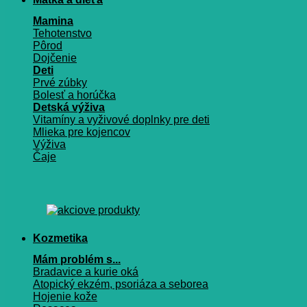
Mamina
Tehotenstvo
Pôrod
Dojčenie
Deti
Prvé zúbky
Bolesť a horúčka
Detská výživa
Vitamíny a vyživové doplnky pre deti
Mlieka pre kojencov
Výživa
Čaje
Kozmetika
Mám problém s...
Bradavice a kurie oká
Atopický ekzém, psoriáza a seborea
Hojenie kože