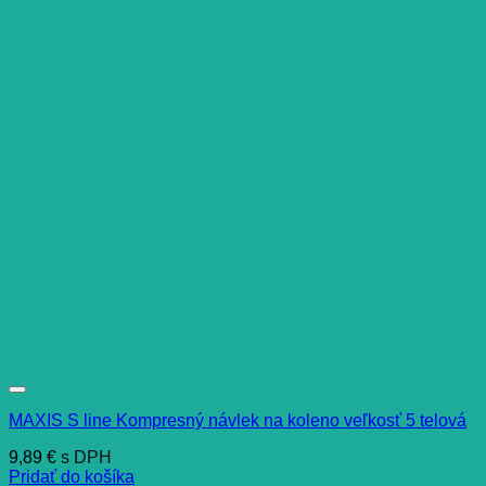
MAXIS S line Kompresný návlek na koleno veľkosť 5 telová
9,89
€
s DPH
Pridať do košíka