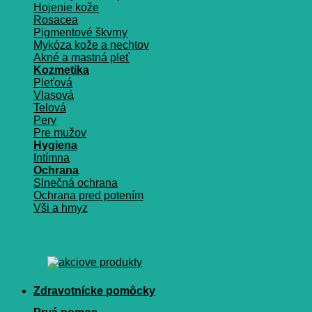
Hojenie kože
Rosacea
Pigmentové škvrny
Mykóza kože a nechtov
Akné a mastná pleť
Kozmetika
Pleťová
Vlasová
Telová
Pery
Pre mužov
Hygiena
Intímna
Ochrana
Slnečná ochrana
Ochrana pred potením
Vši a hmyz
Zdravotnícke pomôcky