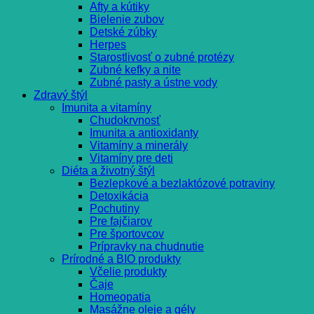
Afty a kútiky
Bielenie zubov
Detské zúbky
Herpes
Starostlivosť o zubné protézy
Zubné kefky a nite
Zubné pasty a ústne vody
Zdravý štýl
Imunita a vitamíny
Chudokrvnosť
Imunita a antioxidanty
Vitamíny a minerály
Vitamíny pre deti
Diéta a životný štýl
Bezlepkové a bezlaktózové potraviny
Detoxikácia
Pochutiny
Pre fajčiarov
Pre športovcov
Prípravky na chudnutie
Prírodné a BIO produkty
Včelie produkty
Čaje
Homeopatia
Masážne oleje a gély