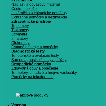
Prvá pomoc
Náplasti a obväzový materiál
Ošetrenie kože
Lekárnička a chirugické pomôcky
Ochranné pomôcky a dezinfekcia
Zdravotnícke prístroje
Teplomery
Tlakomery
Oxymetre
Inhalátory
Glukomery
Ostatné prístroje a pomôcky
Diagnostické testy
Tehotenské a ovulačné testy
Samodiagnostické testy a prúžky
Ortopedické pomôcky
Zdravotná obuv a oblečenie
Termofory, chladivé a hrejivé vankúšiky
Pomôcky na inkotinenciu
Veterina