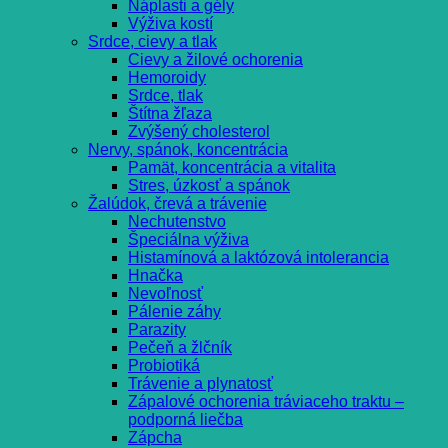
Náplasti a gély
Výživa kostí
Srdce, cievy a tlak
Cievy a žilové ochorenia
Hemoroidy
Srdce, tlak
Štítna žľaza
Zvýšený cholesterol
Nervy, spánok, koncentrácia
Pamät, koncentrácia a vitalita
Stres, úzkosť a spánok
Žalúdok, črevá a trávenie
Nechutenstvo
Špeciálna výživa
Histamínová a laktózová intolerancia
Hnačka
Nevoľnosť
Pálenie záhy
Parazity
Pečeň a žlčník
Probiotiká
Trávenie a plynatosť
Zápalové ochorenia tráviaceho traktu –
podporná liečba
Zápcha