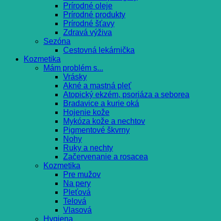
Prírodné oleje
Prírodné produkty
Prírodné šťavy
Zdravá výživa
Sezóna
Cestovná lekárnička
Kozmetika
Mám problém s...
Vrásky
Akné a mastná pleť
Atopický ekzém, psoriáza a seborea
Bradavice a kurie oká
Hojenie kože
Mykóza kože a nechtov
Pigmentové škvrny
Nohy
Ruky a nechty
Začervenanie a rosacea
Kozmetika
Pre mužov
Na pery
Pleťová
Telová
Vlasová
Hygiena