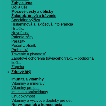
Zuby a ústa
Oči a uši
Močové cesty a obličky
Žalúdok, črevá a trávenie
Špeciálna výživa
Histamínová a laktózová intolerancia
Hnačka
Nevoľnosť
Pálenie záhy
Parazity
Pečeň a žlčník
Probiotiká
Trávenie a plynatosť
Zápalové ochorenia tráviaceho traktu – podporná
liečba
Zápcha
Zdravý štýl
Imunita a vitamíny
Vitamíny a minerály
Vitamíny pre deti
Imunita a antioxidanty
Chudokrvnosť
Vitamíny a vyživové doplnky pre deti
Nervy, spánok a koncetrácia