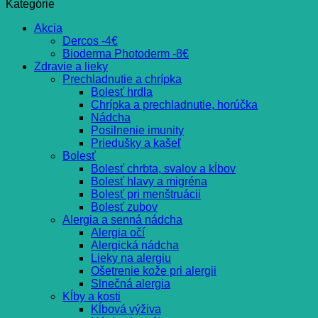
Kategórie
Akcia
Dercos -4€
Bioderma Photoderm -8€
Zdravie a lieky
Prechladnutie a chrípka
Bolesť hrdla
Chrípka a prechladnutie, horúčka
Nádcha
Posilnenie imunity
Priedušky a kašeľ
Bolesť
Bolesť chrbta, svalov a kĺbov
Bolesť hlavy a migréna
Bolesť pri menštruácii
Bolesť zubov
Alergia a senná nádcha
Alergia očí
Alergická nádcha
Lieky na alergiu
Ošetrenie kože pri alergii
Slnečná alergia
Kĺby a kosti
Kĺbová výživa