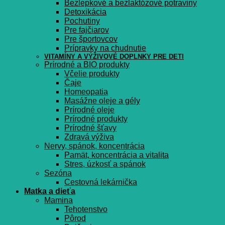
Bezlepkové a bezlaktózové potraviny
Detoxikácia
Pochutiny
Pre fajčiarov
Pre športovcov
Prípravky na chudnutie
VITAMÍNY A VÝŽIVOVÉ DOPLNKY PRE DETI
Prírodné a BIO produkty
Včelie produkty
Čaje
Homeopatia
Masážne oleje a gély
Prírodné oleje
Prírodné produkty
Prírodné šťavy
Zdravá výživa
Nervy, spánok, koncentrácia
Pamät, koncentrácia a vitalita
Stres, úzkosť a spánok
Sezóna
Cestovná lekárnička
Matka a dieťa
Mamina
Tehotenstvo
Pôrod