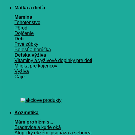
Matka a dieťa
Mamina
Tehotenstvo
Pôrod
Dojčenie
Deti
Prvé zúbky
Bolesť a horúčka
Detská výživa
Vitamíny a vyživové doplnky pre deti
Mlieka pre kojencov
Výživa
Čaje
Kozmetika
Mám problém s...
Bradavice a kurie oká
Atopický ekzém, psoriáza a seborea