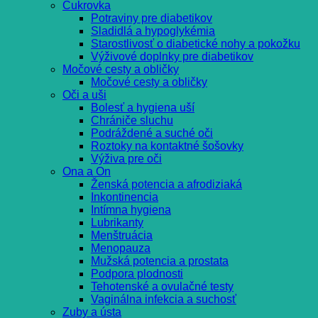
Cukrovka
Potraviny pre diabetikov
Sladidlá a hypoglykémia
Starostlivosť o diabetické nohy a pokožku
Výživové doplnky pre diabetikov
Močové cesty a obličky
Močové cesty a obličky
Oči a uši
Bolesť a hygiena uší
Chrániče sluchu
Podráždené a suché oči
Roztoky na kontaktné šošovky
Výživa pre oči
Ona a On
Ženská potencia a afrodiziaká
Inkontinencia
Intímna hygiena
Lubrikanty
Menštruácia
Menopauza
Mužská potencia a prostata
Podpora plodnosti
Tehotenské a ovulačné testy
Vaginálna infekcia a suchosť
Zuby a ústa