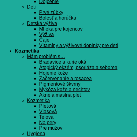
Dojčenie
Deti
Prvé zúbky
Bolesť a horúčka
Detská výživa
Mlieka pre kojencov
Výživa
Čaje
Vitamíny a výživové doplnky pre deti
Kozmetika
Mám problém s…
Bradavice a kurie oká
Atopický ekzém, psoriáza a seborea
Hojenie kože
Začervenanie a rosacea
Pigmentové škvrny
Mykóza kože a nechtov
Akné a mastná pleť
Kozmetika
Pleťová
Vlasová
Telová
Na pery
Pre mužov
Hygiena