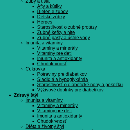
Zuby a ústa
Afty a kútiky
Bielenie zubov
Detské zúbky
Herpes
Starostlivosť o zubné protézy
Zubné kefky a nite
Zubné pasty a ústne vody
Imunita a vitamíny
Vitamíny a minerály
Vitamíny pre deti
Imunita a antioxidanty
Chudokrvnosť
Cukrovka
Potraviny pre diabetikov
Sladidlá a hypoglykémia
Starostlivosť o diabetické nohy a pokožku
Výživové doplnky pre diabetikov
Zdravý štýl
Imunita a vitamíny
Vitamíny a minerály
Vitamíny pre deti
Imunita a antioxidanty
Chudokrvnosť
Diéta a životný štýl