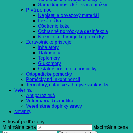
Samodiagnostické testy a prúžky
Prvá pomoc
Náplasti a obväzový materiál
Lekárnička
Ošetrenie kože
Ochranné pomôcky a dezinfekcia
Nožnice a chirurgické pomôcky
Zdravotnícke prístroje
Inhalátory
Tlakomery
Teplomery
Glukomery
Ostatné prístroje a pomôcky
Ortopedické pomôcky
Pomôcky pri inkontinencii
Termofory, chladivé a hrejivé vankúšiky
Veterina
Antiparazitiká
Veterinárna kozmetika
Veterinárne doplnky stravy
Novinky
Filtrovať podľa ceny
Minimálna cena
Maximálna cena