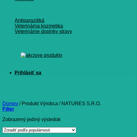
Antiparazitiká
Veterinárna kozmetika
Veterinárne doplnky stravy
NATURES S.R.O.
Domov
/
Produkt Výrobca
/
NATURES S.R.O.
Filter
Zobrazený jediný výsledok