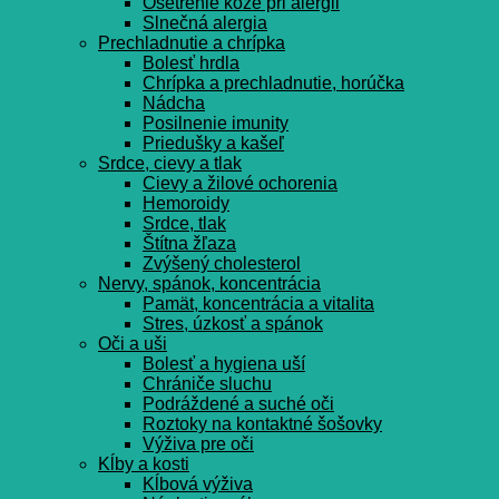
Ošetrenie kože pri alergii
Slnečná alergia
Prechladnutie a chrípka
Bolesť hrdla
Chrípka a prechladnutie, horúčka
Nádcha
Posilnenie imunity
Priedušky a kašeľ
Srdce, cievy a tlak
Cievy a žilové ochorenia
Hemoroidy
Srdce, tlak
Štítna žľaza
Zvýšený cholesterol
Nervy, spánok, koncentrácia
Pamät, koncentrácia a vitalita
Stres, úzkosť a spánok
Oči a uši
Bolesť a hygiena uší
Chrániče sluchu
Podráždené a suché oči
Roztoky na kontaktné šošovky
Výživa pre oči
Kĺby a kosti
Kĺbová výživa