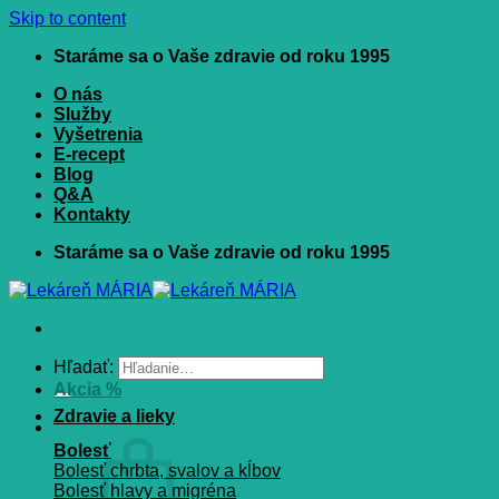
Skip to content
Staráme sa o Vaše zdravie od roku 1995
O nás
Služby
Vyšetrenia
E-recept
Blog
Q&A
Kontakty
Staráme sa o Vaše zdravie od roku 1995
Hľadať:
Akcia %
Zdravie a lieky
Bolesť
Bolesť chrbta, svalov a kĺbov
Bolesť hlavy a migréna