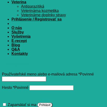
Veterina
Antiparazitiká
Veterinárna kozmetika
Veterinárne doplnky stravy
Prihlásenie / Registrovať sa
O nás
Služby
Vyšetrenia
E-recept
Blog
Q&A
Kontakty
Prihlásenie
Používateľské meno alebo e-mailová adresa
*
Povinné
Heslo
*
Povinné
Zapamätať si ma
Prihlásiť