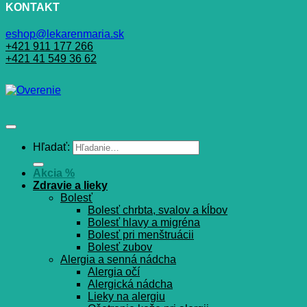
KONTAKT
eshop@lekarenmaria.sk
+421 911 177 266
+421 41 549 36 62
Hľadať:
Akcia %
Zdravie a lieky
Bolesť
Bolesť chrbta, svalov a kĺbov
Bolesť hlavy a migréna
Bolesť pri menštruácii
Bolesť zubov
Alergia a senná nádcha
Alergia očí
Alergická nádcha
Lieky na alergiu