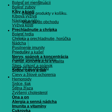
Bolesť pri menštruácii
Bolesť zubov
Kĺby a kosti
Žiadne produkty v košíku.
Kĺbová výživa
Náplasti a gély
Vrátiť sa do obchodu
Výživa kostí
Prechladnutie a chrípka
Košík
Bolesť hrdla
Chrípka a prechladnutie, horúčka
Nádcha
Posilnenie imunity
Priedušky a kašeľ
Nervy, spánok a koncentrácia
Žiadne produkty v košíku.
Pamät, koncentrácia a vitalita
Stres, úzkosť a spánok
Vrátiť sa do obchodu
Srdce, cievy a tlak
Cievy a žilové ochorenia
Hemoroidy
Srdce, tlak
Štítna žľaza
Zvýšený cholesterol
Ona a on
Alergia a senná nádcha
Imunita a vitamíny
Cukrovka