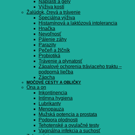
Náplasti a gély
Výživa kostí
Žalúdok, črevá a trávenie
Špeciálna výživa
Histamínová a laktózová intolerancia
Hnačka
Nevoľnosť
Pálenie záhy
Parazity
Pečeň a žlčník
Probiotiká
Trávenie a plynatosť
Zápalové ochorenia tráviaceho traktu –
podporná liečba
Zápcha
MOČOVÉ CESTY A OBLIČKY
Ona a on
Inkontinencia
Intímna hygiena
Lubrikanty
Menopauza
Mužská potencia a prostata
Podpora plodnosti
Tehotenské a ovulačné testy
Vaginálna infekcia a suchosť