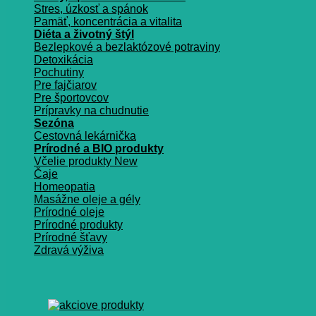
Stres, úzkosť a spánok
Pamäť, koncentrácia a vitalita
Diéta a životný štýl
Bezlepkové a bezlaktózové potraviny
Detoxikácia
Pochutiny
Pre fajčiarov
Pre športovcov
Prípravky na chudnutie
Sezóna
Cestovná lekárnička
Prírodné a BIO produkty
Včelie produkty
Čaje
Homeopatia
Masážne oleje a gély
Prírodné oleje
Prírodné produkty
Prírodné šťavy
Zdravá výživa