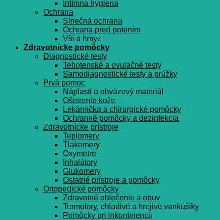
Intímna hygiena
Ochrana
Slnečná ochrana
Ochrana pred potením
Vši a hmyz
Zdravotnícke pomôcky
Diagnostické testy
Tehotenské a ovulačné testy
Samodiagnostické testy a prúžky
Prvá pomoc
Náplasti a obväzový materiál
Ošetrenie kože
Lekárnička a chirurgické pomôcky
Ochranné pomôcky a dezinfekcia
Zdravotnícke prístroje
Teplomery
Tlakomery
Oxymetre
Inhalátory
Glukomery
Ostatné prístroje a pomôcky
Ortopedické pomôcky
Zdravotné oblečenie a obuv
Termofory, chladivé a hrejivé vankúšiky
Pomôcky pri inkontinencii