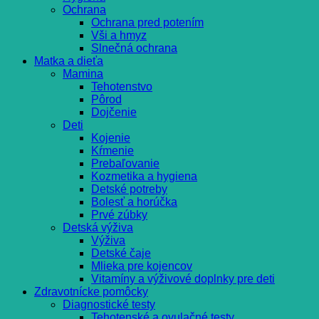
Ochrana
Ochrana pred potením
Vši a hmyz
Slnečná ochrana
Matka a dieťa
Mamina
Tehotenstvo
Pôrod
Dojčenie
Deti
Kojenie
Kŕmenie
Prebaľovanie
Kozmetika a hygiena
Detské potreby
Bolesť a horúčka
Prvé zúbky
Detská výživa
Výživa
Detské čaje
Mlieka pre kojencov
Vitamíny a výživové doplnky pre deti
Zdravotnícke pomôcky
Diagnostické testy
Tehotenské a ovulačné testy