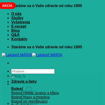
Skip
AKCIA
AKCIA
Staráme sa o Vaše zdravie od roku 1995
to
O nás
content
Služby
Vyšetrenia
E-recept
Blog
Q&A
Kontakty
Staráme sa o Vaše zdravie od roku 1995
Hľadať:
Akcia %
Zdravie a lieky
Bolesť
Bolesť chrbta, svalov a kĺbov
Bolesť hlavy a migréna
Bolesť pri menštruácii