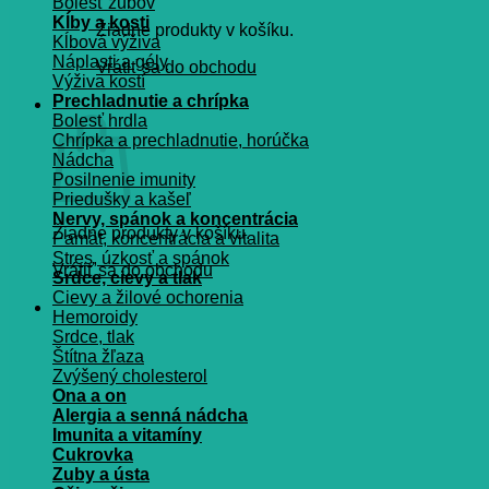
Bolesť zubov
Kĺby a kosti
Žiadne produkty v košíku.
Kĺbová výživa
Náplasti a gély
Vrátiť sa do obchodu
Výživa kostí
Prechladnutie a chrípka
Košík
Bolesť hrdla
Chrípka a prechladnutie, horúčka
Nádcha
Posilnenie imunity
Priedušky a kašeľ
Nervy, spánok a koncentrácia
Žiadne produkty v košíku.
Pamät, koncentrácia a vitalita
Stres, úzkosť a spánok
Vrátiť sa do obchodu
Srdce, cievy a tlak
Cievy a žilové ochorenia
Hemoroidy
Srdce, tlak
Štítna žľaza
Zvýšený cholesterol
Ona a on
Alergia a senná nádcha
Imunita a vitamíny
Cukrovka
Zuby a ústa