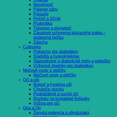
Nevoľnosť
Pálenie záhy
Parazity
Pečeň a žlčník
Probiotiká
Trávenie a plynatosť
Zápalové ochorenia tráviaceho traktu –
podporná liečba
Zápcha
Cukrovka
Potraviny pre diabetikov
Sladidlá a hypoglykémia
Starostlivosť o diabetické nohy a pokožku
Výživové doplnky pre diabetikov
Močové cesty a obličky
Močové cesty a obličky
Oči a uši
Bolesť a hygiena uší
Chrániče sluchu
Podráždené a suché oči
Roztoky na kontaktné šošovky
Výživa pre oči
Ona a On
Ženská potencia a afrodiziaká