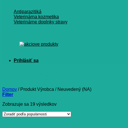
Antiparazitiká
Veterinárna kozmetika
Veterinárne doplnky stravy
Neuvedený (NA)
Domov
/
Produkt Výrobca
/
Neuvedený (NA)
Filter
Zoradené
Zobrazuje sa 19 výsledkov
podľa
popularity