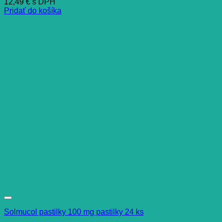
12,49
€
s DPH
Pridať do košíka
Solmucol pastilky 100 mg pastilky 24 ks