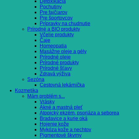
Detoxikácia
Pochutiny
Pre fajčiarov
Pre športovcov
Prípravky na chudnutie
Prírodné a BIO produkty
Včelie produkty
Čaje
Homeopatia
Masážne oleje a gély
Prírodné oleje
Prírodné produkty
Prírodné šťavy
Zdravá výživa
Sezóna
Cestovná lekárnička
Kozmetika
Mám problém s...
Vrásky
Akné a mastná pleť
Atopický ekzém, psoriáza a seborea
Bradavice a kurie oká
Hojenie kože
Mykóza kože a nechtov
Pigmentové škvrny