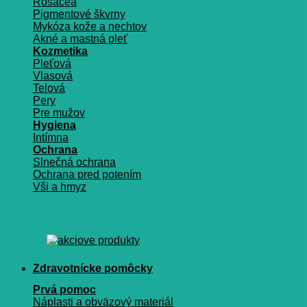
Rosacea
Pigmentové škvrny
Mykóza kože a nechtov
Akné a mastná pleť
Kozmetika
Pleťová
Vlasová
Telová
Pery
Pre mužov
Hygiena
Intímna
Ochrana
Slnečná ochrana
Ochrana pred potením
Vši a hmyz
Zdravotnícke pomôcky
Prvá pomoc
Náplasti a obväzový materiál