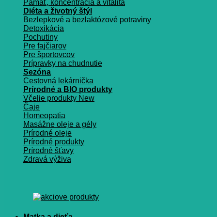
Pamäť, koncentrácia a vitalita
Diéta a životný štýl
Bezlepkové a bezlaktózové potraviny
Detoxikácia
Pochutiny
Pre fajčiarov
Pre športovcov
Prípravky na chudnutie
Sezóna
Cestovná lekárnička
Prírodné a BIO produkty
Včelie produkty
Čaje
Homeopatia
Masážne oleje a gély
Prírodné oleje
Prírodné produkty
Prírodné šťavy
Zdravá výživa
Matka a dieťa