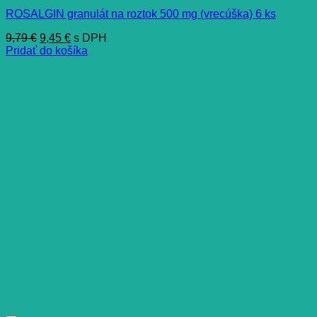
ROSALGIN granulát na roztok 500 mg (vrecúška) 6 ks
Pôvodná
Aktuálna
9,79
€
9,45
€
s DPH
cena
cena
Pridať do košíka
bola:
je:
9,79 €.
9,45 €.