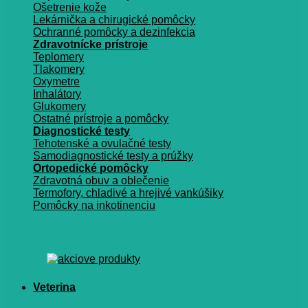
Ošetrenie kože
Lekárnička a chirugické pomôcky
Ochranné pomôcky a dezinfekcia
Zdravotnícke prístroje
Teplomery
Tlakomery
Oxymetre
Inhalátory
Glukomery
Ostatné prístroje a pomôcky
Diagnostické testy
Tehotenské a ovulačné testy
Samodiagnostické testy a prúžky
Ortopedické pomôcky
Zdravotná obuv a oblečenie
Termofory, chladivé a hrejivé vankúšiky
Pomôcky na inkotinenciu
Veterina