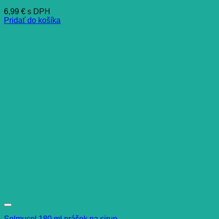
6,99
€
s DPH
Pridať do košíka
Solmucol 180 ml prášok na sirup