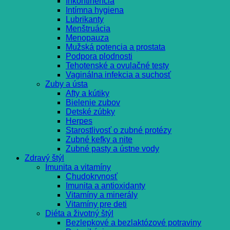
Inkontinencia
Intímna hygiena
Lubrikanty
Menštruácia
Menopauza
Mužská potencia a prostata
Podpora plodnosti
Tehotenské a ovulačné testy
Vaginálna infekcia a suchosť
Zuby a ústa
Afty a kútiky
Bielenie zubov
Detské zúbky
Herpes
Starostlivosť o zubné protézy
Zubné kefky a nite
Zubné pasty a ústne vody
Zdravý štýl
Imunita a vitamíny
Chudokrvnosť
Imunita a antioxidanty
Vitamíny a minerály
Vitamíny pre deti
Diéta a životný štýl
Bezlepkové a bezlaktózové potraviny