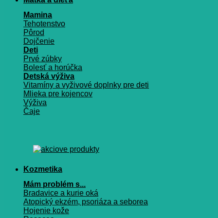
Mamina
Tehotenstvo
Pôrod
Dojčenie
Deti
Prvé zúbky
Bolesť a horúčka
Detská výživa
Vitamíny a vyživové doplnky pre deti
Mlieka pre kojencov
Výživa
Čaje
Kozmetika
Mám problém s...
Bradavice a kurie oká
Atopický ekzém, psoriáza a seborea
Hojenie kože