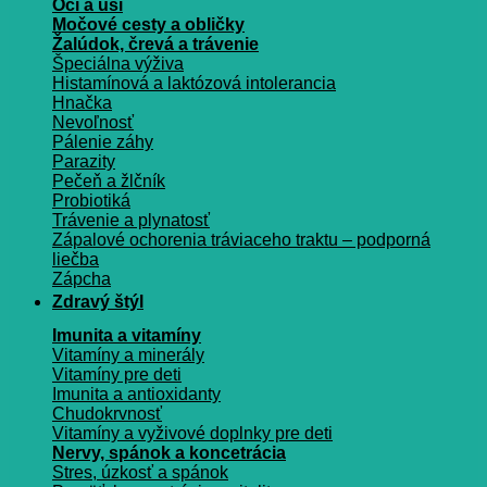
Oči a uši
Močové cesty a obličky
Žalúdok, črevá a trávenie
Špeciálna výživa
Histamínová a laktózová intolerancia
Hnačka
Nevoľnosť
Pálenie záhy
Parazity
Pečeň a žlčník
Probiotiká
Trávenie a plynatosť
Zápalové ochorenia tráviaceho traktu – podporná
liečba
Zápcha
Zdravý štýl
Imunita a vitamíny
Vitamíny a minerály
Vitamíny pre deti
Imunita a antioxidanty
Chudokrvnosť
Vitamíny a vyživové doplnky pre deti
Nervy, spánok a koncetrácia
Stres, úzkosť a spánok