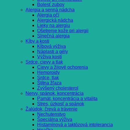
Bolesť zubov
Alergia a senná nádcha
Alergia očí
Alergická nádcha
Lieky na alergiu
Ošetrenie kože pri alergii
Slnečná alergia
Kĺby a kosti
Kĺbová výživa
Náplasti a gély
Výživa kostí
Srdce, cievy a tlak
Cievy a žilové ochorenia
Hemoroidy
Srdce, tlak
Štítna žľaza
Zvýšený cholesterol
Nervy, spánok, koncentrácia
Pamät, koncentrácia a vitalita
Stres, úzkosť a spánok
Žalúdok, črevá a trávenie
Nechutenstvo
Špeciálna výživa
Histamínová a laktózová intolerancia
Hnačka