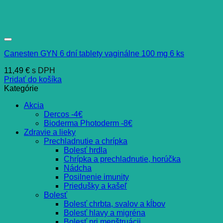
Canesten GYN 6 dní tablety vaginálne 100 mg 6 ks
11,49
€
s DPH
Pridať do košíka
Kategórie
Akcia
Dercos -4€
Bioderma Photoderm -8€
Zdravie a lieky
Prechladnutie a chrípka
Bolesť hrdla
Chrípka a prechladnutie, horúčka
Nádcha
Posilnenie imunity
Priedušky a kašeľ
Bolesť
Bolesť chrbta, svalov a kĺbov
Bolesť hlavy a migréna
Bolesť pri menštruácii