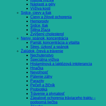
Náplasti a gély
Výživa kostí
Srdce, cievy a tlak
Cievy a žilové ochorenia
Hemoroidy
Srdce, tlak
Štítna žľaza
Zvýšený cholesterol
Nervy, spánok, koncentrácia
Pamät, koncentrácia a vitalita
Stres, úzkosť a spánok
Žalúdok, črevá a trávenie
Nechutenstvo
Špeciálna výživa
Histamínová a laktózová intolerancia
Hnačka
Nevoľnosť
Pálenie záhy
Parazity
Pečeň a žlčník
Probiotiká
Trávenie a plynatosť
Zápalové ochorenia tráviaceho traktu –
podporná liečba