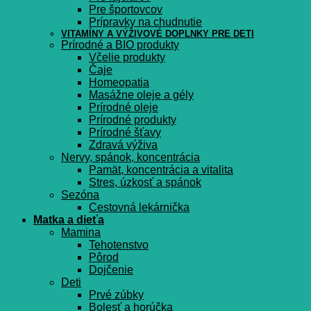
Pre športovcov
Prípravky na chudnutie
VITAMÍNY A VÝŽIVOVÉ DOPLNKY PRE DETI
Prírodné a BIO produkty
Včelie produkty
Čaje
Homeopatia
Masážne oleje a gély
Prírodné oleje
Prírodné produkty
Prírodné šťavy
Zdravá výživa
Nervy, spánok, koncentrácia
Pamät, koncentrácia a vitalita
Stres, úzkosť a spánok
Sezóna
Cestovná lekárnička
Matka a dieťa
Mamina
Tehotenstvo
Pôrod
Dojčenie
Deti
Prvé zúbky
Bolesť a horúčka