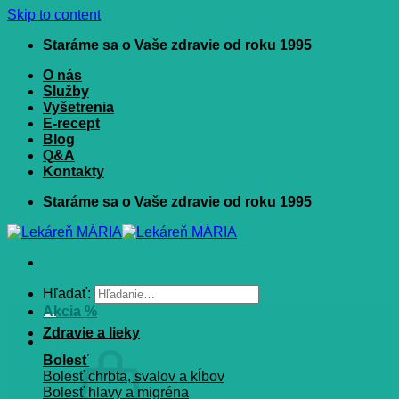
Skip to content
Staráme sa o Vaše zdravie od roku 1995
O nás
Služby
Vyšetrenia
E-recept
Blog
Q&A
Kontakty
Staráme sa o Vaše zdravie od roku 1995
Hľadať:
Akcia %
Zdravie a lieky
Bolesť
Bolesť chrbta, svalov a kĺbov
Bolesť hlavy a migréna