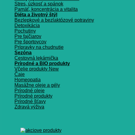
Stres, úzkosť a spánok
Pamäť, koncentrácia a vitalita
Diéta a životný štýl
Bezlepkové a bezlaktózové potraviny
Detoxikácia
Pochutiny
Pre fajčiarov
Pre športovcov
Prípravky na chudnutie
Sezóna
Cestovná lekárnička
Prírodné a BIO produkty
Včelie produkty
Čaje
Homeopatia
Masážne oleje a gély
Prírodné oleje
Prírodné produkty
Prírodné šťavy
Zdravá výživa