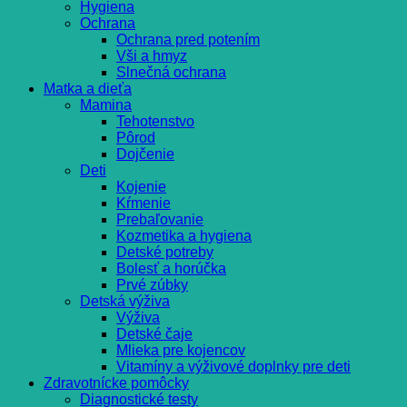
Hygiena
Ochrana
Ochrana pred potením
Vši a hmyz
Slnečná ochrana
Matka a dieťa
Mamina
Tehotenstvo
Pôrod
Dojčenie
Deti
Kojenie
Kŕmenie
Prebaľovanie
Kozmetika a hygiena
Detské potreby
Bolesť a horúčka
Prvé zúbky
Detská výživa
Výživa
Detské čaje
Mlieka pre kojencov
Vitamíny a výživové doplnky pre deti
Zdravotnícke pomôcky
Diagnostické testy