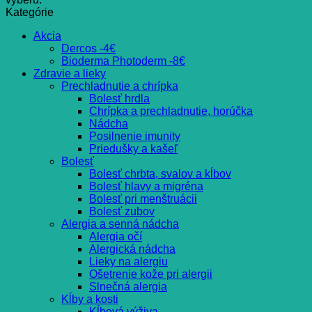
Kategórie
Akcia
Dercos -4€
Bioderma Photoderm -8€
Zdravie a lieky
Prechladnutie a chrípka
Bolesť hrdla
Chrípka a prechladnutie, horúčka
Nádcha
Posilnenie imunity
Priedušky a kašeľ
Bolesť
Bolesť chrbta, svalov a kĺbov
Bolesť hlavy a migréna
Bolesť pri menštruácii
Bolesť zubov
Alergia a senná nádcha
Alergia očí
Alergická nádcha
Lieky na alergiu
Ošetrenie kože pri alergii
Slnečná alergia
Kĺby a kosti
Kĺbová výživa