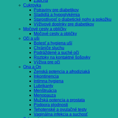
Zápcha
Cukrovka
Potraviny pre diabetikov
Sladidlá a hypoglykémia
Starostlivosť o diabetické nohy a pokožku
Výživové doplnky pre diabetikov
Močové cesty a obličky
Močové cesty a obličky
Oči a uši
Bolesť a hygiena uší
Chrániče sluchu
Podráždené a suché oči
Roztoky na kontaktné šošovky
Výživa pre oči
Ona a On
Ženská potencia a afrodiziaká
Inkontinencia
Intímna hygiena
Lubrikanty
Menštruácia
Menopauza
Mužská potencia a prostata
Podpora plodnosti
Tehotenské a ovulačné testy
Vaginálna infekcia a suchosť