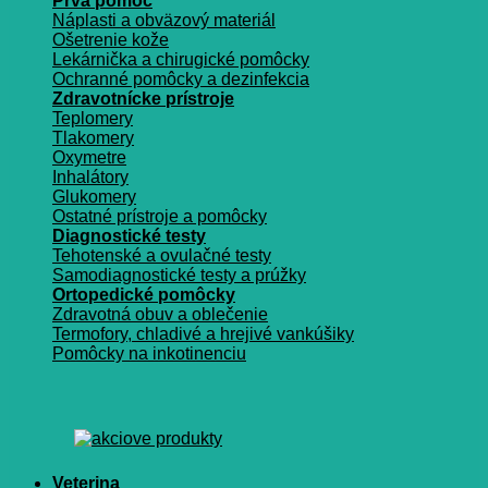
Prvá pomoc
Náplasti a obväzový materiál
Ošetrenie kože
Lekárnička a chirugické pomôcky
Ochranné pomôcky a dezinfekcia
Zdravotnícke prístroje
Teplomery
Tlakomery
Oxymetre
Inhalátory
Glukomery
Ostatné prístroje a pomôcky
Diagnostické testy
Tehotenské a ovulačné testy
Samodiagnostické testy a prúžky
Ortopedické pomôcky
Zdravotná obuv a oblečenie
Termofory, chladivé a hrejivé vankúšiky
Pomôcky na inkotinenciu
Veterina