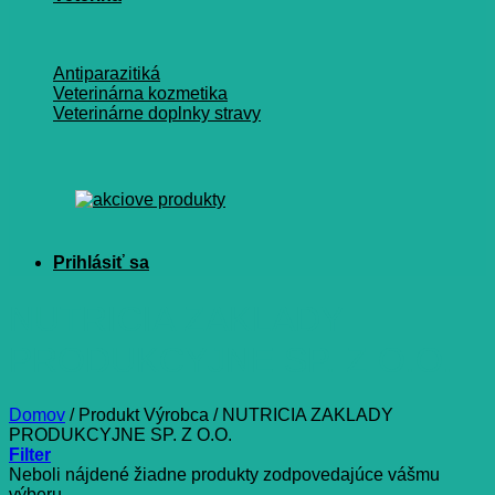
Antiparazitiká
Veterinárna kozmetika
Veterinárne doplnky stravy
NUTRICIA ZAKLADY
PRODUKCYJNE SP. Z O.O.
Domov
/
Produkt Výrobca
/
NUTRICIA ZAKLADY
PRODUKCYJNE SP. Z O.O.
Filter
Neboli nájdené žiadne produkty zodpovedajúce vášmu
výberu.