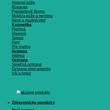
Hojenie kože
Rosacea
Pigmentové škvrny
Mykóza kože a nechtov
Akné a mastná pleť
Kozmetika
Pleťová
Vlasová
Telová
Pery
Pre mužov
Hygiena
Intímna
Ochrana
Slnečná ochrana
Ochrana pred potením
Vši a hmyz
Zdravotnícke pomôcky