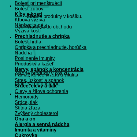
Bolesť pri menštruácii
Bolesť zubov
Kĺby a kosti
Žiadne produkty v košíku.
Kĺbová výživa
Náplasti a gély
Vrátiť sa do obchodu
Výživa kostí
Prechladnutie a chrípka
Košík
Bolesť hrdla
Chrípka a prechladnutie, horúčka
Nádcha
Posilnenie imunity
Priedušky a kašeľ
Nervy, spánok a koncentrácia
Žiadne produkty v košíku.
Pamät, koncentrácia a vitalita
Stres, úzkosť a spánok
Vrátiť sa do obchodu
Srdce, cievy a tlak
Cievy a žilové ochorenia
Hemoroidy
Srdce, tlak
Štítna žľaza
Zvýšený cholesterol
Ona a on
Alergia a senná nádcha
Imunita a vitamíny
Cukrovka