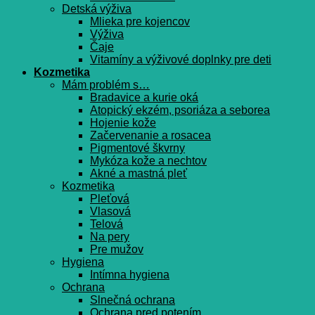
Detská výživa
Mlieka pre kojencov
Výživa
Čaje
Vitamíny a výživové doplnky pre deti
Kozmetika
Mám problém s…
Bradavice a kurie oká
Atopický ekzém, psoriáza a seborea
Hojenie kože
Začervenanie a rosacea
Pigmentové škvrny
Mykóza kože a nechtov
Akné a mastná pleť
Kozmetika
Pleťová
Vlasová
Telová
Na pery
Pre mužov
Hygiena
Intímna hygiena
Ochrana
Slnečná ochrana
Ochrana pred potením