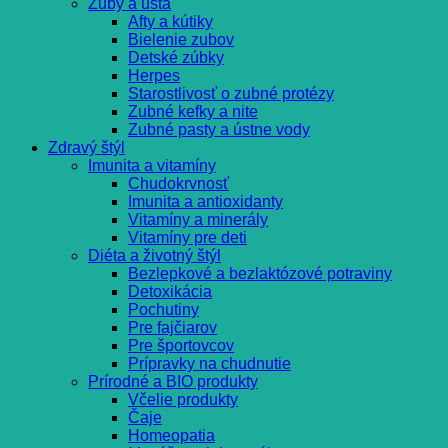
Zuby a ústa
Afty a kútiky
Bielenie zubov
Detské zúbky
Herpes
Starostlivosť o zubné protézy
Zubné kefky a nite
Zubné pasty a ústne vody
Zdravý štýl
Imunita a vitamíny
Chudokrvnosť
Imunita a antioxidanty
Vitamíny a minerály
Vitamíny pre deti
Diéta a životný štýl
Bezlepkové a bezlaktózové potraviny
Detoxikácia
Pochutiny
Pre fajčiarov
Pre športovcov
Prípravky na chudnutie
Prírodné a BIO produkty
Včelie produkty
Čaje
Homeopatia