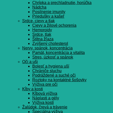
Chrípka a prechladnutie, horúčka
Nádcha
Posilnenie imunity
Priedušky a kašeľ
Srdce, cievy a tlak
Cievy a žilové ochorenia
Hemoroidy
Srdce, tlak
Štítna žľaza
Zvýšený cholesterol
Nervy, spánok, koncentrácia
Pamät, koncentrácia a vitalita
Stres, úzkosť a spánok
Oči a uši
Bolesť a hygiena uší
Chrániče sluchu
Podráždené a suché oči
Roztoky na kontaktné šošovky
Výživa pre oči
Kĺby a kosti
Kĺbová výživa
Náplasti a gély
Výživa kostí
Žalúdok, črevá a trávenie
Špeciálna výživa