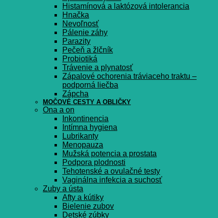
Histamínová a laktózová intolerancia
Hnačka
Nevoľnosť
Pálenie záhy
Parazity
Pečeň a žlčník
Probiotiká
Trávenie a plynatosť
Zápalové ochorenia tráviaceho traktu –
podporná liečba
Zápcha
MOČOVÉ CESTY A OBLIČKY
Ona a on
Inkontinencia
Intímna hygiena
Lubrikanty
Menopauza
Mužská potencia a prostata
Podpora plodnosti
Tehotenské a ovulačné testy
Vaginálna infekcia a suchosť
Zuby a ústa
Afty a kútiky
Bielenie zubov
Detské zúbky