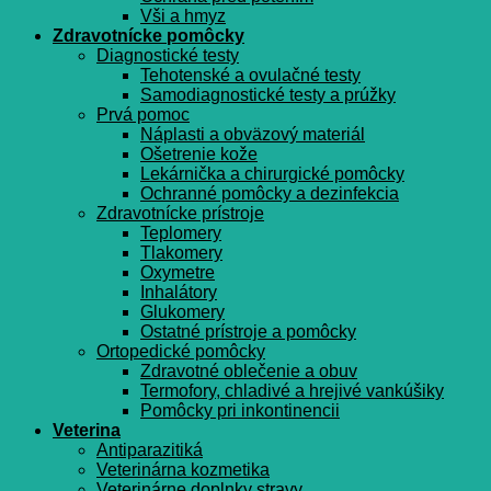
Vši a hmyz
Zdravotnícke pomôcky
Diagnostické testy
Tehotenské a ovulačné testy
Samodiagnostické testy a prúžky
Prvá pomoc
Náplasti a obväzový materiál
Ošetrenie kože
Lekárnička a chirurgické pomôcky
Ochranné pomôcky a dezinfekcia
Zdravotnícke prístroje
Teplomery
Tlakomery
Oxymetre
Inhalátory
Glukomery
Ostatné prístroje a pomôcky
Ortopedické pomôcky
Zdravotné oblečenie a obuv
Termofory, chladivé a hrejivé vankúšiky
Pomôcky pri inkontinencii
Veterina
Antiparazitiká
Veterinárna kozmetika
Veterinárne doplnky stravy