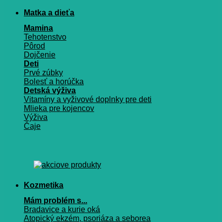
Matka a dieťa
Mamina
Tehotenstvo
Pôrod
Dojčenie
Deti
Prvé zúbky
Bolesť a horúčka
Detská výživa
Vitamíny a vyživové doplnky pre deti
Mlieka pre kojencov
Výživa
Čaje
Kozmetika
Mám problém s...
Bradavice a kurie oká
Atopický ekzém, psoriáza a seborea