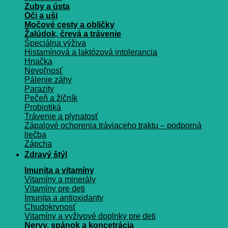
Zuby a ústa
Oči a uši
Močové cesty a obličky
Žalúdok, črevá a trávenie
Špeciálna výživa
Histamínová a laktózová intolerancia
Hnačka
Nevoľnosť
Pálenie záhy
Parazity
Pečeň a žlčník
Probiotiká
Trávenie a plynatosť
Zápalové ochorenia tráviaceho traktu – podporná
liečba
Zápcha
Zdravý štýl
Imunita a vitamíny
Vitamíny a minerály
Vitamíny pre deti
Imunita a antioxidanty
Chudokrvnosť
Vitamíny a vyživové doplnky pre deti
Nervy, spánok a koncetrácia