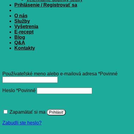
Prihlásenie / Registrovať sa
O nás
Služby
Vyšetrenia
E-recept
Blog
Q&A
Kontakty
Prihlásenie
Používateľské meno alebo e-mailová adresa
*
Povinné
Heslo
*
Povinné
Zapamätať si ma
Prihlásiť
Zabudli ste heslo?