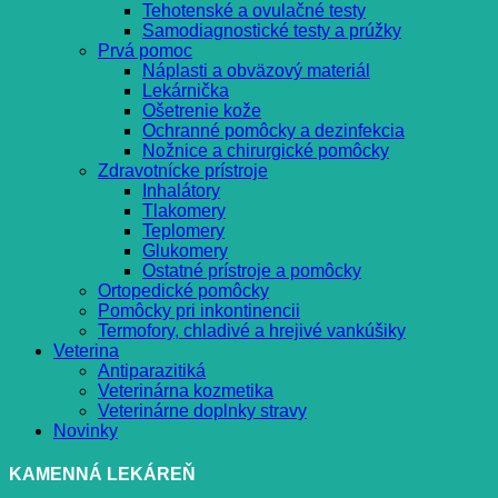
Tehotenské a ovulačné testy
Samodiagnostické testy a prúžky
Prvá pomoc
Náplasti a obväzový materiál
Lekárnička
Ošetrenie kože
Ochranné pomôcky a dezinfekcia
Nožnice a chirurgické pomôcky
Zdravotnícke prístroje
Inhalátory
Tlakomery
Teplomery
Glukomery
Ostatné prístroje a pomôcky
Ortopedické pomôcky
Pomôcky pri inkontinencii
Termofory, chladivé a hrejivé vankúšiky
Veterina
Antiparazitiká
Veterinárna kozmetika
Veterinárne doplnky stravy
Novinky
KAMENNÁ LEKÁREŇ