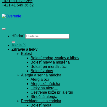
+421 911 177 266
+421 41 549 36 62
Hľadať:
Akcia %
Zdravie a lieky
Bolesť
Bolesť chrbta, svalov a kĺbov
Bolesť hlavy a migréna
Bolesť pri menštruácii
Bolesť zubov
Alergia a senná nádcha
Alergia očí
Alergická nádcha
Lieky na alergiu
Ošetrenie kože pri alergii
Slnečná alergia
Prechladnutie a chrípka
Bolesť hrdla