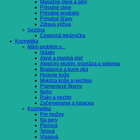
Masážne oleje a gély
Prírodné oleje
Prírodné produkty
Prírodné šťavy
Zdravá výživa
Sezóna
Cestovná lekárnička
Kozmetika
Mám problém s...
Vrásky
Akné a mastná pleť
Atopický ekzém, psoriáza a seborea
Bradavice a kurie oká
Hojenie kože
Mykóza kože a nechtov
Pigmentové škvrny
Nohy
Ruky a nechty
Začervenanie a rosacea
Kozmetika
Pre mužov
Na pery
Pleťová
Telová
Vlasová