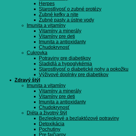
Herpes
Starostlivosť o zubné protézy
Zubné kefky a nite
Zubné pasty a ústne vody
Imunita a vitamíny
Vitamíny a minerály
Vitamíny pre deti
Imunita a antioxidanty
Chudokrvnosť
Cukrovka
Potraviny pre diabetikov
Sladidlá a hypoglykémia
Starostlivosť o diabetické nohy a pokožku
Výživové doplnky pre diabetikov
Zdravý štýl
Imunita a vitamíny
Vitamíny a minerály
Vitamíny pre deti
Imunita a antioxidanty
Chudokrvnosť
Diéta a životný štýl
Bezlepkové a bezlaktózové potraviny
Detoxikácia
Pochutiny
Pre fajčiarov