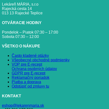
Lekáreň MÁRIA, s.r.o
Rajecká cesta 14
013 13 Rajecké Teplice
OTVÁRACIE HODINY
Pondelok – Piatok 07:30 – 17:00
Sobota 07:30 – 12:00
VŠETKO O NÁKUPE
Často kladené otázky
Všeobecné obchodné podmienky
VOP pre E-recept
Ochrana osobných údajov
GDPR pre E-recept
Reklamačný poriadok
Platba a doprava
Odstúpiť od zmluvy tu
KONTAKT
eshop@lekarenmaria.sk