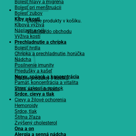
Bolesť hlavy a migréna
Bolesť pri menštruácii
Bolesť zubov
Kĺby a kosti
Žiadne produkty v košíku.
Kĺbová výživa
Náplasti a gély
Vrátiť sa do obchodu
Výživa kostí
Košík
Prechladnutie a chrípka
Bolesť hrdla
Chrípka a prechladnutie, horúčka
Nádcha
Posilnenie imunity
Priedušky a kašeľ
Nervy, spánok a koncentrácia
Žiadne produkty v košíku.
Pamät, koncentrácia a vitalita
Stres, úzkosť a spánok
Vrátiť sa do obchodu
Srdce, cievy a tlak
Cievy a žilové ochorenia
Hemoroidy
Srdce, tlak
Štítna žľaza
Zvýšený cholesterol
Ona a on
Alergia a senná nádcha