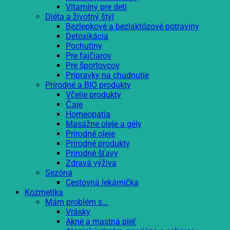
Vitamíny pre deti
Diéta a životný štýl
Bezlepkové a bezlaktózové potraviny
Detoxikácia
Pochutiny
Pre fajčiarov
Pre športovcov
Prípravky na chudnutie
Prírodné a BIO produkty
Včelie produkty
Čaje
Homeopatia
Masážne oleje a gély
Prírodné oleje
Prírodné produkty
Prírodné šťavy
Zdravá výživa
Sezóna
Cestovná lekárnička
Kozmetika
Mám problém s...
Vrásky
Akné a mastná pleť