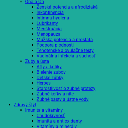
Ona a On
Ženská potencia a afrodiziaká
Inkontinencia
Intímna hygiena
Lubrikanty
Menštruácia
Menopauza
Mužská potencia a prostata
Podpora plodnosti
Tehotenské a ovulačné testy
Vaginálna infekcia a suchosť
Zuby a ústa
Afty a kútiky
Bielenie zubov
Detské zúbky
Herpes
Starostlivosť o zubné protézy
Zubné kefky a nite
Zubné pasty a ústne vody
Zdravý štýl
Imunita a vitamíny
Chudokrvnosť
Imunita a antioxidanty
Vitamíny a minerály