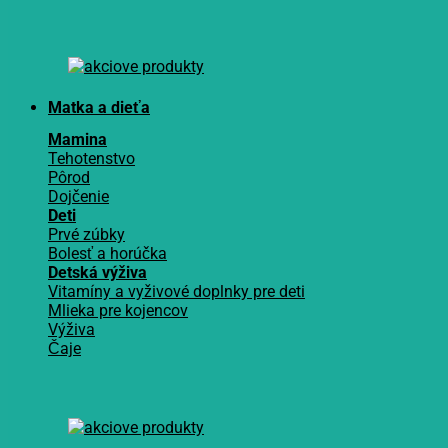
Matka a dieťa
Mamina
Tehotenstvo
Pôrod
Dojčenie
Deti
Prvé zúbky
Bolesť a horúčka
Detská výživa
Vitamíny a vyživové doplnky pre deti
Mlieka pre kojencov
Výživa
Čaje