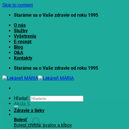
Skip to content
Staráme sa o Vaše zdravie od roku 1995
O nás
Služby
Vyšetrenia
E-recept
Blog
Q&A
Kontakty
Staráme sa o Vaše zdravie od roku 1995
Hľadať:
Akcia %
Zdravie a lieky
Bolesť
Bolesť chrbta, svalov a kĺbov