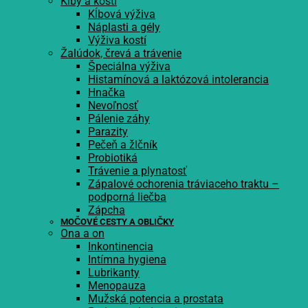
Kĺby a kosti
Kĺbová výživa
Náplasti a gély
Výživa kostí
Žalúdok, črevá a trávenie
Špeciálna výživa
Histamínová a laktózová intolerancia
Hnačka
Nevoľnosť
Pálenie záhy
Parazity
Pečeň a žlčník
Probiotiká
Trávenie a plynatosť
Zápalové ochorenia tráviaceho traktu –
podporná liečba
Zápcha
MOČOVÉ CESTY A OBLIČKY
Ona a on
Inkontinencia
Intímna hygiena
Lubrikanty
Menopauza
Mužská potencia a prostata