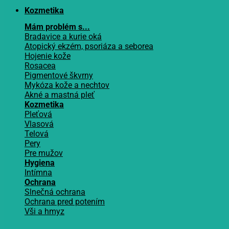
Kozmetika
Mám problém s...
Bradavice a kurie oká
Atopický ekzém, psoriáza a seborea
Hojenie kože
Rosacea
Pigmentové škvrny
Mykóza kože a nechtov
Akné a mastná pleť
Kozmetika
Pleťová
Vlasová
Telová
Pery
Pre mužov
Hygiena
Intímna
Ochrana
Slnečná ochrana
Ochrana pred potením
Vši a hmyz