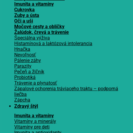
Imunita a vitamíny
Cukrovka
Zuby a ústa
Oči a uši
Močové cesty a obličky
Žalúdok, črevá a trávenie
Špeciálna výživa
Histamínová a laktózová intolerancia
Hnačka
Nevoľnosť
Pálenie záhy
Parazity
Pečeň a žlčník
Probiotiká
Trávenie a plynatosť
Zápalové ochorenia tráviaceho traktu – podporná
liečba
Zápcha
Zdravý štýl
Imunita a vitamíny
Vitamíny a minerály
Vitamíny pre deti
Imunita a antioxidanty