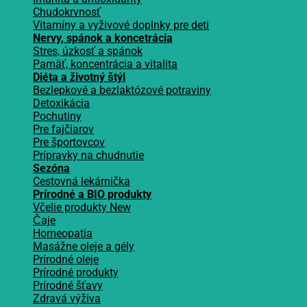
Chudokrvnosť
Vitamíny a vyživové doplnky pre deti
Nervy, spánok a koncetrácia
Stres, úzkosť a spánok
Pamäť, koncentrácia a vitalita
Diéta a životný štýl
Bezlepkové a bezlaktózové potraviny
Detoxikácia
Pochutiny
Pre fajčiarov
Pre športovcov
Prípravky na chudnutie
Sezóna
Cestovná lekárnička
Prírodné a BIO produkty
Včelie produkty
Čaje
Homeopatia
Masážne oleje a gély
Prírodné oleje
Prírodné produkty
Prírodné šťavy
Zdravá výživa