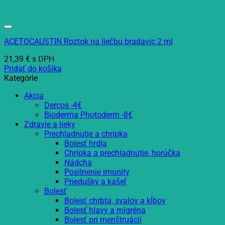
ACETOCAUSTIN Roztok na liečbu bradavíc 2 ml
21,39
€
s DPH
Pridať do košíka
Kategórie
Akcia
Dercos -4€
Bioderma Photoderm -8€
Zdravie a lieky
Prechladnutie a chrípka
Bolesť hrdla
Chrípka a prechladnutie, horúčka
Nádcha
Posilnenie imunity
Priedušky a kašeľ
Bolesť
Bolesť chrbta, svalov a kĺbov
Bolesť hlavy a migréna
Bolesť pri menštruácii