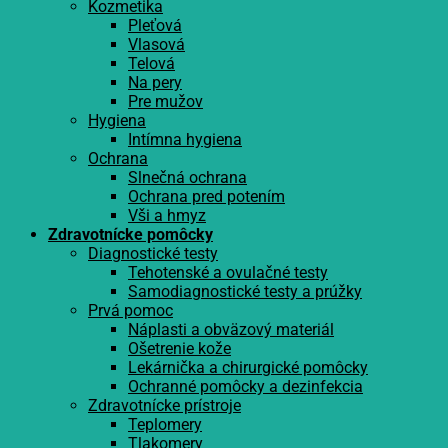
Kozmetika
Pleťová
Vlasová
Telová
Na pery
Pre mužov
Hygiena
Intímna hygiena
Ochrana
Slnečná ochrana
Ochrana pred potením
Vši a hmyz
Zdravotnícke pomôcky
Diagnostické testy
Tehotenské a ovulačné testy
Samodiagnostické testy a prúžky
Prvá pomoc
Náplasti a obväzový materiál
Ošetrenie kože
Lekárnička a chirurgické pomôcky
Ochranné pomôcky a dezinfekcia
Zdravotnícke prístroje
Teplomery
Tlakomery