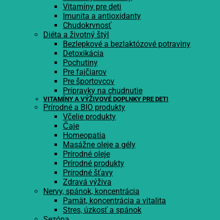
Vitamíny pre deti
Imunita a antioxidanty
Chudokrvnosť
Diéta a životný štýl
Bezlepkové a bezlaktózové potraviny
Detoxikácia
Pochutiny
Pre fajčiarov
Pre športovcov
Prípravky na chudnutie
VITAMÍNY A VÝŽIVOVÉ DOPLNKY PRE DETI
Prírodné a BIO produkty
Včelie produkty
Čaje
Homeopatia
Masážne oleje a gély
Prírodné oleje
Prírodné produkty
Prírodné šťavy
Zdravá výživa
Nervy, spánok, koncentrácia
Pamät, koncentrácia a vitalita
Stres, úzkosť a spánok
Sezóna