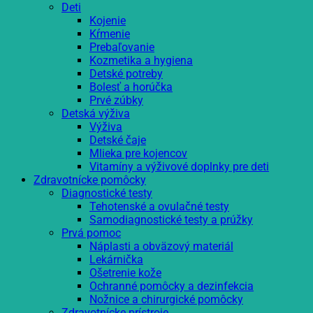
Deti
Kojenie
Kŕmenie
Prebaľovanie
Kozmetika a hygiena
Detské potreby
Bolesť a horúčka
Prvé zúbky
Detská výživa
Výživa
Detské čaje
Mlieka pre kojencov
Vitamíny a výživové doplnky pre deti
Zdravotnícke pomôcky
Diagnostické testy
Tehotenské a ovulačné testy
Samodiagnostické testy a prúžky
Prvá pomoc
Náplasti a obväzový materiál
Lekárnička
Ošetrenie kože
Ochranné pomôcky a dezinfekcia
Nožnice a chirurgické pomôcky
Zdravotnícke prístroje