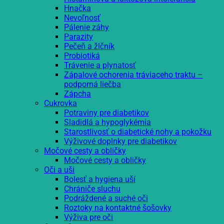
Hnačka
Nevoľnosť
Pálenie záhy
Parazity
Pečeň a žlčník
Probiotiká
Trávenie a plynatosť
Zápalové ochorenia tráviaceho traktu –
podporná liečba
Zápcha
Cukrovka
Potraviny pre diabetikov
Sladidlá a hypoglykémia
Starostlivosť o diabetické nohy a pokožku
Výživové doplnky pre diabetikov
Močové cesty a obličky
Močové cesty a obličky
Oči a uši
Bolesť a hygiena uší
Chrániče sluchu
Podráždené a suché oči
Roztoky na kontaktné šošovky
Výživa pre oči