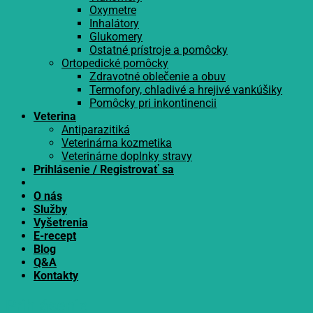
Oxymetre
Inhalátory
Glukomery
Ostatné prístroje a pomôcky
Ortopedické pomôcky
Zdravotné oblečenie a obuv
Termofory, chladivé a hrejivé vankúšiky
Pomôcky pri inkontinencii
Veterina
Antiparazitiká
Veterinárna kozmetika
Veterinárne doplnky stravy
Prihlásenie / Registrovať sa
O nás
Služby
Vyšetrenia
E-recept
Blog
Q&A
Kontakty
Prihlásenie