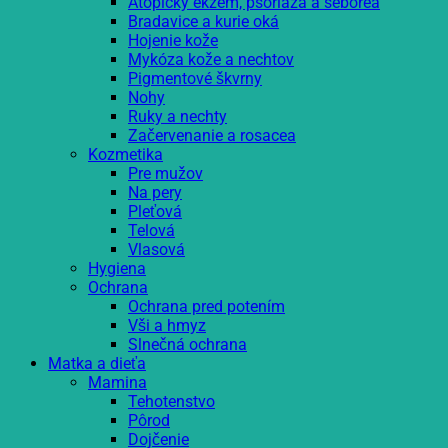
Atopický ekzém, psoriáza a seborea
Bradavice a kurie oká
Hojenie kože
Mykóza kože a nechtov
Pigmentové škvrny
Nohy
Ruky a nechty
Začervenanie a rosacea
Kozmetika
Pre mužov
Na pery
Pleťová
Telová
Vlasová
Hygiena
Ochrana
Ochrana pred potením
Vši a hmyz
Slnečná ochrana
Matka a dieťa
Mamina
Tehotenstvo
Pôrod
Dojčenie