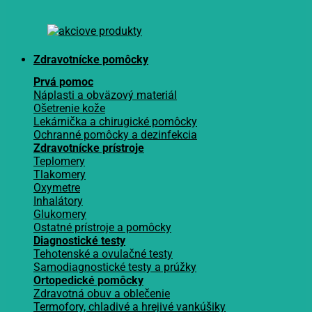
Zdravotnícke pomôcky
Prvá pomoc
Náplasti a obväzový materiál
Ošetrenie kože
Lekárnička a chirugické pomôcky
Ochranné pomôcky a dezinfekcia
Zdravotnícke prístroje
Teplomery
Tlakomery
Oxymetre
Inhalátory
Glukomery
Ostatné prístroje a pomôcky
Diagnostické testy
Tehotenské a ovulačné testy
Samodiagnostické testy a prúžky
Ortopedické pomôcky
Zdravotná obuv a oblečenie
Termofory, chladivé a hrejivé vankúšiky