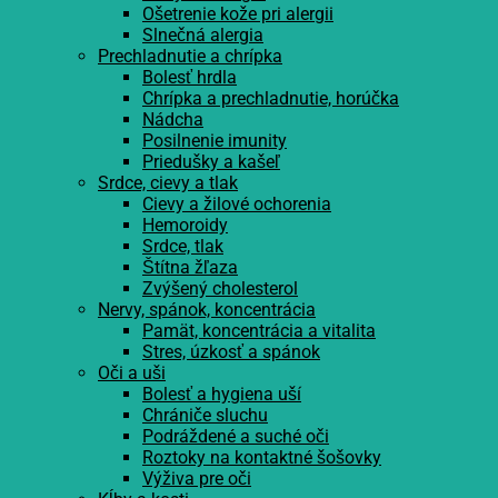
Ošetrenie kože pri alergii
Slnečná alergia
Prechladnutie a chrípka
Bolesť hrdla
Chrípka a prechladnutie, horúčka
Nádcha
Posilnenie imunity
Priedušky a kašeľ
Srdce, cievy a tlak
Cievy a žilové ochorenia
Hemoroidy
Srdce, tlak
Štítna žľaza
Zvýšený cholesterol
Nervy, spánok, koncentrácia
Pamät, koncentrácia a vitalita
Stres, úzkosť a spánok
Oči a uši
Bolesť a hygiena uší
Chrániče sluchu
Podráždené a suché oči
Roztoky na kontaktné šošovky
Výživa pre oči