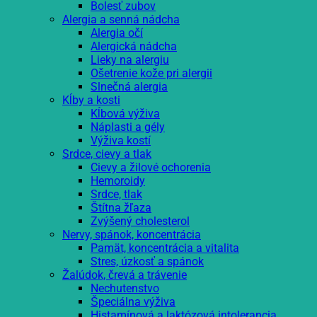
Bolesť zubov
Alergia a senná nádcha
Alergia očí
Alergická nádcha
Lieky na alergiu
Ošetrenie kože pri alergii
Slnečná alergia
Kĺby a kosti
Kĺbová výživa
Náplasti a gély
Výživa kostí
Srdce, cievy a tlak
Cievy a žilové ochorenia
Hemoroidy
Srdce, tlak
Štítna žľaza
Zvýšený cholesterol
Nervy, spánok, koncentrácia
Pamät, koncentrácia a vitalita
Stres, úzkosť a spánok
Žalúdok, črevá a trávenie
Nechutenstvo
Špeciálna výživa
Histamínová a laktózová intolerancia