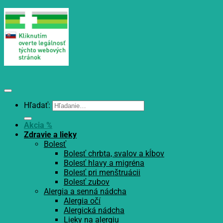
Hľadať:
Akcia %
Zdravie a lieky
Bolesť
Bolesť chrbta, svalov a kĺbov
Bolesť hlavy a migréna
Bolesť pri menštruácii
Bolesť zubov
Alergia a senná nádcha
Alergia očí
Alergická nádcha
Lieky na alergiu