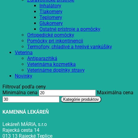
Inhalátory
Tlakomery
Teplomery
Glukomery
Ostatné prístroje a pomôcky
Ortopedické pomôcky
Pomôcky pri inkontinencii
Termofory, chladivé a hrejivé vankúšiky
Veterina
Antiparazitiká
Veterinárna kozmetika
Veterinárne doplnky stravy
Novinky
Filtrovať podľa ceny
Minimálna cena
Maximálna cena
Kategórie produktov
KAMENNÁ LEKÁREŇ
Lekáreň MÁRIA, s.r.o
Rajecká cesta 14
013 13 Rajecké Teplice