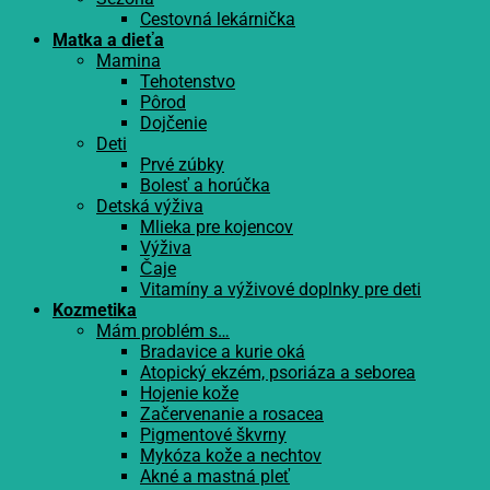
Cestovná lekárnička
Matka a dieťa
Mamina
Tehotenstvo
Pôrod
Dojčenie
Deti
Prvé zúbky
Bolesť a horúčka
Detská výživa
Mlieka pre kojencov
Výživa
Čaje
Vitamíny a výživové doplnky pre deti
Kozmetika
Mám problém s…
Bradavice a kurie oká
Atopický ekzém, psoriáza a seborea
Hojenie kože
Začervenanie a rosacea
Pigmentové škvrny
Mykóza kože a nechtov
Akné a mastná pleť