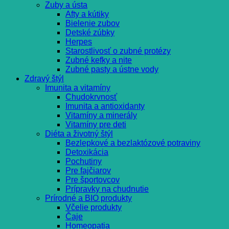
Zuby a ústa
Afty a kútiky
Bielenie zubov
Detské zúbky
Herpes
Starostlivosť o zubné protézy
Zubné kefky a nite
Zubné pasty a ústne vody
Zdravý štýl
Imunita a vitamíny
Chudokrvnosť
Imunita a antioxidanty
Vitamíny a minerály
Vitamíny pre deti
Diéta a životný štýl
Bezlepkové a bezlaktózové potraviny
Detoxikácia
Pochutiny
Pre fajčiarov
Pre športovcov
Prípravky na chudnutie
Prírodné a BIO produkty
Včelie produkty
Čaje
Homeopatia