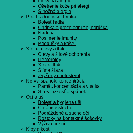
Lieky na alergiu
Ošetrenie kože pri alergii
Slnečná alergia
Prechladnutie a chrípka
Bolesť hrdla
Chrípka a prechladnutie, horúčka
Nádcha
Posilnenie imunity
Priedušky a kašeľ
Srdce, cievy a tlak
Cievy a žilové ochorenia
Hemoroidy
Srdce, tlak
Štítna žľaza
Zvýšený cholesterol
Nervy, spánok, koncentrácia
Pamät, koncentrácia a vitalita
Stres, úzkosť a spánok
Oči a uši
Bolesť a hygiena uší
Chrániče sluchu
Podráždené a suché oči
Roztoky na kontaktné šošovky
Výživa pre oči
Kĺby a kosti