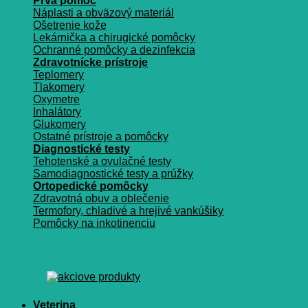
Prvá pomoc
Náplasti a obväzový materiál
Ošetrenie kože
Lekárnička a chirugické pomôcky
Ochranné pomôcky a dezinfekcia
Zdravotnícke prístroje
Teplomery
Tlakomery
Oxymetre
Inhalátory
Glukomery
Ostatné prístroje a pomôcky
Diagnostické testy
Tehotenské a ovulačné testy
Samodiagnostické testy a prúžky
Ortopedické pomôcky
Zdravotná obuv a oblečenie
Termofory, chladivé a hrejivé vankúšiky
Pomôcky na inkotinenciu
Veterina