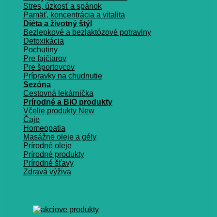
Stres, úzkosť a spánok
Pamäť, koncentrácia a vitalita
Diéta a životný štýl
Bezlepkové a bezlaktózové potraviny
Detoxikácia
Pochutiny
Pre fajčiarov
Pre športovcov
Prípravky na chudnutie
Sezóna
Cestovná lekárnička
Prírodné a BIO produkty
Včelie produkty
Čaje
Homeopatia
Masážne oleje a gély
Prírodné oleje
Prírodné produkty
Prírodné šťavy
Zdravá výživa