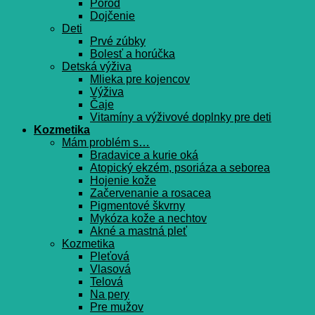
Pôrod
Dojčenie
Deti
Prvé zúbky
Bolesť a horúčka
Detská výživa
Mlieka pre kojencov
Výživa
Čaje
Vitamíny a výživové doplnky pre deti
Kozmetika
Mám problém s…
Bradavice a kurie oká
Atopický ekzém, psoriáza a seborea
Hojenie kože
Začervenanie a rosacea
Pigmentové škvrny
Mykóza kože a nechtov
Akné a mastná pleť
Kozmetika
Pleťová
Vlasová
Telová
Na pery
Pre mužov