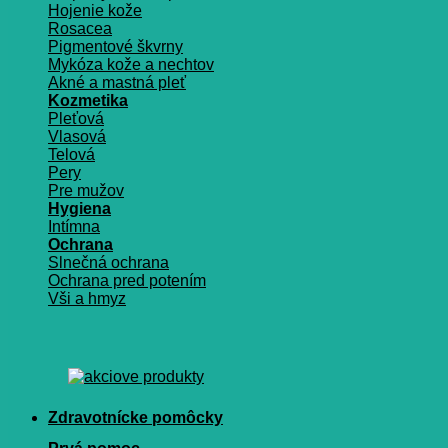
Hojenie kože
Rosacea
Pigmentové škvrny
Mykóza kože a nechtov
Akné a mastná pleť
Kozmetika
Pleťová
Vlasová
Telová
Pery
Pre mužov
Hygiena
Intímna
Ochrana
Slnečná ochrana
Ochrana pred potením
Vši a hmyz
Zdravotnícke pomôcky