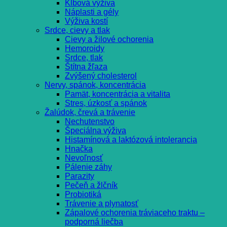
Kĺbová výživa
Náplasti a gély
Výživa kostí
Srdce, cievy a tlak
Cievy a žilové ochorenia
Hemoroidy
Srdce, tlak
Štítna žľaza
Zvýšený cholesterol
Nervy, spánok, koncentrácia
Pamät, koncentrácia a vitalita
Stres, úzkosť a spánok
Žalúdok, črevá a trávenie
Nechutenstvo
Špeciálna výživa
Histamínová a laktózová intolerancia
Hnačka
Nevoľnosť
Pálenie záhy
Parazity
Pečeň a žlčník
Probiotiká
Trávenie a plynatosť
Zápalové ochorenia tráviaceho traktu –
podporná liečba