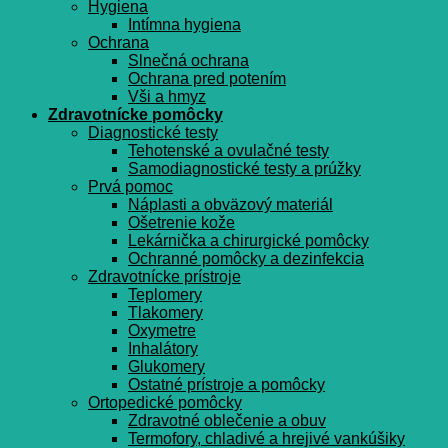
Hygiena
Intímna hygiena
Ochrana
Slnečná ochrana
Ochrana pred potením
Vši a hmyz
Zdravotnícke pomôcky
Diagnostické testy
Tehotenské a ovulačné testy
Samodiagnostické testy a prúžky
Prvá pomoc
Náplasti a obväzový materiál
Ošetrenie kože
Lekárnička a chirurgické pomôcky
Ochranné pomôcky a dezinfekcia
Zdravotnícke prístroje
Teplomery
Tlakomery
Oxymetre
Inhalátory
Glukomery
Ostatné prístroje a pomôcky
Ortopedické pomôcky
Zdravotné oblečenie a obuv
Termofory, chladivé a hrejivé vankúšiky