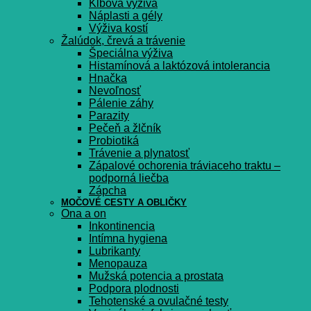
Kĺbová výživa
Náplasti a gély
Výživa kostí
Žalúdok, črevá a trávenie
Špeciálna výživa
Histamínová a laktózová intolerancia
Hnačka
Nevoľnosť
Pálenie záhy
Parazity
Pečeň a žlčník
Probiotiká
Trávenie a plynatosť
Zápalové ochorenia tráviaceho traktu –
podporná liečba
Zápcha
MOČOVÉ CESTY A OBLIČKY
Ona a on
Inkontinencia
Intímna hygiena
Lubrikanty
Menopauza
Mužská potencia a prostata
Podpora plodnosti
Tehotenské a ovulačné testy