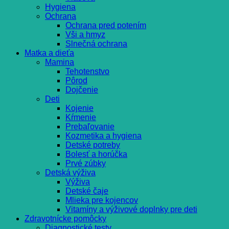
Hygiena
Ochrana
Ochrana pred potením
Vši a hmyz
Slnečná ochrana
Matka a dieťa
Mamina
Tehotenstvo
Pôrod
Dojčenie
Deti
Kojenie
Kŕmenie
Prebaľovanie
Kozmetika a hygiena
Detské potreby
Bolesť a horúčka
Prvé zúbky
Detská výživa
Výživa
Detské čaje
Mlieka pre kojencov
Vitamíny a výživové doplnky pre deti
Zdravotnícke pomôcky
Diagnostické testy