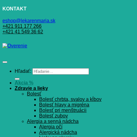
KONTAKT
eshop@lekarenmaria.sk
+421 911 177 266
+421 41 549 36 62
Hľadať:
Akcia %
Zdravie a lieky
Bolesť
Bolesť chrbta, svalov a kĺbov
Bolesť hlavy a migréna
Bolesť pri menštruácii
Bolesť zubov
Alergia a senná nádcha
Alergia očí
Alergická nádcha