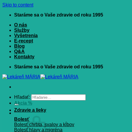
Skip to content
Staráme sa o Vaše zdravie od roku 1995
O nás
Služby
Vyšetrenia
E-recept
Blog
Q&A
Kontakty
Staráme sa o Vaše zdravie od roku 1995
Hľadať:
Akcia %
Zdravie a lieky
Bolesť
Bolesť chrbta, svalov a kĺbov
Bolesť hlavy a migréna