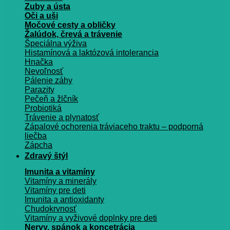
Zuby a ústa
Oči a uši
Močové cesty a obličky
Žalúdok, črevá a trávenie
Špeciálna výživa
Histamínová a laktózová intolerancia
Hnačka
Nevoľnosť
Pálenie záhy
Parazity
Pečeň a žlčník
Probiotiká
Trávenie a plynatosť
Zápalové ochorenia tráviaceho traktu – podporná
liečba
Zápcha
Zdravý štýl
Imunita a vitamíny
Vitamíny a minerály
Vitamíny pre deti
Imunita a antioxidanty
Chudokrvnosť
Vitamíny a vyživové doplnky pre deti
Nervy, spánok a koncetrácia