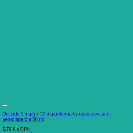
Octicide 1 mg/g + 20 mg/g dermálny roztokový sprej
aerodisperzia 50 ml
5,79
€
s DPH