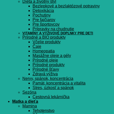
Diéta a životný štýl
Bezlepkové a bezlaktózové potraviny
Detoxikácia
Pochutiny
Pre fajčiarov
Pre športovcov
Prípravky na chudnutie
VITAMÍNY A VÝŽIVOVÉ DOPLNKY PRE DETI
Prírodné a BIO produkty
Včelie produkty
Čaje
Homeopatia
Masážne oleje a gély
Prírodné oleje
Prírodné produkty
Prírodné šťavy
Zdravá výživa
Nervy, spánok, koncentrácia
Pamät, koncentrácia a vitalita
Stres, úzkosť a spánok
Sezóna
Cestovná lekárnička
Matka a dieťa
Mamina
Tehotenstvo