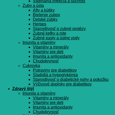
Vaginálna infekcia a suchosť
Zuby a ústa
Afty a kútiky
Bielenie zubov
Detské zúbky
Herpes
Starostlivosť o zubné protézy
Zubné kefky a nite
Zubné pasty a ústne vody
Imunita a vitamíny
Vitamíny a minerály
Vitamíny pre deti
Imunita a antioxidanty
Chudokrvnosť
Cukrovka
Potraviny pre diabetikov
Sladidlá a hypoglykémia
Starostlivosť o diabetické nohy a pokožku
Výživové doplnky pre diabetikov
Zdravý štýl
Imunita a vitamíny
Vitamíny a minerály
Vitamíny pre deti
Imunita a antioxidanty
Chudokrvnosť