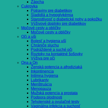
Zápcha
Cukrovka
Potraviny pre diabetikov
Sladidlá a hypoglykémia
Starostlivosť o diabetické nohy a pokožku
Výživové doplnky pre diabetikov
Močové cesty a obličky
Močové cesty a obličky
Oči a uši
Bolesť a hygiena uší
Chrániče sluchu
Podráždené a suché oči
Roztoky na kontaktné šošovky
Výživa pre oči
Ona a On
Ženská potencia a afrodiziaká
Inkontinencia
Intímna hygiena
Lubrikanty
Menštruácia
Menopauza
Mužská potencia a prostata
Podpora plodnosti
Tehotenské a ovulačné testy
Vaginálna infekcia a suchosť