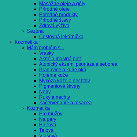
Masážne oleje a gély
Prírodné oleje
Prírodné produkty
Prírodné šťavy
Zdravá výživa
Sezóna
Cestovná lekárnička
Kozmetika
Mám problém s...
Vrásky
Akné a mastná pleť
Atopický ekzém, psoriáza a seborea
Bradavice a kurie oká
Hojenie kože
Mykóza kože a nechtov
Pigmentové škvrny
Nohy
Ruky a nechty
Začervenanie a rosacea
Kozmetika
Pre mužov
Na pery
Pleťová
Telová
Vlasová