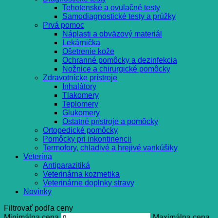
Tehotenské a ovulačné testy
Samodiagnostické testy a prúžky
Prvá pomoc
Náplasti a obväzový materiál
Lekárnička
Ošetrenie kože
Ochranné pomôcky a dezinfekcia
Nožnice a chirurgické pomôcky
Zdravotnícke prístroje
Inhalátory
Tlakomery
Teplomery
Glukomery
Ostatné prístroje a pomôcky
Ortopedické pomôcky
Pomôcky pri inkontinencii
Termofory, chladivé a hrejivé vankúšiky
Veterina
Antiparazitiká
Veterinárna kozmetika
Veterinárne doplnky stravy
Novinky
Filtrovať podľa ceny
Minimálna cena
Maximálna cena