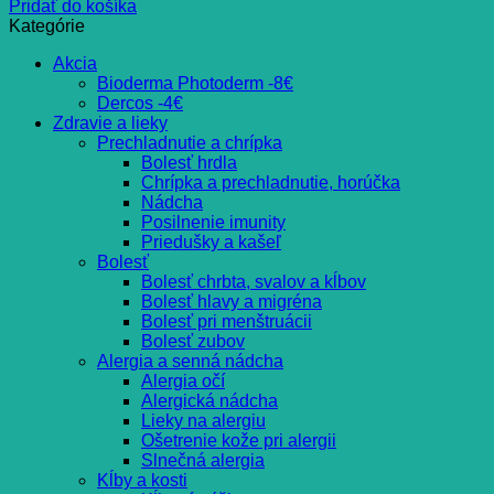
Pridať do košíka
Kategórie
Akcia
Bioderma Photoderm -8€
Dercos -4€
Zdravie a lieky
Prechladnutie a chrípka
Bolesť hrdla
Chrípka a prechladnutie, horúčka
Nádcha
Posilnenie imunity
Priedušky a kašeľ
Bolesť
Bolesť chrbta, svalov a kĺbov
Bolesť hlavy a migréna
Bolesť pri menštruácii
Bolesť zubov
Alergia a senná nádcha
Alergia očí
Alergická nádcha
Lieky na alergiu
Ošetrenie kože pri alergii
Slnečná alergia
Kĺby a kosti