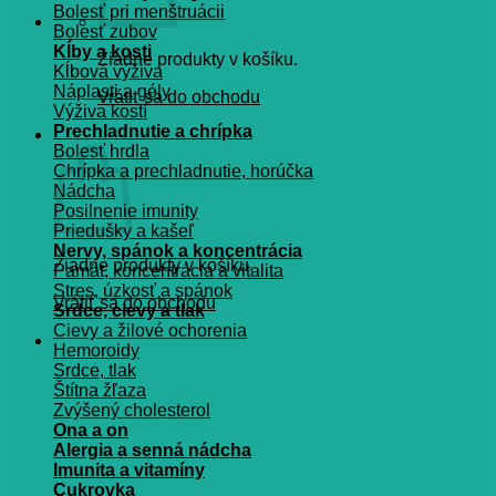
Bolesť pri menštruácii
Bolesť zubov
Kĺby a kosti
Žiadne produkty v košíku.
Kĺbová výživa
Náplasti a gély
Vrátiť sa do obchodu
Výživa kostí
Prechladnutie a chrípka
Košík
Bolesť hrdla
Chrípka a prechladnutie, horúčka
Nádcha
Posilnenie imunity
Priedušky a kašeľ
Nervy, spánok a koncentrácia
Žiadne produkty v košíku.
Pamät, koncentrácia a vitalita
Stres, úzkosť a spánok
Vrátiť sa do obchodu
Srdce, cievy a tlak
Cievy a žilové ochorenia
Hemoroidy
Srdce, tlak
Štítna žľaza
Zvýšený cholesterol
Ona a on
Alergia a senná nádcha
Imunita a vitamíny
Cukrovka