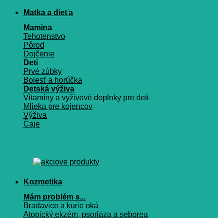
Matka a dieťa
Mamina
Tehotenstvo
Pôrod
Dojčenie
Deti
Prvé zúbky
Bolesť a horúčka
Detská výživa
Vitamíny a vyživové doplnky pre deti
Mlieka pre kojencov
Výživa
Čaje
Kozmetika
Mám problém s...
Bradavice a kurie oká
Atopický ekzém, psoriáza a seborea